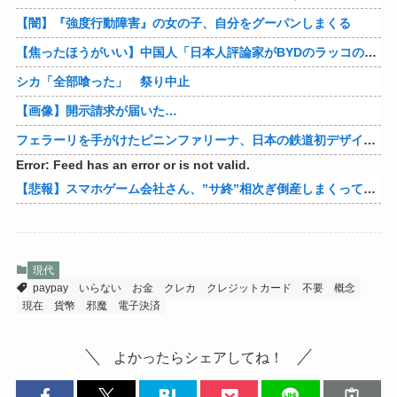
【闇】『強度行動障害』の女の子、自分をグーパンしまくる
【焦ったほうがいい】中国人「日本人評論家がBYDのラッコの装備を褒めてるけど中国では基本的な装備やぞ…？」
シカ「全部喰った」 祭り中止
【画像】開示請求が届いた…
フェラーリを手がけたピニンファリーナ、日本の鉄道初デザイン。南海電鉄が新たな空港特急をなにわ筋線へ導入
Error: Feed has an error or is not valid.
【悲報】スマホゲーム会社さん、”サ終”相次ぎ倒産しまくってる模様
現代
paypay
いらない
お金
クレカ
クレジットカード
不要
概念
現在
貨幣
邪魔
電子決済
よかったらシェアしてね！