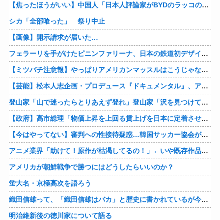
【焦ったほうがいい】中国人「日本人評論家がBYDのラッコの装備を褒めてるけど中国では基本的な装備やぞ…？」
シカ「全部喰った」 祭り中止
【画像】開示請求が届いた…
フェラーリを手がけたピニンファリーナ、日本の鉄道初デザイン。南海電鉄が新たな空港特急をなにわ筋線へ導入
【ミツバチ注意報】やっぱりアメリカンマッスルはこうじゃないとな・・・。ダッジが「直6ツインターボ、600馬力」の新型「チャージャー ”スーパービー”」を発表
【芸能】松本人志企画・プロデュース『ドキュメンタル』、アメリカで初の制作が決定
登山家「山で迷ったらとりあえず登れ」登山家「沢を見つけて下山しろ」←これ結局どっちが正解なの？
【政府】高市総理「物価上昇を上回る賃上げを日本に定着させる」 国家公務員月給3.51％増へ 人事院の勧告を受け
【今はやってない】審判への性接待疑惑…韓国サッカー協会が声明「現在は一切発生していない」
アニメ業界「助けて！原作が枯渇してるの！」←いや既存作品の2期やったら良いよね？
アメリカが朝鮮戦争で勝つにはどうしたらいいのか？
蛍大名・京極高次を語ろう
織田信雄って、「織田信雄はバカ」と歴史に書かれているが今まで家が残っているんでバカではないよな？
明治維新後の徳川家について語る