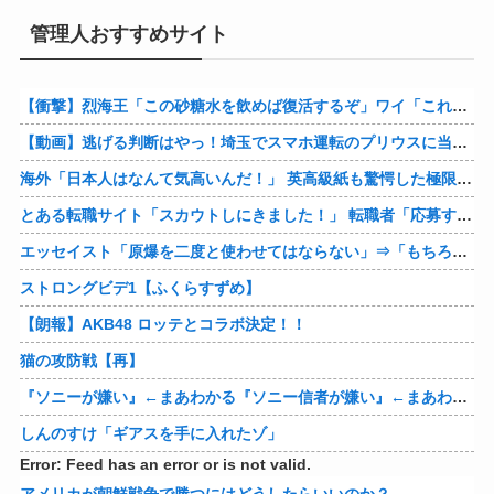
管理人おすすめサイト
【衝撃】烈海王「この砂糖水を飲めば復活するぞ」ワイ「これはトンデモ理論やろなぁ」ﾍﾟﾗ←結果ｗｗｗｗ
【動画】逃げる判断はやっ！埼玉でスマホ運転のプリウスに当て逃げされる車載。
海外「日本人はなんて気高いんだ！」 英高級紙も驚愕した極限の中の日本人の姿に世界が衝撃
とある転職サイト「スカウトしにきました！」 転職者「応募するわ！」 → 結果ｗｗｗｗｗ
エッセイスト「原爆を二度と使わせてはならない」⇒「もちろん中国の核も非難する？」⇒「中国の核は綺麗な核！」
ストロングビデ1【ふくらすずめ】
【朗報】AKB48 ロッテとコラボ決定！！
猫の攻防戦【再】
『ソニーが嫌い』←まあわかる『ソニー信者が嫌い』←まあわかる『任天堂信者が嫌い』←まあわかる
しんのすけ「ギアスを手に入れたゾ」
Error: Feed has an error or is not valid.