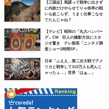
【三国志】馬謖って戦争に出さず
に内政だけやらせてりゃ街亭の戦
いも起こらず、うまく仕事こなせ
てたんじゃね？
【テレビ】昭和の「丸大ハンバー
グ」CM 巨人の撮影方法にスタ
ジオ驚き テレ朝系「ニンチド調
査ショー2時間SP」
日本「ふええ…第二次大戦でアメ
リカと戦争して310万人も死んじ
ゃったょ…」世界「はぁ…」