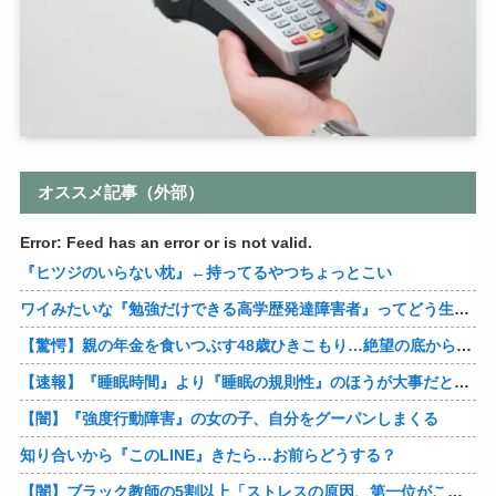
オススメ記事（外部）
Error: Feed has an error or is not valid.
『ヒツジのいらない枕』←持ってるやつちょっとこい
ワイみたいな『勉強だけできる高学歴発達障害者』ってどう生きたらいいんや？
【驚愕】親の年金を食いつぶす48歳ひきこもり…絶望の底から家族を救ったのは『障害基礎年金』だった
【速報】『睡眠時間』より『睡眠の規則性』のほうが大事だと判明
【闇】『強度行動障害』の女の子、自分をグーパンしまくる
知り合いから『このLINE』きたら…お前らどうする？
【闇】ブラック教師の5割以上「ストレスの原因、第一位がこれ」