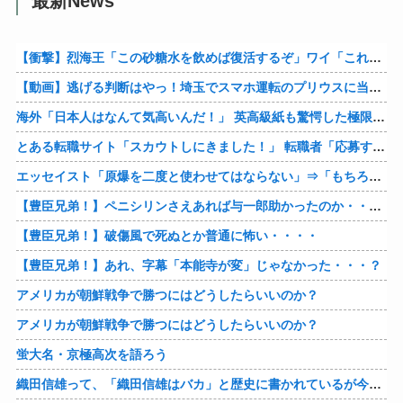
最新News
【衝撃】烈海王「この砂糖水を飲めば復活するぞ」ワイ「これはトンデモ理論やろなぁ」ﾍﾟﾗ←結果ｗｗｗｗ
【動画】逃げる判断はやっ！埼玉でスマホ運転のプリウスに当て逃げされる車載。
海外「日本人はなんて気高いんだ！」 英高級紙も驚愕した極限の中の日本人の姿に世界が衝撃
とある転職サイト「スカウトしにきました！」 転職者「応募するわ！」 → 結果ｗｗｗｗｗ
エッセイスト「原爆を二度と使わせてはならない」⇒「もちろん中国の核も非難する？」⇒「中国の核は綺麗な核！」
【豊臣兄弟！】ペニシリンさえあれば与一郎助かったのか・・・？
【豊臣兄弟！】破傷風で死ぬとか普通に怖い・・・・
【豊臣兄弟！】あれ、字幕「本能寺が変」じゃなかった・・・？
アメリカが朝鮮戦争で勝つにはどうしたらいいのか？
アメリカが朝鮮戦争で勝つにはどうしたらいいのか？
蛍大名・京極高次を語ろう
織田信雄って、「織田信雄はバカ」と歴史に書かれているが今まで家が残っているんでバカではないよな？