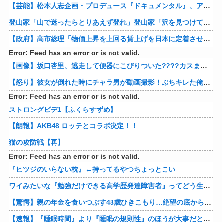
【芸能】松本人志企画・プロデュース『ドキュメンタル』、アメリカで初の制作が決定
登山家「山で迷ったらとりあえず登れ」登山家「沢を見つけて下山しろ」←これ結局どっちが正解なの？
【政府】高市総理「物価上昇を上回る賃上げを日本に定着させる」 国家公務員月給3.51％増へ 人事院の勧告を受け
Error: Feed has an error or is not valid.
【画像】坂口杏里、逃走して便器にこびりついた????カスまで晒されるwww
【怒り】彼女が倒れた時にチャラ男が動画撮影！ぶちキレた俺がしたことｗｗｗｗ 他
Error: Feed has an error or is not valid.
ストロングビデ1【ふくらすずめ】
【朗報】AKB48 ロッテとコラボ決定！！
猫の攻防戦【再】
Error: Feed has an error or is not valid.
『ヒツジのいらない枕』←持ってるやつちょっとこい
ワイみたいな『勉強だけできる高学歴発達障害者』ってどう生きたらいいんや？
【驚愕】親の年金を食いつぶす48歳ひきこもり…絶望の底から家族を救ったのは『障害基礎年金』だった
【速報】『睡眠時間』より『睡眠の規則性』のほうが大事だと判明