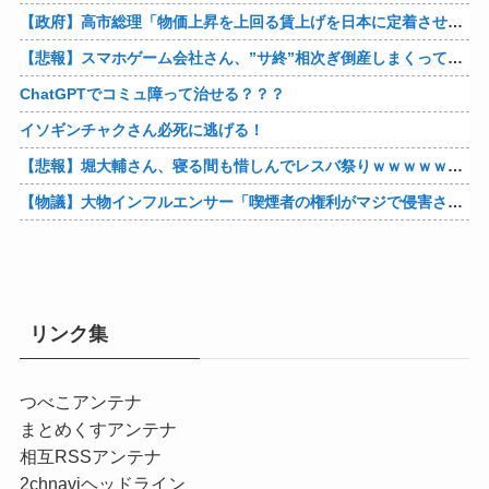
【政府】高市総理「物価上昇を上回る賃上げを日本に定着させる」 国家公務員月給3.51％増へ 人事院の勧告を受け
【悲報】スマホゲーム会社さん、”サ終”相次ぎ倒産しまくってる模様
ChatGPTでコミュ障って治せる？？？
イソギンチャクさん必死に逃げる！
【悲報】堀大輔さん、寝る間も惜しんでレスバ祭りｗｗｗｗｗｗｗｗｗｗｗｗｗｗｗｗｗｗｗｗｗｗｗｗ他
【物議】大物インフルエンサー「喫煙者の権利がマジで侵害されてる。いくら税金払ってるんだ」他
リンク集
つべこアンテナ
まとめくすアンテナ
相互RSSアンテナ
2chnaviヘッドライン