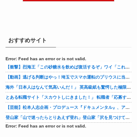
おすすめサイト
Error: Feed has an error or is not valid.
【衝撃】烈海王「この砂糖水を飲めば復活するぞ」ワイ「これはトンデモ理論やろなぁ」ﾍﾟﾗ←結果ｗｗｗｗ
【動画】逃げる判断はやっ！埼玉でスマホ運転のプリウスに当て逃げされる車載。
海外「日本人はなんて気高いんだ！」 英高級紙も驚愕した極限の中の日本人の姿に世界が衝撃
とある転職サイト「スカウトしにきました！」 転職者「応募するわ！」 → 結果ｗｗｗｗｗ
【芸能】松本人志企画・プロデュース『ドキュメンタル』、アメリカで初の制作が決定
登山家「山で迷ったらとりあえず登れ」登山家「沢を見つけて下山しろ」←これ結局どっちが正解なの？
Error: Feed has an error or is not valid.