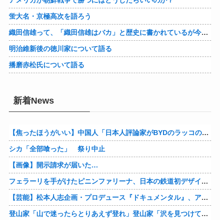
アメリカが朝鮮戦争で勝つにはどうしたらいいのか？
蛍大名・京極高次を語ろう
織田信雄って、「織田信雄はバカ」と歴史に書かれているが今まで家が残っているんでバカではないよな？
明治維新後の徳川家について語る
播磨赤松氏について語る
新着News
【焦ったほうがいい】中国人「日本人評論家がBYDのラッコの装備を褒めてるけど中国では基本的な装備やぞ…？」
シカ「全部喰った」 祭り中止
【画像】開示請求が届いた…
フェラーリを手がけたピニンファリーナ、日本の鉄道初デザイン。南海電鉄が新たな空港特急をなにわ筋線へ導入
【芸能】松本人志企画・プロデュース『ドキュメンタル』、アメリカで初の制作が決定
登山家「山で迷ったらとりあえず登れ」登山家「沢を見つけて下山しろ」←これ結局どっちが正解なの？