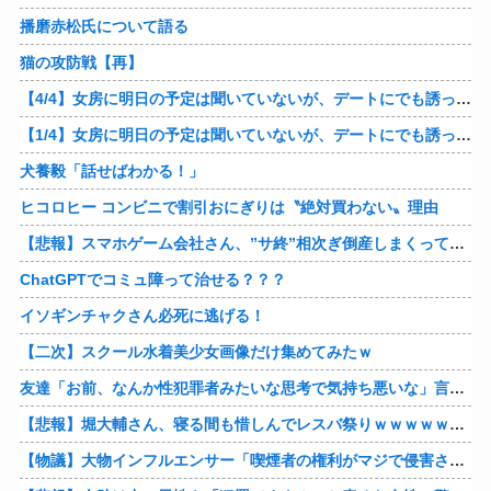
播磨赤松氏について語る
猫の攻防戦【再】
【4/4】女房に明日の予定は聞いていないが、デートにでも誘ってみる。多分断られるはずだ。間男と会うからね。はいはいどうぞ思う存分お楽しみください。そのうち地獄に落してやるわ！
【1/4】女房に明日の予定は聞いていないが、デートにでも誘ってみる。多分断られるはずだ。間男と会うからね。はいはいどうぞ思う存分お楽しみください。そのうち地獄に落してやるわ！
犬養毅「話せばわかる！」
ヒコロヒー コンビニで割引おにぎりは〝絶対買わない〟理由
【悲報】スマホゲーム会社さん、”サ終”相次ぎ倒産しまくってる模様
ChatGPTでコミュ障って治せる？？？
イソギンチャクさん必死に逃げる！
【二次】スクール水着美少女画像だけ集めてみたｗ
友達「お前、なんか性犯罪者みたいな思考で気持ち悪いな」言われたわ
【悲報】堀大輔さん、寝る間も惜しんでレスバ祭りｗｗｗｗｗｗｗｗｗｗｗｗｗｗｗｗｗｗｗｗｗｗｗｗ他
【物議】大物インフルエンサー「喫煙者の権利がマジで侵害されてる。いくら税金払ってるんだ」他