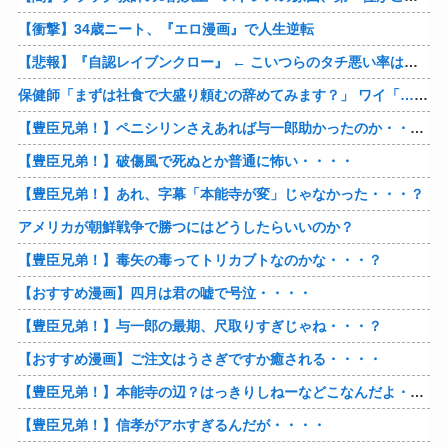
【衝撃】34歳ニート、『エロ漫画』で人生逆転
【悲報】『自認レイブンクロー』 ← こいつらのタチ悪い率は異常
保健師「まずは社食で大盛り頼むの辞めてみます？」 ワイ「…食っちゃいけないものを売ってるのか？」
【豊臣兄弟！】ペニシリンさえあれば与一郎助かったのか・・・？
【豊臣兄弟！】破傷風で死ぬとか普通に怖い・・・・
【豊臣兄弟！】あれ、字幕「本能寺が変」じゃなかった・・・？
アメリカが朝鮮戦争で勝つにはどうしたらいいのか？
【豊臣兄弟！】毒矢の毒ってトリカブトなのかな・・・？
【おすすめ漫画】四月は君の嘘で号泣・・・・
【豊臣兄弟！】与一郎の最期、尺取りすぎじゃね・・・？
【おすすめ漫画】ご注文はうさぎですか癒される・・・・
【豊臣兄弟！】本能寺の辺？はっきりしねーなどこなんだよ・・・・
【豊臣兄弟！】信孝がアホすぎるんだが・・・・