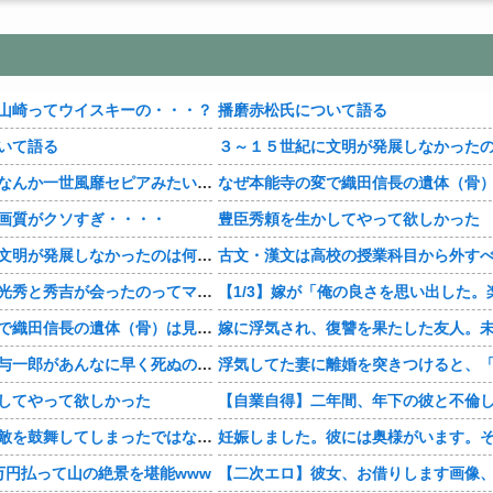
山崎ってウイスキーの・・・？
播磨赤松氏について語る
いて語る
【豊臣兄弟！】なんか一世風靡セピアみたいじゃね・・・？
画質がクソすぎ・・・・
豊臣秀頼を生かしてやって欲しかった
３～１５世紀に文明が発展しなかったのは何故か？
古文・漢文は高校の授業科目から外す
【豊臣兄弟！】光秀と秀吉が会ったのってマジ・・・？
なぜ本能寺の変で織田信長の遺体（骨）は見つからなかったのか
【豊臣兄弟！】与一郎があんなに早く死ぬの史実・・・？
してやって欲しかった
【豊臣兄弟！】敵を鼓舞してしまったではないか！って・・・・
万円払って山の絶景を堪能www