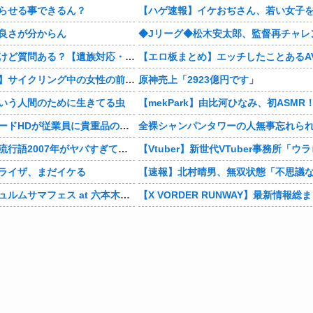
らせる事できるん？
良さが分からん
葬儀屋やってるけど質問ある？【遺族対応・夜勤】
【北海道北見市】サイクリング中の女性の前にクマが突然飛び出す！ビックリしたのか慌てて森に戻る
原神売上「2923億円です」
いう人間のために生きてる虫
【社会】オンワードHDが従業員に貴重品の常時携行を義務付け 熊本地震被災を受けて
全裸シャンパンタワーの人無事忘れら
【懐古】ネット流行語2007年がヤバすぎてワロッタァｗｗｗｗｗｗｗｗ
ライザ、まだイケる
【画像】アンジュルムサマフェス at 六本木の客層がヤバイ・・・