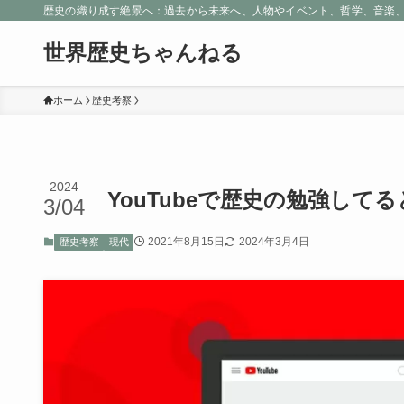
歴史の織り成す絶景へ：過去から未来へ、人物やイベント、哲学、音楽
世界歴史ちゃんねる
ホーム
歴史考察
2024
YouTubeで歴史の勉強し
3/04
2021年8月15日
2024年3月4日
歴史考察
現代