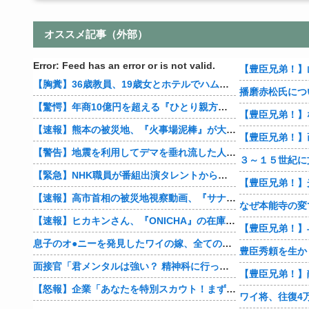
オススメ記事（外部）
Error: Feed has an error or is not valid.
【豊臣兄弟！】
【胸糞】36歳教員、19歳女とホテルでハムスター25匹を踏み潰すなどして逮捕
播磨赤松氏につ
【驚愕】年商10億円を超える『ひとり親方』が激増 Mac miniを大量購入しAIを従業員に
【速報】熊本の被災地、『火事場泥棒』が大暴れ…
【豊臣兄弟！】
【警告】地震を利用してデマを垂れ流した人間、悲惨な末路を迎える…
【緊急】NHK職員が番組出演タレントから性被害 PTSDを発症し休職へ
【速報】高市首相の被災地視察動画、『サナのプロモーションビデオ』すぎて炎上
【速報】ヒカキンさん、『ONICHA』の在庫1万4400本を熊本県に発送
息子のオ●ニーを発見したワイの嫁、全ての対応を間違えてしまう…
豊臣秀頼を生か
面接官「君メンタルは強い？ 精神科に行った事は？ そういう薬飲んでたりしない？」→
【怒報】企業「あなたを特別スカウト！まずはカジュアル面談をしませんか？」 ワイ「ん？話だけでも聞いてやるか…」→
ワイ将、往復4