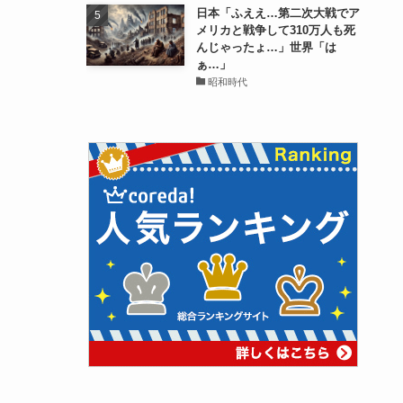
日本「ふええ…第二次大戦でア
メリカと戦争して310万人も死
んじゃったょ…」世界「は
ぁ…」
昭和時代