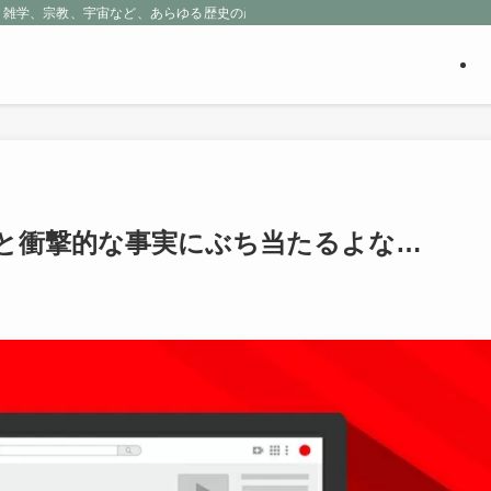
、雑学、宗教、宇宙など、あらゆる歴史の産物に包まれる魅惑の世界を探求しよう
てると衝撃的な事実にぶち当たるよな…