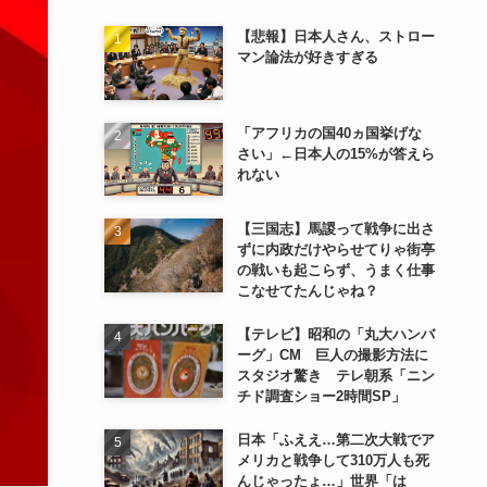
【悲報】日本人さん、ストロー
マン論法が好きすぎる
「アフリカの国40ヵ国挙げな
さい」←日本人の15%が答えら
れない
【三国志】馬謖って戦争に出さ
ずに内政だけやらせてりゃ街亭
の戦いも起こらず、うまく仕事
こなせてたんじゃね？
【テレビ】昭和の「丸大ハンバ
ーグ」CM 巨人の撮影方法に
スタジオ驚き テレ朝系「ニン
チド調査ショー2時間SP」
日本「ふええ…第二次大戦でア
メリカと戦争して310万人も死
んじゃったょ…」世界「は