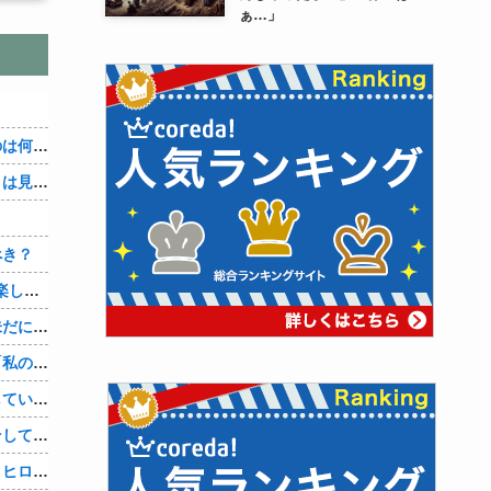
ぁ…」
３～１５世紀に文明が発展しなかったのは何故か？
なぜ本能寺の変で織田信長の遺体（骨）は見つからなかったのか
べき？
【1/3】嫁が「俺の良さを思い出した。楽しかった思い出が忘れられないから間男の申し出を断った。お互い歩み寄ってやり直そう。」と手を握ってくる。どうやら間男に捨てられたようだｗ
嫁に浮気され、復讐を果たした友人。未だに再婚していない。「裏切られるくらいなら、最初からしないほうがマシだ」それ聞いて、なんか泣けちまった…
浮気してた妻に離婚を突きつけると、「私の人生はどうなるのよぉ！」とｗ これが妻の最後のセリフだったとさｗｗ
【自業自得】二年間、年下の彼と不倫していましたが、結局は騙されていて彼はお金だけが目的でした。結局主人にもバレて家を追い出されました。彼に復讐したいです。
妊娠しました。彼には奥様がいます。そして私にも夫がいます。彼と一緒になりたかった… 今は何も無かった顔をして生きています。せっかく授かった初めての子供を杀殳しておきながら
【二次エロ】彼女、お借りします画像、ヒロイン全員かわいすぎる件ｗ