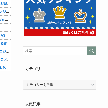
【ハゲ速報】イケおぢさん、若い女子をSNSで募集した結果（画像あり）
◆Jリーグ◆松木安太郎、監督再チャレンジに意欲「一応ライセンスも持っているので」 ヴェルディ川崎の監督時代には2連覇を達成
【エロ板まとめ】エッチしたことあるAV女優教えろ
【mekPark】由比河ひなみ、初ASMR！ASMRの伸び代あるよ他
れる他
【Vtuber】新世代VTuber事務所「ウラロジゲームカンパニー」より、ゲームの世界から“逆異世界転生”した5名が8月19日にデビュー！他
【速報】北村晴男、無双状態「不思議なことに、緊縮派の多くは親中派に繋がる。「日本弱体化議連」でも旗揚げされたら如何？」他
【X VORDER RUNWAY】最新情報総まとめ&新情報解禁！スペシャル番組！星川「ヘソは出したい」他
カテゴリ
カ
テ
ゴ
リ
人気記事