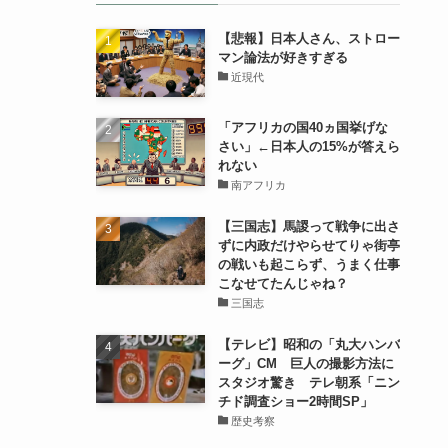
【悲報】日本人さん、ストロー
マン論法が好きすぎる
近現代
「アフリカの国40ヵ国挙げな
さい」←日本人の15%が答えら
れない
南アフリカ
【三国志】馬謖って戦争に出さ
ずに内政だけやらせてりゃ街亭
の戦いも起こらず、うまく仕事
こなせてたんじゃね？
三国志
【テレビ】昭和の「丸大ハンバ
ーグ」CM 巨人の撮影方法に
スタジオ驚き テレ朝系「ニン
チド調査ショー2時間SP」
歴史考察