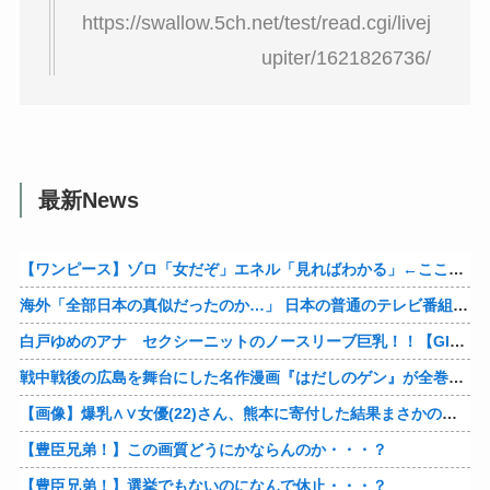
https://swallow.5ch.net/test/read.cgi/livej
upiter/1621826736/
最新News
【ワンピース】ゾロ「女だぞ」エネル「見ればわかる」←ここ好きすぎるｗｗｗｗｗｗｗｗｗｗｗｗｗ
海外「全部日本の真似だったのか…」 日本の普通のテレビ番組が最新SNSの数十年先を行っていたと話題に
白戸ゆめのアナ セクシーニットのノースリーブ巨乳！！【GIF動画あり】
戦中戦後の広島を舞台にした名作漫画『はだしのゲン』が全巻50％オフで買える激安セール開催！！このチャンスを見逃すな！！
【画像】爆乳∧∨女優(22)さん、熊本に寄付した結果まさかの事態に・・・・・・
【豊臣兄弟！】この画質どうにかならんのか・・・？
【豊臣兄弟！】選挙でもないのになんで休止・・・？