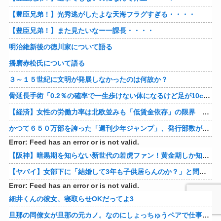
【豊臣兄弟！】光秀逃がしたよな天海フラグすぎる・・・・
【豊臣兄弟！】また見たいなー一課長・・・・
明治維新後の徳川家について語る
播磨赤松氏について語る
３～１５世紀に文明が発展しなかったのは何故か？
骨延長手術「0.2％の確率で一生歩けない体になるけど足が10cm伸びます」←コスパ良すぎるだろ
【経済】女性の労働力率は北欧並みも「低賃金依存」の限界 団塊世代の完全引退で、企業が迫られる“最後の選択”
かつて６５０万部を誇った「週刊少年ジャンプ」、発行部数が初の100万部割れ
Error: Feed has an error or is not valid.
【阪神】暗黒期を知らない新世代の若虎ファン！黄金期しか知らない現代のファン事情と驚きのリアル
【ヤバイ】女部下に「結婚して3年も子供居らんのか？」と問い詰めた結果ｗｗｗｗ 他
Error: Feed has an error or is not valid.
細井くんの彼女、寝取らせOKだってよ3
旦那の同僚女が旦那の元カノ。なのにしょっちゅうペアで仕事してて遅くまで残業したり二人で出張に行ったり。なんで「今度の出張は一人で行く」って嘘つくのかな