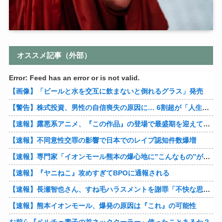
オススメ記事（外部）
Error: Feed has an error or is not valid.
【画像】「ビールと水を交互に飲まないと倒れるグラス」発売
【警告】株式投資、男性の自信喪失の原因に… 6割超が「人生の敗者」自認
【速報】露悪系アニメ、『この作品』の登場で最盛期を迎えてしまう…
【速報】不同意性交罪の影響で日本でのレイプ認知件数爆増
【速報】専門家「イオンモール熊本の爆心地に”こんなもの”があったんだけど…」
【速報】『ヤニねこ』攻めすぎてBPOに通報される
【速報】長瀬智也さん、すね毛ハラスメントを謝罪「不快な思いをさせて申し訳ありませんでした」
【速報】熊本イオンモール、爆発の原因は『これ』の可能性