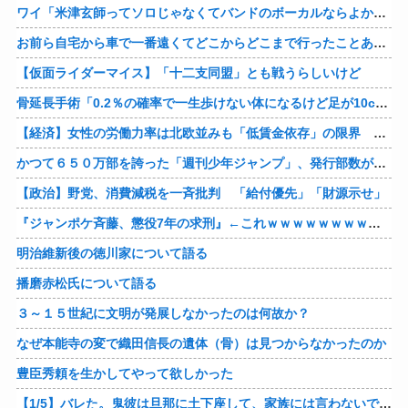
ワイ「米津玄師ってソロじゃなくてバンドのボーカルならよかったよね」
お前ら自宅から車で一番遠くてどこからどこまで行ったことある？
【仮面ライダーマイス】「十二支同盟」とも戦うらしいけど
骨延長手術「0.2％の確率で一生歩けない体になるけど足が10cm伸びます」←コスパ良すぎるだろ
【経済】女性の労働力率は北欧並みも「低賃金依存」の限界 団塊世代の完全引退で、企業が迫られる“最後の選択”
かつて６５０万部を誇った「週刊少年ジャンプ」、発行部数が初の100万部割れ
【政治】野党、消費減税を一斉批判 「給付優先」「財源示せ」
『ジャンポケ斉藤、懲役7年の求刑』←これｗｗｗｗｗｗｗｗｗｗｗｗｗｗｗｗｗｗ
明治維新後の徳川家について語る
播磨赤松氏について語る
３～１５世紀に文明が発展しなかったのは何故か？
なぜ本能寺の変で織田信長の遺体（骨）は見つからなかったのか
豊臣秀頼を生かしてやって欲しかった
【1/5】バレた。鬼彼は旦那に土下座して、家族には言わないで下さいって…。いつの間にか子供も出来ていたようで私はドン引きでした。→お前の旦那はお前にドン引きだよｗ