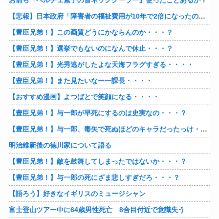
お前ら『ペルチェ素子の首ネッククーラー』使ったことあるか？
【悲報】日本政府「障害者の福祉費用が10年で2倍になったので抑制します」
【豊臣兄弟！】この画質どうにかならんのか・・・？
【豊臣兄弟！】選挙でもないのになんで休止・・・？
【豊臣兄弟！】光秀逃がしたよな天海フラグすぎる・・・・
【豊臣兄弟！】また見たいなー一課長・・・・
【おすすめ漫画】よつばとで笑顔になる・・・・
【豊臣兄弟！】与一郎が早死にするのは史実なの・・・？
【豊臣兄弟！】与一郎、毒矢で死ぬほどのキャラだったっけ・・・・
明治維新後の徳川家について語る
【豊臣兄弟！】敵を鼓舞してしまったではないか・・・？
【豊臣兄弟！】与一郎の死にざま悲しすぎだろ・・・？
【語ろう】好きなイギリスのミュージシャン
富士登山ツアー中に64歳男性死亡 8合目付近で意識失う