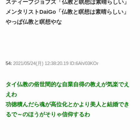
スティーブジョブズ「仏教と瞑想は素晴らしい」
メンタリストDaiGo「仏教と瞑想は素晴らしい」
やっぱ仏教と瞑想やな
54:
2021/05/24(月) 12:38:20.19 ID:6Ah/03KOr
タイ仏教の俗世間的な自業自得の教えが気楽でえ
えわ
功徳積んだら魂が高位化とかより美人と結婚でき
るで～のほうがそりゃ信仰するわ