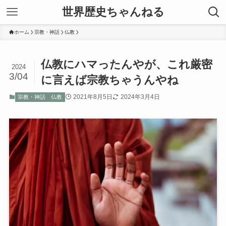
世界歴史ちゃんねる
ホーム
宗教・神話
仏教
仏教にハマったんやが、これ厳密
2024
3/04
に言えば宗教ちゃうんやね
2021年8月5日
2024年3月4日
宗教・神話
仏教