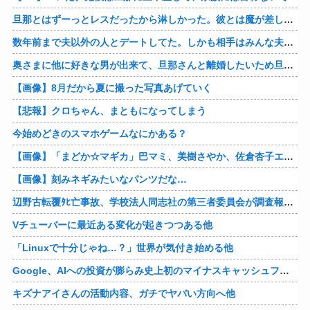
旦那とはずーっとレスだったから淋しかった。彼とは魔が差したというか恋に恋してしまって… 結婚してくれ！って言われたけど、それは彼が毎日色々したいだけ。やっと目が覚めた。
数年前まで夫以外の人とデートしてた。しかも相手はみんな夫の仕事関係の人。例えるなら夫はサッカーチームの管理栄養士、デート相手複数人は全員そのサッカーチーム選手みたいな。
奥さまに他に好きな男が出来て、旦那さんと離婚したいため旦那さんのＤＶをでっちあげて、まんまと周りを騙している話を聞いたのは、未来の鬼女たちだったｗ
【画像】8月だから夏に撮った写真あげていく
【悲報】クロちゃん、まともになってしまう
今始めどきのスマホゲームなにかある？
【画像】「まどか☆マギカ」巴マミ、美樹さやか、佐倉杏子エロすぎ放課後えんこーハメ撮りどぴゅどぴゅエチエチが最高すぎる❣
【画像】刻みネギみたいなパンツだな…
辺野古転覆ﾀﾋ亡事故、学校法人同志社の第三者委員会が調査報告書を公表 … 安全配慮義務違反や安全管理に関する検証を妨げた組織風土の存在を指摘
Vチューバーに最近ある変化が起きつつある他
「Linuxで十分じゃね…？」世界が気付き始める他
Google、AIへの投資が膨らみ史上初のマイナスキャッシュフローに陥る他
キズナアイさんの活動内容、ガチでヤバい方向へ他