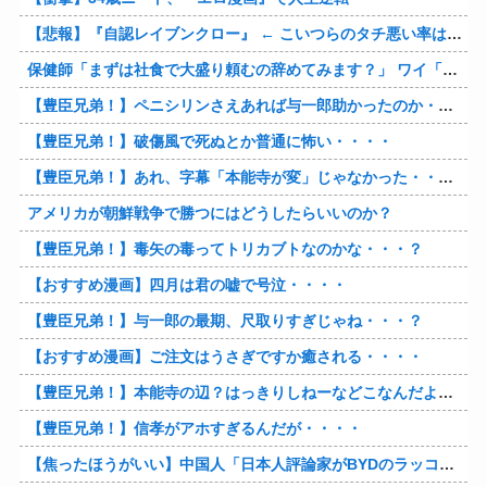
【悲報】『自認レイブンクロー』 ← こいつらのタチ悪い率は異常
保健師「まずは社食で大盛り頼むの辞めてみます？」 ワイ「…食っちゃいけないものを売ってるのか？」
【豊臣兄弟！】ペニシリンさえあれば与一郎助かったのか・・・？
【豊臣兄弟！】破傷風で死ぬとか普通に怖い・・・・
【豊臣兄弟！】あれ、字幕「本能寺が変」じゃなかった・・・？
アメリカが朝鮮戦争で勝つにはどうしたらいいのか？
【豊臣兄弟！】毒矢の毒ってトリカブトなのかな・・・？
【おすすめ漫画】四月は君の嘘で号泣・・・・
【豊臣兄弟！】与一郎の最期、尺取りすぎじゃね・・・？
【おすすめ漫画】ご注文はうさぎですか癒される・・・・
【豊臣兄弟！】本能寺の辺？はっきりしねーなどこなんだよ・・・・
【豊臣兄弟！】信孝がアホすぎるんだが・・・・
【焦ったほうがいい】中国人「日本人評論家がBYDのラッコの装備を褒めてるけど中国では基本的な装備やぞ…？」