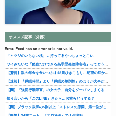
オススメ記事（外部）
Error: Feed has an error or is not valid.
『ヒツジのいらない枕』←持ってるやつちょっとこい
ワイみたいな『勉強だけできる高学歴発達障害者』ってどう生きたらいいんや？
【驚愕】親の年金を食いつぶす48歳ひきこもり…絶望の底から家族を救ったのは『障害基礎年金』だった
【速報】『睡眠時間』より『睡眠の規則性』のほうが大事だと判明
【闇】『強度行動障害』の女の子、自分をグーパンしまくる
知り合いから『このLINE』きたら…お前らどうする？
【闇】ブラック教師の5割以上「ストレスの原因、第一位がこれ」
【衝撃】34歳ニート、『エロ漫画』で人生逆転