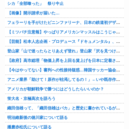
シカ「全部喰った」 祭り中止
【画像】開示請求が届いた…
フェラーリを手がけたピニンファリーナ、日本の鉄道初デザイン。南海電鉄が新たな空港特急をなにわ筋線へ導入
【ミツバチ注意報】やっぱりアメリカンマッスルはこうじゃないとな・・・。ダッジが「直6ツインターボ、600馬力」の新型「チャージャー ”スーパービー”」を発表
【芸能】松本人志企画・プロデュース『ドキュメンタル』、アメリカで初の制作が決定
登山家「山で迷ったらとりあえず登れ」登山家「沢を見つけて下山しろ」←これ結局どっちが正解なの？
【政府】高市総理「物価上昇を上回る賃上げを日本に定着させる」 国家公務員月給3.51％増へ 人事院の勧告を受け
【今はやってない】審判への性接待疑惑…韓国サッカー協会が声明「現在は一切発生していない」
アニメ業界「助けて！原作が枯渇してるの！」←いや既存作品の2期やったら良いよね？
アメリカが朝鮮戦争で勝つにはどうしたらいいのか？
蛍大名・京極高次を語ろう
織田信雄って、「織田信雄はバカ」と歴史に書かれているが今まで家が残っているんでバカではないよな？
明治維新後の徳川家について語る
播磨赤松氏について語る