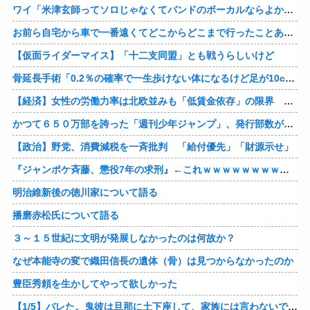
ワイ「米津玄師ってソロじゃなくてバンドのボーカルならよかったよね」
お前ら自宅から車で一番遠くてどこからどこまで行ったことある？
【仮面ライダーマイス】「十二支同盟」とも戦うらしいけど
骨延長手術「0.2％の確率で一生歩けない体になるけど足が10cm伸びます」←コスパ良すぎるだろ
【経済】女性の労働力率は北欧並みも「低賃金依存」の限界 団塊世代の完全引退で、企業が迫られる“最後の選択”
かつて６５０万部を誇った「週刊少年ジャンプ」、発行部数が初の100万部割れ
【政治】野党、消費減税を一斉批判 「給付優先」「財源示せ」
『ジャンポケ斉藤、懲役7年の求刑』←これｗｗｗｗｗｗｗｗｗｗｗｗｗｗｗｗｗｗ
明治維新後の徳川家について語る
播磨赤松氏について語る
３～１５世紀に文明が発展しなかったのは何故か？
なぜ本能寺の変で織田信長の遺体（骨）は見つからなかったのか
豊臣秀頼を生かしてやって欲しかった
【1/5】バレた。鬼彼は旦那に土下座して、家族には言わないで下さいって…。いつの間にか子供も出来ていたようで私はドン引きでした。→お前の旦那はお前にドン引きだよｗ