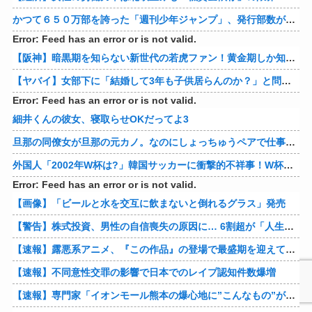
かつて６５０万部を誇った「週刊少年ジャンプ」、発行部数が初の100万部割れ
Error: Feed has an error or is not valid.
【阪神】暗黒期を知らない新世代の若虎ファン！黄金期しか知らない現代のファン事情と驚きのリアル
【ヤバイ】女部下に「結婚して3年も子供居らんのか？」と問い詰めた結果ｗｗｗｗ 他
Error: Feed has an error or is not valid.
細井くんの彼女、寝取らせOKだってよ3
旦那の同僚女が旦那の元カノ。なのにしょっちゅうペアで仕事してて遅くまで残業したり二人で出張に行ったり。なんで「今度の出張は一人で行く」って嘘つくのかな
外国人「2002年W杯は?」韓国サッカーに衝撃的不祥事！W杯予選でレフリーへの性的接待発覚！海外騒然！【海外の反応】
Error: Feed has an error or is not valid.
【画像】「ビールと水を交互に飲まないと倒れるグラス」発売
【警告】株式投資、男性の自信喪失の原因に… 6割超が「人生の敗者」自認
【速報】露悪系アニメ、『この作品』の登場で最盛期を迎えてしまう…
【速報】不同意性交罪の影響で日本でのレイプ認知件数爆増
【速報】専門家「イオンモール熊本の爆心地に”こんなもの”があったんだけど…」