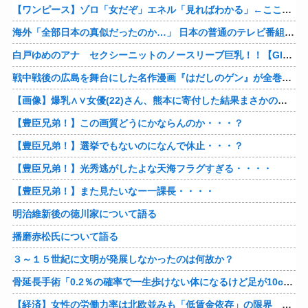
【ワンピース】ゾロ「女だぞ」エネル「見ればわかる」←ここ好きすぎるｗｗｗｗｗｗｗｗｗｗｗｗｗ
海外「全部日本の真似だったのか…」 日本の普通のテレビ番組が最新SNSの数十年先を行っていたと話題に
白戸ゆめのアナ セクシーニットのノースリーブ巨乳！！【GIF動画あり】
戦中戦後の広島を舞台にした名作漫画『はだしのゲン』が全巻50％オフで買える激安セール開催！！このチャンスを見逃すな！！
【画像】爆乳∧∨女優(22)さん、熊本に寄付した結果まさかの事態に・・・・・・
【豊臣兄弟！】この画質どうにかならんのか・・・？
【豊臣兄弟！】選挙でもないのになんで休止・・・？
【豊臣兄弟！】光秀逃がしたよな天海フラグすぎる・・・・
【豊臣兄弟！】また見たいなー一課長・・・・
明治維新後の徳川家について語る
播磨赤松氏について語る
３～１５世紀に文明が発展しなかったのは何故か？
骨延長手術「0.2％の確率で一生歩けない体になるけど足が10cm伸びます」←コスパ良すぎるだろ
【経済】女性の労働力率は北欧並みも「低賃金依存」の限界 団塊世代の完全引退で、企業が迫られる“最後の選択”