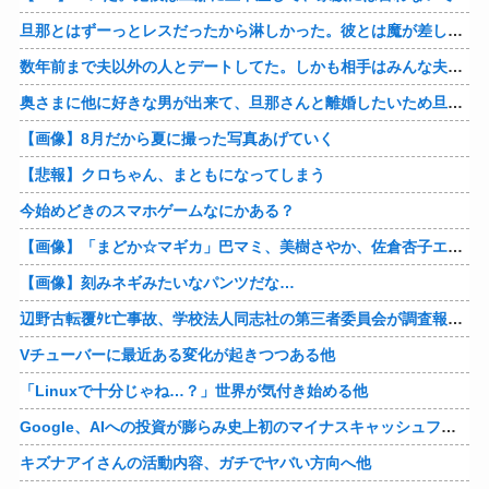
旦那とはずーっとレスだったから淋しかった。彼とは魔が差したというか恋に恋してしまって… 結婚してくれ！って言われたけど、それは彼が毎日色々したいだけ。やっと目が覚めた。
数年前まで夫以外の人とデートしてた。しかも相手はみんな夫の仕事関係の人。例えるなら夫はサッカーチームの管理栄養士、デート相手複数人は全員そのサッカーチーム選手みたいな。
奥さまに他に好きな男が出来て、旦那さんと離婚したいため旦那さんのＤＶをでっちあげて、まんまと周りを騙している話を聞いたのは、未来の鬼女たちだったｗ
【画像】8月だから夏に撮った写真あげていく
【悲報】クロちゃん、まともになってしまう
今始めどきのスマホゲームなにかある？
【画像】「まどか☆マギカ」巴マミ、美樹さやか、佐倉杏子エロすぎ放課後えんこーハメ撮りどぴゅどぴゅエチエチが最高すぎる❣
【画像】刻みネギみたいなパンツだな…
辺野古転覆ﾀﾋ亡事故、学校法人同志社の第三者委員会が調査報告書を公表 … 安全配慮義務違反や安全管理に関する検証を妨げた組織風土の存在を指摘
Vチューバーに最近ある変化が起きつつある他
「Linuxで十分じゃね…？」世界が気付き始める他
Google、AIへの投資が膨らみ史上初のマイナスキャッシュフローに陥る他
キズナアイさんの活動内容、ガチでヤバい方向へ他