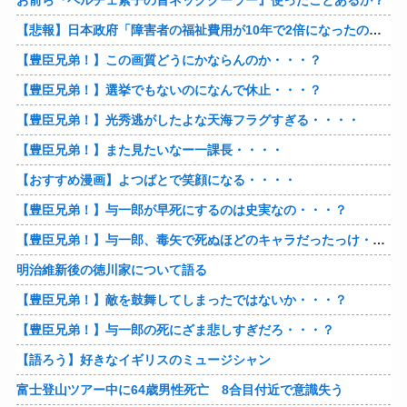
お前ら『ペルチェ素子の首ネッククーラー』使ったことあるか？
【悲報】日本政府「障害者の福祉費用が10年で2倍になったので抑制します」
【豊臣兄弟！】この画質どうにかならんのか・・・？
【豊臣兄弟！】選挙でもないのになんで休止・・・？
【豊臣兄弟！】光秀逃がしたよな天海フラグすぎる・・・・
【豊臣兄弟！】また見たいなー一課長・・・・
【おすすめ漫画】よつばとで笑顔になる・・・・
【豊臣兄弟！】与一郎が早死にするのは史実なの・・・？
【豊臣兄弟！】与一郎、毒矢で死ぬほどのキャラだったっけ・・・・
明治維新後の徳川家について語る
【豊臣兄弟！】敵を鼓舞してしまったではないか・・・？
【豊臣兄弟！】与一郎の死にざま悲しすぎだろ・・・？
【語ろう】好きなイギリスのミュージシャン
富士登山ツアー中に64歳男性死亡 8合目付近で意識失う