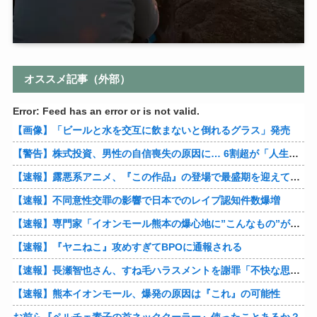
オススメ記事（外部）
Error: Feed has an error or is not valid.
【画像】「ビールと水を交互に飲まないと倒れるグラス」発売
【警告】株式投資、男性の自信喪失の原因に… 6割超が「人生の敗者」自認
【速報】露悪系アニメ、『この作品』の登場で最盛期を迎えてしまう…
【速報】不同意性交罪の影響で日本でのレイプ認知件数爆増
【速報】専門家「イオンモール熊本の爆心地に”こんなもの”があったんだけど…」
【速報】『ヤニねこ』攻めすぎてBPOに通報される
【速報】長瀬智也さん、すね毛ハラスメントを謝罪「不快な思いをさせて申し訳ありませんでした」
【速報】熊本イオンモール、爆発の原因は『これ』の可能性