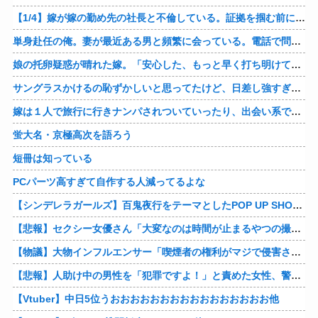
【1/4】嫁が嫁の勤め先の社長と不倫している。証拠を掴む前に嫁から離婚を切り出されたので、ハッタリかまして証拠を握っているフリしたら、向こうから示談話を振ってきたｗ
単身赴任の俺。妻が最近ある男と頻繁に会っている。電話で問い詰めた。「好きなのはアナタ、でも会えないのがツライ、寂しいから・・・」妻は、その男と不倫関係に発展した様だ…
娘の托卵疑惑が晴れた嫁。「安心した、もっと早く打ち明けて鑑定しておけばよかった」と。そして「今度こそ家族三人で幸せになりたい」と言い出した！！ごめんこうむるわｗｗ
サングラスかけるの恥ずかしいと思ってたけど、日差し強すぎてサングラスかけ始めたわ
嫁は１人で旅行に行きナンパされついていったり、出会い系で知り合った男と会ったりした。しかも酔っていて避妊もしてなかった。そしてやはり自分には夫しかいないと思ったんだとｗ
蛍大名・京極高次を語ろう
短冊は知っている
PCパーツ高すぎて自作する人減ってるよな
【シンデレラガールズ】百鬼夜行をテーマとしたPOP UP SHOPが東京・大阪にて開催
【悲報】セクシー女優さん「大変なのは時間が止まるやつの撮影」←ばらしてしまうｗ
【物議】大物インフルエンサー「喫煙者の権利がマジで侵害されてる。いくら税金払ってるんだ」他
【悲報】人助け中の男性を「犯罪ですよ！」と責めた女性、警察が来た瞬間逃げる他
【Vtuber】中日5位うおおおおおおおおおおおおおおおお他