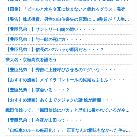
【画像】「ビールと水を交互に飲まないと倒れるグラス」発売
【警告】株式投資、男性の自信喪失の原因に… 6割超が「人生の敗者」自認
【豊臣兄弟！】サントリー山崎の戦い・・・・
【豊臣兄弟！】与一郎の死に方・・・・
【豊臣兄弟！】信長のパワハラが原因だろ・・・？
蛍大名・京極高次を語ろう
【豊臣兄弟！】秀吉に上様呼びさせるのエグいな・・・・
【おすすめ漫画】メイドラゴントールの尻尾もふもふ・・・・
【豊臣兄弟！】茶会いる・・・？
【おすすめ漫画】あくまでクジャクの話 絵が綺麗・・・・
織田信雄って、「織田信雄はバカ」と歴史に書かれているが今まで家が残っているんでバカではないよな？
【豊臣兄弟！】今夜が山田って・・・・
「自転車のルール厳罰化！」← 正直なんの意味もなかった件www