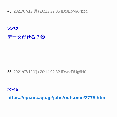
45:
2021/07/12(月) 20:12:27.85 ID:0EbMAPpza
>>32
データだせる？😅
55:
2021/07/12(月) 20:14:02.82 ID:wxFfUg9H0
>>45
https://epi.ncc.go.jp/jphc/outcome/2775.html