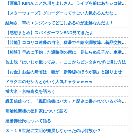
【画像】KIINA.こと氷川きよしさん、ライブを前にあたシコ欲全開www
【スターウォーズ】グローグーってすごい人気あるんだな…
結局さ、車のエンジンってどこにあるのが正解なんだよ！
【感想まとめ】スパイダーマンBND見てきたよ
【芸能】ココリコ遠藤の自宅、猛暑で全館空調故障…新品交換費300万円…高額費用に「高すぎる」
【相談】早めに予約した通路側の席に、見知らぬ母子が。車掌の呼びかけにも「目を閉じて無視」して居座られました。無理やり奪われた席は、結局“やったもん勝ち”になってしまうのでしょうか？
佐山聡「はいじゃ蹴ってみ」←ここからビンタされずに済む方法
【お金】お盆の帰省は、妻が「新幹線のほうが楽」と譲りません。東京から大阪まで家族4人だと往復「10万円」近くかかるため、私は車で節約したいのですが、実際の費用はどれくらい違うのでしょうか？
ドラクエのゼシカとかいう人気キャラｗｗｗｗ
蛍大名・京極高次を語ろう
織田信雄って、「織田信雄はバカ」と歴史に書かれているが今まで家が残っているんでバカではないよな？
明治維新後の徳川家について語る
播磨赤松氏について語る
３～１５世紀に文明が発展しなかったのは何故か？