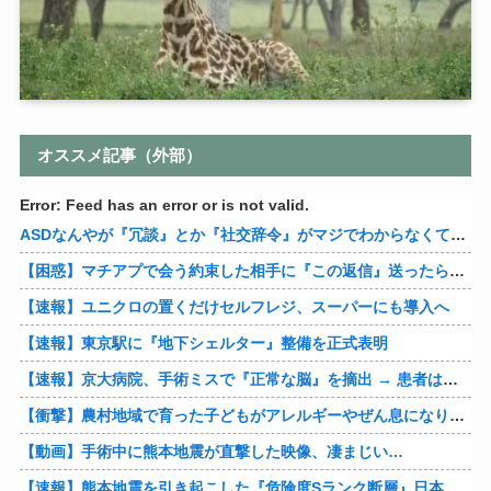
オススメ記事（外部）
Error: Feed has an error or is not valid.
ASDなんやが『冗談』とか『社交辞令』がマジでわからなくて怖い
【困惑】マチアプで会う約束した相手に『この返信』送ったらブロックされたんやが…
【速報】ユニクロの置くだけセルフレジ、スーパーにも導入へ
【速報】東京駅に『地下シェルター』整備を正式表明
【速報】京大病院、手術ミスで『正常な脳』を摘出 → 患者は自発呼吸不可能な植物状態に
【衝撃】農村地域で育った子どもがアレルギーやぜん息になりにくい『農場効果』を引き起こす細菌が判明
【動画】手術中に熊本地震が直撃した映像、凄まじい…
【速報】熊本地震を引き起こした『危険度Sランク断層』日本のド真ん中に10カ所もあると判明