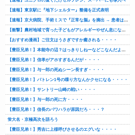
【速報】ユニクロの置くだけセルフレジ、スーパーにも導入へ
【速報】東京駅に『地下シェルター』整備を正式表明
【速報】京大病院、手術ミスで『正常な脳』を摘出 → 患者は自発呼吸不可能な植物状態に
【衝撃】農村地域で育った子どもがアレルギーやぜん息になりにくい『農場効果』を引き起こす細菌が判明
【おすすめ漫画】ご注文はうさぎですか癒される・・・・
【豊臣兄弟！】本能寺の辺？はっきりしねーなどこなんだよ・・・・
【豊臣兄弟！】信孝がアホすぎるんだが・・・・
【豊臣兄弟！】与一郎の死ぬシーン長すぎ・・・・
【豊臣兄弟！】パトレン1号の喋り方なんかクセになる・・・・
【豊臣兄弟！】サントリー山崎の戦い・・・・
【豊臣兄弟！】与一郎の死に方・・・・
【豊臣兄弟！】信長のパワハラが原因だろ・・・？
蛍大名・京極高次を語ろう
【豊臣兄弟！】秀吉に上様呼びさせるのエグいな・・・・