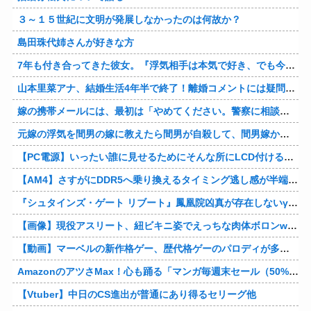
３～１５世紀に文明が発展しなかったのは何故か？
島田珠代姉さんが好きな方
7年も付き合ってきた彼女。『浮気相手は本気で好き、でも今の生活は壊したくない。あなたは家族で、浮気相手は恋人。それじゃ駄目なの？』人の心なんて持ってなかったｗ
山本里菜アナ、結婚生活4年半で終了！離婚コメントには疑問の声
嫁の携帯メールには、最初は「やめてください。警察に相談します」とかだったけど、最近は「昨日もすごかった。間君のが中でビクピｋ（ｒｙ」とｗ しかも羽目鳥も満載だった！
元嫁の浮気を間男の嫁に教えたら間男が自殺して、間男嫁から感謝されつつ元嫁に『いつ死ぬの？』と笑顔で言われた衝撃
【PC電源】いったい誰に見せるためにそんな所にLCD付けるのかな
【AM4】さすがにDDR5へ乗り換えるタイミング逃し感が半端ない
『シュタインズ・ゲート リブート』鳳凰院凶真が存在しないγ（ガンマ）世界線が追加される
【画像】現役アスリート、紐ビキニ姿でえっちな肉体ボロンwww
【動画】マーベルの新作格ゲー、歴代格ゲーのパロディが多すぎて話題にwwwwwww
AmazonのアツさMax！心も踊る「マンガ毎週末セール（50%還元）」2日目襲来！他
【Vtuber】中日のCS進出が普通にあり得るセリーグ他