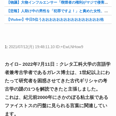
【物議】大物インフルエンサー「喫煙者の権利がマジで侵害されてる。いくら税金払ってるんだ」他
【悲報】人助け中の男性を「犯罪ですよ！」と責めた女性、警察が来た瞬間逃げる他
【Vtuber】中日5位うおおおおおおおおおおおおおおおお他
1:
2021/07/12(月) 19:48:11.10 ID:+EwLNHow9
カイロ– 2022年7月11日：クレタ工科大学の言語学
者兼考古学者であるガレス博士は、1世紀以上にわ
たって研究者を困惑させてきた古代ギリシャの考
古学の謎の1つを解読できたと主張しました。
これは、紀元前2000年にさかのぼる粘土板である
ファイストスの円盤に見られる言葉に関連してい
ます。