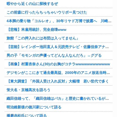
暇やから近くの山に探検するぜ
この前森に行ったらちっちゃいウリボー見つけた
4本脚の乗り物「コルレオ」、30年リヤド万博で披露へ 川崎重工が35年発売目指す
【悲報】米雇用統計、完全崩壊www
旅館「この押入れには布団は入ってません」
【芸能】レインボー池田直人＆元読売テレビ・佐藤佳奈アナが結婚
男の子「モモンガの声優ってどんな人なんだろ」→ググる
【画像】村重杏奈さん(30)のお胸がコチラwwwwwwwwwwww
デジモンがここにきて過去最高益、2000年のアニメ放送当時を上回る
【東大調査】「外国人受け入れ反対」大幅増 若い世代で多く
蛍大名・京極高次を語ろう
織田信雄って、「織田信雄はバカ」と歴史に書かれているが今まで家が残っているんでバカではないよな？
明治維新後の徳川家について語る
播磨赤松氏について語る