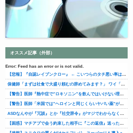
オススメ記事（外部）
Error: Feed has an error or is not valid.
【悲報】『自認レイブンクロー』 ← こいつらのタチ悪い率は異常
保健師「まずは社食で大盛り頼むの辞めてみます？」 ワイ「…食っちゃいけないものを売ってるのか？」
【警告】医師『熱中症で”ロキソニン”を飲んではいけない理由がこれ』
【警告】医師「米国では”ヘロインと同じくらいヤバい薬”が日本では平気で処方されてる」
ASDなんやが『冗談』とか『社交辞令』がマジでわからなくて怖い
【困惑】マチアプで会う約束した相手に『この返信』送ったらブロックされたんやが…