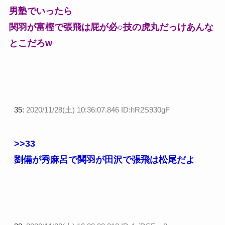
男塾でいったら
関羽が富樫で張飛は屁が必○技の虎丸だっけあんな
とこだろw
35:
2020/11/28(土) 10:36:07.846 ID:hR2S930gF
>>33
劉備が秀麻呂で関羽が田沢で張飛は松尾だよ