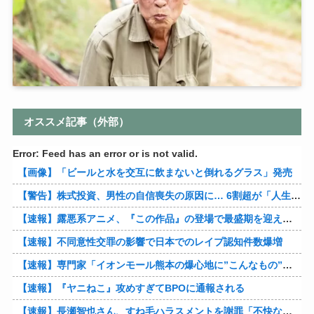
オススメ記事（外部）
Error: Feed has an error or is not valid.
【画像】「ビールと水を交互に飲まないと倒れるグラス」発売
【警告】株式投資、男性の自信喪失の原因に… 6割超が「人生の敗者」自認
【速報】露悪系アニメ、『この作品』の登場で最盛期を迎えてしまう…
【速報】不同意性交罪の影響で日本でのレイプ認知件数爆増
【速報】専門家「イオンモール熊本の爆心地に”こんなもの”があったんだけど…」
【速報】『ヤニねこ』攻めすぎてBPOに通報される
【速報】長瀬智也さん、すね毛ハラスメントを謝罪「不快な思いをさせて申し訳ありませんでした」