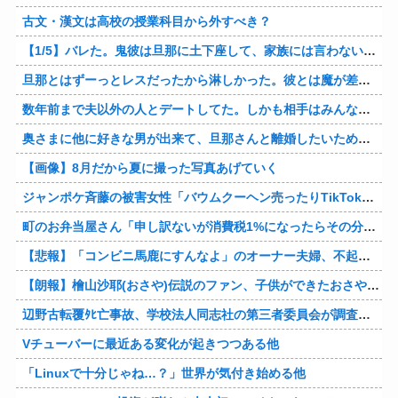
古文・漢文は高校の授業科目から外すべき？
【1/5】バレた。鬼彼は旦那に土下座して、家族には言わないで下さいって…。いつの間にか子供も出来ていたようで私はドン引きでした。→お前の旦那はお前にドン引きだよｗ
旦那とはずーっとレスだったから淋しかった。彼とは魔が差したというか恋に恋してしまって… 結婚してくれ！って言われたけど、それは彼が毎日色々したいだけ。やっと目が覚めた。
数年前まで夫以外の人とデートしてた。しかも相手はみんな夫の仕事関係の人。例えるなら夫はサッカーチームの管理栄養士、デート相手複数人は全員そのサッカーチーム選手みたいな。
奥さまに他に好きな男が出来て、旦那さんと離婚したいため旦那さんのＤＶをでっちあげて、まんまと周りを騙している話を聞いたのは、未来の鬼女たちだったｗ
【画像】8月だから夏に撮った写真あげていく
ジャンポケ斉藤の被害女性「バウムクーヘン売ったりTikTokライブしててムカついたから示談しなかった」
町のお弁当屋さん「申し訳ないが消費税1%になったらその分商品代を値上げするわ」 「うちも！」
【悲報】「コンビニ馬鹿にすんなよ」のオーナー夫婦、不起訴ｗｗｗｗｗｗｗｗ
【朗報】檜山沙耶(おさや)伝説のファン、子供ができたおさやへの正直な気持ちを語るｗ
辺野古転覆ﾀﾋ亡事故、学校法人同志社の第三者委員会が調査報告書を公表 … 安全配慮義務違反や安全管理に関する検証を妨げた組織風土の存在を指摘
Vチューバーに最近ある変化が起きつつある他
「Linuxで十分じゃね…？」世界が気付き始める他