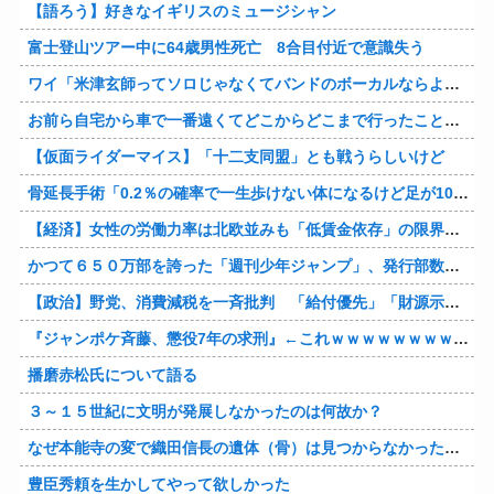
【語ろう】好きなイギリスのミュージシャン
富士登山ツアー中に64歳男性死亡 8合目付近で意識失う
ワイ「米津玄師ってソロじゃなくてバンドのボーカルならよかったよね」
お前ら自宅から車で一番遠くてどこからどこまで行ったことある？
【仮面ライダーマイス】「十二支同盟」とも戦うらしいけど
骨延長手術「0.2％の確率で一生歩けない体になるけど足が10cm伸びます」←コスパ良すぎるだろ
【経済】女性の労働力率は北欧並みも「低賃金依存」の限界 団塊世代の完全引退で、企業が迫られる“最後の選択”
かつて６５０万部を誇った「週刊少年ジャンプ」、発行部数が初の100万部割れ
【政治】野党、消費減税を一斉批判 「給付優先」「財源示せ」
『ジャンポケ斉藤、懲役7年の求刑』←これｗｗｗｗｗｗｗｗｗｗｗｗｗｗｗｗｗｗ
播磨赤松氏について語る
３～１５世紀に文明が発展しなかったのは何故か？
なぜ本能寺の変で織田信長の遺体（骨）は見つからなかったのか
豊臣秀頼を生かしてやって欲しかった