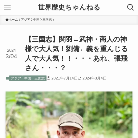
世界歴史ちゃんねる
ホーム
アジア
中国
三国志
【三国志】関羽←武神・商人の神
様で大人気！劉備←義を重んじる
2024
3/04
人で大人気！！・・・あれ、張飛
さん・・・？
2021年7月14日
2024年3月4日
アジア
中国
三国志