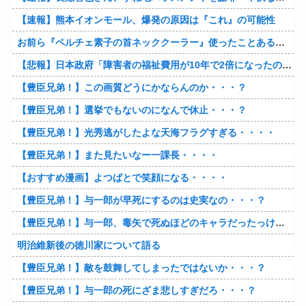
【速報】熊本イオンモール、爆発の原因は『これ』の可能性
お前ら『ペルチェ素子の首ネッククーラー』使ったことあるか？
【悲報】日本政府「障害者の福祉費用が10年で2倍になったので抑制します」
【豊臣兄弟！】この画質どうにかならんのか・・・？
【豊臣兄弟！】選挙でもないのになんで休止・・・？
【豊臣兄弟！】光秀逃がしたよな天海フラグすぎる・・・・
【豊臣兄弟！】また見たいなー一課長・・・・
【おすすめ漫画】よつばとで笑顔になる・・・・
【豊臣兄弟！】与一郎が早死にするのは史実なの・・・？
【豊臣兄弟！】与一郎、毒矢で死ぬほどのキャラだったっけ・・・・
明治維新後の徳川家について語る
【豊臣兄弟！】敵を鼓舞してしまったではないか・・・？
【豊臣兄弟！】与一郎の死にざま悲しすぎだろ・・・？