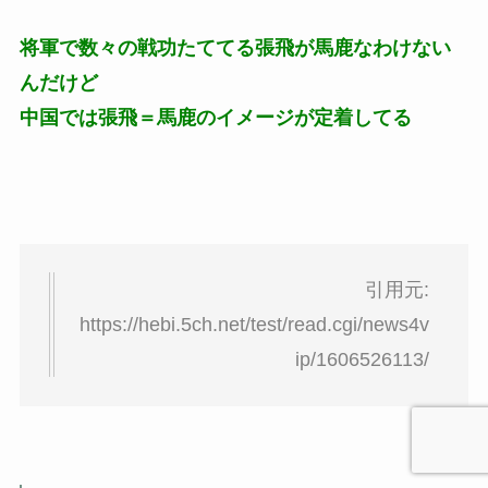
将軍で数々の戦功たててる張飛が馬鹿なわけない
んだけど
中国では張飛＝馬鹿のイメージが定着してる
引用元:
https://hebi.5ch.net/test/read.cgi/news4v
ip/1606526113/