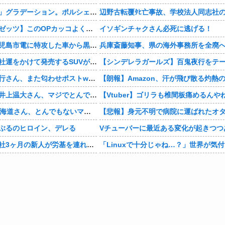
まさかの「上下」グラデーション。ポルシェが豪州75周年を祝う特別モデル「911 Turbo S Land Down Under」を発表、1951年の「見果てぬ夢」が内外装に再現
【仮面ライダーゼッツ】このOPカッコよくない？本編の展開ちゃんと反映してて完成度高いし
イソギンチャクさん必死に逃げる！
【動画あり】鹿児島市電に特攻した車から黒服3人組が車を乗り捨てて逃走
【画像】日産が社運をかけて発売するSUVがこちらです‥‥
【悲報】有吉弘行さん、また匂わせポストwwwwwwwwwwwwwwww
【衝撃】巨人・井上温大さん、マジでとんでもない事態にwww
【Vtuber】ゴリラも椎間板痛めるんや
【画像】NHK北海道さん、とんでもないマシュマロ女子をキャスターに起用してしまうwwwwwwww
ぶるのヒロイン、デレる
Vチューバーに最近ある変化が起きつつ
【マジかよ】入社3ヶ月の新人が労基を連れて来て「90連勤させられました」「労働基準法違反です」→俺「彼は30連休中ですが?」