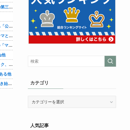
辺野古転覆ﾀﾋ亡事故、学校法人同志社の第三者委員会が調査報告書を公表 … 安全配慮義務違反や安全管理に関する検証を妨げた組織風土の存在を指摘
兵庫斎藤知事、県の海外事務所を全廃へ「公務員が海外で遊ぶためにあるだけ」
【シンデレラガールズ】百鬼夜行をテーマとしたPOP UP SHOPが東京・大阪にて開催
【朗報】Amazon、汗が飛び散る灼熱の「マンガ毎週末セール（50%還元）」を開催！他
ね他
【悲報】身元不明で病院に運ばれたオタク、待ち受けから「ラブライブ」と呼ばれるｗｗｗｗ他
ある他
カテゴリ
「Linuxで十分じゃね…？」世界が気付き始める他
カ
テ
ゴ
リ
人気記事