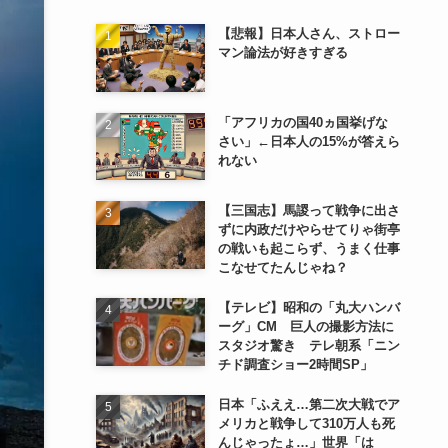
【悲報】日本人さん、ストロー
マン論法が好きすぎる
「アフリカの国40ヵ国挙げな
さい」←日本人の15%が答えら
れない
【三国志】馬謖って戦争に出さ
ずに内政だけやらせてりゃ街亭
の戦いも起こらず、うまく仕事
こなせてたんじゃね？
【テレビ】昭和の「丸大ハンバ
ーグ」CM 巨人の撮影方法に
スタジオ驚き テレ朝系「ニン
チド調査ショー2時間SP」
日本「ふええ…第二次大戦でア
メリカと戦争して310万人も死
んじゃったょ…」世界「は