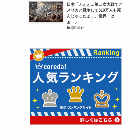
日本「ふええ…第二次大戦でア
メリカと戦争して310万人も死
んじゃったょ…」世界「は
ぁ…」
昭和時代