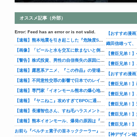
オススメ記事（外部）
Error: Feed has an error or is not valid.
【速報】熊本地震を引き起こした『危険度Sランク断層』日本のド真ん中に10カ所もあると判明
【画像】「ビールと水を交互に飲まないと倒れるグラス」発売
【豊臣兄弟！】
【警告】株式投資、男性の自信喪失の原因に… 6割超が「人生の敗者」自認
【速報】露悪系アニメ、『この作品』の登場で最盛期を迎えてしまう…
【速報】不同意性交罪の影響で日本でのレイプ認知件数爆増
【速報】専門家「イオンモール熊本の爆心地に”こんなもの”があったんだけど…」
【速報】『ヤニねこ』攻めすぎてBPOに通報される
【速報】長瀬智也さん、すね毛ハラスメントを謝罪「不快な思いをさせて申し訳ありませんでした」
【速報】熊本イオンモール、爆発の原因は『これ』の可能性
【豊臣兄弟！】
お前ら『ペルチェ素子の首ネッククーラー』使ったことあるか？