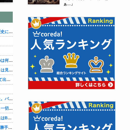
ぁ…」
織田信雄って、「織田信雄はバカ」と歴史に書かれているが今まで家が残っているんでバカではないよな？
３～１５世紀に文明が発展しなかったのは何故か？
なぜ本能寺の変で織田信長の遺体（骨）は見つからなかったのか
【4/4】「今日は早く帰ります」と言って出て行く妻が、何ヶ月ぶりだろう、見送る私に振り返って手を振っている。罪のなせる気持ちの表れなのか。今日の午後調査員から連絡が入る…
、
先週夫に、私に彼がいるのがバレました。バレ覚悟での朝帰りでしたが・・・ 私は意志を持って彼に抱かれました。その時にはもう結婚生活を終わりにする覚悟が出来ていました。
彼氏「俺の親は毒親。だから結婚しても一切関わらなくていい」私「うん」彼氏「そのかわり俺もお前の親と一切関わらない。結婚の挨拶にも行かない」私「えっ」
妻に、つとめて明るく言った。「たまにはB（俺の親友）も呼んで家で鍋でもしようか。」妻は箸を持つ手をブルブル震わせながら「何でBさんなの？」と。お前の浮気相手だからだよ！！
OpenAI、Anthropicに続きMetaのAIも勝手に他社攻撃 嘘ξけど何これ流行ってんの？