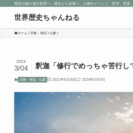
歴史の織り成す絶景へ：過去から未来へ、人物やイベント、哲学、音楽
世界歴史ちゃんねる
ホーム
宗教・神話
仏教
2024
釈迦「修行でめっちゃ苦行し
3/04
2021年6月30日
2024年3月4日
宗教・神話
仏教