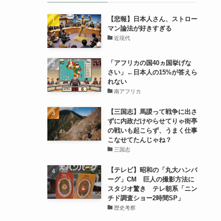
【悲報】日本人さん、ストロー
マン論法が好きすぎる
近現代
「アフリカの国40ヵ国挙げな
さい」←日本人の15%が答えら
れない
南アフリカ
【三国志】馬謖って戦争に出さ
ずに内政だけやらせてりゃ街亭
の戦いも起こらず、うまく仕事
こなせてたんじゃね？
三国志
【テレビ】昭和の「丸大ハンバ
ーグ」CM 巨人の撮影方法に
スタジオ驚き テレ朝系「ニン
チド調査ショー2時間SP」
歴史考察