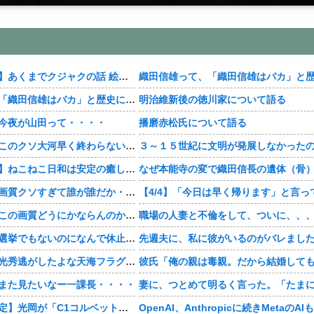
【おすすめ漫画】あくまでクジャクの話 絵が綺麗・・・・
織田信雄って、「織田信雄はバカ」と歴史に書かれているが今まで家が残っているんでバカではないよな？
明治維新後の徳川家について語る
今夜が山田って・・・・
播磨赤松氏について語る
【豊臣兄弟！】このクソ大河早く終わらないかな・・・？
【おすすめ漫画】ねこねこ日和は安定の癒し・・・・
【豊臣兄弟！】画質クソすぎて誰が誰だか・・・？
【豊臣兄弟！】この画質どうにかならんのか・・・？
職場の人妻と不倫をして、ついに、、
【豊臣兄弟！】選挙でもないのになんで休止・・・？
【豊臣兄弟！】光秀逃がしたよな天海フラグすぎる・・・・
また見たいなー一課長・・・・
【神デザイン確定】光岡が「C1コルベット風」新型オープンカーの最新ティーザー画像を公開、マツダ・ロードスターの信頼性にレトロな外観がドッキング