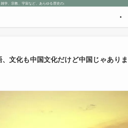
、雑学、宗教、宇宙など、あらゆる歴史の産物に包まれる魅惑の世界を探求しよう
語、文化も中国文化だけど中国じゃあり