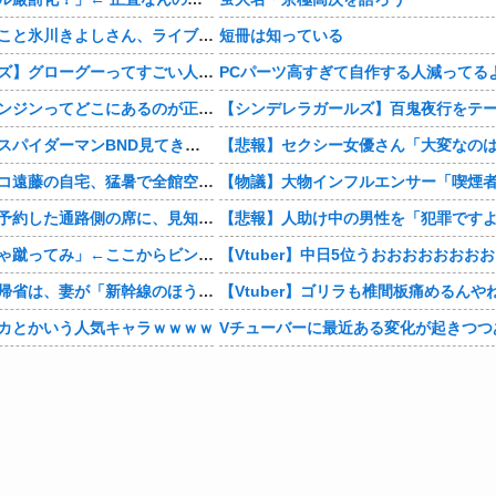
【画像】KIINA.こと氷川きよしさん、ライブを前にあたシコ欲全開www
短冊は知っている
【スターウォーズ】グローグーってすごい人気あるんだな…
PCパーツ高すぎて自作する人減ってる
結局さ、車のエンジンってどこにあるのが正解なんだよ！
【感想まとめ】スパイダーマンBND見てきたよ
【芸能】ココリコ遠藤の自宅、猛暑で全館空調故障…新品交換費300万円…高額費用に「高すぎる」
【相談】早めに予約した通路側の席に、見知らぬ母子が。車掌の呼びかけにも「目を閉じて無視」して居座られました。無理やり奪われた席は、結局“やったもん勝ち”になってしまうのでしょうか？
佐山聡「はいじゃ蹴ってみ」←ここからビンタされずに済む方法
【お金】お盆の帰省は、妻が「新幹線のほうが楽」と譲りません。東京から大阪まで家族4人だと往復「10万円」近くかかるため、私は車で節約したいのですが、実際の費用はどれくらい違うのでしょうか？
【Vtuber】ゴリラも椎間板痛めるんや
カとかいう人気キャラｗｗｗｗ
Vチューバーに最近ある変化が起きつつ