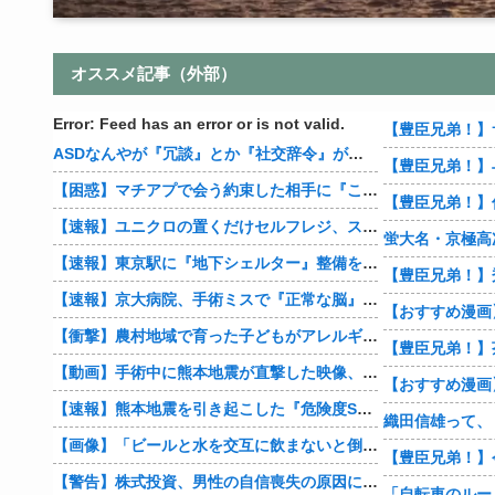
オススメ記事（外部）
Error: Feed has an error or is not valid.
【豊臣兄弟！】
ASDなんやが『冗談』とか『社交辞令』がマジでわからなくて怖い
【豊臣兄弟！】
【困惑】マチアプで会う約束した相手に『この返信』送ったらブロックされたんやが…
【速報】ユニクロの置くだけセルフレジ、スーパーにも導入へ
蛍大名・京極高
【速報】東京駅に『地下シェルター』整備を正式表明
【速報】京大病院、手術ミスで『正常な脳』を摘出 → 患者は自発呼吸不可能な植物状態に
【衝撃】農村地域で育った子どもがアレルギーやぜん息になりにくい『農場効果』を引き起こす細菌が判明
【豊臣兄弟！】
【動画】手術中に熊本地震が直撃した映像、凄まじい…
【速報】熊本地震を引き起こした『危険度Sランク断層』日本のド真ん中に10カ所もあると判明
【画像】「ビールと水を交互に飲まないと倒れるグラス」発売
【豊臣兄弟！】
【警告】株式投資、男性の自信喪失の原因に… 6割超が「人生の敗者」自認