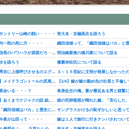
サントリー山崎の戦い・・・・
蛍大名・京極高次を語ろう
与一郎の死に方・・・・
【豊臣兄弟！】信長のパワハラが原因だろ・・・？
明治維新後の徳川家について語る
次を語ろう
播磨赤松氏について語る
【豊臣兄弟！】秀吉に上様呼びさせるのエグいな・・・・
【おすすめ漫画】メイドラゴントールの尻尾もふもふ・・・・
茶会いる・・・？
【おすすめ漫画】あくまでクジャクの話 絵が綺麗・・・・
織田信雄って、「織田信雄はバカ」と歴史に書かれているが今まで家が残っているんでバカではないよな？
今夜が山田って・・・・
「自転車のルール厳罰化！」← 正直なんの意味もなかった件www
蛍大名・京極高次を語ろう