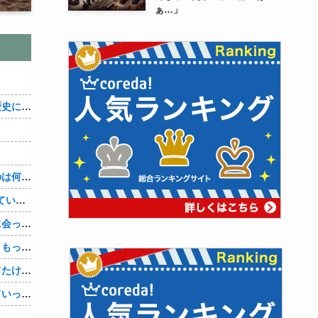
ぁ…」
織田信雄って、「織田信雄はバカ」と歴史に書かれているが今まで家が残っているんでバカではないよな？
３～１５世紀に文明が発展しなかったのは何故か？
【1/4】嫁が嫁の勤め先の社長と不倫している。証拠を掴む前に嫁から離婚を切り出されたので、ハッタリかまして証拠を握っているフリしたら、向こうから示談話を振ってきたｗ
単身赴任の俺。妻が最近ある男と頻繁に会っている。電話で問い詰めた。「好きなのはアナタ、でも会えないのがツライ、寂しいから・・・」妻は、その男と不倫関係に発展した様だ…
娘の托卵疑惑が晴れた嫁。「安心した、もっと早く打ち明けて鑑定しておけばよかった」と。そして「今度こそ家族三人で幸せになりたい」と言い出した！！ごめんこうむるわｗｗ
サングラスかけるの恥ずかしいと思ってたけど、日差し強すぎてサングラスかけ始めたわ
嫁は１人で旅行に行きナンパされついていったり、出会い系で知り合った男と会ったりした。しかも酔っていて避妊もしてなかった。そしてやはり自分には夫しかいないと思ったんだとｗ