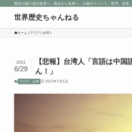
歴史の織り成す絶景へ：過去から未来へ、人物やイベント、哲学、音楽
世界歴史ちゃんねる
ホーム
アジア
台湾
【悲報】台湾人「言語は中国
2021
6/29
ん！」
2021年7月1日
アジア
台湾