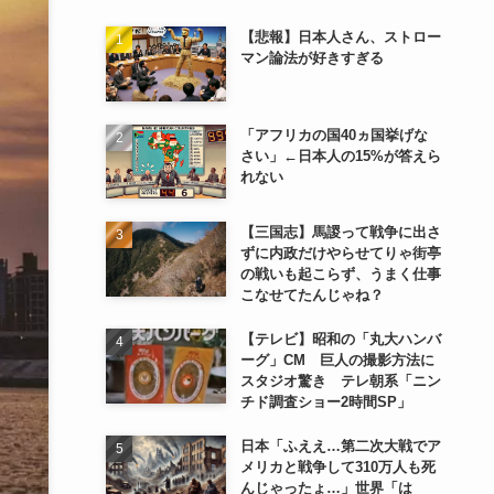
【悲報】日本人さん、ストロー
マン論法が好きすぎる
「アフリカの国40ヵ国挙げな
さい」←日本人の15%が答えら
れない
【三国志】馬謖って戦争に出さ
ずに内政だけやらせてりゃ街亭
の戦いも起こらず、うまく仕事
こなせてたんじゃね？
【テレビ】昭和の「丸大ハンバ
ーグ」CM 巨人の撮影方法に
スタジオ驚き テレ朝系「ニン
チド調査ショー2時間SP」
日本「ふええ…第二次大戦でア
メリカと戦争して310万人も死
んじゃったょ…」世界「は