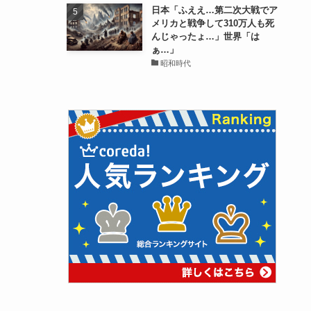
日本「ふええ…第二次大戦でア
メリカと戦争して310万人も死
んじゃったょ…」世界「は
ぁ…」
昭和時代