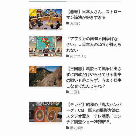
【悲報】日本人さん、ストロー
マン論法が好きすぎる
近現代
「アフリカの国40ヵ国挙げな
さい」←日本人の15%が答えら
れない
南アフリカ
【三国志】馬謖って戦争に出さ
ずに内政だけやらせてりゃ街亭
の戦いも起こらず、うまく仕事
こなせてたんじゃね？
三国志
【テレビ】昭和の「丸大ハンバ
ーグ」CM 巨人の撮影方法に
スタジオ驚き テレ朝系「ニン
チド調査ショー2時間SP」
歴史考察