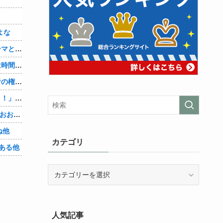
よな
【シンデレラガールズ】百鬼夜行をテーマとしたPOP UP SHOPが東京・大阪にて開催
【悲報】セクシー女優さん「大変なのは時間が止まるやつの撮影」←ばらしてしまうｗ
【物議】大物インフルエンサー「喫煙者の権利がマジで侵害されてる。いくら税金払ってるんだ」他
【悲報】人助け中の男性を「犯罪ですよ！」と責めた女性、警察が来た瞬間逃げる他
【Vtuber】中日5位うおおおおおおおおおおおおおおおお他
ね他
カテゴリ
ある他
カ
テ
ゴ
リ
人気記事