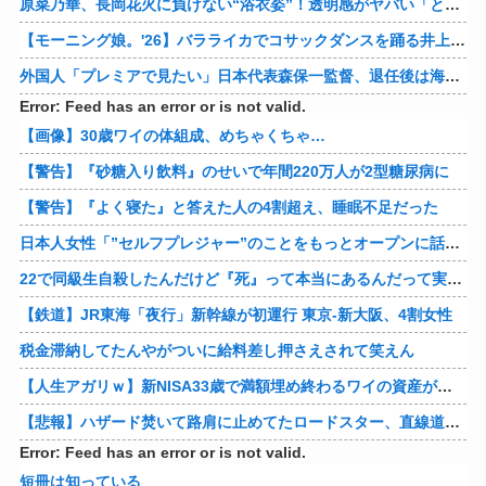
原菜乃華、長岡花火に負けない“浴衣姿”！透明感がヤバい「とびきりに綺麗です…！」【画像】
【モーニング娘。'26】バラライカでコサックダンスを踊る井上春華、めっちゃ上手い
外国人「プレミアで見たい」日本代表森保一監督、退任後は海外クラブの監督挑戦か!?「視野には入れています」制度上は欧州での監督就任が可能【海外の反応】
Error: Feed has an error or is not valid.
【画像】30歳ワイの体組成、めちゃくちゃ…
【警告】『砂糖入り飲料』のせいで年間220万人が2型糖尿病に
【警告】『よく寝た』と答えた人の4割超え、睡眠不足だった
日本人女性「”セルフプレジャー”のことをもっとオープンに話したい」
22で同級生自殺したんだけど『死』って本当にあるんだって実感して怖くなってきた
【鉄道】JR東海「夜行」新幹線が初運行 東京-新大阪、4割女性
税金滞納してたんやがついに給料差し押さえされて笑えん
【人生アガリｗ】新NISA33歳で満額埋め終わるワイの資産がこちらァ！！！！！！！！！！
【悲報】ハザード焚いて路肩に止めてたロードスター、直線道路なのに容赦なく突っ込まれる
Error: Feed has an error or is not valid.
短冊は知っている