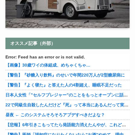
オススメ記事（外部）
Error: Feed has an error or is not valid.
【画像】30歳ワイの体組成、めちゃくちゃ…
【警告】『砂糖入り飲料』のせいで年間220万人が2型糖尿病に
【警告】『よく寝た』と答えた人の4割超え、睡眠不足だった
日本人女性「”セルフプレジャー”のことをもっとオープンに話したい」
22で同級生自殺したんだけど『死』って本当にあるんだって実感して怖くなってきた
昼夜 ← このシステムそろそろアプデすべきだよな？
【悲報】6年引きこもってたら発語能力消えたんやが、これどうやって直せばええんや？
【警告】医師「認知症になりたくないなら”お酒”やめて。理由がこれ」