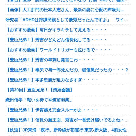
【画像】人工肛門の松本人志さん、最新の姿に心配の声殺到…
研究者「ADHDは狩猟民族として優秀だったんですよ」 ワイ「…おかしいですよね？」→
【おすすめ漫画】毎日がキラキラして見える・・・・
【豊臣兄弟！】秀吉がどんどん信長化してる・・・・
【おすすめ漫画】ワールドトリガーも泣けるで・・・・
【豊臣兄弟！】秀吉の串刺し発言こわ・・・・
【豊臣兄弟！】毒矢で与一郎死んだの、破傷風だったの・・・？
【豊臣兄弟！】本多忠勝が迫力なさすぎ・・・・
【第30回】豊臣兄弟！【清須会議】
織田信孝「報いを待てや筑前羽柴」
【豊臣兄弟！】伊賀越え完全スルーかよ・・・・
【豊臣兄弟！】信長の魔王面、秀吉が一番受け継いでるよね・・・？
【鉄道】JR東海「夜行」新幹線が初運行 東京-新大阪、4割女性