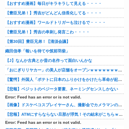
【おすすめ漫画】毎日がキラキラして見える・・・・
【豊臣兄弟！】秀吉がどんどん信長化してる・・・・
【おすすめ漫画】ワールドトリガーも泣けるで・・・・
【豊臣兄弟！】秀吉の串刺し発言こわ・・・・
【第30回】豊臣兄弟！【清須会議】
織田信孝「報いを待てや筑前羽柴」
【J】なんか古典とか昔の名作って面白いんかな
「おにぎりリヤカー」の美人が店舗をオープンｗｗｗｗｗｗｗｗｗｗｗｗ
【驚愕】外国人「ポテトに日本のふりかけをかけたら革命が起きた」→世界中で中毒者が続出w
【悲報】ベジットのベジータ要素、ネーミングセンスしかない
Error: Feed has an error or is not valid.
【画像】ドスケベコスプレイヤーさん、撮影会でカメラマンのエッチな要求に答え過ぎてしまうww
【悲報】ATMにすらならない旦那が浮気！その結末がこちらｗｗｗｗ 他
Error: Feed has an error or is not valid.