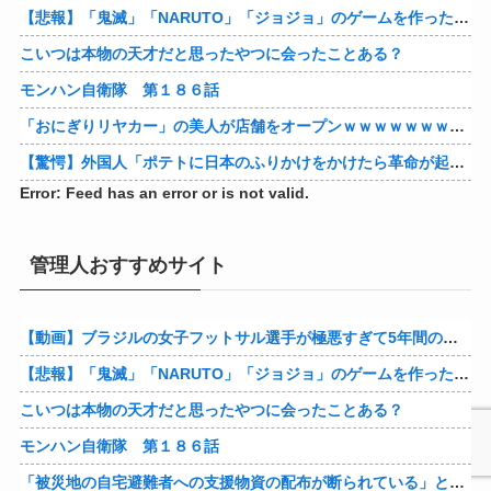
【悲報】「鬼滅」「NARUTO」「ジョジョ」のゲームを作った会社の取締役、ジャンプ垢にブロックされてしまうｗｗｗｗ
こいつは本物の天才だと思ったやつに会ったことある？
モンハン自衛隊 第１８６話
「おにぎりリヤカー」の美人が店舗をオープンｗｗｗｗｗｗｗｗｗｗｗｗ
【驚愕】外国人「ポテトに日本のふりかけをかけたら革命が起きた」→世界中で中毒者が続出w
Error: Feed has an error or is not valid.
管理人おすすめサイト
【動画】ブラジルの女子フットサル選手が極悪すぎて5年間の出場停止処分に。
【悲報】「鬼滅」「NARUTO」「ジョジョ」のゲームを作った会社の取締役、ジャンプ垢にブロックされてしまうｗｗｗｗ
こいつは本物の天才だと思ったやつに会ったことある？
モンハン自衛隊 第１８６話
「被災地の自宅避難者への支援物資の配布が断られている」とあっち系が猛批判、『至れり尽くせり』の実態はこれだ！と訴えており……