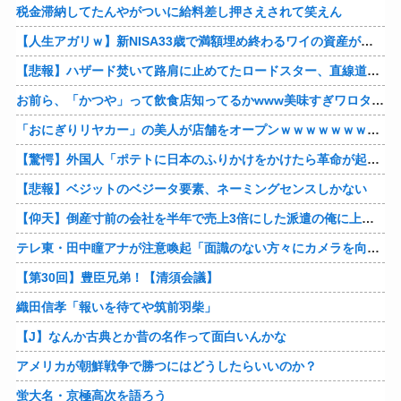
税金滞納してたんやがついに給料差し押さえされて笑えん
【人生アガリｗ】新NISA33歳で満額埋め終わるワイの資産がこちらァ！！！！！！！！！！
【悲報】ハザード焚いて路肩に止めてたロードスター、直線道路なのに容赦なく突っ込まれる
お前ら、「かつや」って飲食店知ってるかwww美味すぎワロタwww
「おにぎりリヤカー」の美人が店舗をオープンｗｗｗｗｗｗｗｗｗｗｗｗ
【驚愕】外国人「ポテトに日本のふりかけをかけたら革命が起きた」→世界中で中毒者が続出w
【悲報】ベジットのベジータ要素、ネーミングセンスしかない
【仰天】倒産寸前の会社を半年で売上3倍にした派遣の俺に上司「派遣のシステムは削除した!社員登用も白紙だなw」→システム復旧せず退職した結果
テレ東・田中瞳アナが注意喚起「面識のない方々にカメラを向けられることに恐怖を…」
【第30回】豊臣兄弟！【清須会議】
織田信孝「報いを待てや筑前羽柴」
【J】なんか古典とか昔の名作って面白いんかな
アメリカが朝鮮戦争で勝つにはどうしたらいいのか？
蛍大名・京極高次を語ろう