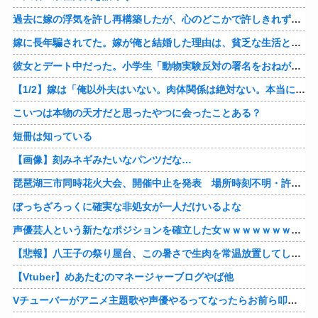
過去に嫁の浮気を許し再構築したが、心のどこかで許しきれずにレス突入。ある日嫁のFBにログインすると、浮気相手が複数人いやがった！そしてその確認中に嫁が帰ってきたｗ
嫁に長年騙されてた。嫁が俺と結婚した理由は、貧乏な生活と不倫のドロドロから抜け出したかったから。安定した職につき自分の力で派手な生活ができるめどがついた途端に男を作った。
彼女とデート中だった。小学生「動物実験反対の署名をおねがいします」俺「わかった」彼女「動物実験は何のために行われているのかな？」小学生「え…？」彼女「なんで君たちは反対なの？動物実験が廃止になったら世界はどうなるかな？」小学生「(´;ω;｀)」 → 結果…….
【1/2】嫁は「俺以外夫はいない。肉体関係は絶対ない。本当に愛してるのは俺だけ。離婚は嫌」と。じゃあ“一番愛した人とは、結婚できないっていうのは本当”って何だよ。ふざけんな！
こいつは本物の天才だと思ったやつに会ったことある？
短冊は知っている
【画像】刻みネギみたいなパンツだな…
琵琶湖三市同時花火大会、開催中止を発表 場所時刻不明・許可なし・交通整理なし・市が関与否定
ぼっちざろっくに確実な非処女が一人だけいるよな
声優芸人という新たなポジションを確立した女ｗｗｗｗｗｗｗｗｗｗｗｗｗｗｗｗｗｗ
【悲報】八王子の祭り屋台、この暑さで生肉を常温放置してしまう…？他
【Vtuber】めあたむのマネージャーブログやば他
Vチューバーがアニメ主題歌や声優やるってなったらお前ら叩くけどさ……他