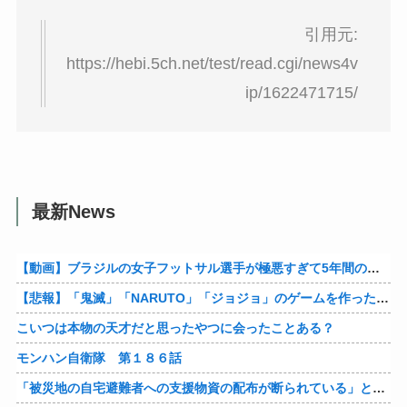
引用元:
https://hebi.5ch.net/test/read.cgi/news4v
ip/1622471715/
最新News
【動画】ブラジルの女子フットサル選手が極悪すぎて5年間の出場停止処分に。
【悲報】「鬼滅」「NARUTO」「ジョジョ」のゲームを作った会社の取締役、ジャンプ垢にブロックされてしまうｗｗｗｗ
こいつは本物の天才だと思ったやつに会ったことある？
モンハン自衛隊 第１８６話
「被災地の自宅避難者への支援物資の配布が断られている」とあっち系が猛批判、『至れり尽くせり』の実態はこれだ！と訴えており……