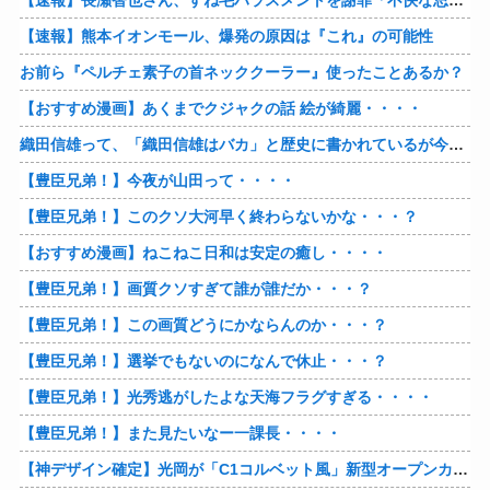
【速報】熊本イオンモール、爆発の原因は『これ』の可能性
お前ら『ペルチェ素子の首ネッククーラー』使ったことあるか？
【おすすめ漫画】あくまでクジャクの話 絵が綺麗・・・・
織田信雄って、「織田信雄はバカ」と歴史に書かれているが今まで家が残っているんでバカではないよな？
【豊臣兄弟！】今夜が山田って・・・・
【豊臣兄弟！】このクソ大河早く終わらないかな・・・？
【おすすめ漫画】ねこねこ日和は安定の癒し・・・・
【豊臣兄弟！】画質クソすぎて誰が誰だか・・・？
【豊臣兄弟！】この画質どうにかならんのか・・・？
【豊臣兄弟！】選挙でもないのになんで休止・・・？
【豊臣兄弟！】光秀逃がしたよな天海フラグすぎる・・・・
【豊臣兄弟！】また見たいなー一課長・・・・
【神デザイン確定】光岡が「C1コルベット風」新型オープンカーの最新ティーザー画像を公開、マツダ・ロードスターの信頼性にレトロな外観がドッキング