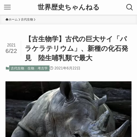
世界歴史ちゃんねる
ホーム
古代生物
【古生物学】古代の巨大サイ「パ
2021
ラケラテリウム」、新種の化石発
6/22
見 陸生哺乳類で最大
2021年6月22日
古代生物
生物
考古学