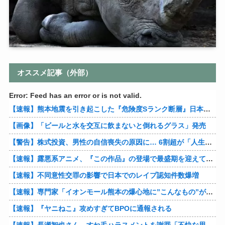
オススメ記事（外部）
Error: Feed has an error or is not valid.
【速報】熊本地震を引き起こした『危険度Sランク断層』日本のド真ん中に10カ所もあると判明
【画像】「ビールと水を交互に飲まないと倒れるグラス」発売
【警告】株式投資、男性の自信喪失の原因に… 6割超が「人生の敗者」自認
【速報】露悪系アニメ、『この作品』の登場で最盛期を迎えてしまう…
【速報】不同意性交罪の影響で日本でのレイプ認知件数爆増
【速報】専門家「イオンモール熊本の爆心地に”こんなもの”があったんだけど…」
【速報】『ヤニねこ』攻めすぎてBPOに通報される
【速報】長瀬智也さん、すね毛ハラスメントを謝罪「不快な思いをさせて申し訳ありませんでした」