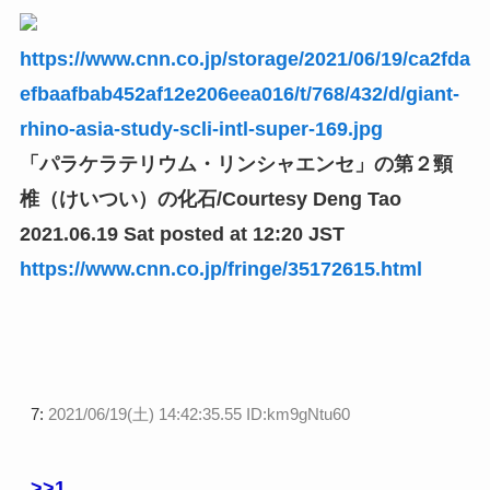
https://www.cnn.co.jp/storage/2021/06/19/ca2fda
efbaafbab452af12e206eea016/t/768/432/d/giant-
rhino-asia-study-scli-intl-super-169.jpg
「パラケラテリウム・リンシャエンセ」の第２頸
椎（けいつい）の化石/Courtesy Deng Tao
2021.06.19 Sat posted at 12:20 JST
https://www.cnn.co.jp/fringe/35172615.html
7:
2021/06/19(土) 14:42:35.55 ID:km9gNtu60
>>1