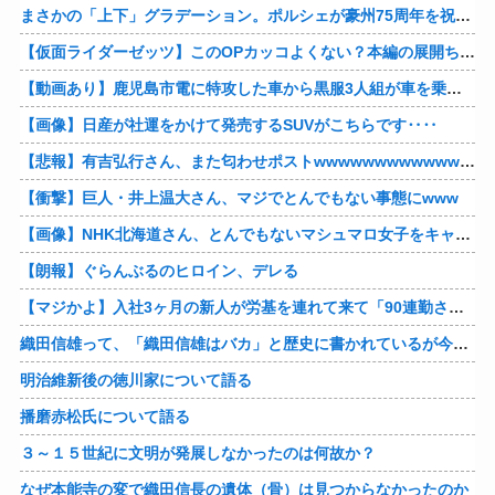
まさかの「上下」グラデーション。ポルシェが豪州75周年を祝う特別モデル「911 Turbo S Land Down Under」を発表、1951年の「見果てぬ夢」が内外装に再現
【仮面ライダーゼッツ】このOPカッコよくない？本編の展開ちゃんと反映してて完成度高いし
【動画あり】鹿児島市電に特攻した車から黒服3人組が車を乗り捨てて逃走
【画像】日産が社運をかけて発売するSUVがこちらです‥‥
【悲報】有吉弘行さん、また匂わせポストwwwwwwwwwwwwwwww
【衝撃】巨人・井上温大さん、マジでとんでもない事態にwww
【画像】NHK北海道さん、とんでもないマシュマロ女子をキャスターに起用してしまうwwwwwwww
【朗報】ぐらんぶるのヒロイン、デレる
【マジかよ】入社3ヶ月の新人が労基を連れて来て「90連勤させられました」「労働基準法違反です」→俺「彼は30連休中ですが?」
織田信雄って、「織田信雄はバカ」と歴史に書かれているが今まで家が残っているんでバカではないよな？
明治維新後の徳川家について語る
播磨赤松氏について語る
３～１５世紀に文明が発展しなかったのは何故か？
なぜ本能寺の変で織田信長の遺体（骨）は見つからなかったのか