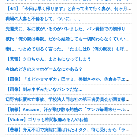
【4/4】「今日は早く帰ります」と言って出て行く妻が、何ヶ月ぶりだろう、見送る私に振り返って手を振っている。罪のなせる気持ちの表れなのか。今日の午後調査員から連絡が入る…
職場の人妻と不倫をして、ついに、、、
先週夫に、私に彼がいるのがバレました。バレ覚悟での朝帰りでしたが・・・ 私は意志を持って彼に抱かれました。その時にはもう結婚生活を終わりにする覚悟が出来ていました。
彼氏「俺の親は毒親。だから結婚しても一切関わらなくていい」私「うん」彼氏「そのかわり俺もお前の親と一切関わらない。結婚の挨拶にも行かない」私「えっ」
妻に、つとめて明るく言った。「たまにはB（俺の親友）も呼んで家で鍋でもしようか。」妻は箸を持つ手をブルブル震わせながら「何でBさんなの？」と。お前の浮気相手だからだよ！！
【悲報】クロちゃん、まともになってしまう
今始めどきのスマホゲームなにかある？
【画像】「まどか☆マギカ」巴マミ、美樹さやか、佐倉杏子エロすぎ放課後えんこーハメ撮りどぴゅどぴゅエチエチが最高すぎる❣
【画像】刻みネギみたいなパンツだな…
辺野古転覆ﾀﾋ亡事故、学校法人同志社の第三者委員会が調査報告書を公表 … 安全配慮義務違反や安全管理に関する検証を妨げた組織風土の存在を指摘
【朗報】Amazon、汗が飛び散る灼熱の「マンガ毎週末セール（50%還元）」を開催！他
【Vtuber】ゴリラも椎間板痛めるんやね他
【悲報】身元不明で病院に運ばれたオタク、待ち受けから「ラブライブ」と呼ばれるｗｗｗｗ他