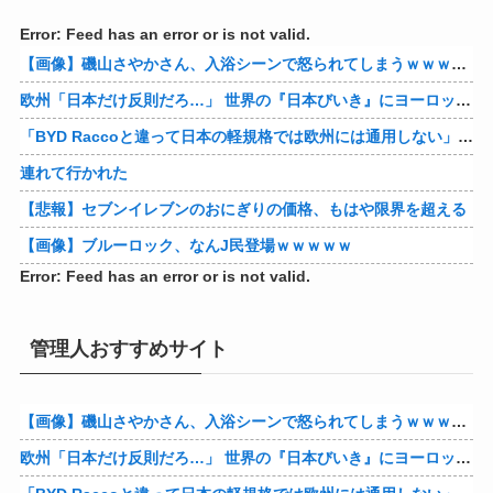
Error: Feed has an error or is not valid.
【画像】磯山さやかさん、入浴シーンで怒られてしまうｗｗｗｗｗｗ
欧州「日本だけ反則だろ…」 世界の『日本びいき』にヨーロッパ全土から不満の声
「BYD Raccoと違って日本の軽規格では欧州には通用しない」と自動車系ライターが示唆、だが速攻で反例を提示されて即落ち二コマ状態に……
連れて行かれた
【悲報】セブンイレブンのおにぎりの価格、もはや限界を超える
【画像】ブルーロック、なんJ民登場ｗｗｗｗｗ
Error: Feed has an error or is not valid.
管理人おすすめサイト
【画像】磯山さやかさん、入浴シーンで怒られてしまうｗｗｗｗｗｗ
欧州「日本だけ反則だろ…」 世界の『日本びいき』にヨーロッパ全土から不満の声