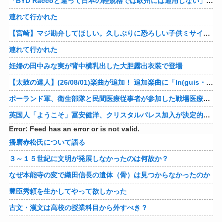
「BYD Raccoと違って日本の軽規格では欧州には通用しない」と自動車系ライターが示唆、だが速攻で反例を提示されて即落ち二コマ状態に……
連れて行かれた
【宮崎】マジ勘弁してほしい。久しぶりに恐ろしい子供ミサイルを見た。
連れて行かれた
妊婦の田中みな実が背中横乳出した大胆露出衣装で登場
【太鼓の達人】(26/08/01)楽曲が追加！ 追加楽曲に「ln(guis・tics) / Sephid」「Remnath / ぺのれり」の2曲が登場！！
ポーランド軍、衛生部隊と民間医療従事者が参加した戦場医療訓練を実施！
英国人「ようこそ」冨安健洋、クリスタルパレス加入が決定的に！メディカル検査をパス！現地サポが歓迎！アーセナルファンも祝福！【海外の反応】
Error: Feed has an error or is not valid.
播磨赤松氏について語る
３～１５世紀に文明が発展しなかったのは何故か？
なぜ本能寺の変で織田信長の遺体（骨）は見つからなかったのか
豊臣秀頼を生かしてやって欲しかった
古文・漢文は高校の授業科目から外すべき？