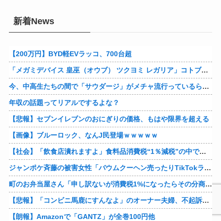
新着News
【200万円】BYD軽EVラッコ、700台超
「メガミデバイス 皇巫（オウブ） ツクヨミ レガリア」コトブキヤデビュー…
今、中高生たちの間で「サウダージ」がメチャ流行っているらしい
年収の話題ってリアルでするよな？
【悲報】セブンイレブンのおにぎりの価格、もはや限界を超える
【画像】ブルーロック、なんJ民登場ｗｗｗｗｗ
【社会】「飲食店潰れますよ」食料品消費税“1％減税”の中で上がる懸念 外食は10％で“9％”差に…一方で対象の弁当店でも悲痛な声「値下げできない…」
ジャンポケ斉藤の被害女性「バウムクーヘン売ったりTikTokライブしててムカついたから示談しなかった」
町のお弁当屋さん「申し訳ないが消費税1%になったらその分商品代を値上げするわ」 「うちも！」
【悲報】「コンビニ馬鹿にすんなよ」のオーナー夫婦、不起訴ｗｗｗｗｗｗｗｗ
【朗報】Amazonで「GANTZ」が全巻100円他