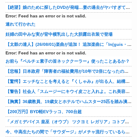
【絶望】娘のために探したDVDが発端…妻の過去がヤバすぎてメンタル崩壊ｗｗｗｗ 他
Error: Feed has an error or is not valid.
連れて行かれた
妊婦の田中みな実が背中横乳出した大胆露出衣装で登場
【太鼓の達人】(26/08/01)楽曲が追加！ 追加楽曲に「ln(guis・tics) / Sephid」「Remnath / ぺのれり」の2曲が登場！！
Error: Feed has an error or is not valid.
お前ら『ペルチェ素子の首ネッククーラー』使ったことあるか？
【悲報】日本政府「障害者の福祉費用が10年で2倍になったので抑制します」
【驚愕】エッチなことを考えると『くしゃみ』が出る人、結構いると判明
【警告】社会人「スムージーにキウイ皮ごと入れよ。これ美容にいいんだよね〜」→ 結果…
【胸糞】36歳教員、19歳女とホテルでハムスター25匹を踏み潰すなどして逮捕
【200万円】BYD軽EVラッコ、700台超
「メガミデバイス 皇巫（オウブ） ツクヨミ レガリア」コトブキヤデビュー…
今、中高生たちの間で「サウダージ」がメチャ流行っているらしい