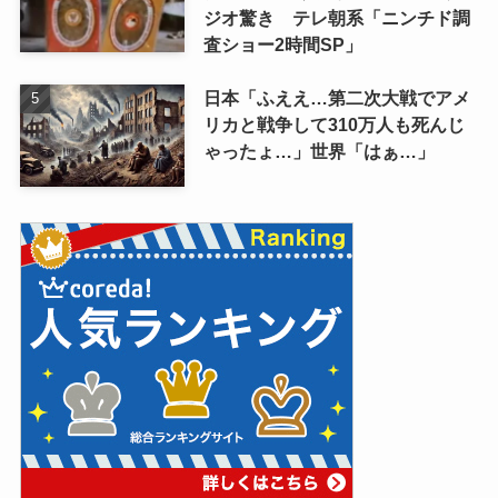
ジオ驚き テレ朝系「ニンチド調
査ショー2時間SP」
日本「ふええ…第二次大戦でアメ
リカと戦争して310万人も死んじ
ゃったょ…」世界「はぁ…」