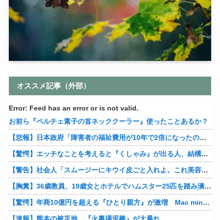
オススメ記事（外部）
Error: Feed has an error or is not valid.
お前ら『ペルチェ素子の首ネッククーラー』使ったことあるか？
【悲報】日本政府「障害者の福祉費用が10年で2倍になったので抑制します」
【驚愕】エッチなことを考えると『くしゃみ』が出る人、結構いると判明
【警告】社会人「スムージーにキウイ皮ごと入れよ。これ美容にいいんだよね〜」→ 結果…
【胸糞】36歳教員、19歳女とホテルでハムスター25匹を踏み潰すなどして逮捕
【驚愕】年商10億円を超える『ひとり親方』が激増 Mac miniを大量購入しAIを従業員に
【速報】熊本の被災地、『火事場泥棒』が大暴れ…