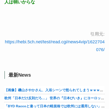
人は弱いからな
引用元:
https://hebi.5ch.net/test/read.cgi/news4vip/1622704
076/
最新News
【画像】磯山さやかさん、入浴シーンで怒られてしまうｗｗｗｗｗｗ
欧州「日本だけ反則だろ…」 世界の『日本びいき』にヨーロッパ全土から不満の声
「BYD Raccoと違って日本の軽規格では欧州には通用しない」と自動車系ライターが示唆、だが速攻で反例を提示されて即落ち二コマ状態に……