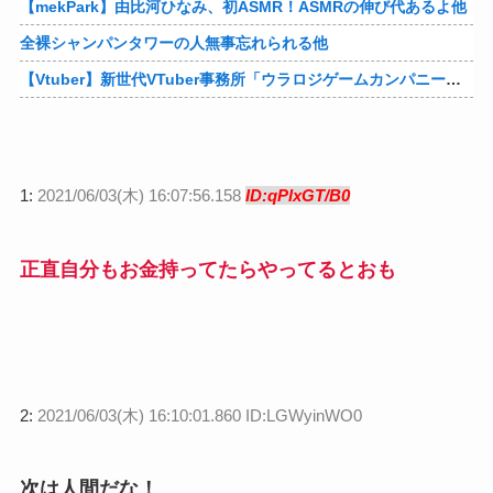
【mekPark】由比河ひなみ、初ASMR！ASMRの伸び代あるよ他
全裸シャンパンタワーの人無事忘れられる他
【Vtuber】新世代VTuber事務所「ウラロジゲームカンパニー」より、ゲームの世界から“逆異世界転生”した5名が8月19日にデビュー！他
1:
2021/06/03(木) 16:07:56.158
ID:qPlxGT/B0
正直自分もお金持ってたらやってるとおも
2:
2021/06/03(木) 16:10:01.860 ID:LGWyinWO0
次は人間だな！