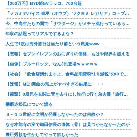
【200万円】BYD軽EVラッコ、700台超
「メガミデバイス 皇巫（オウブ） ツクヨミ レガリア」コトブキヤデビュー…
今、中高生たちの間で「サウダージ」がメチャ流行っているらしい
年収の話題ってリアルでするよな？
人生で1度は海外旅行は当たり前という風潮www
【悲報】セブンイレブンのおにぎりの価格、もはや限界を超える
【画像】ブルーロック、なんJ民登場ｗｗｗｗｗ
【社会】「飲食店潰れますよ」食料品消費税“1％減税”の中で上がる懸念 外食は10％で“9％”差に…一方で対象の弁当店でも悲痛な声「値下げできない…」
【速報】ME:I新曲の売上がヤバすぎる結果に・・・
【衝撃】0歳児を玄関に置き去りにし旅行に行く弟夫婦「旅行中、1ヶ月世話しろw」18年後に返せと言われ「お前らの子供、捨てたよ?」「は!?」
播磨赤松氏について語る
３～１５世紀に文明が発展しなかったのは何故か？
なぜ本能寺の変で織田信長の遺体（骨）は見つからなかったのか
豊臣秀頼を生かしてやって欲しかった