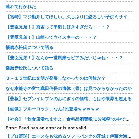
連れて行かれた
【宮崎】マジ勘弁してほしい。久しぶりに恐ろしい子供ミサイルを見た。
【豊臣兄弟！】秀吉って串刺し好きすぎだろ・・・？
【豊臣兄弟！】山崎ってウイスキーの・・・？
播磨赤松氏について語る
【豊臣兄弟！】なんか一世風靡セピアみたいじゃね・・・？
播磨赤松氏について語る
３～１５世紀に文明が発展しなかったのは何故か？
なぜ本能寺の変で織田信長の遺体（骨）は見つからなかったのか
【悲報】セブンイレブンのおにぎりの価格、もはや限界を超える
【画像】ブルーロック、なんJ民登場ｗｗｗｗｗ
【社会】「飲食店潰れますよ」食料品消費税“1％減税”の中で上がる懸念 外食は10％で“9％”差に…一方で対象の弁当店でも悲痛な声「値下げできない…」
Error: Feed has an error or is not valid.
【プロ野球】エースをも沈めるソフトバンクの牙城！伊藤大海の対ホークス防御率から見るパリーグの厳しさ