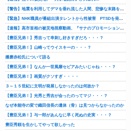
【警告】地震を利用してデマを垂れ流した人間、悲惨な末路を迎える…
【緊急】NHK職員が番組出演タレントから性被害 PTSDを発症し休職へ
【速報】高市首相の被災地視察動画、『サナのプロモーションビデオ』すぎて炎上
【豊臣兄弟！】秀吉って串刺し好きすぎだろ・・・？
【豊臣兄弟！】山崎ってウイスキーの・・・？
播磨赤松氏について語る
【豊臣兄弟！】なんか一世風靡セピアみたいじゃね・・・？
【豊臣兄弟！】画質がクソすぎ・・・・
３～１５世紀に文明が発展しなかったのは何故か？
【豊臣兄弟！】光秀と秀吉が会ったのってマジ・・・？
なぜ本能寺の変で織田信長の遺体（骨）は見つからなかったのか
【豊臣兄弟！】与一郎があんなに早く死ぬの史実・・・？
豊臣秀頼を生かしてやって欲しかった