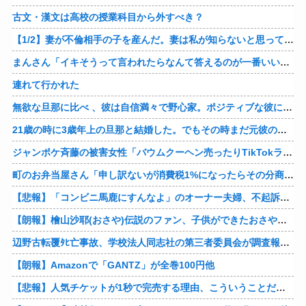
古文・漢文は高校の授業科目から外すべき？
【1/2】妻が不倫相手の子を産んだ。妻は私が知らないと思っている。遠方のため会うのは年に数回程度だが、今も不倫相手とは切れていない。そしてまもなく妻は不倫相手に会いに行く…
まんさん「イキそうって言われたらなんて答えるのが一番いい？」
連れて行かれた
無欲な旦那に比べ 、彼は自信満々で野心家。ポジティブな彼に惹かれバイト後や休みの日に会うようになり、男女の関係になるまで時間はいらなかった… だが彼はただのバカだったｗ
21歳の時に3歳年上の旦那と結婚した。でもその時まだ元彼のこと忘れられなくて、元彼の再アタックに負けて浮気しちゃって… でも結局ばれて旦那の辛そうな姿見て初めて後悔した…
ジャンポケ斉藤の被害女性「バウムクーヘン売ったりTikTokライブしててムカついたから示談しなかった」
町のお弁当屋さん「申し訳ないが消費税1%になったらその分商品代を値上げするわ」 「うちも！」
【悲報】「コンビニ馬鹿にすんなよ」のオーナー夫婦、不起訴ｗｗｗｗｗｗｗｗ
【朗報】檜山沙耶(おさや)伝説のファン、子供ができたおさやへの正直な気持ちを語るｗ
辺野古転覆ﾀﾋ亡事故、学校法人同志社の第三者委員会が調査報告書を公表 … 安全配慮義務違反や安全管理に関する検証を妨げた組織風土の存在を指摘
【朗報】Amazonで「GANTZ」が全巻100円他
【悲報】人気チケットが1秒で完売する理由、こういうことだったｗｗｗｗ他