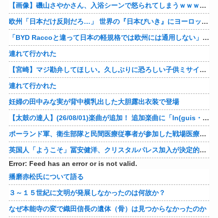
【画像】磯山さやかさん、入浴シーンで怒られてしまうｗｗｗｗｗｗ
欧州「日本だけ反則だろ…」 世界の『日本びいき』にヨーロッパ全土から不満の声
「BYD Raccoと違って日本の軽規格では欧州には通用しない」と自動車系ライターが示唆、だが速攻で反例を提示されて即落ち二コマ状態に……
連れて行かれた
【宮崎】マジ勘弁してほしい。久しぶりに恐ろしい子供ミサイルを見た。
連れて行かれた
妊婦の田中みな実が背中横乳出した大胆露出衣装で登場
【太鼓の達人】(26/08/01)楽曲が追加！ 追加楽曲に「ln(guis・tics) / Sephid」「Remnath / ぺのれり」の2曲が登場！！
ポーランド軍、衛生部隊と民間医療従事者が参加した戦場医療訓練を実施！
英国人「ようこそ」冨安健洋、クリスタルパレス加入が決定的に！メディカル検査をパス！現地サポが歓迎！アーセナルファンも祝福！【海外の反応】
Error: Feed has an error or is not valid.
播磨赤松氏について語る
３～１５世紀に文明が発展しなかったのは何故か？
なぜ本能寺の変で織田信長の遺体（骨）は見つからなかったのか