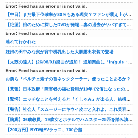
Error: Feed has an error or is not valid.
【中日】まだ最下位確率が30％もある現実？ファンが震え上がる夏の風物詩と自虐ネタの嵐
【絶望】娘のために探したDVDが発端…妻の過去がヤバすぎてメンタル崩壊ｗｗｗｗ 他
Error: Feed has an error or is not valid.
連れて行かれた
妊婦の田中みな実が背中横乳出した大胆露出衣装で登場
【太鼓の達人】(26/08/01)楽曲が追加！ 追加楽曲に「ln(guis・tics) / Sephid」「Remnath / ぺのれり」の2曲が登場！！
Error: Feed has an error or is not valid.
お前ら『ペルチェ素子の首ネッククーラー』使ったことあるか？
【悲報】日本政府「障害者の福祉費用が10年で2倍になったので抑制します」
【驚愕】エッチなことを考えると『くしゃみ』が出る人、結構いると判明
【警告】社会人「スムージーにキウイ皮ごと入れよ。これ美容にいいんだよね〜」→ 結果…
【胸糞】36歳教員、19歳女とホテルでハムスター25匹を踏み潰すなどして逮捕
【200万円】BYD軽EVラッコ、700台超