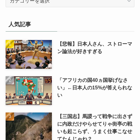
テ
ゴ
リ
人気記事
【悲報】日本人さん、ストローマ
ン論法が好きすぎる
「アフリカの国40ヵ国挙げなさ
い」←日本人の15%が答えられな
い
【三国志】馬謖って戦争に出さず
に内政だけやらせてりゃ街亭の戦
いも起こらず、うまく仕事こなせ
てたんじゃね？