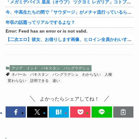
「メガミデバイス 皇巫（オウブ） ツクヨミ レガリア」コトブキヤデビュー…
今、中高生たちの間で「サウダージ」がメチャ流行っているらしい
年収の話題ってリアルでするよな？
Error: Feed has an error or is not valid.
【二次エロ】彼女、お借りします画像、ヒロイン全員かわいすぎる件ｗ
アジア
インド
パキスタン
バングラデシュ
ネパール
パキスタン
バングラデシュ
わからない
人種
変わらない
説明できる
違い
よかったらシェアしてね！