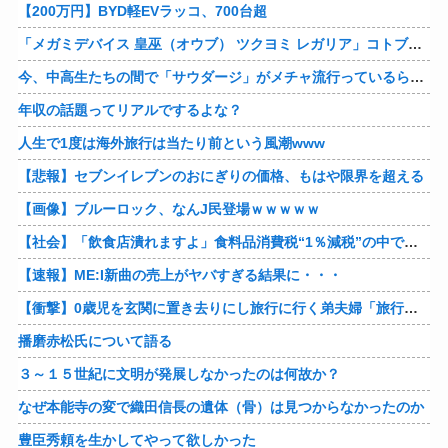
【200万円】BYD軽EVラッコ、700台超
「メガミデバイス 皇巫（オウブ） ツクヨミ レガリア」コトブキヤデビュー…
今、中高生たちの間で「サウダージ」がメチャ流行っているらしい
年収の話題ってリアルでするよな？
人生で1度は海外旅行は当たり前という風潮www
【悲報】セブンイレブンのおにぎりの価格、もはや限界を超える
【画像】ブルーロック、なんJ民登場ｗｗｗｗｗ
【社会】「飲食店潰れますよ」食料品消費税“1％減税”の中で上がる懸念 外食は10％で“9％”差に…一方で対象の弁当店でも悲痛な声「値下げできない…」
【速報】ME:I新曲の売上がヤバすぎる結果に・・・
【衝撃】0歳児を玄関に置き去りにし旅行に行く弟夫婦「旅行中、1ヶ月世話しろw」18年後に返せと言われ「お前らの子供、捨てたよ?」「は!?」
播磨赤松氏について語る
３～１５世紀に文明が発展しなかったのは何故か？
なぜ本能寺の変で織田信長の遺体（骨）は見つからなかったのか
豊臣秀頼を生かしてやって欲しかった