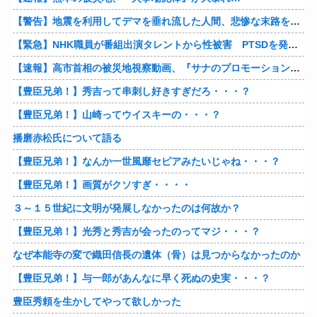
【警告】地震を利用してデマを垂れ流した人間、悲惨な末路を迎える…
【緊急】NHK職員が番組出演タレントから性被害 PTSDを発症し休職へ
【速報】高市首相の被災地視察動画、『サナのプロモーションビデオ』すぎて炎上
【豊臣兄弟！】秀吉って串刺し好きすぎだろ・・・？
【豊臣兄弟！】山崎ってウイスキーの・・・？
播磨赤松氏について語る
【豊臣兄弟！】なんか一世風靡セピアみたいじゃね・・・？
【豊臣兄弟！】画質がクソすぎ・・・・
３～１５世紀に文明が発展しなかったのは何故か？
【豊臣兄弟！】光秀と秀吉が会ったのってマジ・・・？
なぜ本能寺の変で織田信長の遺体（骨）は見つからなかったのか
【豊臣兄弟！】与一郎があんなに早く死ぬの史実・・・？
豊臣秀頼を生かしてやって欲しかった