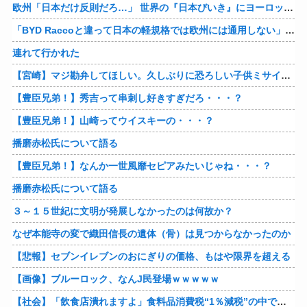
欧州「日本だけ反則だろ…」 世界の『日本びいき』にヨーロッパ全土から不満の声
「BYD Raccoと違って日本の軽規格では欧州には通用しない」と自動車系ライターが示唆、だが速攻で反例を提示されて即落ち二コマ状態に……
連れて行かれた
【宮崎】マジ勘弁してほしい。久しぶりに恐ろしい子供ミサイルを見た。
【豊臣兄弟！】秀吉って串刺し好きすぎだろ・・・？
【豊臣兄弟！】山崎ってウイスキーの・・・？
播磨赤松氏について語る
【豊臣兄弟！】なんか一世風靡セピアみたいじゃね・・・？
播磨赤松氏について語る
３～１５世紀に文明が発展しなかったのは何故か？
なぜ本能寺の変で織田信長の遺体（骨）は見つからなかったのか
【悲報】セブンイレブンのおにぎりの価格、もはや限界を超える
【画像】ブルーロック、なんJ民登場ｗｗｗｗｗ
【社会】「飲食店潰れますよ」食料品消費税“1％減税”の中で上がる懸念 外食は10％で“9％”差に…一方で対象の弁当店でも悲痛な声「値下げできない…」