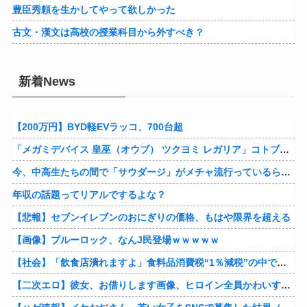
豊臣秀頼を生かしてやって欲しかった
古文・漢文は高校の授業科目から外すべき？
新着News
【200万円】BYD軽EVラッコ、700台超
「メガミデバイス 皇巫（オウブ） ツクヨミ レガリア」コトブキヤデビュー…
今、中高生たちの間で「サウダージ」がメチャ流行っているらしい
年収の話題ってリアルでするよな？
【悲報】セブンイレブンのおにぎりの価格、もはや限界を超える
【画像】ブルーロック、なんJ民登場ｗｗｗｗｗ
【社会】「飲食店潰れますよ」食料品消費税“1％減税”の中で上がる懸念 外食は10％で“9％”差に…一方で対象の弁当店でも悲痛な声「値下げできない…」
【二次エロ】彼女、お借りします画像、ヒロイン全員かわいすぎる件ｗ