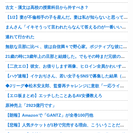
古文・漢文は高校の授業科目から外すべき？
【1/2】妻が不倫相手の子を産んだ。妻は私が知らないと思っている。遠方のため会うのは年に数回程度だが、今も不倫相手とは切れていない。そしてまもなく妻は不倫相手に会いに行く…
まんさん「イキそうって言われたらなんて答えるのが一番いい？」
連れて行かれた
無欲な旦那に比べ 、彼は自信満々で野心家。ポジティブな彼に惹かれバイト後や休みの日に会うようになり、男女の関係になるまで時間はいらなかった… だが彼はただのバカだったｗ
21歳の時に3歳年上の旦那と結婚した。でもその時まだ元彼のこと忘れられなくて、元彼の再アタックに負けて浮気しちゃって… でも結局ばれて旦那の辛そうな姿見て初めて後悔した…
【二次エロ】彼女、お借りします画像、ヒロイン全員かわいすぎる件ｗ
【ハゲ速報】イケおぢさん、若い女子をSNSで募集した結果（画像あり）
◆Jリーグ◆松木安太郎、監督再チャレンジに意欲「一応ライセンスも持っているので」 ヴェルディ川崎の監督時代には2連覇を達成
【エロ板まとめ】エッチしたことあるAV女優教えろ
原神売上「2923億円です」
【朗報】Amazonで「GANTZ」が全巻100円他
【悲報】人気チケットが1秒で完売する理由、こういうことだったｗｗｗｗ他