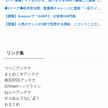
【ハゲ速報】イケおぢさん、若い女子をSNSで募集した結果（画像あり）
◆Jリーグ◆松木安太郎、監督再チャレンジに意欲「一応ライセンスも持っているので」 ヴェルディ川崎の監督時代には2連覇を達成
【朗報】Amazonで「GANTZ」が全巻100円他
【悲報】人気チケットが1秒で完売する理由、こういうことだったｗｗｗｗ他
リンク集
つべこアンテナ
まとめくすアンテナ
相互RSSアンテナ
2chnaviヘッドライン
ねらーアンテナ
ギコあんてな(,,ﾟДﾟ)
おまとめ