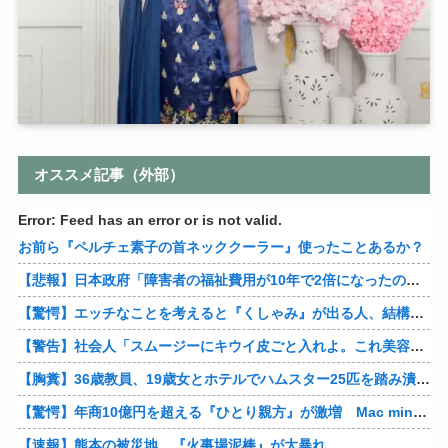
オススメ記事（外部）
Error: Feed has an error or is not valid.
お前ら『ペルチェ素子の首ネッククーラー』使ったことあるか？
【悲報】日本政府「障害者の福祉費用が10年で2倍になったので抑制します」
【驚愕】エッチなことを考えると『くしゃみ』が出る人、結構いると判明
【警告】社会人「スムージーにキウイ皮ごと入れよ。これ美容にいいんだよね〜」→ 結果…
【胸糞】36歳教員、19歳女とホテルでハムスター25匹を踏み潰すなどして逮捕
【驚愕】年商10億円を超える『ひとり親方』が激増 Mac miniを大量購入しAIを従業員に
【速報】熊本の被災地、『火事場泥棒』が大暴れ…