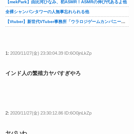
【mekPark】由比河ひなみ、初ASMR！ASMRの伸び代あるよ他
全裸シャンパンタワーの人無事忘れられる他
【Vtuber】新世代VTuber事務所「ウラロジゲームカンパニー」より、ゲームの世界から“逆異世界転生”した5名が8月19日にデビュー！他
1:
2020/11/27(金) 23:30:04.39 ID:6O0jnLkZp
インド人の繁殖力ヤバすぎやろ
2:
2020/11/27(金) 23:30:12.86 ID:6O0jnLkZp
ヤバいわ