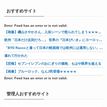
おすすめサイト
Error: Feed has an error or is not valid.
【画像】磯山さやかさん、入浴シーンで怒られてしまうｗｗｗｗｗｗ
欧州「日本だけ反則だろ…」 世界の『日本びいき』にヨーロッパ全土から不満の声
「BYD Raccoと違って日本の軽規格では欧州には通用しない」と自動車系ライターが示唆、だが速攻で反例を提示されて即落ち二コマ状態に……
連れて行かれた
【悲報】セブンイレブンのおにぎりの価格、もはや限界を超える
【画像】ブルーロック、なんJ民登場ｗｗｗｗｗ
Error: Feed has an error or is not valid.
管理人おすすめサイト