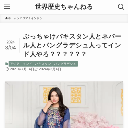
世界歴史ちゃんねる
ホーム
アジア
インド
ぶっちゃけパキスタン人とネパー
2024
ル人とバングラデシュ人ってイン
3/04
ド人やろ？？？？？？
アジア
インド
パキスタン
バングラデシュ
2021年7月14日
2024年3月4日