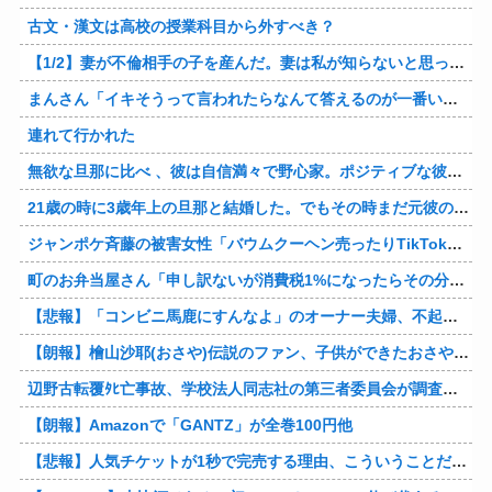
古文・漢文は高校の授業科目から外すべき？
【1/2】妻が不倫相手の子を産んだ。妻は私が知らないと思っている。遠方のため会うのは年に数回程度だが、今も不倫相手とは切れていない。そしてまもなく妻は不倫相手に会いに行く…
まんさん「イキそうって言われたらなんて答えるのが一番いい？」
連れて行かれた
無欲な旦那に比べ 、彼は自信満々で野心家。ポジティブな彼に惹かれバイト後や休みの日に会うようになり、男女の関係になるまで時間はいらなかった… だが彼はただのバカだったｗ
21歳の時に3歳年上の旦那と結婚した。でもその時まだ元彼のこと忘れられなくて、元彼の再アタックに負けて浮気しちゃって… でも結局ばれて旦那の辛そうな姿見て初めて後悔した…
ジャンポケ斉藤の被害女性「バウムクーヘン売ったりTikTokライブしててムカついたから示談しなかった」
町のお弁当屋さん「申し訳ないが消費税1%になったらその分商品代を値上げするわ」 「うちも！」
【悲報】「コンビニ馬鹿にすんなよ」のオーナー夫婦、不起訴ｗｗｗｗｗｗｗｗ
【朗報】檜山沙耶(おさや)伝説のファン、子供ができたおさやへの正直な気持ちを語るｗ
辺野古転覆ﾀﾋ亡事故、学校法人同志社の第三者委員会が調査報告書を公表 … 安全配慮義務違反や安全管理に関する検証を妨げた組織風土の存在を指摘
【朗報】Amazonで「GANTZ」が全巻100円他
【悲報】人気チケットが1秒で完売する理由、こういうことだったｗｗｗｗ他