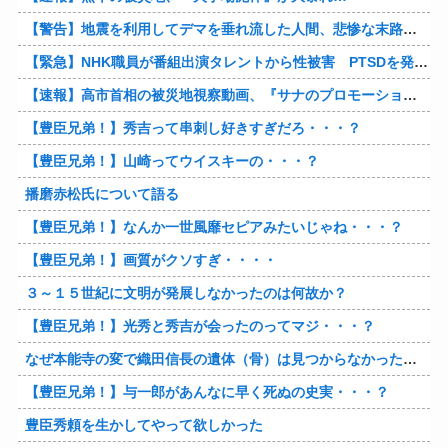
【警告】地震を利用してデマを垂れ流した人間、悲惨な末路を迎える…
【緊急】NHK職員が番組出演タレントから性被害 PTSDを発症し休職へ
【速報】高市首相の被災地視察動画、『サナのプロモーションビデオ』すぎて炎上
【豊臣兄弟！】秀吉って串刺し好きすぎだろ・・・？
【豊臣兄弟！】山崎ってウイスキーの・・・？
播磨赤松氏について語る
【豊臣兄弟！】なんか一世風靡セピアみたいじゃね・・・？
【豊臣兄弟！】画質がクソすぎ・・・・
３～１５世紀に文明が発展しなかったのは何故か？
【豊臣兄弟！】光秀と秀吉が会ったのってマジ・・・？
なぜ本能寺の変で織田信長の遺体（骨）は見つからなかったのか
【豊臣兄弟！】与一郎があんなに早く死ぬの史実・・・？
豊臣秀頼を生かしてやって欲しかった