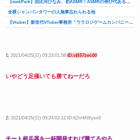
【mekPark】由比河ひなみ、初ASMR！ASMRの伸び代あるよ他
全裸シャンパンタワーの人無事忘れられる他
【Vtuber】新世代VTuber事務所「ウラロジゲームカンパニー」より、ゲームの世界から“逆異世界転生”した5名が8月19日にデビュー！他
1:
2021/04/25(日) 09:23:01.58
ID:vB57zec00
いやどう足掻いても勝てねーだろ
2:
2021/04/25(日) 09:24:02.12 ID:6ZmMWysx0
チート超兵器を一杯開発すれば勝てるやろ