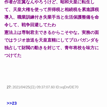
作者が左翼なんやろうけど、昭和天皇に転生し
て、天皇大権を使って所得税と相続税を累進課税
導入、職業訓練付き失業手当と生活保護整備を命
令して、戦争回避してたわ
憲法上は専制君主できるからこそやな。実務の面
ではラジオ放送を天皇直轄にしてプロパガンダを
独占して財閥の動きを封じて、青年将校を味方に
つけてた
27:
2021/04/25(日) 09:37:07.60 ID:xqDn/DE70
>>23