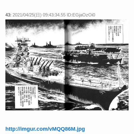
43:
2021/04/25(日) 09:43:34.55 ID:EGjaOzOi0
http://imgur.com/vMQQ86M.jpg