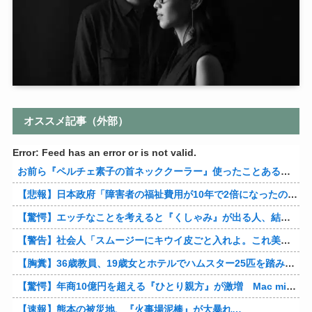
オススメ記事（外部）
Error: Feed has an error or is not valid.
お前ら『ペルチェ素子の首ネッククーラー』使ったことあるか？
【悲報】日本政府「障害者の福祉費用が10年で2倍になったので抑制します」
【驚愕】エッチなことを考えると『くしゃみ』が出る人、結構いると判明
【警告】社会人「スムージーにキウイ皮ごと入れよ。これ美容にいいんだよね〜」→ 結果…
【胸糞】36歳教員、19歳女とホテルでハムスター25匹を踏み潰すなどして逮捕
【驚愕】年商10億円を超える『ひとり親方』が激増 Mac miniを大量購入しAIを従業員に
【速報】熊本の被災地、『火事場泥棒』が大暴れ…