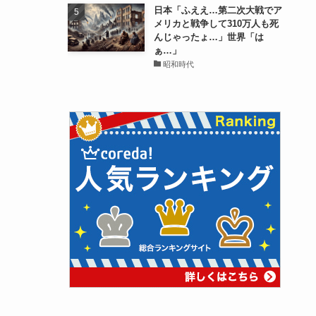
日本「ふええ…第二次大戦でア
メリカと戦争して310万人も死
んじゃったょ…」世界「は
ぁ…」
昭和時代