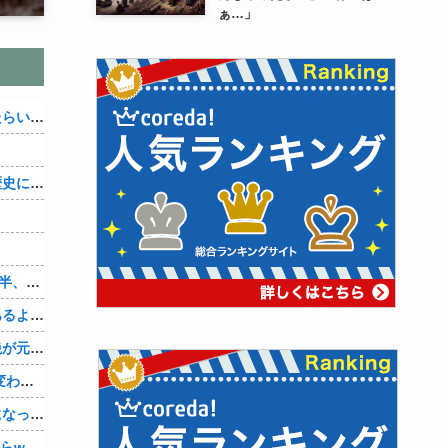
ぁ…」
アメリカが朝鮮戦争で勝つにはどうしたらいいのか？
織田信雄って、「織田信雄はバカ」と歴史に書かれているが今まで家が残っているんでバカではないよな？
まだ3ヶ月経ってないけど、私が20代後半、彼がぎりで40代前半でＷ不倫中。計画している彼との二泊三日の旅行、早く行けるといいな♪
室内猫ってよくこんな感じで寝てる事あるよね。【再】
離婚後、育児放棄と既婚者との妊娠中絶が元旦那にバレて、養育費の支払いが止まった… 私が正社員で働くまで止めると言われてるけど、女として生きたいの。
酔って自爆してバレた… 子供の態度が変わって旦那の口から離婚って言葉が出て、急速に現実に引き戻されたっていうか、あー私本当にしちゃいけないことしてたんだなと思い知った。
震災の時に社内の人に優しくされて気になって、６年付き合った彼に別れを告げました。その時新たな好きな人に夢中で元彼はどうでもよく思えました。今ははっきり言って後悔してます…
高齢処女の彼女(27)の初めてを頂いたからwww