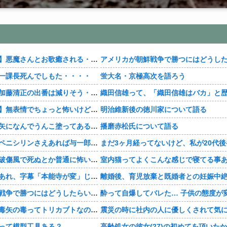
【おすすめ漫画】悪魔さんとお歌癒される・・・・
一課長死んでしもた・・・・
蛍大名・京極高次を語ろう
【豊臣兄弟！】加藤清正の出番は減りそう・・・・
【おすすめ漫画】無表情でちょっと怖いけどかわいい・・・・
明治維新後の徳川家について語る
【豊臣兄弟！】矢になんでうんこ塗ってあるんだよ・・・・
播磨赤松氏について語る
【豊臣兄弟！】ペニシリンさえあれば与一郎助かったのか・・・？
【豊臣兄弟！】破傷風で死ぬとか普通に怖い・・・・
【豊臣兄弟！】あれ、字幕「本能寺が変」じゃなかった・・・？
アメリカが朝鮮戦争で勝つにはどうしたらいいのか？
【豊臣兄弟！】毒矢の毒ってトリカブトなのかな・・・？
って模型工具ある？