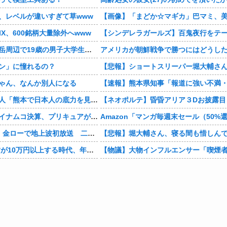
、レベルが違いすぎて草www
IX、600銘柄大量除外へwww
北アルプス槍ヶ岳周辺で19歳の男子大学生が遭難 単独で1泊2日の予定で入山も連絡取れず 警察が9日以降捜索予定
ン」に憧れるの？
ゃん、なんか別人になる
【仰天】ドイツ人「熊本で日本人の底力を見た…!」熊本で生まれて初めて震度7の大地震を経験したドイツ人。直後、日本人たちの行動に衝撃を受けてしまう…
【悲報】バンダイナムコ決算、プリキュアが前年比大幅減少
映画『8番出口』金ローで地上波初放送 二宮和也「まさかテレビにまで迷い込んでしまうとは」
1Kアパート家賃が10万円以上する時代、年金14万円前後だと賃貸の人は無理じゃね？