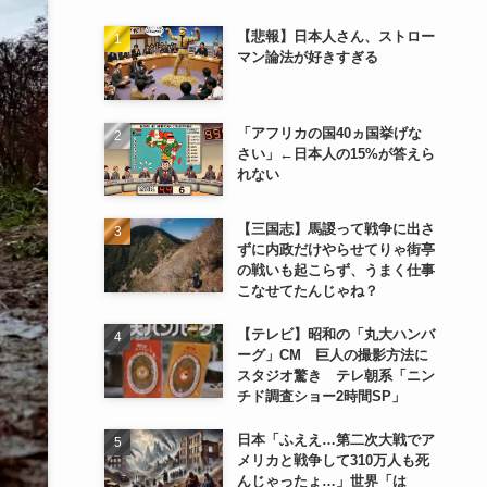
【悲報】日本人さん、ストロー
マン論法が好きすぎる
「アフリカの国40ヵ国挙げな
さい」←日本人の15%が答えら
れない
【三国志】馬謖って戦争に出さ
ずに内政だけやらせてりゃ街亭
の戦いも起こらず、うまく仕事
こなせてたんじゃね？
【テレビ】昭和の「丸大ハンバ
ーグ」CM 巨人の撮影方法に
スタジオ驚き テレ朝系「ニン
チド調査ショー2時間SP」
日本「ふええ…第二次大戦でア
メリカと戦争して310万人も死
んじゃったょ…」世界「は