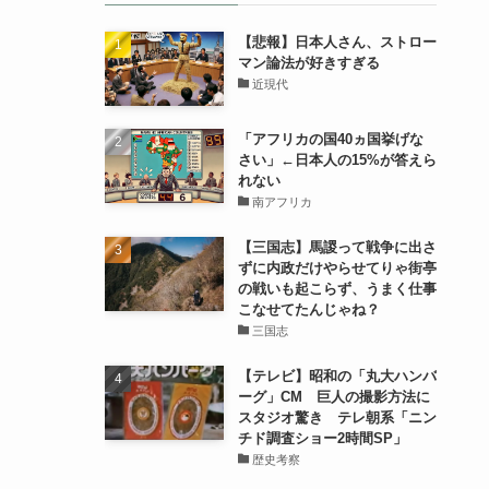
【悲報】日本人さん、ストロー
マン論法が好きすぎる
近現代
「アフリカの国40ヵ国挙げな
さい」←日本人の15%が答えら
れない
南アフリカ
【三国志】馬謖って戦争に出さ
ずに内政だけやらせてりゃ街亭
の戦いも起こらず、うまく仕事
こなせてたんじゃね？
三国志
【テレビ】昭和の「丸大ハンバ
ーグ」CM 巨人の撮影方法に
スタジオ驚き テレ朝系「ニン
チド調査ショー2時間SP」
歴史考察