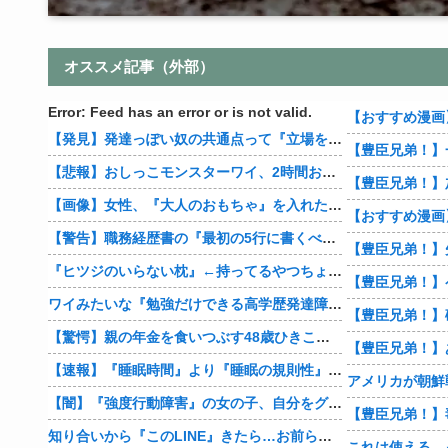
オススメ記事（外部）
Error: Feed has an error or is not valid.
【発見】発達っぽい奴の共通点って『立場を理解できない』だよな
【豊臣兄弟！】
【悲報】おしっこモンスターワイ、2時間おきにトイレへ
【画像】女性、『大人のおもちゃ』を入れたままMRI検査を受けた結果 →
【警告】職務経歴書の『最初の5行に書くべきこと』がこれ
『ヒツジのいらない枕』←持ってるやつちょっとこい
ワイみたいな『勉強だけできる高学歴発達障害者』ってどう生きたらいいんや？
【驚愕】親の年金を食いつぶす48歳ひきこもり…絶望の底から家族を救ったのは『障害基礎年金』だった
【速報】『睡眠時間』より『睡眠の規則性』のほうが大事だと判明
【闇】『強度行動障害』の女の子、自分をグーパンしまくる
知り合いから『このLINE』きたら…お前らどうする？
これは使える…