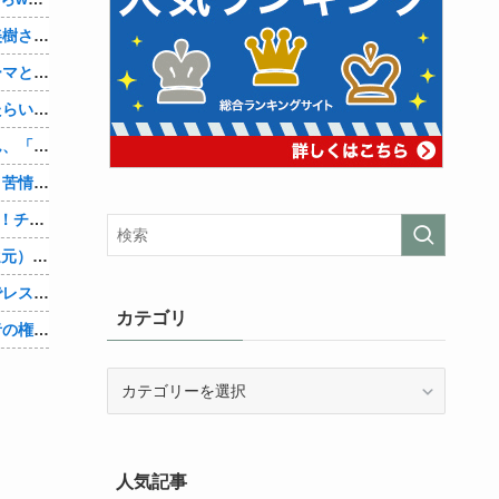
【画像】「まどか☆マギカ」巴マミ、美樹さやか、佐倉杏子エロすぎ放課後えんこーハメ撮りどぴゅどぴゅエチエチが最高すぎる❣
【シンデレラガールズ】百鬼夜行をテーマとしたPOP UP SHOPが東京・大阪にて開催
アメリカが朝鮮戦争で勝つにはどうしたらいいのか？
【悲報】ショートスリーパー堀大輔さん、「寝た方がいい」などと誹謗中傷され配信中に泣き出してしまう
【速報】熊本県知事「報道に強い不満・苦情が寄せられている」→TBSの報道特集がまさにそれな件他
【ネオポルテ】昏昏アリア３Dお披露目！チキンテカテカ他
Amazon「マンガ毎週末セール（50%還元）」アツいスポーツマンガ祭り最終日到来！！！他
【悲報】堀大輔さん、寝る間も惜しんでレスバ祭りｗｗｗｗｗｗｗｗｗｗｗｗｗｗｗｗｗｗｗｗｗｗｗｗ他
カテゴリ
【物議】大物インフルエンサー「喫煙者の権利がマジで侵害されてる。いくら税金払ってるんだ」他
カ
テ
ゴ
リ
人気記事