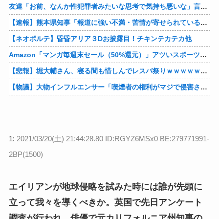
友達「お前、なんか性犯罪者みたいな思考で気持ち悪いな」言われたわ
【速報】熊本県知事「報道に強い不満・苦情が寄せられている」→TBSの報道特集がまさにそれな件他
【ネオポルテ】昏昏アリア３Dお披露目！チキンテカテカ他
Amazon「マンガ毎週末セール（50%還元）」アツいスポーツマンガ祭り最終日到来！！！他
【悲報】堀大輔さん、寝る間も惜しんでレスバ祭りｗｗｗｗｗｗｗｗｗｗｗｗｗｗｗｗｗｗｗｗｗｗｗｗ他
【物議】大物インフルエンサー「喫煙者の権利がマジで侵害されてる。いくら税金払ってるんだ」他
1:
2021/03/20(土) 21:44:28.80 ID:RGYZ6MSx0 BE:279771991-
2BP(1500)
エイリアンが地球侵略を試みた時には誰が先頭に
立って我々を導くべきか。英国で先日アンケート
調査が行われ、俳優で元カリフォルニア州知事の