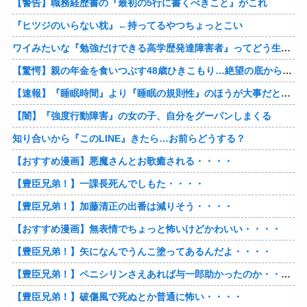
【警告】職務経歴書の『最初の5行に書くべきこと』がこれ
『ヒツジのいらない枕』←持ってるやつちょっとこい
ワイみたいな『勉強だけできる高学歴発達障害者』ってどう生きたらいいんや？
【驚愕】親の年金を食いつぶす48歳ひきこもり…絶望の底から家族を救ったのは『障害基礎年金』だった
【速報】『睡眠時間』より『睡眠の規則性』のほうが大事だと判明
【闇】『強度行動障害』の女の子、自分をグーパンしまくる
知り合いから『このLINE』きたら…お前らどうする？
【おすすめ漫画】悪魔さんとお歌癒される・・・・
【豊臣兄弟！】一課長死んでしもた・・・・
【豊臣兄弟！】加藤清正の出番は減りそう・・・・
【おすすめ漫画】無表情でちょっと怖いけどかわいい・・・・
【豊臣兄弟！】矢になんでうんこ塗ってあるんだよ・・・・
【豊臣兄弟！】ペニシリンさえあれば与一郎助かったのか・・・？
【豊臣兄弟！】破傷風で死ぬとか普通に怖い・・・・