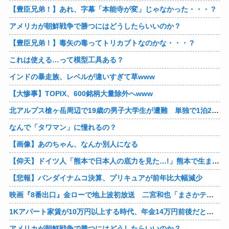
【豊臣兄弟！】あれ、字幕「本能寺が変」じゃなかった・・・？
アメリカが朝鮮戦争で勝つにはどうしたらいいのか？
【豊臣兄弟！】毒矢の毒ってトリカブトなのかな・・・？
これは使える…って模型工具ある？
インドの暴走族、レベルが違いすぎて草www
【大惨事】TOPIX、600銘柄大量除外へwww
北アルプス槍ヶ岳周辺で19歳の男子大学生が遭難 単独で1泊2日の予定で入山も連絡取れず 警察が9日以降捜索予定
なんで「タワマン」に憧れるの？
【画像】あのちゃん、なんか別人になる
【仰天】ドイツ人「熊本で日本人の底力を見た…!」熊本で生まれて初めて震度7の大地震を経験したドイツ人。直後、日本人たちの行動に衝撃を受けてしまう…
【悲報】バンダイナムコ決算、プリキュアが前年比大幅減少
映画『8番出口』金ローで地上波初放送 二宮和也「まさかテレビにまで迷い込んでしまうとは」
1Kアパート家賃が10万円以上する時代、年金14万円前後だと賃貸の人は無理じゃね？
アメリカが朝鮮戦争で勝つにはどうしたらいいのか？