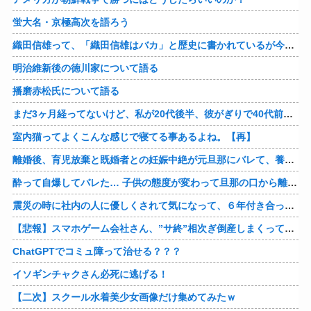
蛍大名・京極高次を語ろう
織田信雄って、「織田信雄はバカ」と歴史に書かれているが今まで家が残っているんでバカではないよな？
明治維新後の徳川家について語る
播磨赤松氏について語る
まだ3ヶ月経ってないけど、私が20代後半、彼がぎりで40代前半でＷ不倫中。計画している彼との二泊三日の旅行、早く行けるといいな♪
室内猫ってよくこんな感じで寝てる事あるよね。【再】
離婚後、育児放棄と既婚者との妊娠中絶が元旦那にバレて、養育費の支払いが止まった… 私が正社員で働くまで止めると言われてるけど、女として生きたいの。
酔って自爆してバレた… 子供の態度が変わって旦那の口から離婚って言葉が出て、急速に現実に引き戻されたっていうか、あー私本当にしちゃいけないことしてたんだなと思い知った。
震災の時に社内の人に優しくされて気になって、６年付き合った彼に別れを告げました。その時新たな好きな人に夢中で元彼はどうでもよく思えました。今ははっきり言って後悔してます…
【悲報】スマホゲーム会社さん、”サ終”相次ぎ倒産しまくってる模様
ChatGPTでコミュ障って治せる？？？
イソギンチャクさん必死に逃げる！
【二次】スクール水着美少女画像だけ集めてみたｗ