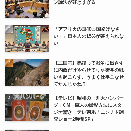
ン論法が好きすぎる
「アフリカの国40ヵ国挙げなさ
い」←日本人の15%が答えられな
い
【三国志】馬謖って戦争に出さず
に内政だけやらせてりゃ街亭の戦
いも起こらず、うまく仕事こなせ
てたんじゃね？
【テレビ】昭和の「丸大ハンバー
グ」CM 巨人の撮影方法にスタ
ジオ驚き テレ朝系「ニンチド調
査ショー2時間SP」