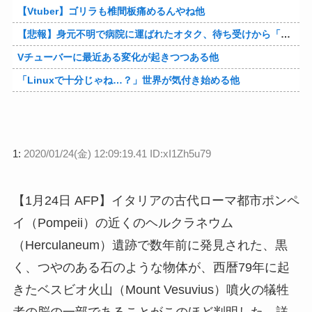
【Vtuber】ゴリラも椎間板痛めるんやね他
【悲報】身元不明で病院に運ばれたオタク、待ち受けから「ラブライブ」と呼ばれるｗｗｗｗ他
Vチューバーに最近ある変化が起きつつある他
「Linuxで十分じゃね…？」世界が気付き始める他
1:
2020/01/24(金) 12:09:19.41 ID:xI1Zh5u79
【1月24日 AFP】イタリアの古代ローマ都市ポンペ
イ（Pompeii）の近くのヘルクラネウム
（Herculaneum）遺跡で数年前に発見された、黒
く、つやのある石のような物体が、西暦79年に起
きたベスビオ火山（Mount Vesuvius）噴火の犠牲
者の脳の一部であることがこのほど判明した。詳