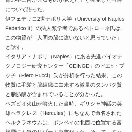
について語った。
伊フェデリコ2世ナポリ大学（University of Naples
Federico II）の法人類学者であるペトローネ氏は、
この物質が「人間の脳に違いないと思っていた」
と話す。
イタリア・ナポリ（Naples）にある先進バイオテ
クノロジー研究センター「CEINGE」のピエ○・プ
ッチ（Piero Pucci）氏が分析を行った結果、この
物質に毛髪と脳組織に由来する微量のタンパク質
と脂肪酸が含まれていることが分かった。
ベズビオ火山が噴火した当時、ギリシャ神話の英
雄ヘラクレス（Hercules）にちなんで命名された
ヘルクラネウムは、ポンペイの北西に位置する富
裕層に人気のリゾート都市だった。そして、すべ