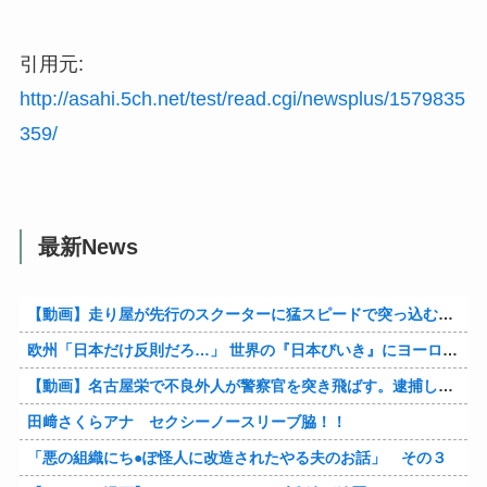
引用元:
http://asahi.5ch.net/test/read.cgi/newsplus/1579835
359/
最新News
【動画】走り屋が先行のスクーターに猛スピードで突っ込む事故。
欧州「日本だけ反則だろ…」 世界の『日本びいき』にヨーロッパ全土から不満の声
【動画】名古屋栄で不良外人が警察官を突き飛ばす。逮捕しろやｗｗｗ
田﨑さくらアナ セクシーノースリーブ脇！！
「悪の組織にち●ぽ怪人に改造されたやる夫のお話」 その３