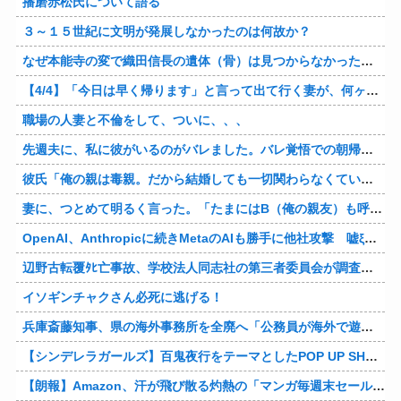
播磨赤松氏について語る
３～１５世紀に文明が発展しなかったのは何故か？
なぜ本能寺の変で織田信長の遺体（骨）は見つからなかったのか
【4/4】「今日は早く帰ります」と言って出て行く妻が、何ヶ月ぶりだろう、見送る私に振り返って手を振っている。罪のなせる気持ちの表れなのか。今日の午後調査員から連絡が入る…
職場の人妻と不倫をして、ついに、、、
先週夫に、私に彼がいるのがバレました。バレ覚悟での朝帰りでしたが・・・ 私は意志を持って彼に抱かれました。その時にはもう結婚生活を終わりにする覚悟が出来ていました。
彼氏「俺の親は毒親。だから結婚しても一切関わらなくていい」私「うん」彼氏「そのかわり俺もお前の親と一切関わらない。結婚の挨拶にも行かない」私「えっ」
妻に、つとめて明るく言った。「たまにはB（俺の親友）も呼んで家で鍋でもしようか。」妻は箸を持つ手をブルブル震わせながら「何でBさんなの？」と。お前の浮気相手だからだよ！！
OpenAI、Anthropicに続きMetaのAIも勝手に他社攻撃 嘘ξけど何これ流行ってんの？
辺野古転覆ﾀﾋ亡事故、学校法人同志社の第三者委員会が調査報告書を公表 … 安全配慮義務違反や安全管理に関する検証を妨げた組織風土の存在を指摘
イソギンチャクさん必死に逃げる！
兵庫斎藤知事、県の海外事務所を全廃へ「公務員が海外で遊ぶためにあるだけ」
【シンデレラガールズ】百鬼夜行をテーマとしたPOP UP SHOPが東京・大阪にて開催
【朗報】Amazon、汗が飛び散る灼熱の「マンガ毎週末セール（50%還元）」を開催！他