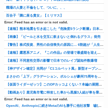
職場の人妻と不倫をして、ついに、、、
百合子「隣に座る貴女」【ミリマス】
Error: Feed has an error or is not valid.
【速報】熊本地震を引き起こした『危険度Sランク断層』日本のド真ん中に10カ所もあると判明
【画像】「ビールと水を交互に飲まないと倒れるグラス」発売
【警告】株式投資、男性の自信喪失の原因に… 6割超が「人生の敗者」自認
【速報】露悪系アニメ、『この作品』の登場で最盛期を迎えてしまう…
【速報】不同意性交罪の影響で日本でのレイプ認知件数爆増
【神デザイン確定】光岡が「C1コルベット風」新型オープンカーの最新ティーザー画像を公開、マツダ・ロードスターの信頼性にレトロな外観がドッキング
まさかの「上下」グラデーション。ポルシェが豪州75周年を祝う特別モデル「911 Turbo S Land Down Under」を発表、1951年の「見果てぬ夢」が内外装に再現
【仮面ライダーゼッツ】このOPカッコよくない？本編の展開ちゃんと反映してて完成度高いし
【動画あり】鹿児島市電に特攻した車から黒服3人組が車を乗り捨てて逃走
Error: Feed has an error or is not valid.
OpenAI、Anthropicに続きMetaのAIも勝手に他社攻撃 嘘ξけど何これ流行ってんの？