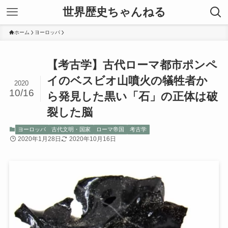
世界歴史ちゃんねる
ホーム
ヨーロッパ
【考古学】古代ローマ都市ポンペ
イのベスビオ山噴火の犠牲者か
2020
10/16
ら発見した黒い「石」の正体は破
裂した脳
ヨーロッパ
古代文明・国家
ローマ帝国
考古学
2020年1月28日
2020年10月16日