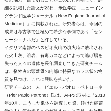
細を記載した論文が23日、米医学誌「ニューイン
グランド医学ジャーナル（New England Journal of
Medicine）」に掲載された。研究者らは、今回の
成果は考古学では極めて希少な事例であり「セン
セーショナルだ」と評している。
イタリア南部のベスビオ火山の噴火時に放出され
た火山灰、溶岩、有毒ガスなどによって逃げ場を
失った人々の遺体を長年調査してきた研究チーム
は、犠牲者の頭蓋骨の内部に特異なガラス状の物
質を見つけ、これに興味を抱いた。
研究チームの一人、ピエル・パオロ・ペトローネ
（Pier Paolo Petrone）氏は、AFPの取材に「2018
年10月、こうした遺体を調査した際、砕けた頭蓋
骨の中に何か光るものが見えた」と発見した当時