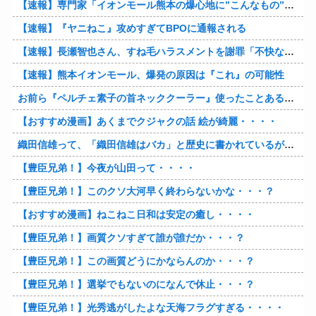
【速報】専門家「イオンモール熊本の爆心地に”こんなもの”があったんだけど…」
【速報】『ヤニねこ』攻めすぎてBPOに通報される
【速報】長瀬智也さん、すね毛ハラスメントを謝罪「不快な思いをさせて申し訳ありませんでした」
【速報】熊本イオンモール、爆発の原因は『これ』の可能性
お前ら『ペルチェ素子の首ネッククーラー』使ったことあるか？
【おすすめ漫画】あくまでクジャクの話 絵が綺麗・・・・
織田信雄って、「織田信雄はバカ」と歴史に書かれているが今まで家が残っているんでバカではないよな？
【豊臣兄弟！】今夜が山田って・・・・
【豊臣兄弟！】このクソ大河早く終わらないかな・・・？
【おすすめ漫画】ねこねこ日和は安定の癒し・・・・
【豊臣兄弟！】画質クソすぎて誰が誰だか・・・？
【豊臣兄弟！】この画質どうにかならんのか・・・？
【豊臣兄弟！】選挙でもないのになんで休止・・・？
【豊臣兄弟！】光秀逃がしたよな天海フラグすぎる・・・・