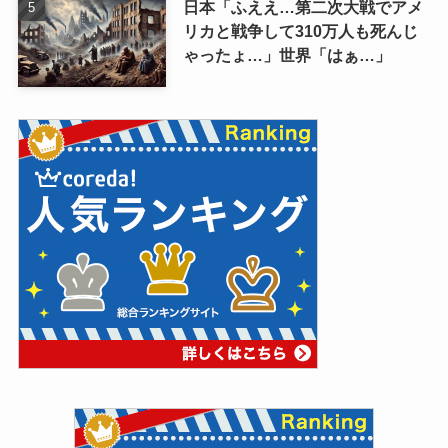
日本「ふええ…第二次大戦でアメ
リカと戦争して310万人も死んじ
ゃったょ…」世界「はぁ…」