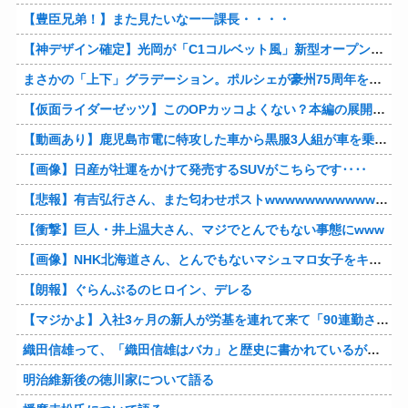
【豊臣兄弟！】また見たいなー一課長・・・・
【神デザイン確定】光岡が「C1コルベット風」新型オープンカーの最新ティーザー画像を公開、マツダ・ロードスターの信頼性にレトロな外観がドッキング
まさかの「上下」グラデーション。ポルシェが豪州75周年を祝う特別モデル「911 Turbo S Land Down Under」を発表、1951年の「見果てぬ夢」が内外装に再現
【仮面ライダーゼッツ】このOPカッコよくない？本編の展開ちゃんと反映してて完成度高いし
【動画あり】鹿児島市電に特攻した車から黒服3人組が車を乗り捨てて逃走
【画像】日産が社運をかけて発売するSUVがこちらです‥‥
【悲報】有吉弘行さん、また匂わせポストwwwwwwwwwwwwwwww
【衝撃】巨人・井上温大さん、マジでとんでもない事態にwww
【画像】NHK北海道さん、とんでもないマシュマロ女子をキャスターに起用してしまうwwwwwwww
【朗報】ぐらんぶるのヒロイン、デレる
【マジかよ】入社3ヶ月の新人が労基を連れて来て「90連勤させられました」「労働基準法違反です」→俺「彼は30連休中ですが?」
織田信雄って、「織田信雄はバカ」と歴史に書かれているが今まで家が残っているんでバカではないよな？
明治維新後の徳川家について語る