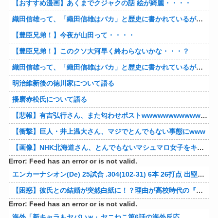
【おすすめ漫画】あくまでクジャクの話 絵が綺麗・・・・
織田信雄って、「織田信雄はバカ」と歴史に書かれているが今まで家が残っているんでバカではないよな？
【豊臣兄弟！】今夜が山田って・・・・
【豊臣兄弟！】このクソ大河早く終わらないかな・・・？
織田信雄って、「織田信雄はバカ」と歴史に書かれているが今まで家が残っているんでバカではないよな？
明治維新後の徳川家について語る
播磨赤松氏について語る
【悲報】有吉弘行さん、また匂わせポストwwwwwwwwwwwwwwww
【衝撃】巨人・井上温大さん、マジでとんでもない事態にwww
【画像】NHK北海道さん、とんでもないマシュマロ女子をキャスターに起用してしまうwwwwwwww
Error: Feed has an error or is not valid.
エンカーナシオン(De) 25試合 .304(102-31) 6本 26打点 出塁率.311 OPS.831 wRC+137 WAR+0.7
【困惑】彼氏との結婚が突然白紙に！？理由が高校時代の『アレ』だったｗｗｗｗ 他
Error: Feed has an error or is not valid.
海外「新キャラもヤバいｗ」ヤニねこ第6話の海外反応