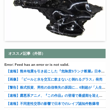
オススメ記事（外部）
Error: Feed has an error or is not valid.
【速報】熊本地震を引き起こした『危険度Sランク断層』日本のド真ん中に10カ所もあると判明
【画像】「ビールと水を交互に飲まないと倒れるグラス」発売
【警告】株式投資、男性の自信喪失の原因に… 6割超が「人生の敗者」自認
【速報】露悪系アニメ、『この作品』の登場で最盛期を迎えてしまう…
【速報】不同意性交罪の影響で日本でのレイプ認知件数爆増