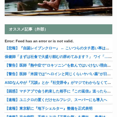
オススメ記事（外部）
Error: Feed has an error or is not valid.
【悲報】『自認レイブンクロー』 ← こいつらのタチ悪い率は異常
保健師「まずは社食で大盛り頼むの辞めてみます？」 ワイ「…食っちゃいけないものを売ってるのか？」
【警告】医師『熱中症で”ロキソニン”を飲んではいけない理由がこれ』
【警告】医師「米国では”ヘロインと同じくらいヤバい薬”が日本では平気で処方されてる」
ASDなんやが『冗談』とか『社交辞令』がマジでわからなくて怖い
【困惑】マチアプで会う約束した相手に『この返信』送ったらブロックされたんやが…
【速報】ユニクロの置くだけセルフレジ、スーパーにも導入へ
【速報】東京駅に『地下シェルター』整備を正式表明