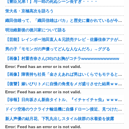
【豊臣兄弟！】与一郎の死ぬシーン長すぎ・・・・
蛍大名・京極高次を語ろう
織田信雄って、「織田信雄はバカ」と歴史に書かれているが今まで家が残っているんでバカではないよな？
明治維新後の徳川家について語る
【芸能】レインボー池田直人＆元読売テレビ・佐藤佳奈アナが結婚
男の子「モモンガの声優ってどんな人なんだろ」→ググる
【画像】村重杏奈さん(30)のお胸がコチラwwwwwwwwwwww
Error: Feed has an error or is not valid.
【画像】障害持ち社長「金さえあれば男はいくらでもモテるという事を証明してる」
【復讐】嫁いびりトメに自慢の角煮をメガ盛りさせた結果ｗｗｗｗ 他
Error: Feed has an error or is not valid.
【珍報】日向坂さん新曲タイトル、『イチャイチャ虫』ｗｗｗ★2
ドイツ空港のウクライナ輸送機に自爆ドローン接近、見つけた空港職員が蹴り落とす…高性能プラスチック爆弾搭載！
新人声優の結月花、下乳丸出しスタイル抜群の水着姿を披露
Error: Feed has an error or is not valid.