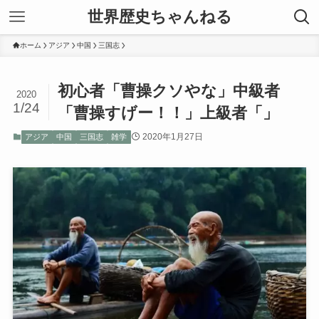
世界歴史ちゃんねる
ホーム
アジア
中国
三国志
初心者「曹操クソやな」中級者
2020
1/24
「曹操すげー！！」上級者「」
2020年1月27日
アジア
中国
三国志
雑学