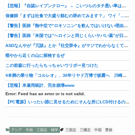
【悲報】『自認レイブンクロー』 ← こいつらのタチ悪い率は異常
保健師「まずは社食で大盛り頼むの辞めてみます？」 ワイ「…食っちゃいけないものを売ってるのか？」
【警告】医師『熱中症で”ロキソニン”を飲んではいけない理由がこれ』
【警告】医師「米国では”ヘロインと同じくらいヤバい薬”が日本では平気で処方されてる」
ASDなんやが『冗談』とか『社交辞令』がマジでわからなくて怖い
暇やから近くの山に探検するぜ
この前森に行ったらちっちゃいウリボー見つけた
4本脚の乗り物「コルレオ」、30年リヤド万博で披露へ 川崎重工が35年発売目指す
【悲報】米雇用統計、完全崩壊www
Error: Feed has an error or is not valid.
【PC電源】いったい誰に見せるためにそんな所にLCD付けるのかな
アジア
中国
三国志
雑学
三国志
三國志
中国
曹操