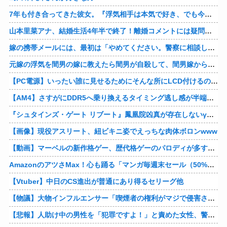
7年も付き合ってきた彼女。『浮気相手は本気で好き、でも今の生活は壊したくない。あなたは家族で、浮気相手は恋人。それじゃ駄目なの？』人の心なんて持ってなかったｗ
山本里菜アナ、結婚生活4年半で終了！離婚コメントには疑問の声
嫁の携帯メールには、最初は「やめてください。警察に相談します」とかだったけど、最近は「昨日もすごかった。間君のが中でビクピｋ（ｒｙ」とｗ しかも羽目鳥も満載だった！
元嫁の浮気を間男の嫁に教えたら間男が自殺して、間男嫁から感謝されつつ元嫁に『いつ死ぬの？』と笑顔で言われた衝撃
【PC電源】いったい誰に見せるためにそんな所にLCD付けるのかな
【AM4】さすがにDDR5へ乗り換えるタイミング逃し感が半端ない
『シュタインズ・ゲート リブート』鳳凰院凶真が存在しないγ（ガンマ）世界線が追加される
【画像】現役アスリート、紐ビキニ姿でえっちな肉体ボロンwww
【動画】マーベルの新作格ゲー、歴代格ゲーのパロディが多すぎて話題にwwwwwww
AmazonのアツさMax！心も踊る「マンガ毎週末セール（50%還元）」2日目襲来！他
【Vtuber】中日のCS進出が普通にあり得るセリーグ他
【物議】大物インフルエンサー「喫煙者の権利がマジで侵害されてる。いくら税金払ってるんだ」他
【悲報】人助け中の男性を「犯罪ですよ！」と責めた女性、警察が来た瞬間逃げる他