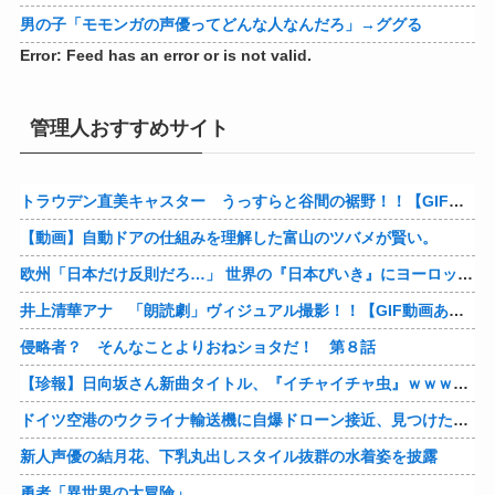
男の子「モモンガの声優ってどんな人なんだろ」→ググる
Error: Feed has an error or is not valid.
管理人おすすめサイト
トラウデン直美キャスター うっすらと谷間の裾野！！【GIF動画あり】
【動画】自動ドアの仕組みを理解した富山のツバメが賢い。
欧州「日本だけ反則だろ…」 世界の『日本びいき』にヨーロッパ全土から不満の声
井上清華アナ 「朗読劇」ヴィジュアル撮影！！【GIF動画あり】
侵略者？ そんなことよりおねショタだ！ 第８話
【珍報】日向坂さん新曲タイトル、『イチャイチャ虫』ｗｗｗ★2
ドイツ空港のウクライナ輸送機に自爆ドローン接近、見つけた空港職員が蹴り落とす…高性能プラスチック爆弾搭載！
新人声優の結月花、下乳丸出しスタイル抜群の水着姿を披露
勇者「異世界の大冒険」