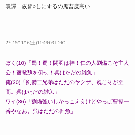
袁譚一族皆○しにするの鬼畜度高い
27:
19/11/16(土)11:46:03 ID:ICi
ぼく(10)「蜀！蜀！関羽は神！仁の人劉備こそ主人
公！宿敵魏を倒せ！呉はただの雑魚」
俺(20)「劉備三兄弟はただのヤクザ、魏こそが至
高。呉はただの雑魚」
ワイ(36)「劉備強いしかっこええけどやっぱ曹操一
番やなあ。呉はただの雑魚」