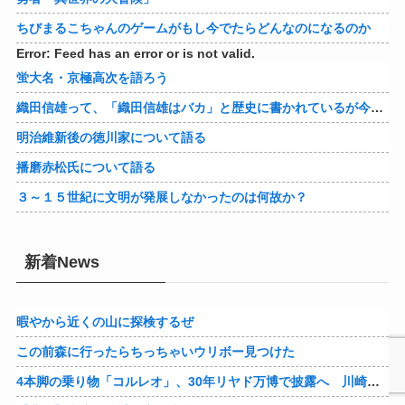
ちびまるこちゃんのゲームがもし今でたらどんなのになるのか
Error: Feed has an error or is not valid.
蛍大名・京極高次を語ろう
織田信雄って、「織田信雄はバカ」と歴史に書かれているが今まで家が残っているんでバカではないよな？
明治維新後の徳川家について語る
播磨赤松氏について語る
３～１５世紀に文明が発展しなかったのは何故か？
新着News
暇やから近くの山に探検するぜ
この前森に行ったらちっちゃいウリボー見つけた
4本脚の乗り物「コルレオ」、30年リヤド万博で披露へ 川崎重工が35年発売目指す