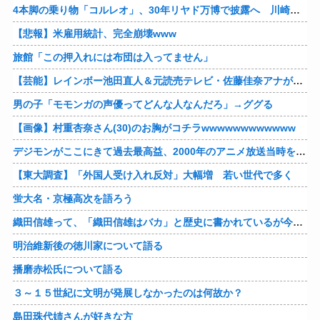
4本脚の乗り物「コルレオ」、30年リヤド万博で披露へ 川崎重工が35年発売目指す
【悲報】米雇用統計、完全崩壊www
旅館「この押入れには布団は入ってません」
【芸能】レインボー池田直人＆元読売テレビ・佐藤佳奈アナが結婚
男の子「モモンガの声優ってどんな人なんだろ」→ググる
【画像】村重杏奈さん(30)のお胸がコチラwwwwwwwwwwww
デジモンがここにきて過去最高益、2000年のアニメ放送当時を上回る
【東大調査】「外国人受け入れ反対」大幅増 若い世代で多く
蛍大名・京極高次を語ろう
織田信雄って、「織田信雄はバカ」と歴史に書かれているが今まで家が残っているんでバカではないよな？
明治維新後の徳川家について語る
播磨赤松氏について語る
３～１５世紀に文明が発展しなかったのは何故か？
島田珠代姉さんが好きな方