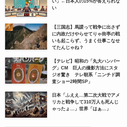
い」←日本人の15%が答えられな
い
【三国志】馬謖って戦争に出さず
に内政だけやらせてりゃ街亭の戦
いも起こらず、うまく仕事こなせ
てたんじゃね？
【テレビ】昭和の「丸大ハンバー
グ」CM 巨人の撮影方法にスタ
ジオ驚き テレ朝系「ニンチド調
査ショー2時間SP」
日本「ふええ…第二次大戦でアメ
リカと戦争して310万人も死んじ
ゃったょ…」世界「はぁ…」