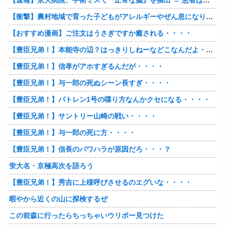
【速報】京大病院、手術ミスで『正常な脳』を摘出 → 患者は自発呼吸不可能な植物状態に
【衝撃】農村地域で育った子どもがアレルギーやぜん息になりにくい『農場効果』を引き起こす細菌が判明
【おすすめ漫画】ご注文はうさぎですか癒される・・・・
【豊臣兄弟！】本能寺の辺？はっきりしねーなどこなんだよ・・・・
【豊臣兄弟！】信孝がアホすぎるんだが・・・・
【豊臣兄弟！】与一郎の死ぬシーン長すぎ・・・・
【豊臣兄弟！】パトレン1号の喋り方なんかクセになる・・・・
【豊臣兄弟！】サントリー山崎の戦い・・・・
【豊臣兄弟！】与一郎の死に方・・・・
【豊臣兄弟！】信長のパワハラが原因だろ・・・？
蛍大名・京極高次を語ろう
【豊臣兄弟！】秀吉に上様呼びさせるのエグいな・・・・
暇やから近くの山に探検するぜ
この前森に行ったらちっちゃいウリボー見つけた