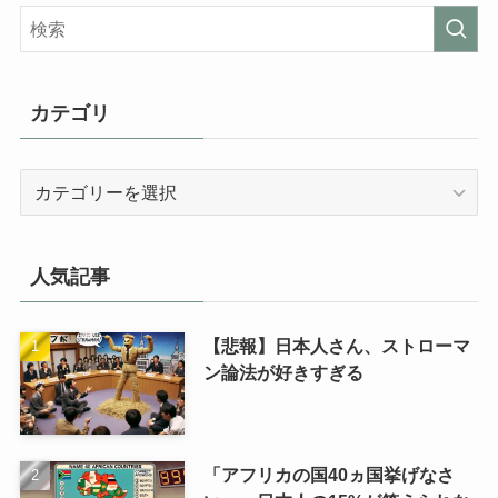
カテゴリ
カ
テ
ゴ
リ
人気記事
【悲報】日本人さん、ストローマ
ン論法が好きすぎる
「アフリカの国40ヵ国挙げなさ