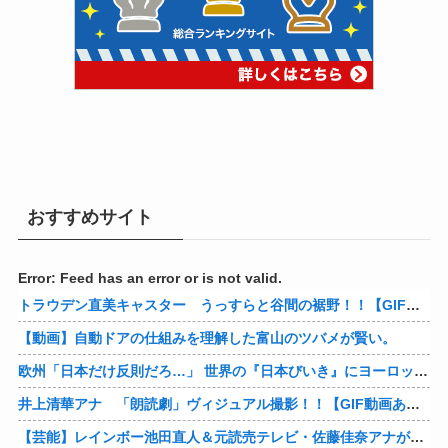
おすすめサイト
Error: Feed has an error or is not valid.
トラウデン直美キャスター うっすらと谷間の裾野！！【GIF動画あり】
【動画】自動ドアの仕組みを理解した富山のツバメが賢い。
欧州「日本だけ反則だろ…」 世界の『日本びいき』にヨーロッパ全土から不満の声
井上清華アナ 「朗読劇」ヴィジュアル撮影！！【GIF動画あり】
【芸能】レインボー池田直人＆元読売テレビ・佐藤佳奈アナが結婚