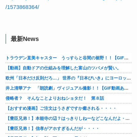
/1573868364/
最新News
トラウデン直美キャスター うっすらと谷間の裾野！！【GIF動画あり】
【動画】自動ドアの仕組みを理解した富山のツバメが賢い。
欧州「日本だけ反則だろ…」 世界の『日本びいき』にヨーロッパ全土から不満の声
井上清華アナ 「朗読劇」ヴィジュアル撮影！！【GIF動画あり】
侵略者？ そんなことよりおねショタだ！ 第８話
【おすすめ漫画】ご注文はうさぎですか癒される・・・・
【豊臣兄弟！】本能寺の辺？はっきりしねーなどこなんだよ・・・・
【豊臣兄弟！】信孝がアホすぎるんだが・・・・