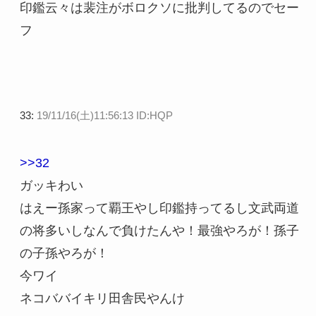
印鑑云々は裴注がボロクソに批判してるのでセー
フ
33:
19/11/16(土)11:56:13 ID:HQP
>>32
ガッキわい
はえー孫家って覇王やし印鑑持ってるし文武両道
の将多いしなんで負けたんや！最強やろが！孫子
の子孫やろが！
今ワイ
ネコババイキリ田舎民やんけ