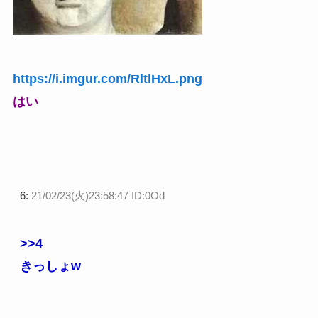
https://i.imgur.com/RltlHxL.png
はい
6:
21/02/23(火)23:58:47 ID:0Od
>>4
きっしょw