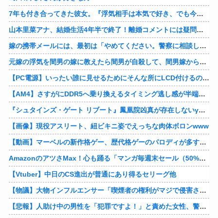
7年も付き合ってきた彼女。『浮気相手は本気で好き、でも今の生活は壊したくない。あなたは家族で、浮気相手は恋人。それじゃ駄目なの？』人の心なんて持ってなかったｗ
山本里菜アナ、結婚生活4年半で終了！離婚コメントには疑問の声
嫁の携帯メールには、最初は「やめてください。警察に相談します」とかだったけど、最近は「昨日もすごかった。間君のが中でビクピｋ（ｒｙ」とｗ しかも羽目鳥も満載だった！
元嫁の浮気を間男の嫁に教えたら間男が自殺して、間男嫁から感謝されつつ元嫁に『いつ死ぬの？』と笑顔で言われた衝撃
【PC電源】いったい誰に見せるためにそんな所にLCD付けるのかな
【AM4】さすがにDDR5へ乗り換えるタイミング逃し感が半端ない
『シュタインズ・ゲート リブート』鳳凰院凶真が存在しないγ（ガンマ）世界線が追加される
【画像】現役アスリート、紐ビキニ姿でえっちな肉体ボロンwww
【動画】マーベルの新作格ゲー、歴代格ゲーのパロディが多すぎて話題にwwwwwww
AmazonのアツさMax！心も踊る「マンガ毎週末セール（50%還元）」2日目襲来！他
【Vtuber】中日のCS進出が普通にあり得るセリーグ他
【物議】大物インフルエンサー「喫煙者の権利がマジで侵害されてる。いくら税金払ってるんだ」他
【悲報】人助け中の男性を「犯罪ですよ！」と責めた女性、警察が来た瞬間逃げる他