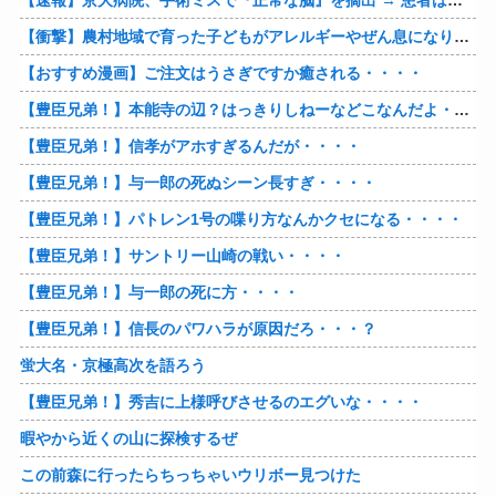
【速報】京大病院、手術ミスで『正常な脳』を摘出 → 患者は自発呼吸不可能な植物状態に
【衝撃】農村地域で育った子どもがアレルギーやぜん息になりにくい『農場効果』を引き起こす細菌が判明
【おすすめ漫画】ご注文はうさぎですか癒される・・・・
【豊臣兄弟！】本能寺の辺？はっきりしねーなどこなんだよ・・・・
【豊臣兄弟！】信孝がアホすぎるんだが・・・・
【豊臣兄弟！】与一郎の死ぬシーン長すぎ・・・・
【豊臣兄弟！】パトレン1号の喋り方なんかクセになる・・・・
【豊臣兄弟！】サントリー山崎の戦い・・・・
【豊臣兄弟！】与一郎の死に方・・・・
【豊臣兄弟！】信長のパワハラが原因だろ・・・？
蛍大名・京極高次を語ろう
【豊臣兄弟！】秀吉に上様呼びさせるのエグいな・・・・
暇やから近くの山に探検するぜ
この前森に行ったらちっちゃいウリボー見つけた