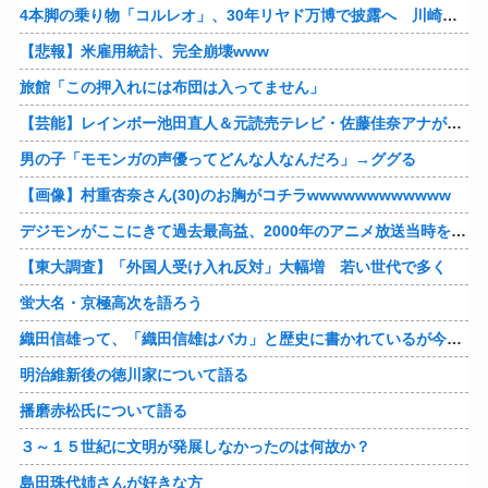
4本脚の乗り物「コルレオ」、30年リヤド万博で披露へ 川崎重工が35年発売目指す
【悲報】米雇用統計、完全崩壊www
旅館「この押入れには布団は入ってません」
【芸能】レインボー池田直人＆元読売テレビ・佐藤佳奈アナが結婚
男の子「モモンガの声優ってどんな人なんだろ」→ググる
【画像】村重杏奈さん(30)のお胸がコチラwwwwwwwwwwww
デジモンがここにきて過去最高益、2000年のアニメ放送当時を上回る
【東大調査】「外国人受け入れ反対」大幅増 若い世代で多く
蛍大名・京極高次を語ろう
織田信雄って、「織田信雄はバカ」と歴史に書かれているが今まで家が残っているんでバカではないよな？
明治維新後の徳川家について語る
播磨赤松氏について語る
３～１５世紀に文明が発展しなかったのは何故か？
島田珠代姉さんが好きな方