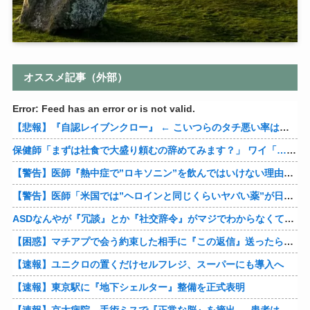
オススメ記事（外部）
Error: Feed has an error or is not valid.
【悲報】『自認レイブンクロー』 ← こいつらのタチ悪い率は異常
保健師「まずは社食で大盛り頼むの辞めてみます？」 ワイ「…食っちゃいけないものを売ってるのか？」
【警告】医師『熱中症で”ロキソニン”を飲んではいけない理由がこれ』
【警告】医師「米国では”ヘロインと同じくらいヤバい薬”が日本では平気で処方されてる」
ASDなんやが『冗談』とか『社交辞令』がマジでわからなくて怖い
【困惑】マチアプで会う約束した相手に『この返信』送ったらブロックされたんやが…
【速報】ユニクロの置くだけセルフレジ、スーパーにも導入へ
【速報】東京駅に『地下シェルター』整備を正式表明