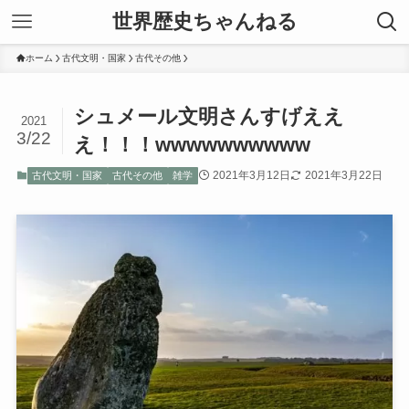
世界歴史ちゃんねる
ホーム
古代文明・国家
古代その他
シュメール文明さんすげええ
2021
3/22
え！！！wwwwwwwwww
2021年3月12日
2021年3月22日
古代文明・国家
古代その他
雑学