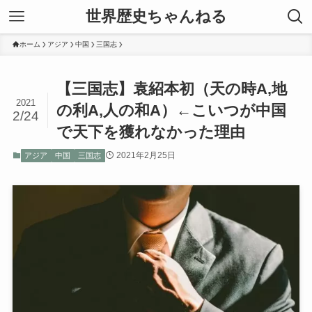
世界歴史ちゃんねる
ホーム
アジア
中国
三国志
【三国志】袁紹本初（天の時A,地
2021
の利A,人の和A）←こいつが中国
2/24
で天下を獲れなかった理由
2021年2月25日
アジア
中国
三国志