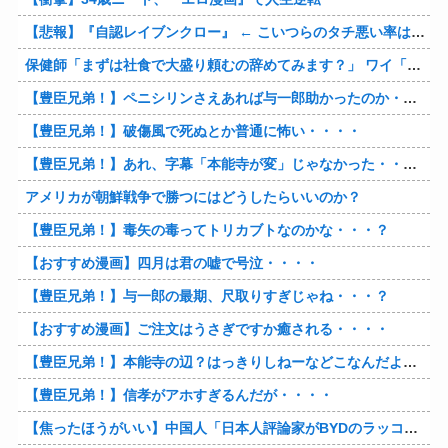
【悲報】『自認レイブンクロー』 ← こいつらのタチ悪い率は異常
保健師「まずは社食で大盛り頼むの辞めてみます？」 ワイ「…食っちゃいけないものを売ってるのか？」
【豊臣兄弟！】ペニシリンさえあれば与一郎助かったのか・・・？
【豊臣兄弟！】破傷風で死ぬとか普通に怖い・・・・
【豊臣兄弟！】あれ、字幕「本能寺が変」じゃなかった・・・？
アメリカが朝鮮戦争で勝つにはどうしたらいいのか？
【豊臣兄弟！】毒矢の毒ってトリカブトなのかな・・・？
【おすすめ漫画】四月は君の嘘で号泣・・・・
【豊臣兄弟！】与一郎の最期、尺取りすぎじゃね・・・？
【おすすめ漫画】ご注文はうさぎですか癒される・・・・
【豊臣兄弟！】本能寺の辺？はっきりしねーなどこなんだよ・・・・
【豊臣兄弟！】信孝がアホすぎるんだが・・・・
【焦ったほうがいい】中国人「日本人評論家がBYDのラッコの装備を褒めてるけど中国では基本的な装備やぞ…？」