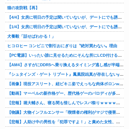
猫の攻防戦【再】
【4/4】女房に明日の予定は聞いていないが、デートにでも誘ってみる。多分断られるはずだ。間男と会うからね。はいはいどうぞ思う存分お楽しみください。そのうち地獄に落してやるわ！
【1/4】女房に明日の予定は聞いていないが、デートにでも誘ってみる。多分断られるはずだ。間男と会うからね。はいはいどうぞ思う存分お楽しみください。そのうち地獄に落してやるわ！
犬養毅「話せばわかる！」
ヒコロヒー コンビニで割引おにぎりは〝絶対買わない〟理由
【PC電源】いったい誰に見せるためにそんな所にLCD付けるのかな
【AM4】さすがにDDR5へ乗り換えるタイミング逃し感が半端ない
『シュタインズ・ゲート リブート』鳳凰院凶真が存在しないγ（ガンマ）世界線が追加される
【画像】現役アスリート、紐ビキニ姿でえっちな肉体ボロンwww
【動画】マーベルの新作格ゲー、歴代格ゲーのパロディが多すぎて話題にwwwwwww
【悲報】堀大輔さん、寝る間も惜しんでレスバ祭りｗｗｗｗｗｗｗｗｗｗｗｗｗｗｗｗｗｗｗｗｗｗｗｗ他
【物議】大物インフルエンサー「喫煙者の権利がマジで侵害されてる。いくら税金払ってるんだ」他
【悲報】人助け中の男性を「犯罪ですよ！」と責めた女性、警察が来た瞬間逃げる他