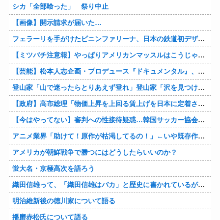
シカ「全部喰った」 祭り中止
【画像】開示請求が届いた…
フェラーリを手がけたピニンファリーナ、日本の鉄道初デザイン。南海電鉄が新たな空港特急をなにわ筋線へ導入
【ミツバチ注意報】やっぱりアメリカンマッスルはこうじゃないとな・・・。ダッジが「直6ツインターボ、600馬力」の新型「チャージャー ”スーパービー”」を発表
【芸能】松本人志企画・プロデュース『ドキュメンタル』、アメリカで初の制作が決定
登山家「山で迷ったらとりあえず登れ」登山家「沢を見つけて下山しろ」←これ結局どっちが正解なの？
【政府】高市総理「物価上昇を上回る賃上げを日本に定着させる」 国家公務員月給3.51％増へ 人事院の勧告を受け
【今はやってない】審判への性接待疑惑…韓国サッカー協会が声明「現在は一切発生していない」
アニメ業界「助けて！原作が枯渇してるの！」←いや既存作品の2期やったら良いよね？
アメリカが朝鮮戦争で勝つにはどうしたらいいのか？
蛍大名・京極高次を語ろう
織田信雄って、「織田信雄はバカ」と歴史に書かれているが今まで家が残っているんでバカではないよな？
明治維新後の徳川家について語る
播磨赤松氏について語る