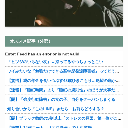
オススメ記事（外部）
Error: Feed has an error or is not valid.
『ヒツジのいらない枕』←持ってるやつちょっとこい
ワイみたいな『勉強だけできる高学歴発達障害者』ってどう生きたらいいんや？
【驚愕】親の年金を食いつぶす48歳ひきこもり…絶望の底から家族を救ったのは『障害基礎年金』だった
【速報】『睡眠時間』より『睡眠の規則性』のほうが大事だと判明
【闇】『強度行動障害』の女の子、自分をグーパンしまくる
知り合いから『このLINE』きたら…お前らどうする？
【闇】ブラック教師の5割以上「ストレスの原因、第一位がこれ」
【衝撃】34歳ニート、『エロ漫画』で人生逆転