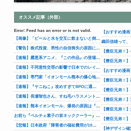
オススメ記事（外部）
Error: Feed has an error or is not valid.
【画像】「ビールと水を交互に飲まないと倒れるグラス」発売
【警告】株式投資、男性の自信喪失の原因に… 6割超が「人生の敗者」自認
【豊臣兄弟！】
【速報】露悪系アニメ、『この作品』の登場で最盛期を迎えてしまう…
【速報】不同意性交罪の影響で日本でのレイプ認知件数爆増
【速報】専門家「イオンモール熊本の爆心地に”こんなもの”があったんだけど…」
【速報】『ヤニねこ』攻めすぎてBPOに通報される
【速報】長瀬智也さん、すね毛ハラスメントを謝罪「不快な思いをさせて申し訳ありませんでした」
【速報】熊本イオンモール、爆発の原因は『これ』の可能性
お前ら『ペルチェ素子の首ネッククーラー』使ったことあるか？
【豊臣兄弟！】
【悲報】日本政府「障害者の福祉費用が10年で2倍になったので抑制します」