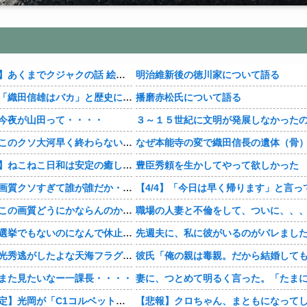
【おすすめ漫画】あくまでクジャクの話 絵が綺麗・・・・
明治維新後の徳川家について語る
織田信雄って、「織田信雄はバカ」と歴史に書かれているが今まで家が残っているんでバカではないよな？
播磨赤松氏について語る
今夜が山田って・・・・
【豊臣兄弟！】このクソ大河早く終わらないかな・・・？
【おすすめ漫画】ねこねこ日和は安定の癒し・・・・
豊臣秀頼を生かしてやって欲しかった
【豊臣兄弟！】画質クソすぎて誰が誰だか・・・？
【豊臣兄弟！】この画質どうにかならんのか・・・？
職場の人妻と不倫をして、ついに、、
【豊臣兄弟！】選挙でもないのになんで休止・・・？
【豊臣兄弟！】光秀逃がしたよな天海フラグすぎる・・・・
また見たいなー一課長・・・・
【神デザイン確定】光岡が「C1コルベット風」新型オープンカーの最新ティーザー画像を公開、マツダ・ロードスターの信頼性にレトロな外観がドッキング
【悲報】クロちゃん、まともになって