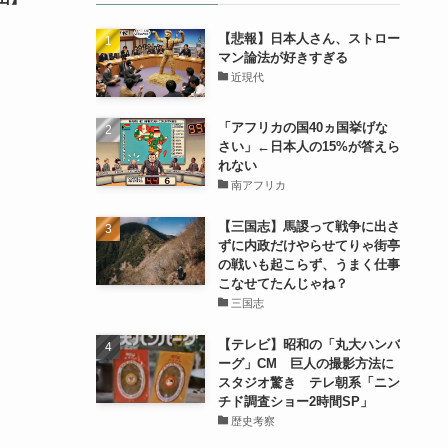
【悲報】日本人さん、ストロー
マン論法が好きすぎる
近現代
「アフリカの国40ヵ国挙げな
さい」←日本人の15%が答えら
れない
南アフリカ
【三国志】馬謖って戦争に出さ
ずに内政だけやらせてりゃ街亭
の戦いも起こらず、うまく仕事
こなせてたんじゃね？
三国志
【テレビ】昭和の「丸大ハンバ
ーグ」CM 巨人の撮影方法に
スタジオ驚き テレ朝系「ニン
チド調査ショー2時間SP」
歴史考察