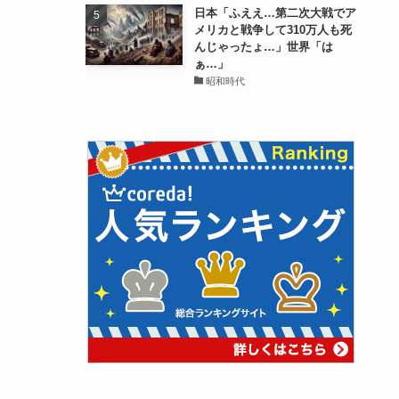
日本「ふええ…第二次大戦でア
メリカと戦争して310万人も死
んじゃったょ…」世界「は
ぁ…」
昭和時代