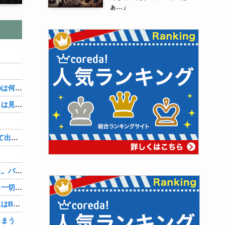
ぁ…」
３～１５世紀に文明が発展しなかったのは何故か？
なぜ本能寺の変で織田信長の遺体（骨）は見つからなかったのか
【4/4】「今日は早く帰ります」と言って出て行く妻が、何ヶ月ぶりだろう、見送る私に振り返って手を振っている。罪のなせる気持ちの表れなのか。今日の午後調査員から連絡が入る…
、
先週夫に、私に彼がいるのがバレました。バレ覚悟での朝帰りでしたが・・・ 私は意志を持って彼に抱かれました。その時にはもう結婚生活を終わりにする覚悟が出来ていました。
彼氏「俺の親は毒親。だから結婚しても一切関わらなくていい」私「うん」彼氏「そのかわり俺もお前の親と一切関わらない。結婚の挨拶にも行かない」私「えっ」
妻に、つとめて明るく言った。「たまにはB（俺の親友）も呼んで家で鍋でもしようか。」妻は箸を持つ手をブルブル震わせながら「何でBさんなの？」と。お前の浮気相手だからだよ！！
しまう