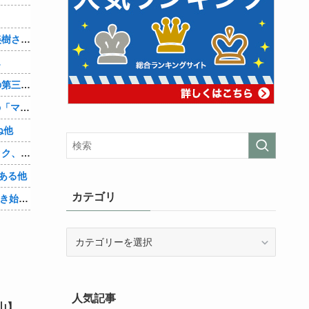
？
【画像】「まどか☆マギカ」巴マミ、美樹さやか、佐倉杏子エロすぎ放課後えんこーハメ撮りどぴゅどぴゅエチエチが最高すぎる❣
…
辺野古転覆ﾀﾋ亡事故、学校法人同志社の第三者委員会が調査報告書を公表 … 安全配慮義務違反や安全管理に関する検証を妨げた組織風土の存在を指摘
【朗報】Amazon、汗が飛び散る灼熱の「マンガ毎週末セール（50%還元）」を開催！他
ね他
【悲報】身元不明で病院に運ばれたオタク、待ち受けから「ラブライブ」と呼ばれるｗｗｗｗ他
ある他
カテゴリ
「Linuxで十分じゃね…？」世界が気付き始める他
カ
テ
ゴ
リ
人気記事
山】