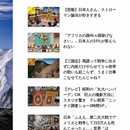
【悲報】日本人さん、ストロー
マン論法が好きすぎる
「アフリカの国40ヵ国挙げな
さい」←日本人の15%が答えら
れない
【三国志】馬謖って戦争に出さ
ずに内政だけやらせてりゃ街亭
の戦いも起こらず、うまく仕事
こなせてたんじゃね？
【テレビ】昭和の「丸大ハンバ
ーグ」CM 巨人の撮影方法に
スタジオ驚き テレ朝系「ニン
チド調査ショー2時間SP」
日本「ふええ…第二次大戦でア
メリカと戦争して310万人も死
んじゃったょ…」世界「は