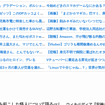
まさかの「上下」グラデーション。ポルシェが豪州75周年を祝う特別モデル「911 Turbo S Land Down Under」を発表、1951年の「見果てぬ夢」が内外装に再現
今始めどきのスマホゲームなにかある
【仮面ライダーゼッツ】このOPカッコよくない？本編の展開ちゃんと反映してて完成度高いし
【動画あり】鹿児島市電に特攻した車から黒服3人組が車を乗り捨てて逃走
【画像】刻みネギみたいなパンツだな
【画像】日産が社運をかけて発売するSUVがこちらです‥‥
【悲報】有吉弘行さん、また匂わせポストwwwwwwwwwwwwwwww
【衝撃】巨人・井上温大さん、マジでとんでもない事態にwww
【Vtuber】ゴリラも椎間板痛めるんや
【画像】NHK北海道さん、とんでもないマシュマロ女子をキャスターに起用してしまうwwwwwwww
ぶるのヒロイン、デレる
Vチューバーに最近ある変化が起きつつ
【マジかよ】入社3ヶ月の新人が労基を連れて来て「90連勤させられました」「労働基準法違反です」→俺「彼は30連休中ですが?」
を起こした怪人について語るべし。
ウィキペディア【安禄