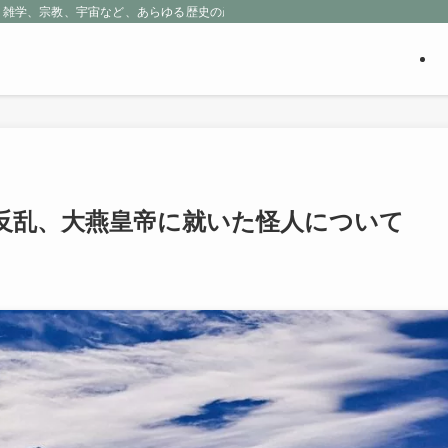
、雑学、宗教、宇宙など、あらゆる歴史の産物に包まれる魅惑の世界を探求しよう
反乱、大燕皇帝に就いた怪人について