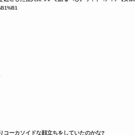
5%B1%B1
。
りコーカソイドな顔立ちをしていたのかな?