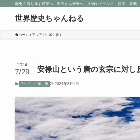
歴史の織り成す絶景へ：過去から未来へ、人物やイベント、哲学、音楽
世界歴史ちゃんねる
ホーム
アジア
中国
唐
2024
安禄山という唐の玄宗に対し
7/29
2024年8月1日
アジア
中国
唐