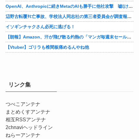
OpenAI、Anthropicに続きMetaのAIも勝手に他社攻撃 嘘ξけど何これ流行ってんの？
辺野古転覆ﾀﾋ亡事故、学校法人同志社の第三者委員会が調査報告書を公表 … 安全配慮義務違反や安全管理に関する検証を妨げた組織風土の存在を指摘
イソギンチャクさん必死に逃げる！
【朗報】Amazon、汗が飛び散る灼熱の「マンガ毎週末セール（50%還元）」を開催！他
【Vtuber】ゴリラも椎間板痛めるんやね他
リンク集
つべこアンテナ
まとめくすアンテナ
相互RSSアンテナ
2chnaviヘッドライン
ねらーアンテナ