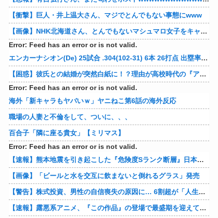
【衝撃】巨人・井上温大さん、マジでとんでもない事態にwww
【画像】NHK北海道さん、とんでもないマシュマロ女子をキャスターに起用してしまうwwwwwwww
Error: Feed has an error or is not valid.
エンカーナシオン(De) 25試合 .304(102-31) 6本 26打点 出塁率.311 OPS.831 wRC+137 WAR+0.7
【困惑】彼氏との結婚が突然白紙に！？理由が高校時代の『アレ』だったｗｗｗｗ 他
Error: Feed has an error or is not valid.
海外「新キャラもヤバいｗ」ヤニねこ第6話の海外反応
職場の人妻と不倫をして、ついに、、、
百合子「隣に座る貴女」【ミリマス】
Error: Feed has an error or is not valid.
【速報】熊本地震を引き起こした『危険度Sランク断層』日本のド真ん中に10カ所もあると判明
【画像】「ビールと水を交互に飲まないと倒れるグラス」発売
【警告】株式投資、男性の自信喪失の原因に… 6割超が「人生の敗者」自認
【速報】露悪系アニメ、『この作品』の登場で最盛期を迎えてしまう…