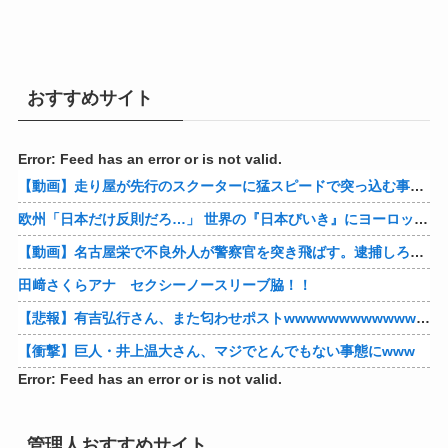
おすすめサイト
Error: Feed has an error or is not valid.
【動画】走り屋が先行のスクーターに猛スピードで突っ込む事故。
欧州「日本だけ反則だろ…」 世界の『日本びいき』にヨーロッパ全土から不満の声
【動画】名古屋栄で不良外人が警察官を突き飛ばす。逮捕しろやｗｗｗ
田﨑さくらアナ セクシーノースリーブ脇！！
【悲報】有吉弘行さん、また匂わせポストwwwwwwwwwwwwwwww
【衝撃】巨人・井上温大さん、マジでとんでもない事態にwww
Error: Feed has an error or is not valid.
管理人おすすめサイト