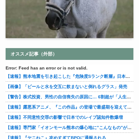
オススメ記事（外部）
Error: Feed has an error or is not valid.
【速報】熊本地震を引き起こした『危険度Sランク断層』日本のド真ん中に10カ所もあると判明
【画像】「ビールと水を交互に飲まないと倒れるグラス」発売
【警告】株式投資、男性の自信喪失の原因に… 6割超が「人生の敗者」自認
【速報】露悪系アニメ、『この作品』の登場で最盛期を迎えてしまう…
【速報】不同意性交罪の影響で日本でのレイプ認知件数爆増
【速報】専門家「イオンモール熊本の爆心地に”こんなもの”があったんだけど…」
【速報】『ヤニねこ』攻めすぎてBPOに通報される