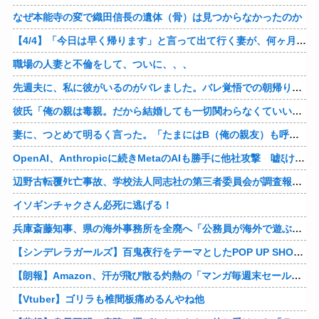
なぜ本能寺の変で織田信長の遺体（骨）は見つからなかったのか
【4/4】「今日は早く帰ります」と言って出て行く妻が、何ヶ月ぶりだろう、見送る私に振り返って手を振っている。罪のなせる気持ちの表れなのか。今日の午後調査員から連絡が入る…
職場の人妻と不倫をして、ついに、、、
先週夫に、私に彼がいるのがバレました。バレ覚悟での朝帰りでしたが・・・ 私は意志を持って彼に抱かれました。その時にはもう結婚生活を終わりにする覚悟が出来ていました。
彼氏「俺の親は毒親。だから結婚しても一切関わらなくていい」私「うん」彼氏「そのかわり俺もお前の親と一切関わらない。結婚の挨拶にも行かない」私「えっ」
妻に、つとめて明るく言った。「たまにはB（俺の親友）も呼んで家で鍋でもしようか。」妻は箸を持つ手をブルブル震わせながら「何でBさんなの？」と。お前の浮気相手だからだよ！！
OpenAI、Anthropicに続きMetaのAIも勝手に他社攻撃 嘘ξけど何これ流行ってんの？
辺野古転覆ﾀﾋ亡事故、学校法人同志社の第三者委員会が調査報告書を公表 … 安全配慮義務違反や安全管理に関する検証を妨げた組織風土の存在を指摘
イソギンチャクさん必死に逃げる！
兵庫斎藤知事、県の海外事務所を全廃へ「公務員が海外で遊ぶためにあるだけ」
【シンデレラガールズ】百鬼夜行をテーマとしたPOP UP SHOPが東京・大阪にて開催
【朗報】Amazon、汗が飛び散る灼熱の「マンガ毎週末セール（50%還元）」を開催！他
【Vtuber】ゴリラも椎間板痛めるんやね他