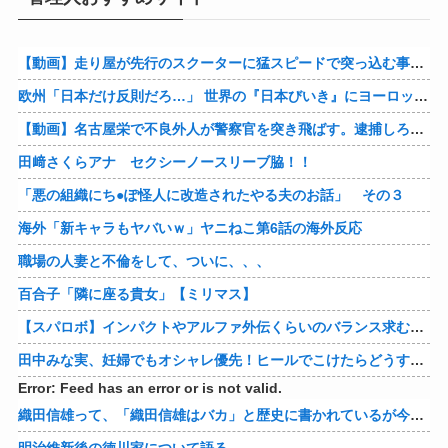
【動画】走り屋が先行のスクーターに猛スピードで突っ込む事故。
欧州「日本だけ反則だろ…」 世界の『日本びいき』にヨーロッパ全土から不満の声
【動画】名古屋栄で不良外人が警察官を突き飛ばす。逮捕しろやｗｗｗ
田﨑さくらアナ セクシーノースリーブ脇！！
「悪の組織にち●ぽ怪人に改造されたやる夫のお話」 その３
海外「新キャラもヤバいｗ」ヤニねこ第6話の海外反応
職場の人妻と不倫をして、ついに、、、
百合子「隣に座る貴女」【ミリマス】
【スパロボ】インパクトやアルファ外伝くらいのバランス求む！！ → インパクトも最終的にはコアブースターで雑魚は一撃で倒せてたけどね
田中みな実、妊婦でもオシャレ優先！ヒールでこけたらどうすんのｗ
Error: Feed has an error or is not valid.
織田信雄って、「織田信雄はバカ」と歴史に書かれているが今まで家が残っているんでバカではないよな？