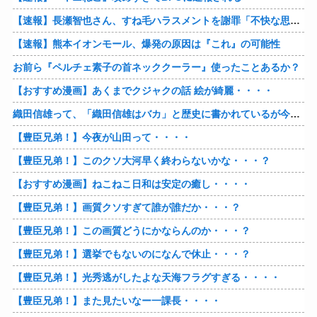
【速報】長瀬智也さん、すね毛ハラスメントを謝罪「不快な思いをさせて申し訳ありませんでした」
【速報】熊本イオンモール、爆発の原因は『これ』の可能性
お前ら『ペルチェ素子の首ネッククーラー』使ったことあるか？
【おすすめ漫画】あくまでクジャクの話 絵が綺麗・・・・
織田信雄って、「織田信雄はバカ」と歴史に書かれているが今まで家が残っているんでバカではないよな？
【豊臣兄弟！】今夜が山田って・・・・
【豊臣兄弟！】このクソ大河早く終わらないかな・・・？
【おすすめ漫画】ねこねこ日和は安定の癒し・・・・
【豊臣兄弟！】画質クソすぎて誰が誰だか・・・？
【豊臣兄弟！】この画質どうにかならんのか・・・？
【豊臣兄弟！】選挙でもないのになんで休止・・・？
【豊臣兄弟！】光秀逃がしたよな天海フラグすぎる・・・・
【豊臣兄弟！】また見たいなー一課長・・・・