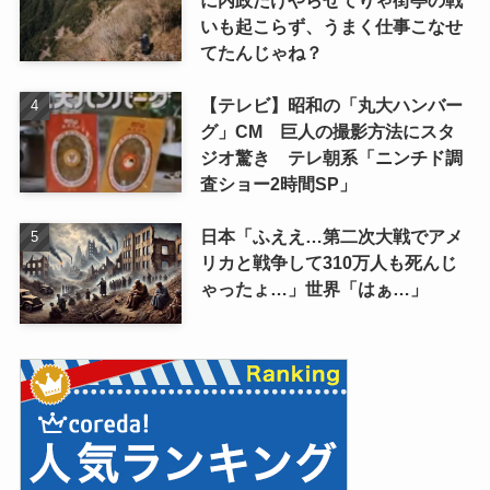
に内政だけやらせてりゃ街亭の戦
いも起こらず、うまく仕事こなせ
てたんじゃね？
【テレビ】昭和の「丸大ハンバー
グ」CM 巨人の撮影方法にスタ
ジオ驚き テレ朝系「ニンチド調
査ショー2時間SP」
日本「ふええ…第二次大戦でアメ
リカと戦争して310万人も死んじ
ゃったょ…」世界「はぁ…」