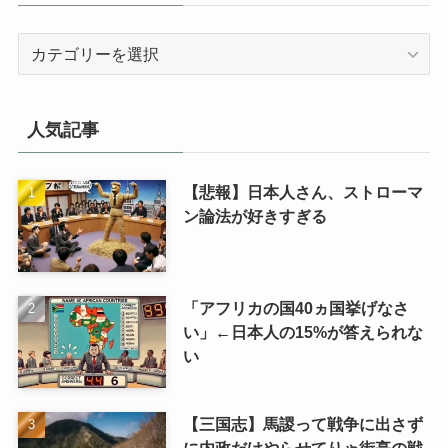
カ
テ
ゴ
リ
人気記事
【悲報】日本人さん、ストローマ
ン論法が好きすぎる
「アフリカの国40ヵ国挙げなさ
い」←日本人の15%が答えられな
い
【三国志】馬謖って戦争に出さず