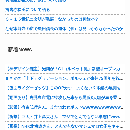
明治維新後の徳川家について語る
播磨赤松氏について語る
３～１５世紀に文明が発展しなかったのは何故か？
なぜ本能寺の変で織田信長の遺体（骨）は見つからなかったのか
新着News
【神デザイン確定】光岡が「C1コルベット風」新型オープンカーの最新ティーザー画像を公開、マツダ・ロードスターの信頼性にレトロな外観がドッキング
まさかの「上下」グラデーション。ポルシェが豪州75周年を祝う特別モデル「911 Turbo S Land Down Under」を発表、1951年の「見果てぬ夢」が内外装に再現
【仮面ライダーゼッツ】このOPカッコよくない？本編の展開ちゃんと反映してて完成度高いし
【動画あり】鹿児島市電に特攻した車から黒服3人組が車を乗り捨てて逃走
【悲報】有吉弘行さん、また匂わせポストwwwwwwwwwwwwwwww
【衝撃】巨人・井上温大さん、マジでとんでもない事態にwww
【画像】NHK北海道さん、とんでもないマシュマロ女子をキャスターに起用してしまうwwwwwwww