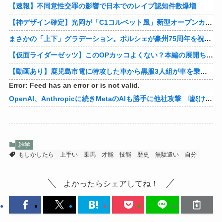
【速報】不同意性交罪の影響で日本でのレイプ認知件数爆増
【神デザイン確定】光岡が「C1コルベット風」新型オープンカーの最新ティーザー画像を公開、マツダ・ロードスターの信頼性にレトロな外観がドッキング
まさかの「上下」グラデーション。ポルシェが豪州75周年を祝う特別モデル「911 Turbo S Land Down Under」を発表、1951年の「見果てぬ夢」が内外装に再現
【仮面ライダーゼッツ】このOPカッコよくない？本編の展開ちゃんと反映してて完成度高いし
【動画あり】鹿児島市電に特攻した車から黒服3人組が車を乗り捨てて逃走
Error: Feed has an error or is not valid.
OpenAI、Anthropicに続きMetaのAIも勝手に他社攻撃 嘘ξけど何これ流行ってんの？
雑学
もしかしたら
上手い
乗馬
才能
技能
歴史
無駄遣い
自分
よかったらシェアしてね！