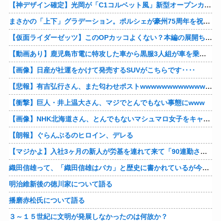
【神デザイン確定】光岡が「C1コルベット風」新型オープンカーの最新ティーザー画像を公開、マツダ・ロードスターの信頼性にレトロな外観がドッキング
まさかの「上下」グラデーション。ポルシェが豪州75周年を祝う特別モデル「911 Turbo S Land Down Under」を発表、1951年の「見果てぬ夢」が内外装に再現
【仮面ライダーゼッツ】このOPカッコよくない？本編の展開ちゃんと反映してて完成度高いし
【動画あり】鹿児島市電に特攻した車から黒服3人組が車を乗り捨てて逃走
【画像】日産が社運をかけて発売するSUVがこちらです‥‥
【悲報】有吉弘行さん、また匂わせポストwwwwwwwwwwwwwwww
【衝撃】巨人・井上温大さん、マジでとんでもない事態にwww
【画像】NHK北海道さん、とんでもないマシュマロ女子をキャスターに起用してしまうwwwwwwww
【朗報】ぐらんぶるのヒロイン、デレる
【マジかよ】入社3ヶ月の新人が労基を連れて来て「90連勤させられました」「労働基準法違反です」→俺「彼は30連休中ですが?」
織田信雄って、「織田信雄はバカ」と歴史に書かれているが今まで家が残っているんでバカではないよな？
明治維新後の徳川家について語る
播磨赤松氏について語る
３～１５世紀に文明が発展しなかったのは何故か？