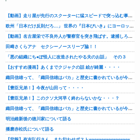
【動画】走り屋が先行のスクーターに猛スピードで突っ込む事故。
欧州「日本だけ反則だろ…」 世界の『日本びいき』にヨーロッパ全土から不満の声
【動画】名古屋栄で不良外人が警察官を突き飛ばす。逮捕しろやｗｗｗ
田﨑さくらアナ セクシーノースリーブ脇！！
「悪の組織にち●ぽ怪人に改造されたやる夫のお話」 その３
【おすすめ漫画】あくまでクジャクの話 絵が綺麗・・・・
織田信雄って、「織田信雄はバカ」と歴史に書かれているが今まで家が残っているんでバカではないよな？
【豊臣兄弟！】今夜が山田って・・・・
【豊臣兄弟！】このクソ大河早く終わらないかな・・・？
織田信雄って、「織田信雄はバカ」と歴史に書かれているが今まで家が残っているんでバカではないよな？
明治維新後の徳川家について語る
播磨赤松氏について語る
【悲報】有吉弘行さん、また匂わせポストwwwwwwwwwwwwwwww