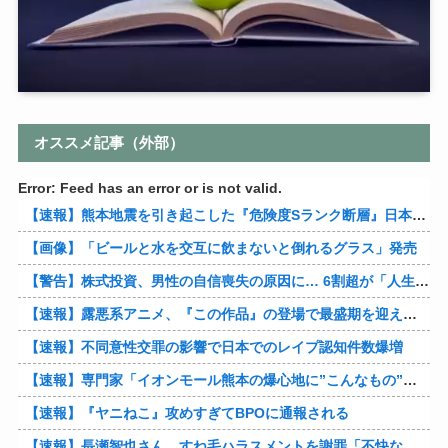
オススメ記事（外部）
Error: Feed has an error or is not valid.
【速報】熊本地震を引き起こした『危険度Sランク断層』日本のド真ん中に10カ所もあると判明
【画像】「ビールと水を交互に飲まないと倒れるグラス」発売
【警告】株式投資、男性の自信喪失の原因に… 6割超が「人生の敗者」自認
【速報】露悪系アニメ、『この作品』の登場で最盛期を迎えてしまう…
【速報】不同意性交罪の影響で日本でのレイプ認知件数爆増
【速報】専門家「イオンモール熊本の爆心地に”こんなもの”があったんだけど…」
【速報】『ヤニねこ』攻めすぎてBPOに通報される
【速報】長瀬智也さん、すね毛ハラスメントを謝罪「不快な思いをさせて申し訳ありませんでした」