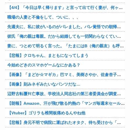
【4/4】「今日は早く帰ります」と言って出て行く妻が、何ヶ月ぶりだろう、見送る私に振り返って手を振っている。罪のなせる気持ちの表れなのか。今日の午後調査員から連絡が入る…
職場の人妻と不倫をして、ついに、、、
先週夫に、私に彼がいるのがバレました。バレ覚悟での朝帰りでしたが・・・ 私は意志を持って彼に抱かれました。その時にはもう結婚生活を終わりにする覚悟が出来ていました。
彼氏「俺の親は毒親。だから結婚しても一切関わらなくていい」私「うん」彼氏「そのかわり俺もお前の親と一切関わらない。結婚の挨拶にも行かない」私「えっ」
妻に、つとめて明るく言った。「たまにはB（俺の親友）も呼んで家で鍋でもしようか。」妻は箸を持つ手をブルブル震わせながら「何でBさんなの？」と。お前の浮気相手だからだよ！！
【悲報】クロちゃん、まともになってしまう
今始めどきのスマホゲームなにかある？
【画像】「まどか☆マギカ」巴マミ、美樹さやか、佐倉杏子エロすぎ放課後えんこーハメ撮りどぴゅどぴゅエチエチが最高すぎる❣
【画像】刻みネギみたいなパンツだな…
辺野古転覆ﾀﾋ亡事故、学校法人同志社の第三者委員会が調査報告書を公表 … 安全配慮義務違反や安全管理に関する検証を妨げた組織風土の存在を指摘
【朗報】Amazon、汗が飛び散る灼熱の「マンガ毎週末セール（50%還元）」を開催！他
【Vtuber】ゴリラも椎間板痛めるんやね他
【悲報】身元不明で病院に運ばれたオタク、待ち受けから「ラブライブ」と呼ばれるｗｗｗｗ他