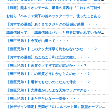
【速報】熊本イオンモール、爆発の原因は『これ』の可能性
お前ら『ペルチェ素子の首ネッククーラー』使ったことあるか？
【おすすめ漫画】あくまでクジャクの話 絵が綺麗・・・・
織田信雄って、「織田信雄はバカ」と歴史に書かれているが今まで家が残っているんでバカではないよな？
【豊臣兄弟！】今夜が山田って・・・・
【豊臣兄弟！】このクソ大河早く終わらないかな・・・？
【おすすめ漫画】ねこねこ日和は安定の癒し・・・・
【豊臣兄弟！】画質クソすぎて誰が誰だか・・・？
【豊臣兄弟！】この画質どうにかならんのか・・・？
【豊臣兄弟！】選挙でもないのになんで休止・・・？
【豊臣兄弟！】光秀逃がしたよな天海フラグすぎる・・・・
【豊臣兄弟！】また見たいなー一課長・・・・
【神デザイン確定】光岡が「C1コルベット風」新型オープンカーの最新ティーザー画像を公開、マツダ・ロードスターの信頼性にレトロな外観がドッキング