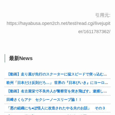
引用元:
https://hayabusa.open2ch.net/test/read.cgi/livejupit
er/1611787362/
最新News
【動画】走り屋が先行のスクーターに猛スピードで突っ込む事故。
欧州「日本だけ反則だろ…」 世界の『日本びいき』にヨーロッパ全土から不満の声
【動画】名古屋栄で不良外人が警察官を突き飛ばす。逮捕しろやｗｗｗ
田﨑さくらアナ セクシーノースリーブ脇！！
「悪の組織にち●ぽ怪人に改造されたやる夫のお話」 その３