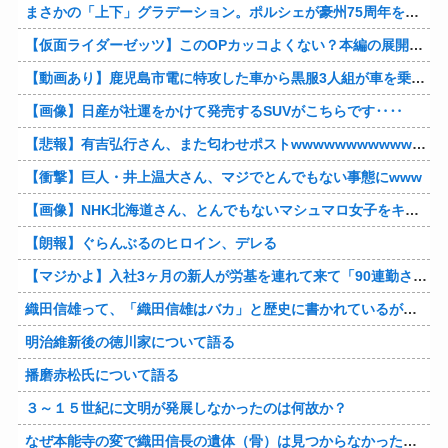
まさかの「上下」グラデーション。ポルシェが豪州75周年を祝う特別モデル「911 Turbo S Land Down Under」を発表、1951年の「見果てぬ夢」が内外装に再現
【仮面ライダーゼッツ】このOPカッコよくない？本編の展開ちゃんと反映してて完成度高いし
【動画あり】鹿児島市電に特攻した車から黒服3人組が車を乗り捨てて逃走
【画像】日産が社運をかけて発売するSUVがこちらです‥‥
【悲報】有吉弘行さん、また匂わせポストwwwwwwwwwwwwwwww
【衝撃】巨人・井上温大さん、マジでとんでもない事態にwww
【画像】NHK北海道さん、とんでもないマシュマロ女子をキャスターに起用してしまうwwwwwwww
【朗報】ぐらんぶるのヒロイン、デレる
【マジかよ】入社3ヶ月の新人が労基を連れて来て「90連勤させられました」「労働基準法違反です」→俺「彼は30連休中ですが?」
織田信雄って、「織田信雄はバカ」と歴史に書かれているが今まで家が残っているんでバカではないよな？
明治維新後の徳川家について語る
播磨赤松氏について語る
３～１５世紀に文明が発展しなかったのは何故か？
なぜ本能寺の変で織田信長の遺体（骨）は見つからなかったのか