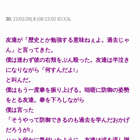
30:
21/01/28(木)08:13:50 ID:X3L
友達が「歴史とか勉強する意味ねぇよ。過去じゃ
ん」と言ってきた。
僕は迷わず彼の右頬をぶん殴った。友達は半泣き
になりながら「何すんだよ!」
と叫んだ。
僕はもう一度拳を振り上げる。咄嗟に防御の姿勢
をとる友達。拳を下ろしながら
僕は言った
「そうやって防御できるのも過去を学んだおかげ
だろうが!」
ハッと何かに気付いたように、友達は涙を流し謝