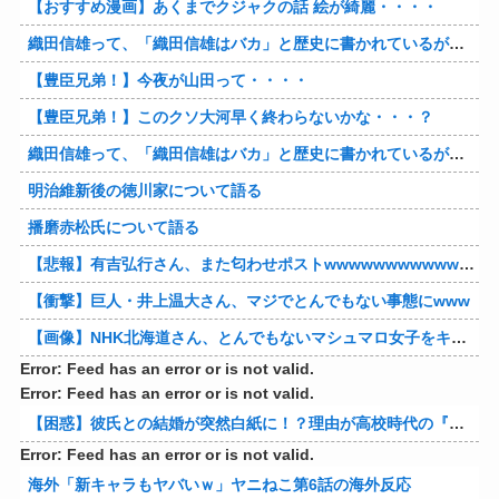
【おすすめ漫画】あくまでクジャクの話 絵が綺麗・・・・
織田信雄って、「織田信雄はバカ」と歴史に書かれているが今まで家が残っているんでバカではないよな？
【豊臣兄弟！】今夜が山田って・・・・
【豊臣兄弟！】このクソ大河早く終わらないかな・・・？
織田信雄って、「織田信雄はバカ」と歴史に書かれているが今まで家が残っているんでバカではないよな？
明治維新後の徳川家について語る
播磨赤松氏について語る
【悲報】有吉弘行さん、また匂わせポストwwwwwwwwwwwwwwww
【衝撃】巨人・井上温大さん、マジでとんでもない事態にwww
【画像】NHK北海道さん、とんでもないマシュマロ女子をキャスターに起用してしまうwwwwwwww
Error: Feed has an error or is not valid.
Error: Feed has an error or is not valid.
【困惑】彼氏との結婚が突然白紙に！？理由が高校時代の『アレ』だったｗｗｗｗ 他
Error: Feed has an error or is not valid.
海外「新キャラもヤバいｗ」ヤニねこ第6話の海外反応