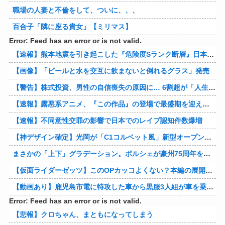
職場の人妻と不倫をして、ついに、、、
百合子「隣に座る貴女」【ミリマス】
Error: Feed has an error or is not valid.
【速報】熊本地震を引き起こした『危険度Sランク断層』日本のド真ん中に10カ所もあると判明
【画像】「ビールと水を交互に飲まないと倒れるグラス」発売
【警告】株式投資、男性の自信喪失の原因に… 6割超が「人生の敗者」自認
【速報】露悪系アニメ、『この作品』の登場で最盛期を迎えてしまう…
【速報】不同意性交罪の影響で日本でのレイプ認知件数爆増
【神デザイン確定】光岡が「C1コルベット風」新型オープンカーの最新ティーザー画像を公開、マツダ・ロードスターの信頼性にレトロな外観がドッキング
まさかの「上下」グラデーション。ポルシェが豪州75周年を祝う特別モデル「911 Turbo S Land Down Under」を発表、1951年の「見果てぬ夢」が内外装に再現
【仮面ライダーゼッツ】このOPカッコよくない？本編の展開ちゃんと反映してて完成度高いし
【動画あり】鹿児島市電に特攻した車から黒服3人組が車を乗り捨てて逃走
Error: Feed has an error or is not valid.
【悲報】クロちゃん、まともになってしまう