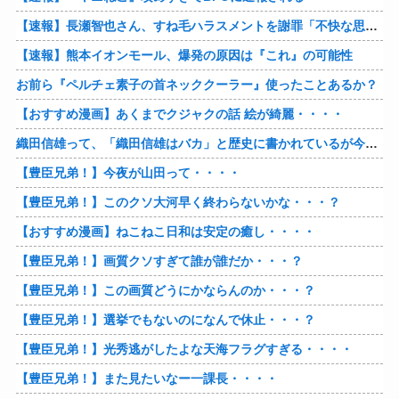
【速報】長瀬智也さん、すね毛ハラスメントを謝罪「不快な思いをさせて申し訳ありませんでした」
【速報】熊本イオンモール、爆発の原因は『これ』の可能性
お前ら『ペルチェ素子の首ネッククーラー』使ったことあるか？
【おすすめ漫画】あくまでクジャクの話 絵が綺麗・・・・
織田信雄って、「織田信雄はバカ」と歴史に書かれているが今まで家が残っているんでバカではないよな？
【豊臣兄弟！】今夜が山田って・・・・
【豊臣兄弟！】このクソ大河早く終わらないかな・・・？
【おすすめ漫画】ねこねこ日和は安定の癒し・・・・
【豊臣兄弟！】画質クソすぎて誰が誰だか・・・？
【豊臣兄弟！】この画質どうにかならんのか・・・？
【豊臣兄弟！】選挙でもないのになんで休止・・・？
【豊臣兄弟！】光秀逃がしたよな天海フラグすぎる・・・・
【豊臣兄弟！】また見たいなー一課長・・・・