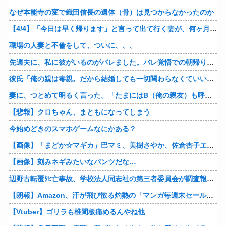
なぜ本能寺の変で織田信長の遺体（骨）は見つからなかったのか
【4/4】「今日は早く帰ります」と言って出て行く妻が、何ヶ月ぶりだろう、見送る私に振り返って手を振っている。罪のなせる気持ちの表れなのか。今日の午後調査員から連絡が入る…
職場の人妻と不倫をして、ついに、、、
先週夫に、私に彼がいるのがバレました。バレ覚悟での朝帰りでしたが・・・ 私は意志を持って彼に抱かれました。その時にはもう結婚生活を終わりにする覚悟が出来ていました。
彼氏「俺の親は毒親。だから結婚しても一切関わらなくていい」私「うん」彼氏「そのかわり俺もお前の親と一切関わらない。結婚の挨拶にも行かない」私「えっ」
妻に、つとめて明るく言った。「たまにはB（俺の親友）も呼んで家で鍋でもしようか。」妻は箸を持つ手をブルブル震わせながら「何でBさんなの？」と。お前の浮気相手だからだよ！！
【悲報】クロちゃん、まともになってしまう
今始めどきのスマホゲームなにかある？
【画像】「まどか☆マギカ」巴マミ、美樹さやか、佐倉杏子エロすぎ放課後えんこーハメ撮りどぴゅどぴゅエチエチが最高すぎる❣
【画像】刻みネギみたいなパンツだな…
辺野古転覆ﾀﾋ亡事故、学校法人同志社の第三者委員会が調査報告書を公表 … 安全配慮義務違反や安全管理に関する検証を妨げた組織風土の存在を指摘
【朗報】Amazon、汗が飛び散る灼熱の「マンガ毎週末セール（50%還元）」を開催！他
【Vtuber】ゴリラも椎間板痛めるんやね他