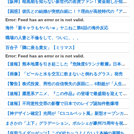
【阪神】暗黒期を知らない新世代の若虎ファン！黄金期しか知らない現代のファン事情と驚きのリアル
【困惑】彼氏との結婚が突然白紙に！？理由が高校時代の『アレ』だったｗｗｗｗ 他
Error: Feed has an error or is not valid.
海外「新キャラもヤバいｗ」ヤニねこ第6話の海外反応
職場の人妻と不倫をして、ついに、、、
百合子「隣に座る貴女」【ミリマス】
Error: Feed has an error or is not valid.
【速報】熊本地震を引き起こした『危険度Sランク断層』日本のド真ん中に10カ所もあると判明
【画像】「ビールと水を交互に飲まないと倒れるグラス」発売
【警告】株式投資、男性の自信喪失の原因に… 6割超が「人生の敗者」自認
【速報】露悪系アニメ、『この作品』の登場で最盛期を迎えてしまう…
【速報】不同意性交罪の影響で日本でのレイプ認知件数爆増
【神デザイン確定】光岡が「C1コルベット風」新型オープンカーの最新ティーザー画像を公開、マツダ・ロードスターの信頼性にレトロな外観がドッキング
まさかの「上下」グラデーション。ポルシェが豪州75周年を祝う特別モデル「911 Turbo S Land Down Under」を発表、1951年の「見果てぬ夢」が内外装に再現
【仮面ライダーゼッツ】このOPカッコよくない？本編の展開ちゃんと反映してて完成度高いし