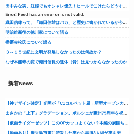
田中みな実、妊婦でもオシャレ優先！ヒールでこけたらどうすんのｗ
Error: Feed has an error or is not valid.
織田信雄って、「織田信雄はバカ」と歴史に書かれているが今まで家が残っているんでバカではないよな？
明治維新後の徳川家について語る
播磨赤松氏について語る
３～１５世紀に文明が発展しなかったのは何故か？
なぜ本能寺の変で織田信長の遺体（骨）は見つからなかったのか
新着News
【神デザイン確定】光岡が「C1コルベット風」新型オープンカーの最新ティーザー画像を公開、マツダ・ロードスターの信頼性にレトロな外観がドッキング
まさかの「上下」グラデーション。ポルシェが豪州75周年を祝う特別モデル「911 Turbo S Land Down Under」を発表、1951年の「見果てぬ夢」が内外装に再現
【仮面ライダーゼッツ】このOPカッコよくない？本編の展開ちゃんと反映してて完成度高いし
【動画あり】鹿児島市電に特攻した車から黒服3人組が車を乗り捨てて逃走