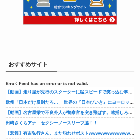
おすすめサイト
Error: Feed has an error or is not valid.
【動画】走り屋が先行のスクーターに猛スピードで突っ込む事故。
欧州「日本だけ反則だろ…」 世界の『日本びいき』にヨーロッパ全土から不満の声
【動画】名古屋栄で不良外人が警察官を突き飛ばす。逮捕しろやｗｗｗ
田﨑さくらアナ セクシーノースリーブ脇！！
【悲報】有吉弘行さん、また匂わせポストwwwwwwwwwwwwwwww