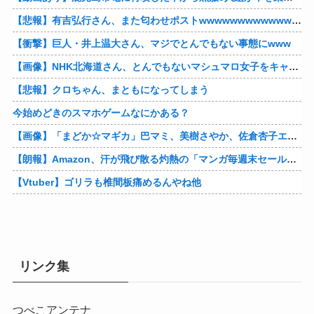
【悲報】有吉弘行さん、また匂わせポストwwwwwwwwwwwwwwww
【衝撃】巨人・井上温大さん、マジでとんでもない事態にwww
【画像】NHK北海道さん、とんでもないマシュマロ女子をキャスターに起用してしまうwwwwwwww
【悲報】クロちゃん、まともになってしまう
今始めどきのスマホゲームなにかある？
【画像】「まどか☆マギカ」巴マミ、美樹さやか、佐倉杏子エロすぎ放課後えんこーハメ撮りどぴゅどぴゅエチエチが最高すぎる❣
【朗報】Amazon、汗が飛び散る灼熱の「マンガ毎週末セール（50%還元）」を開催！他
【Vtuber】ゴリラも椎間板痛めるんやね他
リンク集
つべこアンテナ