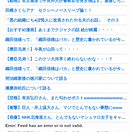
【動画】名古屋栄で不良外人が警察官を突き飛ばす。逮捕しろやｗｗｗ
田﨑さくらアナ セクシーノースリーブ脇！！
「悪の組織にち●ぽ怪人に改造されたやる夫のお話」 その３
【おすすめ漫画】あくまでクジャクの話 絵が綺麗・・・・
織田信雄って、「織田信雄はバカ」と歴史に書かれているが今まで家が残っているんでバカではないよな？
【豊臣兄弟！】今夜が山田って・・・・
【豊臣兄弟！】このクソ大河早く終わらないかな・・・？
織田信雄って、「織田信雄はバカ」と歴史に書かれているが今まで家が残っているんでバカではないよな？
明治維新後の徳川家について語る
播磨赤松氏について語る
【悲報】有吉弘行さん、また匂わせポストwwwwwwwwwwwwwwww
【衝撃】巨人・井上温大さん、マジでとんでもない事態にwww
【画像】NHK北海道さん、とんでもないマシュマロ女子をキャスターに起用してしまうwwwwwwww
Error: Feed has an error or is not valid.