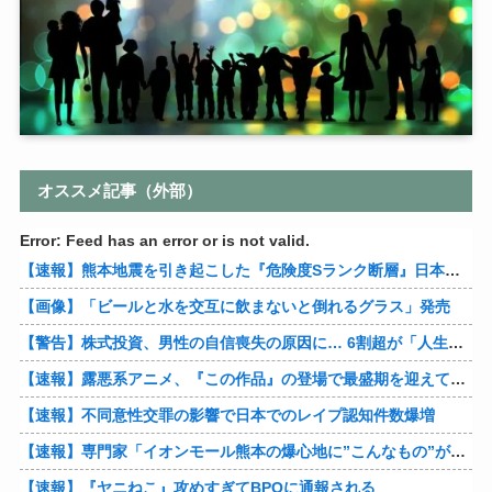
オススメ記事（外部）
Error: Feed has an error or is not valid.
【速報】熊本地震を引き起こした『危険度Sランク断層』日本のド真ん中に10カ所もあると判明
【画像】「ビールと水を交互に飲まないと倒れるグラス」発売
【警告】株式投資、男性の自信喪失の原因に… 6割超が「人生の敗者」自認
【速報】露悪系アニメ、『この作品』の登場で最盛期を迎えてしまう…
【速報】不同意性交罪の影響で日本でのレイプ認知件数爆増
【速報】専門家「イオンモール熊本の爆心地に”こんなもの”があったんだけど…」
【速報】『ヤニねこ』攻めすぎてBPOに通報される