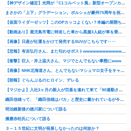
【神デザイン確定】光岡が「C1コルベット風」新型オープンカーの最新ティーザー画像を公開、マツダ・ロードスターの信頼性にレトロな外観がドッキング
まさかの「上下」グラデーション。ポルシェが豪州75周年を祝う特別モデル「911 Turbo S Land Down Under」を発表、1951年の「見果てぬ夢」が内外装に再現
【仮面ライダーゼッツ】このOPカッコよくない？本編の展開ちゃんと反映してて完成度高いし
【動画あり】鹿児島市電に特攻した車から黒服3人組が車を乗り捨てて逃走
【画像】日産が社運をかけて発売するSUVがこちらです‥‥
【悲報】有吉弘行さん、また匂わせポストwwwwwwwwwwwwwwww
【衝撃】巨人・井上温大さん、マジでとんでもない事態にwww
【画像】NHK北海道さん、とんでもないマシュマロ女子をキャスターに起用してしまうwwwwwwww
【朗報】ぐらんぶるのヒロイン、デレる
【マジかよ】入社3ヶ月の新人が労基を連れて来て「90連勤させられました」「労働基準法違反です」→俺「彼は30連休中ですが?」
織田信雄って、「織田信雄はバカ」と歴史に書かれているが今まで家が残っているんでバカではないよな？
明治維新後の徳川家について語る
播磨赤松氏について語る
３～１５世紀に文明が発展しなかったのは何故か？