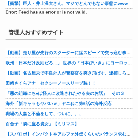
【衝撃】巨人・井上温大さん、マジでとんでもない事態にwww
Error: Feed has an error or is not valid.
管理人おすすめサイト
【動画】走り屋が先行のスクーターに猛スピードで突っ込む事故。
欧州「日本だけ反則だろ…」 世界の『日本びいき』にヨーロッパ全土から不満の声
【動画】名古屋栄で不良外人が警察官を突き飛ばす。逮捕しろやｗｗｗ
田﨑さくらアナ セクシーノースリーブ脇！！
「悪の組織にち●ぽ怪人に改造されたやる夫のお話」 その３
海外「新キャラもヤバいｗ」ヤニねこ第6話の海外反応
職場の人妻と不倫をして、ついに、、、
百合子「隣に座る貴女」【ミリマス】
【スパロボ】インパクトやアルファ外伝くらいのバランス求む！！ → インパクトも最終的にはコアブースターで雑魚は一撃で倒せてたけどね