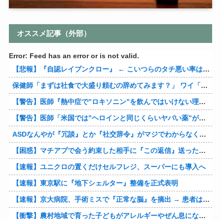
オススメ記事（外部）
Error: Feed has an error or is not valid.
【悲報】『自認レイブンクロー』 ← こいつらのタチ悪い率は異常
保健師「まずは社食で大盛り頼むの辞めてみます？」 ワイ「…食っちゃいけないものを売ってるのか？」
【警告】医師『熱中症で”ロキソニン”を飲んではいけない理由がこれ』
【警告】医師「米国では”ヘロインと同じくらいヤバい薬”が日本では平気で処方されてる」
ASDなんやが『冗談』とか『社交辞令』がマジでわからなくて怖い
【困惑】マチアプで会う約束した相手に『この返信』送ったらブロックされたんやが…
【速報】ユニクロの置くだけセルフレジ、スーパーにも導入へ
【速報】東京駅に『地下シェルター』整備を正式表明
【速報】京大病院、手術ミスで『正常な脳』を摘出 → 患者は自発呼吸不可能な植物状態に
【衝撃】農村地域で育った子どもがアレルギーやぜん息になりにくい『農場効果』を引き起こす細菌が判明