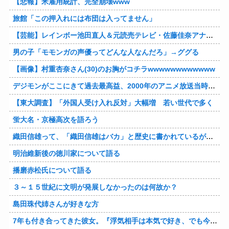
【悲報】米雇用統計、完全崩壊www
旅館「この押入れには布団は入ってません」
【芸能】レインボー池田直人＆元読売テレビ・佐藤佳奈アナが結婚
男の子「モモンガの声優ってどんな人なんだろ」→ググる
【画像】村重杏奈さん(30)のお胸がコチラwwwwwwwwwwww
デジモンがここにきて過去最高益、2000年のアニメ放送当時を上回る
【東大調査】「外国人受け入れ反対」大幅増 若い世代で多く
蛍大名・京極高次を語ろう
織田信雄って、「織田信雄はバカ」と歴史に書かれているが今まで家が残っているんでバカではないよな？
明治維新後の徳川家について語る
播磨赤松氏について語る
３～１５世紀に文明が発展しなかったのは何故か？
島田珠代姉さんが好きな方
7年も付き合ってきた彼女。『浮気相手は本気で好き、でも今の生活は壊したくない。あなたは家族で、浮気相手は恋人。それじゃ駄目なの？』人の心なんて持ってなかったｗ