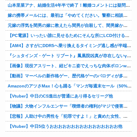
山本里菜アナ、結婚生活4年半で終了！離婚コメントには疑問の声
嫁の携帯メールには、最初は「やめてください。警察に相談します」とかだったけど、最近は「昨日もすごかった。間君のが中でビクピｋ（ｒｙ」とｗ しかも羽目鳥も満載だった！
元嫁の浮気を間男の嫁に教えたら間男が自殺して、間男嫁から感謝されつつ元嫁に『いつ死ぬの？』と笑顔で言われた衝撃
【PC電源】いったい誰に見せるためにそんな所にLCD付けるのかな
【AM4】さすがにDDR5へ乗り換えるタイミング逃し感が半端ない
『シュタインズ・ゲート リブート』鳳凰院凶真が存在しないγ（ガンマ）世界線が追加される
【画像】現役アスリート、紐ビキニ姿でえっちな肉体ボロンwww
【動画】マーベルの新作格ゲー、歴代格ゲーのパロディが多すぎて話題にwwwwwww
AmazonのアツさMax！心も踊る「マンガ毎週末セール（50%還元）」2日目襲来！他
【Vtuber】中日のCS進出が普通にあり得るセリーグ他
【物議】大物インフルエンサー「喫煙者の権利がマジで侵害されてる。いくら税金払ってるんだ」他
【悲報】人助け中の男性を「犯罪ですよ！」と責めた女性、警察が来た瞬間逃げる他
【Vtuber】中日5位うおおおおおおおおおおおおおおおお他