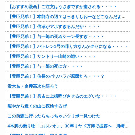
【おすすめ漫画】ご注文はうさぎですか癒される・・・・
【豊臣兄弟！】本能寺の辺？はっきりしねーなどこなんだよ・・・・
【豊臣兄弟！】信孝がアホすぎるんだが・・・・
【豊臣兄弟！】与一郎の死ぬシーン長すぎ・・・・
【豊臣兄弟！】パトレン1号の喋り方なんかクセになる・・・・
【豊臣兄弟！】サントリー山崎の戦い・・・・
【豊臣兄弟！】与一郎の死に方・・・・
【豊臣兄弟！】信長のパワハラが原因だろ・・・？
蛍大名・京極高次を語ろう
【豊臣兄弟！】秀吉に上様呼びさせるのエグいな・・・・
暇やから近くの山に探検するぜ
この前森に行ったらちっちゃいウリボー見つけた
4本脚の乗り物「コルレオ」、30年リヤド万博で披露へ 川崎重工が35年発売目指す