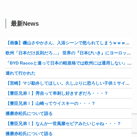
最新News
【画像】磯山さやかさん、入浴シーンで怒られてしまうｗｗｗｗｗｗ
欧州「日本だけ反則だろ…」 世界の『日本びいき』にヨーロッパ全土から不満の声
「BYD Raccoと違って日本の軽規格では欧州には通用しない」と自動車系ライターが示唆、だが速攻で反例を提示されて即落ち二コマ状態に……
連れて行かれた
【宮崎】マジ勘弁してほしい。久しぶりに恐ろしい子供ミサイルを見た。
【豊臣兄弟！】秀吉って串刺し好きすぎだろ・・・？
【豊臣兄弟！】山崎ってウイスキーの・・・？
播磨赤松氏について語る
【豊臣兄弟！】なんか一世風靡セピアみたいじゃね・・・？
播磨赤松氏について語る