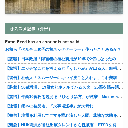
オススメ記事（外部）
Error: Feed has an error or is not valid.
お前ら『ペルチェ素子の首ネッククーラー』使ったことあるか？
【悲報】日本政府「障害者の福祉費用が10年で2倍になったので抑制します」
【驚愕】エッチなことを考えると『くしゃみ』が出る人、結構いると判明
【警告】社会人「スムージーにキウイ皮ごと入れよ。これ美容にいいんだよね〜」→ 結果…
【胸糞】36歳教員、19歳女とホテルでハムスター25匹を踏み潰すなどして逮捕
【驚愕】年商10億円を超える『ひとり親方』が激増 Mac miniを大量購入しAIを従業員に
【速報】熊本の被災地、『火事場泥棒』が大暴れ…
【警告】地震を利用してデマを垂れ流した人間、悲惨な末路を迎える…
【緊急】NHK職員が番組出演タレントから性被害 PTSDを発症し休職へ