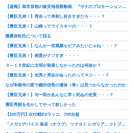
【速報】高市首相の被災地視察動画、『サナのプロモーションビデオ』すぎて炎上
【豊臣兄弟！】秀吉って串刺し好きすぎだろ・・・？
【豊臣兄弟！】山崎ってウイスキーの・・・？
播磨赤松氏について語る
【豊臣兄弟！】なんか一世風靡セピアみたいじゃね・・・？
【豊臣兄弟！】画質がクソすぎ・・・・
３～１５世紀に文明が発展しなかったのは何故か？
【豊臣兄弟！】光秀と秀吉が会ったのってマジ・・・？
なぜ本能寺の変で織田信長の遺体（骨）は見つからなかったのか
【豊臣兄弟！】与一郎があんなに早く死ぬの史実・・・？
豊臣秀頼を生かしてやって欲しかった
【200万円】BYD軽EVラッコ、700台超
「メガミデバイス 皇巫（オウブ） ツクヨミ レガリア」コトブキヤデビュー…