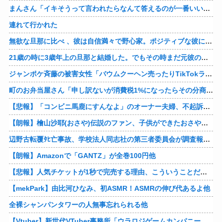
まんさん「イキそうって言われたらなんて答えるのが一番いい？」
連れて行かれた
無欲な旦那に比べ 、彼は自信満々で野心家。ポジティブな彼に惹かれバイト後や休みの日に会うようになり、男女の関係になるまで時間はいらなかった… だが彼はただのバカだったｗ
21歳の時に3歳年上の旦那と結婚した。でもその時まだ元彼のこと忘れられなくて、元彼の再アタックに負けて浮気しちゃって… でも結局ばれて旦那の辛そうな姿見て初めて後悔した…
ジャンポケ斉藤の被害女性「バウムクーヘン売ったりTikTokライブしててムカついたから示談しなかった」
町のお弁当屋さん「申し訳ないが消費税1%になったらその分商品代を値上げするわ」 「うちも！」
【悲報】「コンビニ馬鹿にすんなよ」のオーナー夫婦、不起訴ｗｗｗｗｗｗｗｗ
【朗報】檜山沙耶(おさや)伝説のファン、子供ができたおさやへの正直な気持ちを語るｗ
辺野古転覆ﾀﾋ亡事故、学校法人同志社の第三者委員会が調査報告書を公表 … 安全配慮義務違反や安全管理に関する検証を妨げた組織風土の存在を指摘
【朗報】Amazonで「GANTZ」が全巻100円他
【悲報】人気チケットが1秒で完売する理由、こういうことだったｗｗｗｗ他
【mekPark】由比河ひなみ、初ASMR！ASMRの伸び代あるよ他
全裸シャンパンタワーの人無事忘れられる他
【Vtuber】新世代VTuber事務所「ウラロジゲームカンパニー」より、ゲームの世界から“逆異世界転生”した5名が8月19日にデビュー！他