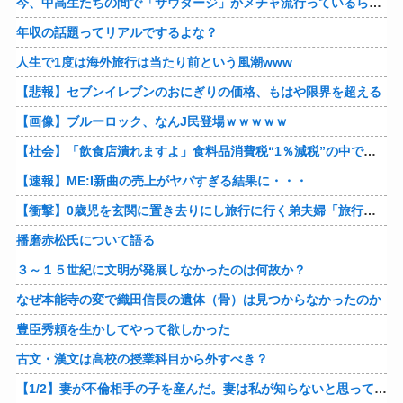
今、中高生たちの間で「サウダージ」がメチャ流行っているらしい
年収の話題ってリアルでするよな？
人生で1度は海外旅行は当たり前という風潮www
【悲報】セブンイレブンのおにぎりの価格、もはや限界を超える
【画像】ブルーロック、なんJ民登場ｗｗｗｗｗ
【社会】「飲食店潰れますよ」食料品消費税“1％減税”の中で上がる懸念 外食は10％で“9％”差に…一方で対象の弁当店でも悲痛な声「値下げできない…」
【速報】ME:I新曲の売上がヤバすぎる結果に・・・
【衝撃】0歳児を玄関に置き去りにし旅行に行く弟夫婦「旅行中、1ヶ月世話しろw」18年後に返せと言われ「お前らの子供、捨てたよ?」「は!?」
播磨赤松氏について語る
３～１５世紀に文明が発展しなかったのは何故か？
なぜ本能寺の変で織田信長の遺体（骨）は見つからなかったのか
豊臣秀頼を生かしてやって欲しかった
古文・漢文は高校の授業科目から外すべき？
【1/2】妻が不倫相手の子を産んだ。妻は私が知らないと思っている。遠方のため会うのは年に数回程度だが、今も不倫相手とは切れていない。そしてまもなく妻は不倫相手に会いに行く…