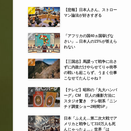
【悲報】日本人さん、ストロー
マン論法が好きすぎる
「アフリカの国40ヵ国挙げな
さい」←日本人の15%が答えら
れない
【三国志】馬謖って戦争に出さ
ずに内政だけやらせてりゃ街亭
の戦いも起こらず、うまく仕事
こなせてたんじゃね？
【テレビ】昭和の「丸大ハンバ
ーグ」CM 巨人の撮影方法に
スタジオ驚き テレ朝系「ニン
チド調査ショー2時間SP」
日本「ふええ…第二次大戦でア
メリカと戦争して310万人も死
んじゃったょ…」世界「は