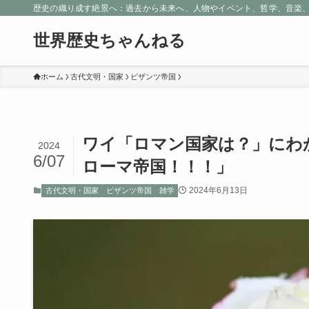
歴史の織り成す絶景へ：過去から未来へ、人物やイベント、哲学、音楽
世界歴史ちゃんねる
ホーム
古代文明・国家
ビザンツ帝国
ワイ「ロマン国家は？」にわ
2024
6/07
ローマ帝国！！！」
2024年6月13日
古代文明・国家
ビザンツ帝国
雑学