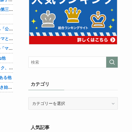
辺野古転覆ﾀﾋ亡事故、学校法人同志社の第三者委員会が調査報告書を公表 … 安全配慮義務違反や安全管理に関する検証を妨げた組織風土の存在を指摘
兵庫斎藤知事、県の海外事務所を全廃へ「公務員が海外で遊ぶためにあるだけ」
【シンデレラガールズ】百鬼夜行をテーマとしたPOP UP SHOPが東京・大阪にて開催
【朗報】Amazon、汗が飛び散る灼熱の「マンガ毎週末セール（50%還元）」を開催！他
ね他
【悲報】身元不明で病院に運ばれたオタク、待ち受けから「ラブライブ」と呼ばれるｗｗｗｗ他
ある他
カテゴリ
「Linuxで十分じゃね…？」世界が気付き始める他
カ
テ
ゴ
リ
人気記事