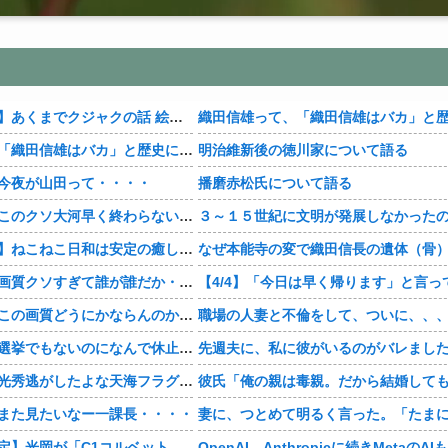
【おすすめ漫画】あくまでクジャクの話 絵が綺麗・・・・
織田信雄って、「織田信雄はバカ」と歴史に書かれているが今まで家が残っているんでバカではないよな？
明治維新後の徳川家について語る
今夜が山田って・・・・
播磨赤松氏について語る
【豊臣兄弟！】このクソ大河早く終わらないかな・・・？
【おすすめ漫画】ねこねこ日和は安定の癒し・・・・
【豊臣兄弟！】画質クソすぎて誰が誰だか・・・？
【豊臣兄弟！】この画質どうにかならんのか・・・？
職場の人妻と不倫をして、ついに、、
【豊臣兄弟！】選挙でもないのになんで休止・・・？
【豊臣兄弟！】光秀逃がしたよな天海フラグすぎる・・・・
また見たいなー一課長・・・・
【神デザイン確定】光岡が「C1コルベット風」新型オープンカーの最新ティーザー画像を公開、マツダ・ロードスターの信頼性にレトロな外観がドッキング