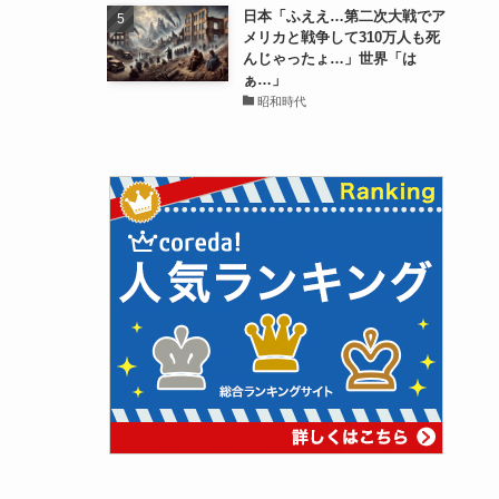
日本「ふええ…第二次大戦でア
メリカと戦争して310万人も死
んじゃったょ…」世界「は
ぁ…」
昭和時代