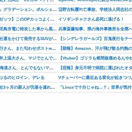
まさかの「上下」グラデーション。ポルシェが豪州75周年を祝う特別モデル「911 Turbo S Land Down Under」を発表、1951年の「見果てぬ夢」が内外装に再現
【仮面ライダーゼッツ】このOPカッコよくない？本編の展開ちゃんと反映してて完成度高いし
イソギンチャクさん必死に逃げる！
【動画あり】鹿児島市電に特攻した車から黒服3人組が車を乗り捨てて逃走
【画像】日産が社運をかけて発売するSUVがこちらです‥‥
【悲報】有吉弘行さん、また匂わせポストwwwwwwwwwwwwwwww
【衝撃】巨人・井上温大さん、マジでとんでもない事態にwww
【Vtuber】ゴリラも椎間板痛めるんや
【画像】NHK北海道さん、とんでもないマシュマロ女子をキャスターに起用してしまうwwwwwwww
ぶるのヒロイン、デレる
Vチューバーに最近ある変化が起きつつ
【マジかよ】入社3ヶ月の新人が労基を連れて来て「90連勤させられました」「労働基準法違反です」→俺「彼は30連休中ですが?」