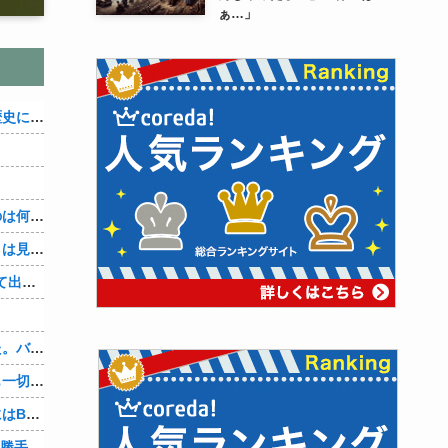
ぁ…」
織田信雄って、「織田信雄はバカ」と歴史に書かれているが今まで家が残っているんでバカではないよな？
３～１５世紀に文明が発展しなかったのは何故か？
なぜ本能寺の変で織田信長の遺体（骨）は見つからなかったのか
【4/4】「今日は早く帰ります」と言って出て行く妻が、何ヶ月ぶりだろう、見送る私に振り返って手を振っている。罪のなせる気持ちの表れなのか。今日の午後調査員から連絡が入る…
、
先週夫に、私に彼がいるのがバレました。バレ覚悟での朝帰りでしたが・・・ 私は意志を持って彼に抱かれました。その時にはもう結婚生活を終わりにする覚悟が出来ていました。
彼氏「俺の親は毒親。だから結婚しても一切関わらなくていい」私「うん」彼氏「そのかわり俺もお前の親と一切関わらない。結婚の挨拶にも行かない」私「えっ」
妻に、つとめて明るく言った。「たまにはB（俺の親友）も呼んで家で鍋でもしようか。」妻は箸を持つ手をブルブル震わせながら「何でBさんなの？」と。お前の浮気相手だからだよ！！
OpenAI、Anthropicに続きMetaのAIも勝手に他社攻撃 嘘ξけど何これ流行ってんの？