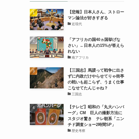
【悲報】日本人さん、ストロー
マン論法が好きすぎる
近現代
「アフリカの国40ヵ国挙げな
さい」←日本人の15%が答えら
れない
南アフリカ
【三国志】馬謖って戦争に出さ
ずに内政だけやらせてりゃ街亭
の戦いも起こらず、うまく仕事
こなせてたんじゃね？
三国志
【テレビ】昭和の「丸大ハンバ
ーグ」CM 巨人の撮影方法に
スタジオ驚き テレ朝系「ニン
チド調査ショー2時間SP」
歴史考察