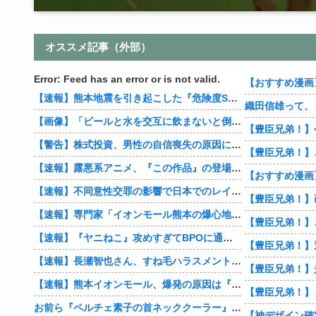
オススメ記事（外部）
Error: Feed has an error or is not valid.
【速報】熊本地震を引き起こした『危険度Sランク断層』日本のド真ん中に10カ所もあると判明
【画像】「ビールと水を交互に飲まないと倒れるグラス」発売
【豊臣兄弟！】
【警告】株式投資、男性の自信喪失の原因に… 6割超が「人生の敗者」自認
【速報】露悪系アニメ、『この作品』の登場で最盛期を迎えてしまう…
【速報】不同意性交罪の影響で日本でのレイプ認知件数爆増
【速報】専門家「イオンモール熊本の爆心地に”こんなもの”があったんだけど…」
【速報】『ヤニねこ』攻めすぎてBPOに通報される
【速報】長瀬智也さん、すね毛ハラスメントを謝罪「不快な思いをさせて申し訳ありませんでした」
【速報】熊本イオンモール、爆発の原因は『これ』の可能性
【豊臣兄弟！】
お前ら『ペルチェ素子の首ネッククーラー』使ったことあるか？