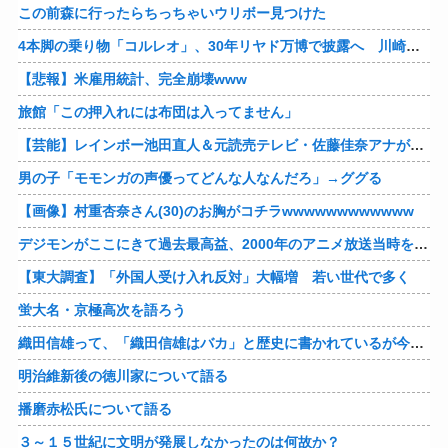
この前森に行ったらちっちゃいウリボー見つけた
4本脚の乗り物「コルレオ」、30年リヤド万博で披露へ 川崎重工が35年発売目指す
【悲報】米雇用統計、完全崩壊www
旅館「この押入れには布団は入ってません」
【芸能】レインボー池田直人＆元読売テレビ・佐藤佳奈アナが結婚
男の子「モモンガの声優ってどんな人なんだろ」→ググる
【画像】村重杏奈さん(30)のお胸がコチラwwwwwwwwwwww
デジモンがここにきて過去最高益、2000年のアニメ放送当時を上回る
【東大調査】「外国人受け入れ反対」大幅増 若い世代で多く
蛍大名・京極高次を語ろう
織田信雄って、「織田信雄はバカ」と歴史に書かれているが今まで家が残っているんでバカではないよな？
明治維新後の徳川家について語る
播磨赤松氏について語る
３～１５世紀に文明が発展しなかったのは何故か？