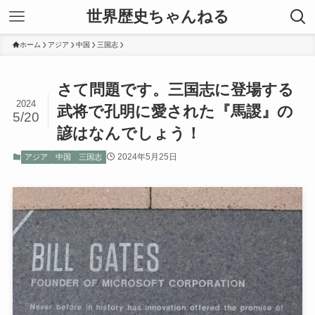
世界歴史ちゃんねる
ホーム
アジア
中国
三国志
さて問題です。三国志に登場する
2024
武将で孔明に愛された『馬謖』の
5/20
諺はなんでしょう！
2024年5月25日
アジア
中国
三国志