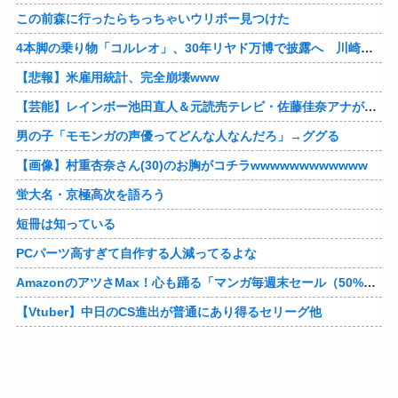
この前森に行ったらちっちゃいウリボー見つけた
4本脚の乗り物「コルレオ」、30年リヤド万博で披露へ 川崎重工が35年発売目指す
【悲報】米雇用統計、完全崩壊www
【芸能】レインボー池田直人＆元読売テレビ・佐藤佳奈アナが結婚
男の子「モモンガの声優ってどんな人なんだろ」→ググる
【画像】村重杏奈さん(30)のお胸がコチラwwwwwwwwwwww
蛍大名・京極高次を語ろう
短冊は知っている
PCパーツ高すぎて自作する人減ってるよな
AmazonのアツさMax！心も踊る「マンガ毎週末セール（50%還元）」2日目襲来！他
【Vtuber】中日のCS進出が普通にあり得るセリーグ他