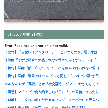
オススメ記事（外部）
Error: Feed has an error or is not valid.
【悲報】『自認レイブンクロー』 ← こいつらのタチ悪い率は異常
保健師「まずは社食で大盛り頼むの辞めてみます？」 ワイ「…食っちゃいけないものを売ってるのか？」
【警告】医師『熱中症で”ロキソニン”を飲んではいけない理由がこれ』
【警告】医師「米国では”ヘロインと同じくらいヤバい薬”が日本では平気で処方されてる」
ASDなんやが『冗談』とか『社交辞令』がマジでわからなくて怖い
【困惑】マチアプで会う約束した相手に『この返信』送ったらブロックされたんやが…
【速報】ユニクロの置くだけセルフレジ、スーパーにも導入へ
【速報】東京駅に『地下シェルター』整備を正式表明