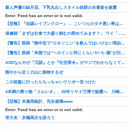
新人声優の結月花、下乳丸出しスタイル抜群の水着姿を披露
Error: Feed has an error or is not valid.
【悲報】『自認レイブンクロー』 ← こいつらのタチ悪い率は異常
保健師「まずは社食で大盛り頼むの辞めてみます？」 ワイ「…食っちゃいけないものを売ってるのか？」
【警告】医師『熱中症で”ロキソニン”を飲んではいけない理由がこれ』
【警告】医師「米国では”ヘロインと同じくらいヤバい薬”が日本では平気で処方されてる」
ASDなんやが『冗談』とか『社交辞令』がマジでわからなくて怖い
暇やから近くの山に探検するぜ
この前森に行ったらちっちゃいウリボー見つけた
4本脚の乗り物「コルレオ」、30年リヤド万博で披露へ 川崎重工が35年発売目指す
【悲報】米雇用統計、完全崩壊www
Error: Feed has an error or is not valid.
蛍大名・京極高次を語ろう