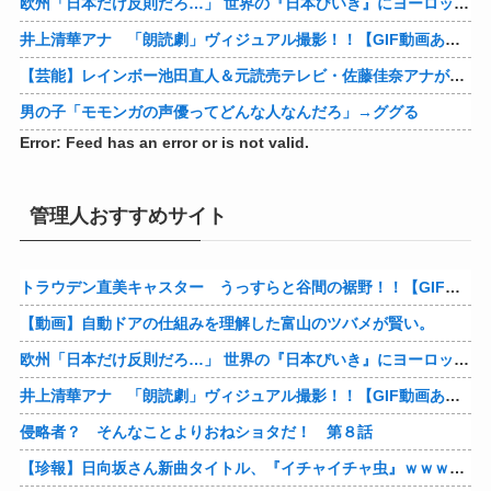
欧州「日本だけ反則だろ…」 世界の『日本びいき』にヨーロッパ全土から不満の声
井上清華アナ 「朗読劇」ヴィジュアル撮影！！【GIF動画あり】
【芸能】レインボー池田直人＆元読売テレビ・佐藤佳奈アナが結婚
男の子「モモンガの声優ってどんな人なんだろ」→ググる
Error: Feed has an error or is not valid.
管理人おすすめサイト
トラウデン直美キャスター うっすらと谷間の裾野！！【GIF動画あり】
【動画】自動ドアの仕組みを理解した富山のツバメが賢い。
欧州「日本だけ反則だろ…」 世界の『日本びいき』にヨーロッパ全土から不満の声
井上清華アナ 「朗読劇」ヴィジュアル撮影！！【GIF動画あり】
侵略者？ そんなことよりおねショタだ！ 第８話
【珍報】日向坂さん新曲タイトル、『イチャイチャ虫』ｗｗｗ★2