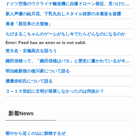
ドイツ空港のウクライナ輸送機に自爆ドローン接近、見つけた空港職員が蹴り落とす…高性能プラスチック爆弾搭載！
新人声優の結月花、下乳丸出しスタイル抜群の水着姿を披露
勇者「異世界の大冒険」
ちびまるこちゃんのゲームがもし今でたらどんなのになるのか
Error: Feed has an error or is not valid.
蛍大名・京極高次を語ろう
織田信雄って、「織田信雄はバカ」と歴史に書かれているが今まで家が残っているんでバカではないよな？
明治維新後の徳川家について語る
播磨赤松氏について語る
３～１５世紀に文明が発展しなかったのは何故か？
新着News
暇やから近くの山に探検するぜ