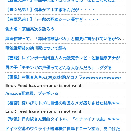
【豊臣兄弟！】信孝がアホすぎるんだが・・・・
【豊臣兄弟！】与一郎の死ぬシーン長すぎ・・・・
蛍大名・京極高次を語ろう
織田信雄って、「織田信雄はバカ」と歴史に書かれているが今まで家が残っているんでバカではないよな？
明治維新後の徳川家について語る
【芸能】レインボー池田直人＆元読売テレビ・佐藤佳奈アナが結婚
男の子「モモンガの声優ってどんな人なんだろ」→ググる
【画像】村重杏奈さん(30)のお胸がコチラwwwwwwwwwwww
Error: Feed has an error or is not valid.
Amazon配達員、ブチギレる
【復讐】嫁いびりトメに自慢の角煮をメガ盛りさせた結果ｗｗｗｗ 他
Error: Feed has an error or is not valid.
【珍報】日向坂さん新曲タイトル、『イチャイチャ虫』ｗｗｗ★2
ドイツ空港のウクライナ輸送機に自爆ドローン接近、見つけた空港職員が蹴り落とす…高性能プラスチック爆弾搭載！