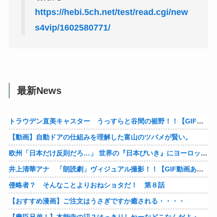
https://hebi.5ch.net/test/read.cgi/new
s4vip/1602580771/
最新News
トラウデン直美キャスター うっすらと谷間の裾野！！【GIF動画あり】
【動画】自動ドアの仕組みを理解した富山のツバメが賢い。
欧州「日本だけ反則だろ…」 世界の『日本びいき』にヨーロッパ全土から不満の声
井上清華アナ 「朗読劇」ヴィジュアル撮影！！【GIF動画あり】
侵略者？ そんなことよりおねショタだ！ 第８話
【おすすめ漫画】ご注文はうさぎですか癒される・・・・
【豊臣兄弟！】本能寺の辺？はっきりしねーなどこなんだよ・・・・