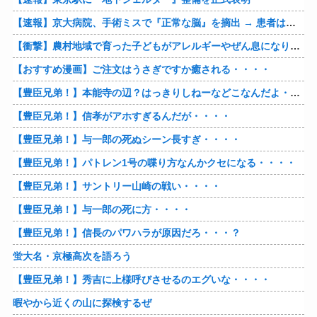
【速報】京大病院、手術ミスで『正常な脳』を摘出 → 患者は自発呼吸不可能な植物状態に
【衝撃】農村地域で育った子どもがアレルギーやぜん息になりにくい『農場効果』を引き起こす細菌が判明
【おすすめ漫画】ご注文はうさぎですか癒される・・・・
【豊臣兄弟！】本能寺の辺？はっきりしねーなどこなんだよ・・・・
【豊臣兄弟！】信孝がアホすぎるんだが・・・・
【豊臣兄弟！】与一郎の死ぬシーン長すぎ・・・・
【豊臣兄弟！】パトレン1号の喋り方なんかクセになる・・・・
【豊臣兄弟！】サントリー山崎の戦い・・・・
【豊臣兄弟！】与一郎の死に方・・・・
【豊臣兄弟！】信長のパワハラが原因だろ・・・？
蛍大名・京極高次を語ろう
【豊臣兄弟！】秀吉に上様呼びさせるのエグいな・・・・
暇やから近くの山に探検するぜ