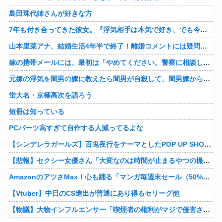
島田珠代姉さんが好きな方
7年も付き合ってきた彼女。『浮気相手は本気で好き、でも今の生活は壊したくない。あなたは家族で、浮気相手は恋人。それじゃ駄目なの？』人の心なんて持ってなかったｗ
山本里菜アナ、結婚生活4年半で終了！離婚コメントには疑問の声
嫁の携帯メールには、最初は「やめてください。警察に相談します」とかだったけど、最近は「昨日もすごかった。間君のが中でビクピｋ（ｒｙ」とｗ しかも羽目鳥も満載だった！
元嫁の浮気を間男の嫁に教えたら間男が自殺して、間男嫁から感謝されつつ元嫁に『いつ死ぬの？』と笑顔で言われた衝撃
蛍大名・京極高次を語ろう
短冊は知っている
PCパーツ高すぎて自作する人減ってるよな
【シンデレラガールズ】百鬼夜行をテーマとしたPOP UP SHOPが東京・大阪にて開催
【悲報】セクシー女優さん「大変なのは時間が止まるやつの撮影」←ばらしてしまうｗ
AmazonのアツさMax！心も踊る「マンガ毎週末セール（50%還元）」2日目襲来！他
【Vtuber】中日のCS進出が普通にあり得るセリーグ他
【物議】大物インフルエンサー「喫煙者の権利がマジで侵害されてる。いくら税金払ってるんだ」他