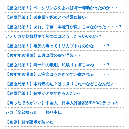
【豊臣兄弟！】ペニシリンさえあれば与一郎助かったのか・・・？
【豊臣兄弟！】破傷風で死ぬとか普通に怖い・・・・
【豊臣兄弟！】あれ、字幕「本能寺が変」じゃなかった・・・？
アメリカが朝鮮戦争で勝つにはどうしたらいいのか？
【豊臣兄弟！】毒矢の毒ってトリカブトなのかな・・・？
【おすすめ漫画】四月は君の嘘で号泣・・・・
【豊臣兄弟！】与一郎の最期、尺取りすぎじゃね・・・？
【おすすめ漫画】ご注文はうさぎですか癒される・・・・
【豊臣兄弟！】本能寺の辺？はっきりしねーなどこなんだよ・・・・
【豊臣兄弟！】信孝がアホすぎるんだが・・・・
【焦ったほうがいい】中国人「日本人評論家がBYDのラッコの装備を褒めてるけど中国では基本的な装備やぞ…？」
シカ「全部喰った」 祭り中止
【画像】開示請求が届いた…