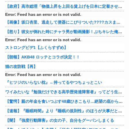
【政府】高市総理「物価上昇を上回る賃上げを日本に定着させる」 国家公務員月給3.51％増へ 人事院の勧告を受け
Error: Feed has an error or is not valid.
【画像】坂口杏里、逃走して便器にこびりついた????カスまで晒されるwww
【怒り】彼女が倒れた時にチャラ男が動画撮影！ぶちキレた俺がしたことｗｗｗｗ 他
Error: Feed has an error or is not valid.
ストロングビデ1【ふくらすずめ】
【朗報】AKB48 ロッテとコラボ決定！！
猫の攻防戦【再】
Error: Feed has an error or is not valid.
『ヒツジのいらない枕』←持ってるやつちょっとこい
ワイみたいな『勉強だけできる高学歴発達障害者』ってどう生きたらいいんや？
【驚愕】親の年金を食いつぶす48歳ひきこもり…絶望の底から家族を救ったのは『障害基礎年金』だった
【速報】『睡眠時間』より『睡眠の規則性』のほうが大事だと判明
【闇】『強度行動障害』の女の子、自分をグーパンしまくる