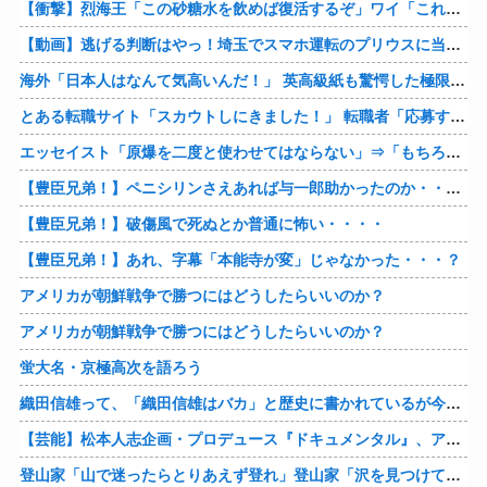
【衝撃】烈海王「この砂糖水を飲めば復活するぞ」ワイ「これはトンデモ理論やろなぁ」ﾍﾟﾗ←結果ｗｗｗｗ
【動画】逃げる判断はやっ！埼玉でスマホ運転のプリウスに当て逃げされる車載。
海外「日本人はなんて気高いんだ！」 英高級紙も驚愕した極限の中の日本人の姿に世界が衝撃
とある転職サイト「スカウトしにきました！」 転職者「応募するわ！」 → 結果ｗｗｗｗｗ
エッセイスト「原爆を二度と使わせてはならない」⇒「もちろん中国の核も非難する？」⇒「中国の核は綺麗な核！」
【豊臣兄弟！】ペニシリンさえあれば与一郎助かったのか・・・？
【豊臣兄弟！】破傷風で死ぬとか普通に怖い・・・・
【豊臣兄弟！】あれ、字幕「本能寺が変」じゃなかった・・・？
アメリカが朝鮮戦争で勝つにはどうしたらいいのか？
アメリカが朝鮮戦争で勝つにはどうしたらいいのか？
蛍大名・京極高次を語ろう
織田信雄って、「織田信雄はバカ」と歴史に書かれているが今まで家が残っているんでバカではないよな？
【芸能】松本人志企画・プロデュース『ドキュメンタル』、アメリカで初の制作が決定
登山家「山で迷ったらとりあえず登れ」登山家「沢を見つけて下山しろ」←これ結局どっちが正解なの？