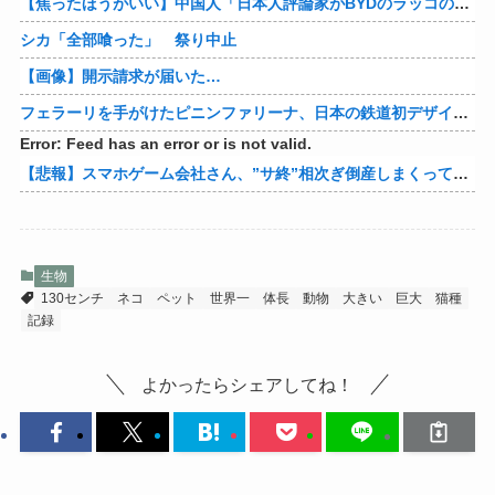
【焦ったほうがいい】中国人「日本人評論家がBYDのラッコの装備を褒めてるけど中国では基本的な装備やぞ…？」
シカ「全部喰った」 祭り中止
【画像】開示請求が届いた…
フェラーリを手がけたピニンファリーナ、日本の鉄道初デザイン。南海電鉄が新たな空港特急をなにわ筋線へ導入
Error: Feed has an error or is not valid.
【悲報】スマホゲーム会社さん、”サ終”相次ぎ倒産しまくってる模様
生物
130センチ
ネコ
ペット
世界一
体長
動物
大きい
巨大
猫種
記録
よかったらシェアしてね！