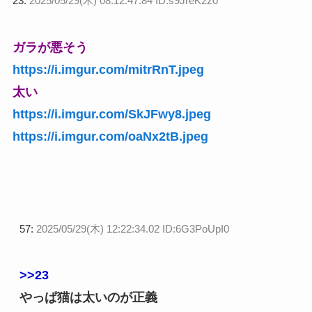
23:
2025/05/29(木) 08:12:47.84 ID:s9JreK2z0
ガラが悪そう
https://i.imgur.com/mitrRnT.jpeg
太い
https://i.imgur.com/SkJFwy8.jpeg
https://i.imgur.com/oaNx2tB.jpeg
57:
2025/05/29(木) 12:22:34.02 ID:6G3PoUpI0
>>23
やっぱ猫は太いのが正義