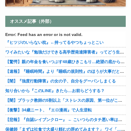
オススメ記事（外部）
Error: Feed has an error or is not valid.
『ヒツジのいらない枕』←持ってるやつちょっとこい
ワイみたいな『勉強だけできる高学歴発達障害者』ってどう生きたらいいんや？
【驚愕】親の年金を食いつぶす48歳ひきこもり…絶望の底から家族を救ったのは『障害基礎年金』だった
【速報】『睡眠時間』より『睡眠の規則性』のほうが大事だと判明
【闇】『強度行動障害』の女の子、自分をグーパンしまくる
知り合いから『このLINE』きたら…お前らどうする？
【闇】ブラック教師の5割以上「ストレスの原因、第一位がこれ」
【衝撃】34歳ニート、『エロ漫画』で人生逆転
【悲報】『自認レイブンクロー』 ← こいつらのタチ悪い率は異常
保健師「まずは社食で大盛り頼むの辞めてみます？」 ワイ「…食っちゃいけないものを売ってるのか？」