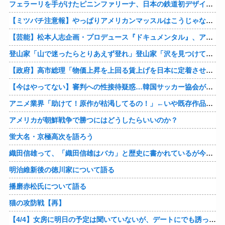
フェラーリを手がけたピニンファリーナ、日本の鉄道初デザイン。南海電鉄が新たな空港特急をなにわ筋線へ導入
【ミツバチ注意報】やっぱりアメリカンマッスルはこうじゃないとな・・・。ダッジが「直6ツインターボ、600馬力」の新型「チャージャー ”スーパービー”」を発表
【芸能】松本人志企画・プロデュース『ドキュメンタル』、アメリカで初の制作が決定
登山家「山で迷ったらとりあえず登れ」登山家「沢を見つけて下山しろ」←これ結局どっちが正解なの？
【政府】高市総理「物価上昇を上回る賃上げを日本に定着させる」 国家公務員月給3.51％増へ 人事院の勧告を受け
【今はやってない】審判への性接待疑惑…韓国サッカー協会が声明「現在は一切発生していない」
アニメ業界「助けて！原作が枯渇してるの！」←いや既存作品の2期やったら良いよね？
アメリカが朝鮮戦争で勝つにはどうしたらいいのか？
蛍大名・京極高次を語ろう
織田信雄って、「織田信雄はバカ」と歴史に書かれているが今まで家が残っているんでバカではないよな？
明治維新後の徳川家について語る
播磨赤松氏について語る
猫の攻防戦【再】
【4/4】女房に明日の予定は聞いていないが、デートにでも誘ってみる。多分断られるはずだ。間男と会うからね。はいはいどうぞ思う存分お楽しみください。そのうち地獄に落してやるわ！