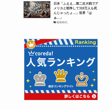
日本「ふええ…第二次大戦でア
メリカと戦争して310万人も死
んじゃったょ…」世界「は
ぁ…」
昭和時代