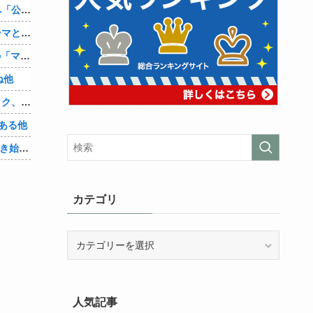
兵庫斎藤知事、県の海外事務所を全廃へ「公務員が海外で遊ぶためにあるだけ」
【シンデレラガールズ】百鬼夜行をテーマとしたPOP UP SHOPが東京・大阪にて開催
【朗報】Amazon、汗が飛び散る灼熱の「マンガ毎週末セール（50%還元）」を開催！他
ね他
【悲報】身元不明で病院に運ばれたオタク、待ち受けから「ラブライブ」と呼ばれるｗｗｗｗ他
ある他
「Linuxで十分じゃね…？」世界が気付き始める他
カテゴリ
カ
テ
ゴ
リ
人気記事