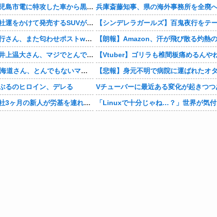
【動画あり】鹿児島市電に特攻した車から黒服3人組が車を乗り捨てて逃走
【画像】日産が社運をかけて発売するSUVがこちらです‥‥
【悲報】有吉弘行さん、また匂わせポストwwwwwwwwwwwwwwww
【衝撃】巨人・井上温大さん、マジでとんでもない事態にwww
【Vtuber】ゴリラも椎間板痛めるんや
【画像】NHK北海道さん、とんでもないマシュマロ女子をキャスターに起用してしまうwwwwwwww
ぶるのヒロイン、デレる
Vチューバーに最近ある変化が起きつつ
【マジかよ】入社3ヶ月の新人が労基を連れて来て「90連勤させられました」「労働基準法違反です」→俺「彼は30連休中ですが?」