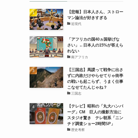
【悲報】日本人さん、ストロー
マン論法が好きすぎる
近現代
「アフリカの国40ヵ国挙げな
さい」←日本人の15%が答えら
れない
南アフリカ
【三国志】馬謖って戦争に出さ
ずに内政だけやらせてりゃ街亭
の戦いも起こらず、うまく仕事
こなせてたんじゃね？
三国志
【テレビ】昭和の「丸大ハンバ
ーグ」CM 巨人の撮影方法に
スタジオ驚き テレ朝系「ニン
チド調査ショー2時間SP」
歴史考察