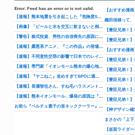
Error: Feed has an error or is not valid.
【速報】熊本地震を引き起こした『危険度Sランク断層』日本のド真ん中に10カ所もあると判明
【画像】「ビールと水を交互に飲まないと倒れるグラス」発売
【豊臣兄弟！】
【警告】株式投資、男性の自信喪失の原因に… 6割超が「人生の敗者」自認
【速報】露悪系アニメ、『この作品』の登場で最盛期を迎えてしまう…
【速報】不同意性交罪の影響で日本でのレイプ認知件数爆増
【速報】専門家「イオンモール熊本の爆心地に”こんなもの”があったんだけど…」
【速報】『ヤニねこ』攻めすぎてBPOに通報される
【速報】長瀬智也さん、すね毛ハラスメントを謝罪「不快な思いをさせて申し訳ありませんでした」
【速報】熊本イオンモール、爆発の原因は『これ』の可能性
【豊臣兄弟！】
お前ら『ペルチェ素子の首ネッククーラー』使ったことあるか？