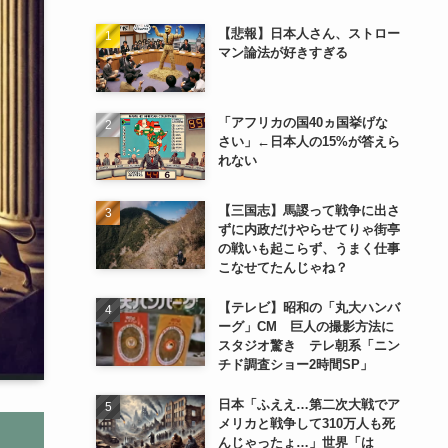
【悲報】日本人さん、ストロー
マン論法が好きすぎる
「アフリカの国40ヵ国挙げな
さい」←日本人の15%が答えら
れない
【三国志】馬謖って戦争に出さ
ずに内政だけやらせてりゃ街亭
の戦いも起こらず、うまく仕事
こなせてたんじゃね？
【テレビ】昭和の「丸大ハンバ
ーグ」CM 巨人の撮影方法に
スタジオ驚き テレ朝系「ニン
チド調査ショー2時間SP」
日本「ふええ…第二次大戦でア
メリカと戦争して310万人も死
んじゃったょ…」世界「は