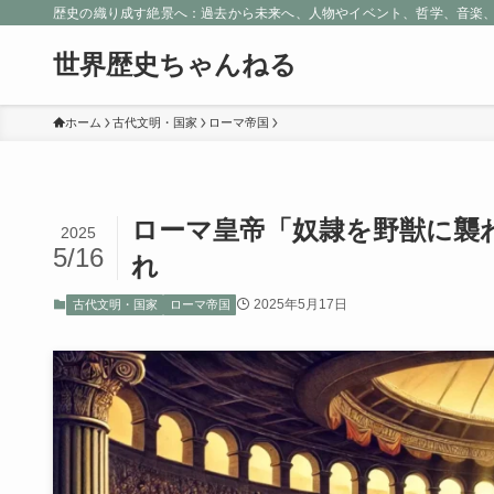
歴史の織り成す絶景へ：過去から未来へ、人物やイベント、哲学、音楽
世界歴史ちゃんねる
ホーム
古代文明・国家
ローマ帝国
ローマ皇帝「奴隷を野獣に襲
2025
5/16
れ
2025年5月17日
古代文明・国家
ローマ帝国