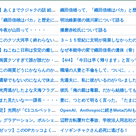
【おすすめ漫画】あくまでクジャクの話 絵が綺麗・・・・
織田信雄って、「織田信雄はバカ」と歴史に書かれているが今まで家が残っているんでバカではないよな？
明治維新後の徳川家について語る
今夜が山田って・・・・
播磨赤松氏について語る
【豊臣兄弟！】このクソ大河早く終わらないかな・・・？
【おすすめ漫画】ねこねこ日和は安定の癒し・・・・
【豊臣兄弟！】画質クソすぎて誰が誰だか・・・？
【豊臣兄弟！】この画質どうにかならんのか・・・？
職場の人妻と不倫をして、ついに、、
【豊臣兄弟！】選挙でもないのになんで休止・・・？
【豊臣兄弟！】光秀逃がしたよな天海フラグすぎる・・・・
また見たいなー一課長・・・・
【神デザイン確定】光岡が「C1コルベット風」新型オープンカーの最新ティーザー画像を公開、マツダ・ロードスターの信頼性にレトロな外観がドッキング
まさかの「上下」グラデーション。ポルシェが豪州75周年を祝う特別モデル「911 Turbo S Land Down Under」を発表、1951年の「見果てぬ夢」が内外装に再現
【仮面ライダーゼッツ】このOPカッコよくない？本編の展開ちゃんと反映してて完成度高いし
イソギンチャクさん必死に逃げる！