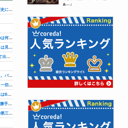
ぁ…」
織田信雄って、「織田信雄はバカ」と歴史に書かれているが今まで家が残っているんでバカではないよな？
３～１５世紀に文明が発展しなかったのは何故か？
なぜ本能寺の変で織田信長の遺体（骨）は見つからなかったのか
【4/4】「今日は早く帰ります」と言って出て行く妻が、何ヶ月ぶりだろう、見送る私に振り返って手を振っている。罪のなせる気持ちの表れなのか。今日の午後調査員から連絡が入る…
、
先週夫に、私に彼がいるのがバレました。バレ覚悟での朝帰りでしたが・・・ 私は意志を持って彼に抱かれました。その時にはもう結婚生活を終わりにする覚悟が出来ていました。
彼氏「俺の親は毒親。だから結婚しても一切関わらなくていい」私「うん」彼氏「そのかわり俺もお前の親と一切関わらない。結婚の挨拶にも行かない」私「えっ」
妻に、つとめて明るく言った。「たまにはB（俺の親友）も呼んで家で鍋でもしようか。」妻は箸を持つ手をブルブル震わせながら「何でBさんなの？」と。お前の浮気相手だからだよ！！
OpenAI、Anthropicに続きMetaのAIも勝手に他社攻撃 嘘ξけど何これ流行ってんの？
辺野古転覆ﾀﾋ亡事故、学校法人同志社の第三者委員会が調査報告書を公表 … 安全配慮義務違反や安全管理に関する検証を妨げた組織風土の存在を指摘