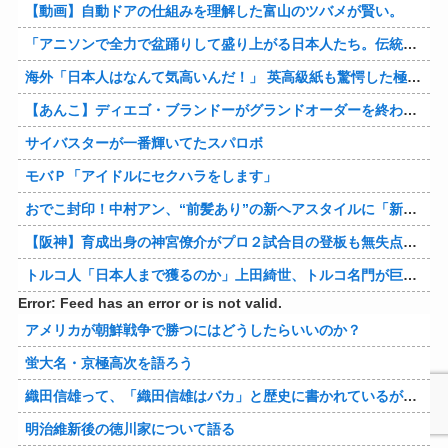
【動画】自動ドアの仕組みを理解した富山のツバメが賢い。
「アニソンで全力で盆踊りして盛り上がる日本人たち。伝統もオタクもこの熱量、素晴らしい」→女さんブチギレ「これを見て『日本の品格が落ちた』と思いま…
海外「日本人はなんて気高いんだ！」 英高級紙も驚愕した極限の中の日本人の姿に世界が衝撃
【あんこ】ディエゴ・ブランドーがグランドオーダーを終わらせるようです【FGO二部】 第１６６話
サイバスターが一番輝いてたスパロボ
モバＰ「アイドルにセクハラをします」
おでこ封印！中村アン、“前髪あり”の新ヘアスタイルに「新鮮でたまらん」の声【画像】
【阪神】育成出身の神宮僚介がプロ２試合目の登板も無失点 ボスラーを三振に ピンチで抑えた
トルコ人「日本人まで獲るのか」上田綺世、トルコ名門が巨額の正式オファー！現地サポが騒然！【海外の反応】
Error: Feed has an error or is not valid.
アメリカが朝鮮戦争で勝つにはどうしたらいいのか？
蛍大名・京極高次を語ろう
織田信雄って、「織田信雄はバカ」と歴史に書かれているが今まで家が残っているんでバカではないよな？
明治維新後の徳川家について語る