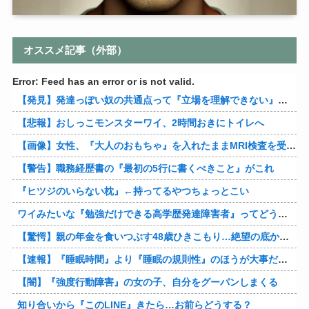
オススメ記事（外部）
Error: Feed has an error or is not valid.
【発見】発達っぽい奴の共通点って『立場を理解できない』だよな
【悲報】おしっこモンスターワイ、2時間おきにトイレへ
【画像】女性、『大人のおもちゃ』を入れたままMRI検査を受けた結果 →
【警告】職務経歴書の『最初の5行に書くべきこと』がこれ
『ヒツジのいらない枕』←持ってるやつちょっとこい
ワイみたいな『勉強だけできる高学歴発達障害者』ってどう生きたらいいんや？
【驚愕】親の年金を食いつぶす48歳ひきこもり…絶望の底から家族を救ったのは『障害基礎年金』だった
【速報】『睡眠時間』より『睡眠の規則性』のほうが大事だと判明
【闇】『強度行動障害』の女の子、自分をグーパンしまくる
知り合いから『このLINE』きたら…お前らどうする？