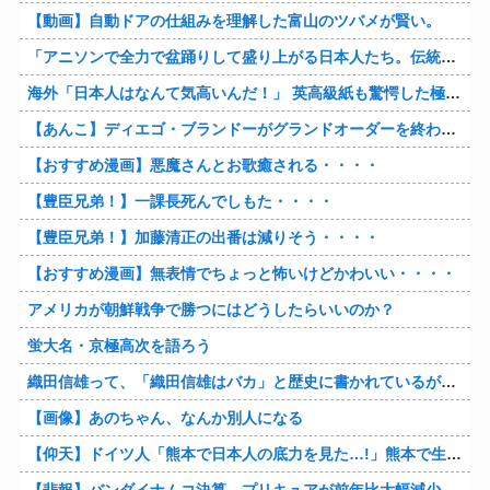
【動画】自動ドアの仕組みを理解した富山のツバメが賢い。
「アニソンで全力で盆踊りして盛り上がる日本人たち。伝統もオタクもこの熱量、素晴らしい」→女さんブチギレ「これを見て『日本の品格が落ちた』と思いま…
海外「日本人はなんて気高いんだ！」 英高級紙も驚愕した極限の中の日本人の姿に世界が衝撃
【あんこ】ディエゴ・ブランドーがグランドオーダーを終わらせるようです【FGO二部】 第１６６話
【おすすめ漫画】悪魔さんとお歌癒される・・・・
【豊臣兄弟！】一課長死んでしもた・・・・
【豊臣兄弟！】加藤清正の出番は減りそう・・・・
【おすすめ漫画】無表情でちょっと怖いけどかわいい・・・・
アメリカが朝鮮戦争で勝つにはどうしたらいいのか？
蛍大名・京極高次を語ろう
織田信雄って、「織田信雄はバカ」と歴史に書かれているが今まで家が残っているんでバカではないよな？
【画像】あのちゃん、なんか別人になる
【仰天】ドイツ人「熊本で日本人の底力を見た…!」熊本で生まれて初めて震度7の大地震を経験したドイツ人。直後、日本人たちの行動に衝撃を受けてしまう…
【悲報】バンダイナムコ決算、プリキュアが前年比大幅減少