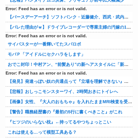
Error: Feed has an error or is not valid.
【バースデーアーチ】ソフトバンク・近藤健介、西武・武内から第24号先制ソロホームラン！！！！！！！！！！！！！【西武対ソフトバンク20回戦】
【バレた理由がｗ】ドライブレコーダーで専業主婦の汚嫁の10年越し不倫発覚！制裁の詳細がコレｗｗｗｗｗ 他
Error: Feed has an error or is not valid.
サイバスターが一番輝いてたスパロボ
モバＰ「アイドルにセクハラをします」
おでこ封印！中村アン、“前髪あり”の新ヘアスタイルに「新鮮でたまらん」の声【画像】
Error: Feed has an error or is not valid.
【発見】発達っぽい奴の共通点って『立場を理解できない』だよな
【悲報】おしっこモンスターワイ、2時間おきにトイレへ
【画像】女性、『大人のおもちゃ』を入れたままMRI検査を受けた結果 →
【警告】職務経歴書の『最初の5行に書くべきこと』がこれ
『ヒツジのいらない枕』←持ってるやつちょっとこい
これは使える…って模型工具ある？