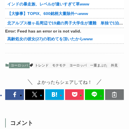
インドの暴走族、レベルが違いすぎて草www
【大惨事】TOPIX、600銘柄大量除外へwww
北アルプス槍ヶ岳周辺で19歳の男子大学生が遭難 単独で1泊2日の予定で入山も連絡取れず 警察が9日以降捜索予定
Error: Feed has an error or is not valid.
高齢処女の彼女(27)の初めてを頂いたからwww
ヨーロッパ
トレンド
モテモテ
ヨーロッパ
一重まぶた
外見
よかったらシェアしてね！
コメント