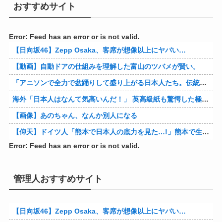
おすすめサイト
Error: Feed has an error or is not valid.
【日向坂46】Zepp Osaka、客席が想像以上にヤバい…
【動画】自動ドアの仕組みを理解した富山のツバメが賢い。
「アニソンで全力で盆踊りして盛り上がる日本人たち。伝統もオタクもこの熱量、素晴らしい」→女さんブチギレ「これを見て『日本の品格が落ちた』と思いま…
海外「日本人はなんて気高いんだ！」 英高級紙も驚愕した極限の中の日本人の姿に世界が衝撃
【画像】あのちゃん、なんか別人になる
【仰天】ドイツ人「熊本で日本人の底力を見た…!」熊本で生まれて初めて震度7の大地震を経験したドイツ人。直後、日本人たちの行動に衝撃を受けてしまう…
Error: Feed has an error or is not valid.
管理人おすすめサイト
【日向坂46】Zepp Osaka、客席が想像以上にヤバい…