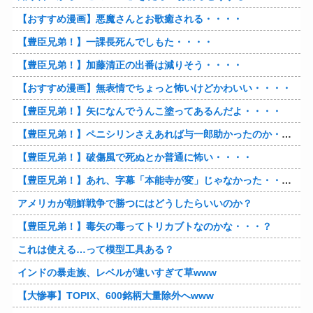
【おすすめ漫画】悪魔さんとお歌癒される・・・・
【豊臣兄弟！】一課長死んでしもた・・・・
【豊臣兄弟！】加藤清正の出番は減りそう・・・・
【おすすめ漫画】無表情でちょっと怖いけどかわいい・・・・
【豊臣兄弟！】矢になんでうんこ塗ってあるんだよ・・・・
【豊臣兄弟！】ペニシリンさえあれば与一郎助かったのか・・・？
【豊臣兄弟！】破傷風で死ぬとか普通に怖い・・・・
【豊臣兄弟！】あれ、字幕「本能寺が変」じゃなかった・・・？
アメリカが朝鮮戦争で勝つにはどうしたらいいのか？
【豊臣兄弟！】毒矢の毒ってトリカブトなのかな・・・？
これは使える…って模型工具ある？
インドの暴走族、レベルが違いすぎて草www
【大惨事】TOPIX、600銘柄大量除外へwww