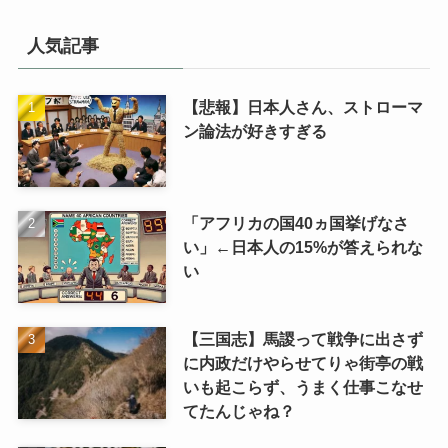
ゴ
リ
人気記事
【悲報】日本人さん、ストローマ
ン論法が好きすぎる
「アフリカの国40ヵ国挙げなさ
い」←日本人の15%が答えられな
い
【三国志】馬謖って戦争に出さず
に内政だけやらせてりゃ街亭の戦
いも起こらず、うまく仕事こなせ
てたんじゃね？