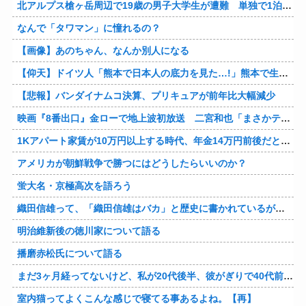
北アルプス槍ヶ岳周辺で19歳の男子大学生が遭難 単独で1泊2日の予定で入山も連絡取れず 警察が9日以降捜索予定
なんで「タワマン」に憧れるの？
【画像】あのちゃん、なんか別人になる
【仰天】ドイツ人「熊本で日本人の底力を見た…!」熊本で生まれて初めて震度7の大地震を経験したドイツ人。直後、日本人たちの行動に衝撃を受けてしまう…
【悲報】バンダイナムコ決算、プリキュアが前年比大幅減少
映画『8番出口』金ローで地上波初放送 二宮和也「まさかテレビにまで迷い込んでしまうとは」
1Kアパート家賃が10万円以上する時代、年金14万円前後だと賃貸の人は無理じゃね？
アメリカが朝鮮戦争で勝つにはどうしたらいいのか？
蛍大名・京極高次を語ろう
織田信雄って、「織田信雄はバカ」と歴史に書かれているが今まで家が残っているんでバカではないよな？
明治維新後の徳川家について語る
播磨赤松氏について語る
まだ3ヶ月経ってないけど、私が20代後半、彼がぎりで40代前半でＷ不倫中。計画している彼との二泊三日の旅行、早く行けるといいな♪
室内猫ってよくこんな感じで寝てる事あるよね。【再】