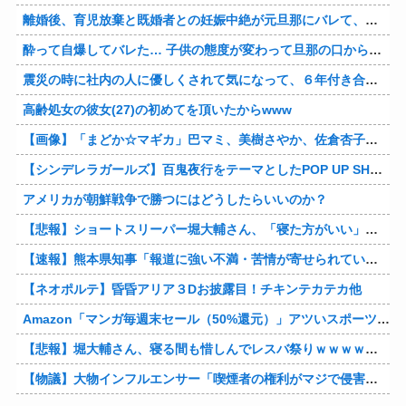
離婚後、育児放棄と既婚者との妊娠中絶が元旦那にバレて、養育費の支払いが止まった… 私が正社員で働くまで止めると言われてるけど、女として生きたいの。
酔って自爆してバレた… 子供の態度が変わって旦那の口から離婚って言葉が出て、急速に現実に引き戻されたっていうか、あー私本当にしちゃいけないことしてたんだなと思い知った。
震災の時に社内の人に優しくされて気になって、６年付き合った彼に別れを告げました。その時新たな好きな人に夢中で元彼はどうでもよく思えました。今ははっきり言って後悔してます…
高齢処女の彼女(27)の初めてを頂いたからwww
【画像】「まどか☆マギカ」巴マミ、美樹さやか、佐倉杏子エロすぎ放課後えんこーハメ撮りどぴゅどぴゅエチエチが最高すぎる❣
【シンデレラガールズ】百鬼夜行をテーマとしたPOP UP SHOPが東京・大阪にて開催
アメリカが朝鮮戦争で勝つにはどうしたらいいのか？
【悲報】ショートスリーパー堀大輔さん、「寝た方がいい」などと誹謗中傷され配信中に泣き出してしまう
【速報】熊本県知事「報道に強い不満・苦情が寄せられている」→TBSの報道特集がまさにそれな件他
【ネオポルテ】昏昏アリア３Dお披露目！チキンテカテカ他
Amazon「マンガ毎週末セール（50%還元）」アツいスポーツマンガ祭り最終日到来！！！他
【悲報】堀大輔さん、寝る間も惜しんでレスバ祭りｗｗｗｗｗｗｗｗｗｗｗｗｗｗｗｗｗｗｗｗｗｗｗｗ他
【物議】大物インフルエンサー「喫煙者の権利がマジで侵害されてる。いくら税金払ってるんだ」他