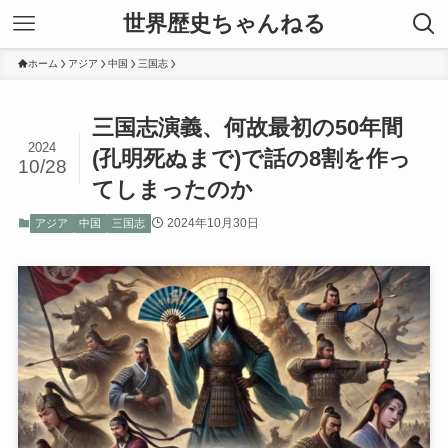
世界歴史ちゃんねる
ホーム
アジア
中国
三国志
三国志演義、何故最初の50年間
2024
(孔明死ぬまで)で話の8割を作っ
10/28
てしまったのか
2024年10月30日
アジア
中国
三国志