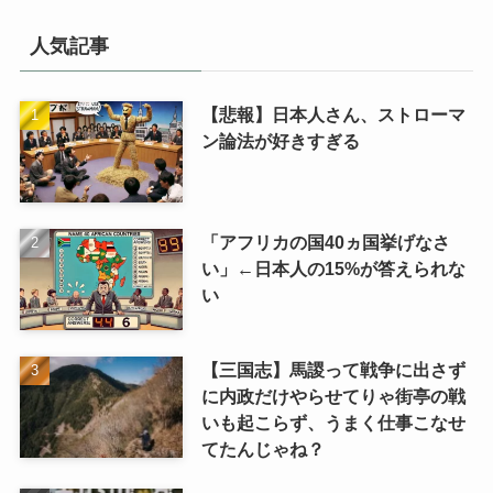
ゴ
リ
人気記事
【悲報】日本人さん、ストローマ
ン論法が好きすぎる
「アフリカの国40ヵ国挙げなさ
い」←日本人の15%が答えられな
い
【三国志】馬謖って戦争に出さず
に内政だけやらせてりゃ街亭の戦
いも起こらず、うまく仕事こなせ
てたんじゃね？