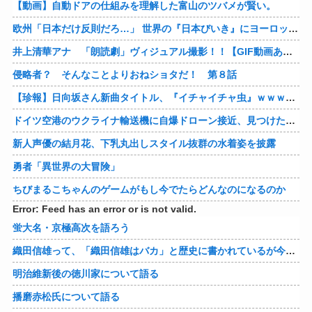
【動画】自動ドアの仕組みを理解した富山のツバメが賢い。
欧州「日本だけ反則だろ…」 世界の『日本びいき』にヨーロッパ全土から不満の声
井上清華アナ 「朗読劇」ヴィジュアル撮影！！【GIF動画あり】
侵略者？ そんなことよりおねショタだ！ 第８話
【珍報】日向坂さん新曲タイトル、『イチャイチャ虫』ｗｗｗ★2
ドイツ空港のウクライナ輸送機に自爆ドローン接近、見つけた空港職員が蹴り落とす…高性能プラスチック爆弾搭載！
新人声優の結月花、下乳丸出しスタイル抜群の水着姿を披露
勇者「異世界の大冒険」
ちびまるこちゃんのゲームがもし今でたらどんなのになるのか
Error: Feed has an error or is not valid.
蛍大名・京極高次を語ろう
織田信雄って、「織田信雄はバカ」と歴史に書かれているが今まで家が残っているんでバカではないよな？
明治維新後の徳川家について語る
播磨赤松氏について語る