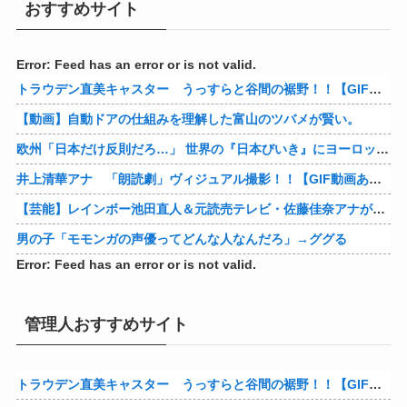
おすすめサイト
Error: Feed has an error or is not valid.
トラウデン直美キャスター うっすらと谷間の裾野！！【GIF動画あり】
【動画】自動ドアの仕組みを理解した富山のツバメが賢い。
欧州「日本だけ反則だろ…」 世界の『日本びいき』にヨーロッパ全土から不満の声
井上清華アナ 「朗読劇」ヴィジュアル撮影！！【GIF動画あり】
【芸能】レインボー池田直人＆元読売テレビ・佐藤佳奈アナが結婚
男の子「モモンガの声優ってどんな人なんだろ」→ググる
Error: Feed has an error or is not valid.
管理人おすすめサイト
トラウデン直美キャスター うっすらと谷間の裾野！！【GIF動画あり】