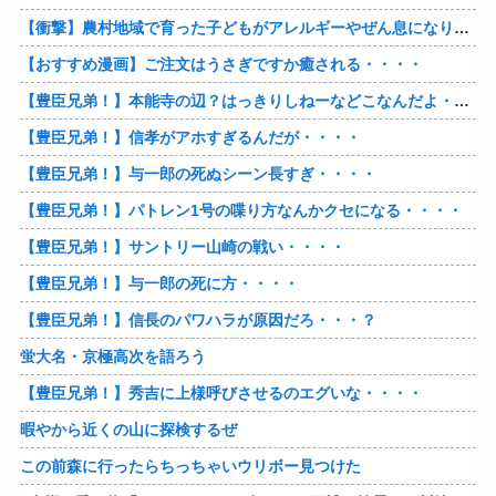
【衝撃】農村地域で育った子どもがアレルギーやぜん息になりにくい『農場効果』を引き起こす細菌が判明
【おすすめ漫画】ご注文はうさぎですか癒される・・・・
【豊臣兄弟！】本能寺の辺？はっきりしねーなどこなんだよ・・・・
【豊臣兄弟！】信孝がアホすぎるんだが・・・・
【豊臣兄弟！】与一郎の死ぬシーン長すぎ・・・・
【豊臣兄弟！】パトレン1号の喋り方なんかクセになる・・・・
【豊臣兄弟！】サントリー山崎の戦い・・・・
【豊臣兄弟！】与一郎の死に方・・・・
【豊臣兄弟！】信長のパワハラが原因だろ・・・？
蛍大名・京極高次を語ろう
【豊臣兄弟！】秀吉に上様呼びさせるのエグいな・・・・
暇やから近くの山に探検するぜ
この前森に行ったらちっちゃいウリボー見つけた