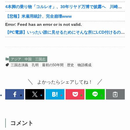
4本脚の乗り物「コルレオ」、30年リヤド万博で披露へ 川崎重工が35年発売目指す
【悲報】米雇用統計、完全崩壊www
Error: Feed has an error or is not valid.
【PC電源】いったい誰に見せるためにそんな所にLCD付けるのかな
アジア
中国
三国志
三国志演義
孔明
最初の50年間
歴史
物語構成
よかったらシェアしてね！
コメント