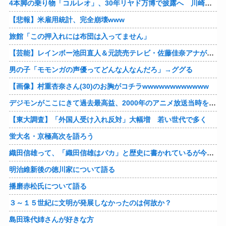
4本脚の乗り物「コルレオ」、30年リヤド万博で披露へ 川崎重工が35年発売目指す
【悲報】米雇用統計、完全崩壊www
旅館「この押入れには布団は入ってません」
【芸能】レインボー池田直人＆元読売テレビ・佐藤佳奈アナが結婚
男の子「モモンガの声優ってどんな人なんだろ」→ググる
【画像】村重杏奈さん(30)のお胸がコチラwwwwwwwwwwww
デジモンがここにきて過去最高益、2000年のアニメ放送当時を上回る
【東大調査】「外国人受け入れ反対」大幅増 若い世代で多く
蛍大名・京極高次を語ろう
織田信雄って、「織田信雄はバカ」と歴史に書かれているが今まで家が残っているんでバカではないよな？
明治維新後の徳川家について語る
播磨赤松氏について語る
３～１５世紀に文明が発展しなかったのは何故か？
島田珠代姉さんが好きな方