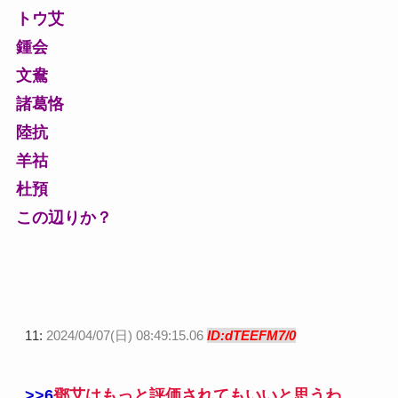
トウ艾
鍾会
文鴦
諸葛恪
陸抗
羊祜
杜預
この辺りか？
11:
2024/04/07(日) 08:49:15.06
ID:dTEEFM7/0
>>6
鄧艾はもっと評価されてもいいと思うわ