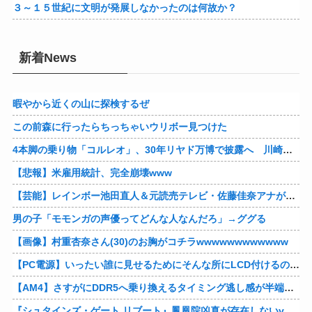
３～１５世紀に文明が発展しなかったのは何故か？
新着News
暇やから近くの山に探検するぜ
この前森に行ったらちっちゃいウリボー見つけた
4本脚の乗り物「コルレオ」、30年リヤド万博で披露へ 川崎重工が35年発売目指す
【悲報】米雇用統計、完全崩壊www
【芸能】レインボー池田直人＆元読売テレビ・佐藤佳奈アナが結婚
男の子「モモンガの声優ってどんな人なんだろ」→ググる
【画像】村重杏奈さん(30)のお胸がコチラwwwwwwwwwwww
【PC電源】いったい誰に見せるためにそんな所にLCD付けるのかな
【AM4】さすがにDDR5へ乗り換えるタイミング逃し感が半端ない
『シュタインズ・ゲート リブート』鳳凰院凶真が存在しないγ（ガンマ）世界線が追加される