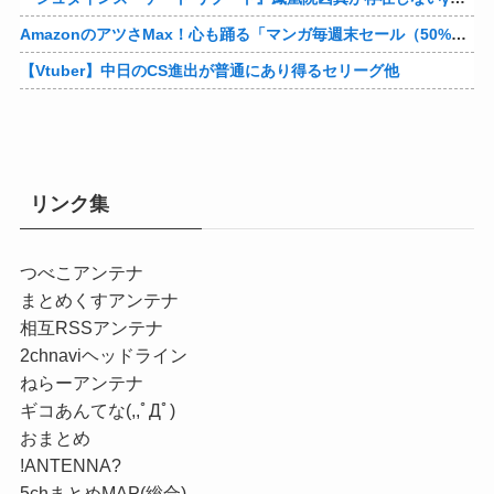
AmazonのアツさMax！心も踊る「マンガ毎週末セール（50%還元）」2日目襲来！他
【Vtuber】中日のCS進出が普通にあり得るセリーグ他
リンク集
つべこアンテナ
まとめくすアンテナ
相互RSSアンテナ
2chnaviヘッドライン
ねらーアンテナ
ギコあんてな(,,ﾟДﾟ)
おまとめ
!ANTENNA?
5chまとめMAP(総合)