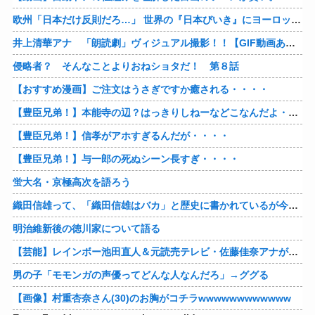
欧州「日本だけ反則だろ…」 世界の『日本びいき』にヨーロッパ全土から不満の声
井上清華アナ 「朗読劇」ヴィジュアル撮影！！【GIF動画あり】
侵略者？ そんなことよりおねショタだ！ 第８話
【おすすめ漫画】ご注文はうさぎですか癒される・・・・
【豊臣兄弟！】本能寺の辺？はっきりしねーなどこなんだよ・・・・
【豊臣兄弟！】信孝がアホすぎるんだが・・・・
【豊臣兄弟！】与一郎の死ぬシーン長すぎ・・・・
蛍大名・京極高次を語ろう
織田信雄って、「織田信雄はバカ」と歴史に書かれているが今まで家が残っているんでバカではないよな？
明治維新後の徳川家について語る
【芸能】レインボー池田直人＆元読売テレビ・佐藤佳奈アナが結婚
男の子「モモンガの声優ってどんな人なんだろ」→ググる
【画像】村重杏奈さん(30)のお胸がコチラwwwwwwwwwwww