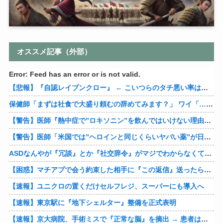
オススメ記事（外部）
Error: Feed has an error or is not valid.
【悲報】『自認レイブンクロー』 ← こいつらのタチ悪い率は異常
保健師「まずは社食で大盛り頼むの辞めてみます？」 ワイ「…食っちゃいけないものを売ってるのか？」
【警告】医師『熱中症で”ロキソニン”を飲んではいけない理由がこれ』
【警告】医師「米国では”ヘロインと同じくらいヤバい薬”が日本では平気で処方されてる」
ASDなんやが『冗談』とか『社交辞令』がマジでわからなくて怖い
【困惑】マチアプで会う約束した相手に『この返信』送ったらブロックされたんやが…
【速報】ユニクロの置くだけセルフレジ、スーパーにも導入へ
【速報】東京駅に『地下シェルター』整備を正式表明
【速報】京大病院、手術ミスで『正常な脳』を摘出 → 患者は自発呼吸不可能な植物状態に