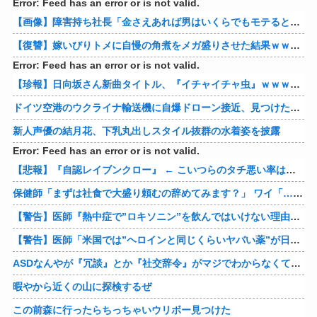
Error: Feed has an error or is not valid.
【画像】障害持ち社長「金さえあれば男はいくらでもモテるという事を証明してる」
【復讐】嫁いびりトメに自慢の角煮をメガ盛りさせた結果ｗｗｗｗ 他
Error: Feed has an error or is not valid.
【珍報】日向坂さん新曲タイトル、『イチャイチャ虫』ｗｗｗ★2
ドイツ空港のウクライナ輸送機に自爆ドローン接近、見つけた空港職員が蹴り落とす…高性能プラスチック爆弾搭載！
新人声優の結月花、下乳丸出しスタイル抜群の水着姿を披露
Error: Feed has an error or is not valid.
【悲報】『自認レイブンクロー』 ← こいつらのタチ悪い率は異常
保健師「まずは社食で大盛り頼むの辞めてみます？」 ワイ「…食っちゃいけないものを売ってるのか？」
【警告】医師『熱中症で”ロキソニン”を飲んではいけない理由がこれ』
【警告】医師「米国では”ヘロインと同じくらいヤバい薬”が日本では平気で処方されてる」
ASDなんやが『冗談』とか『社交辞令』がマジでわからなくて怖い
暇やから近くの山に探検するぜ
この前森に行ったらちっちゃいウリボー見つけた