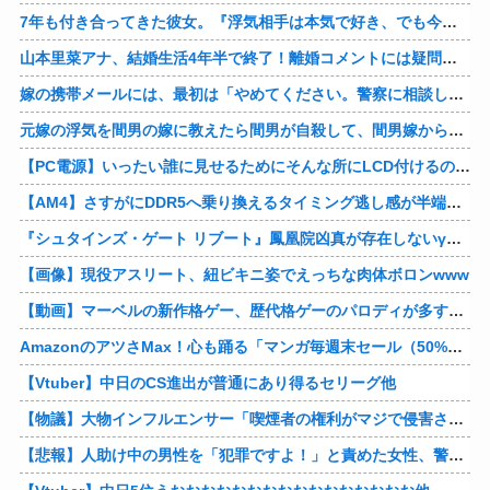
7年も付き合ってきた彼女。『浮気相手は本気で好き、でも今の生活は壊したくない。あなたは家族で、浮気相手は恋人。それじゃ駄目なの？』人の心なんて持ってなかったｗ
山本里菜アナ、結婚生活4年半で終了！離婚コメントには疑問の声
嫁の携帯メールには、最初は「やめてください。警察に相談します」とかだったけど、最近は「昨日もすごかった。間君のが中でビクピｋ（ｒｙ」とｗ しかも羽目鳥も満載だった！
元嫁の浮気を間男の嫁に教えたら間男が自殺して、間男嫁から感謝されつつ元嫁に『いつ死ぬの？』と笑顔で言われた衝撃
【PC電源】いったい誰に見せるためにそんな所にLCD付けるのかな
【AM4】さすがにDDR5へ乗り換えるタイミング逃し感が半端ない
『シュタインズ・ゲート リブート』鳳凰院凶真が存在しないγ（ガンマ）世界線が追加される
【画像】現役アスリート、紐ビキニ姿でえっちな肉体ボロンwww
【動画】マーベルの新作格ゲー、歴代格ゲーのパロディが多すぎて話題にwwwwwww
AmazonのアツさMax！心も踊る「マンガ毎週末セール（50%還元）」2日目襲来！他
【Vtuber】中日のCS進出が普通にあり得るセリーグ他
【物議】大物インフルエンサー「喫煙者の権利がマジで侵害されてる。いくら税金払ってるんだ」他
【悲報】人助け中の男性を「犯罪ですよ！」と責めた女性、警察が来た瞬間逃げる他