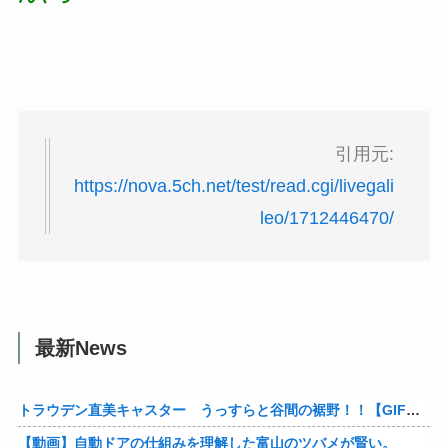
引用元:
https://nova.5ch.net/test/read.cgi/livegali
leo/1712446470/
最新News
トラウデン直美キャスター うっすらと谷間の裾野！！【GIF動画あり】
【動画】自動ドアの仕組みを理解した富山のツバメが賢い。