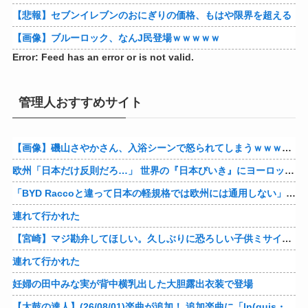
【悲報】セブンイレブンのおにぎりの価格、もはや限界を超える
【画像】ブルーロック、なんJ民登場ｗｗｗｗｗ
Error: Feed has an error or is not valid.
管理人おすすめサイト
【画像】磯山さやかさん、入浴シーンで怒られてしまうｗｗｗｗｗｗ
欧州「日本だけ反則だろ…」 世界の『日本びいき』にヨーロッパ全土から不満の声
「BYD Raccoと違って日本の軽規格では欧州には通用しない」と自動車系ライターが示唆、だが速攻で反例を提示されて即落ち二コマ状態に……
連れて行かれた
【宮崎】マジ勘弁してほしい。久しぶりに恐ろしい子供ミサイルを見た。
連れて行かれた
妊婦の田中みな実が背中横乳出した大胆露出衣装で登場
【太鼓の達人】(26/08/01)楽曲が追加！ 追加楽曲に「ln(guis・tics) / Sephid」「Remnath / ぺのれり」の2曲が登場！！