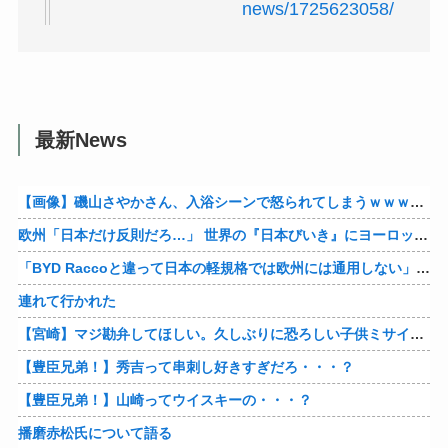
news/1725623058/
最新News
【画像】磯山さやかさん、入浴シーンで怒られてしまうｗｗｗｗｗｗ
欧州「日本だけ反則だろ…」 世界の『日本びいき』にヨーロッパ全土から不満の声
「BYD Raccoと違って日本の軽規格では欧州には通用しない」と自動車系ライターが示唆、だが速攻で反例を提示されて即落ち二コマ状態に……
連れて行かれた
【宮崎】マジ勘弁してほしい。久しぶりに恐ろしい子供ミサイルを見た。
【豊臣兄弟！】秀吉って串刺し好きすぎだろ・・・？
【豊臣兄弟！】山崎ってウイスキーの・・・？
播磨赤松氏について語る