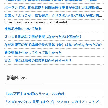
ポーランド軍、衛生部隊と民間医療従事者が参加した戦場医療訓練を実施！
英国人「ようこそ」冨安健洋、クリスタルパレス加入が決定的に！メディカル検査をパス！現地サポが歓迎！アーセナルファンも祝福！【海外の反応】
Error: Feed has an error or is not valid.
播磨赤松氏について語る
３～１５世紀に文明が発展しなかったのは何故か？
なぜ本能寺の変で織田信長の遺体（骨）は見つからなかったのか
豊臣秀頼を生かしてやって欲しかった
古文・漢文は高校の授業科目から外すべき？
新着News
【200万円】BYD軽EVラッコ、700台超
「メガミデバイス 皇巫（オウブ） ツクヨミ レガリア」コトブキヤデビュー…