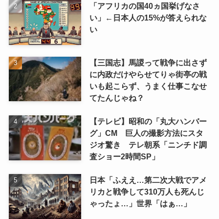
「アフリカの国40ヵ国挙げなさ
い」←日本人の15%が答えられな
い
【三国志】馬謖って戦争に出さず
に内政だけやらせてりゃ街亭の戦
いも起こらず、うまく仕事こなせ
てたんじゃね？
【テレビ】昭和の「丸大ハンバー
グ」CM 巨人の撮影方法にスタ
ジオ驚き テレ朝系「ニンチド調
査ショー2時間SP」
日本「ふええ…第二次大戦でアメ
リカと戦争して310万人も死んじ
ゃったょ…」世界「はぁ…」