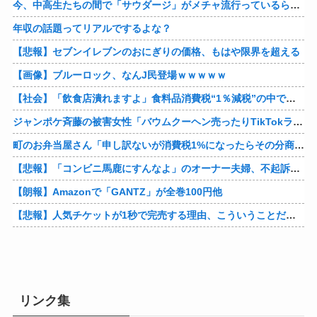
今、中高生たちの間で「サウダージ」がメチャ流行っているらしい
年収の話題ってリアルでするよな？
【悲報】セブンイレブンのおにぎりの価格、もはや限界を超える
【画像】ブルーロック、なんJ民登場ｗｗｗｗｗ
【社会】「飲食店潰れますよ」食料品消費税“1％減税”の中で上がる懸念 外食は10％で“9％”差に…一方で対象の弁当店でも悲痛な声「値下げできない…」
ジャンポケ斉藤の被害女性「バウムクーヘン売ったりTikTokライブしててムカついたから示談しなかった」
町のお弁当屋さん「申し訳ないが消費税1%になったらその分商品代を値上げするわ」 「うちも！」
【悲報】「コンビニ馬鹿にすんなよ」のオーナー夫婦、不起訴ｗｗｗｗｗｗｗｗ
【朗報】Amazonで「GANTZ」が全巻100円他
【悲報】人気チケットが1秒で完売する理由、こういうことだったｗｗｗｗ他
リンク集