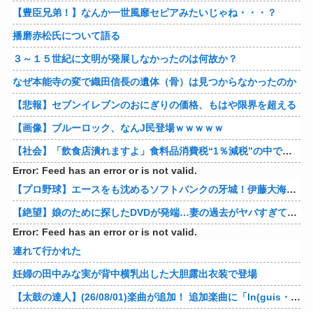
【豊臣兄弟！】なんか一世風靡セピアみたいじゃね・・・？
播磨赤松氏について語る
３～１５世紀に文明が発展しなかったのは何故か？
なぜ本能寺の変で織田信長の遺体（骨）は見つからなかったのか
【悲報】セブンイレブンのおにぎりの価格、もはや限界を超える
【画像】ブルーロック、なんJ民登場ｗｗｗｗｗ
【社会】「飲食店潰れますよ」食料品消費税“1％減税”の中で上がる懸念 外食は10％で“9％”差に…一方で対象の弁当店でも悲痛な声「値下げできない…」
Error: Feed has an error or is not valid.
【プロ野球】エースをも沈めるソフトバンクの牙城！伊藤大海の対ホークス防御率から見るパリーグの厳しさ
【絶望】娘のために探したDVDが発端…妻の過去がヤバすぎてメンタル崩壊ｗｗｗｗ 他
Error: Feed has an error or is not valid.
連れて行かれた
妊婦の田中みな実が背中横乳出した大胆露出衣装で登場
【太鼓の達人】(26/08/01)楽曲が追加！ 追加楽曲に「ln(guis・tics) / Sephid」「Remnath / ぺのれり」の2曲が登場！！