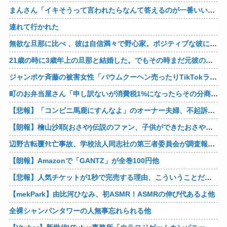
まんさん「イキそうって言われたらなんて答えるのが一番いい？」
連れて行かれた
無欲な旦那に比べ 、彼は自信満々で野心家。ポジティブな彼に惹かれバイト後や休みの日に会うようになり、男女の関係になるまで時間はいらなかった… だが彼はただのバカだったｗ
21歳の時に3歳年上の旦那と結婚した。でもその時まだ元彼のこと忘れられなくて、元彼の再アタックに負けて浮気しちゃって… でも結局ばれて旦那の辛そうな姿見て初めて後悔した…
ジャンポケ斉藤の被害女性「バウムクーヘン売ったりTikTokライブしててムカついたから示談しなかった」
町のお弁当屋さん「申し訳ないが消費税1%になったらその分商品代を値上げするわ」 「うちも！」
【悲報】「コンビニ馬鹿にすんなよ」のオーナー夫婦、不起訴ｗｗｗｗｗｗｗｗ
【朗報】檜山沙耶(おさや)伝説のファン、子供ができたおさやへの正直な気持ちを語るｗ
辺野古転覆ﾀﾋ亡事故、学校法人同志社の第三者委員会が調査報告書を公表 … 安全配慮義務違反や安全管理に関する検証を妨げた組織風土の存在を指摘
【朗報】Amazonで「GANTZ」が全巻100円他
【悲報】人気チケットが1秒で完売する理由、こういうことだったｗｗｗｗ他
【mekPark】由比河ひなみ、初ASMR！ASMRの伸び代あるよ他
全裸シャンパンタワーの人無事忘れられる他