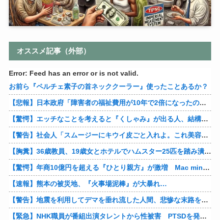
オススメ記事（外部）
Error: Feed has an error or is not valid.
お前ら『ペルチェ素子の首ネッククーラー』使ったことあるか？
【悲報】日本政府「障害者の福祉費用が10年で2倍になったので抑制します」
【驚愕】エッチなことを考えると『くしゃみ』が出る人、結構いると判明
【警告】社会人「スムージーにキウイ皮ごと入れよ。これ美容にいいんだよね〜」→ 結果…
【胸糞】36歳教員、19歳女とホテルでハムスター25匹を踏み潰すなどして逮捕
【驚愕】年商10億円を超える『ひとり親方』が激増 Mac miniを大量購入しAIを従業員に
【速報】熊本の被災地、『火事場泥棒』が大暴れ…
【警告】地震を利用してデマを垂れ流した人間、悲惨な末路を迎える…
【緊急】NHK職員が番組出演タレントから性被害 PTSDを発症し休職へ