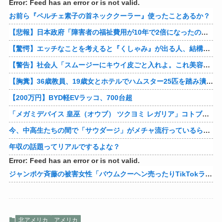
Error: Feed has an error or is not valid.
お前ら『ペルチェ素子の首ネッククーラー』使ったことあるか？
【悲報】日本政府「障害者の福祉費用が10年で2倍になったので抑制します」
【驚愕】エッチなことを考えると『くしゃみ』が出る人、結構いると判明
【警告】社会人「スムージーにキウイ皮ごと入れよ。これ美容にいいんだよね〜」→ 結果…
【胸糞】36歳教員、19歳女とホテルでハムスター25匹を踏み潰すなどして逮捕
【200万円】BYD軽EVラッコ、700台超
「メガミデバイス 皇巫（オウブ） ツクヨミ レガリア」コトブキヤデビュー…
今、中高生たちの間で「サウダージ」がメチャ流行っているらしい
年収の話題ってリアルでするよな？
Error: Feed has an error or is not valid.
ジャンポケ斉藤の被害女性「バウムクーヘン売ったりTikTokライブしててムカついたから示談しなかった」
北アメリカ
アメリカ