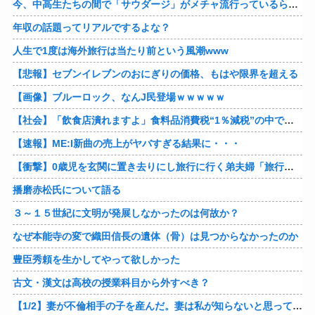
今、中高生たちの間で「サウダージ」がメチャ流行っているらしい
年収の話題ってリアルでするよな？
人生で1度は海外旅行は当たり前という風潮www
【悲報】セブンイレブンのおにぎりの価格、もはや限界を超える
【画像】ブルーロック、なんJ民登場ｗｗｗｗｗ
【社会】「飲食店潰れますよ」食料品消費税“1％減税”の中で上がる懸念 外食は10％で“9％”差に…一方で対象の弁当店でも悲痛な声「値下げできない…」
【速報】ME:I新曲の売上がヤバすぎる結果に・・・
【衝撃】0歳児を玄関に置き去りにし旅行に行く弟夫婦「旅行中、1ヶ月世話しろw」18年後に返せと言われ「お前らの子供、捨てたよ?」「は!?」
播磨赤松氏について語る
３～１５世紀に文明が発展しなかったのは何故か？
なぜ本能寺の変で織田信長の遺体（骨）は見つからなかったのか
豊臣秀頼を生かしてやって欲しかった
古文・漢文は高校の授業科目から外すべき？
【1/2】妻が不倫相手の子を産んだ。妻は私が知らないと思っている。遠方のため会うのは年に数回程度だが、今も不倫相手とは切れていない。そしてまもなく妻は不倫相手に会いに行く…