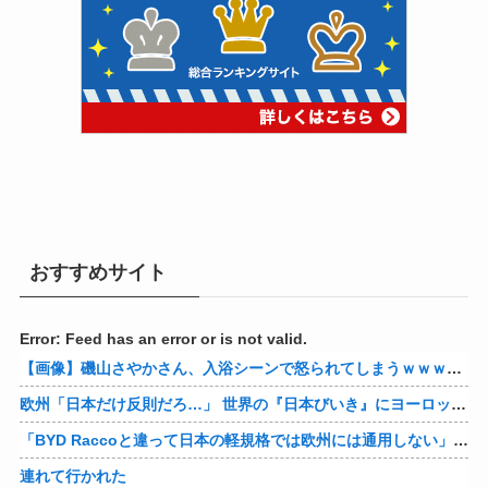
おすすめサイト
Error: Feed has an error or is not valid.
【画像】磯山さやかさん、入浴シーンで怒られてしまうｗｗｗｗｗｗ
欧州「日本だけ反則だろ…」 世界の『日本びいき』にヨーロッパ全土から不満の声
「BYD Raccoと違って日本の軽規格では欧州には通用しない」と自動車系ライターが示唆、だが速攻で反例を提示されて即落ち二コマ状態に……
連れて行かれた