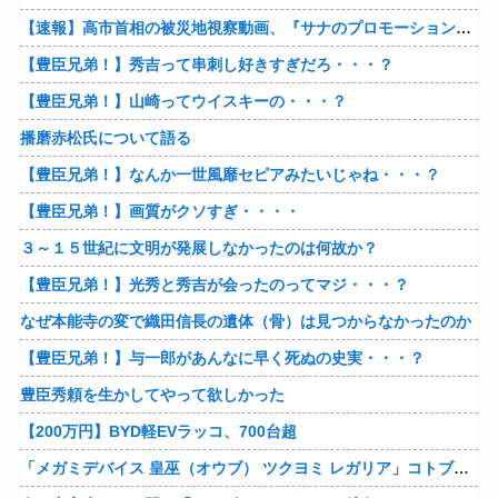
【速報】高市首相の被災地視察動画、『サナのプロモーションビデオ』すぎて炎上
【豊臣兄弟！】秀吉って串刺し好きすぎだろ・・・？
【豊臣兄弟！】山崎ってウイスキーの・・・？
播磨赤松氏について語る
【豊臣兄弟！】なんか一世風靡セピアみたいじゃね・・・？
【豊臣兄弟！】画質がクソすぎ・・・・
３～１５世紀に文明が発展しなかったのは何故か？
【豊臣兄弟！】光秀と秀吉が会ったのってマジ・・・？
なぜ本能寺の変で織田信長の遺体（骨）は見つからなかったのか
【豊臣兄弟！】与一郎があんなに早く死ぬの史実・・・？
豊臣秀頼を生かしてやって欲しかった
【200万円】BYD軽EVラッコ、700台超
「メガミデバイス 皇巫（オウブ） ツクヨミ レガリア」コトブキヤデビュー…