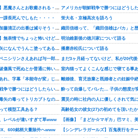
【おすすめ漫画】悪魔さんとお歌癒される・・・・
一課長死んでしもた・・・・
蛍大名・京極高次を語ろう
【豊臣兄弟！】加藤清正の出番は減りそう・・・・
【おすすめ漫画】無表情でちょっと怖いけどかわいい・・・・
明治維新後の徳川家について語る
【豊臣兄弟！】矢になんでうんこ塗ってあるんだよ・・・・
播磨赤松氏について語る
【豊臣兄弟！】ペニシリンさえあれば与一郎助かったのか・・・？
【豊臣兄弟！】破傷風で死ぬとか普通に怖い・・・・
【豊臣兄弟！】あれ、字幕「本能寺が変」じゃなかった・・・？
アメリカが朝鮮戦争で勝つにはどうしたらいいのか？
【豊臣兄弟！】毒矢の毒ってトリカブトなのかな・・・？
って模型工具ある？
、レベルが違いすぎて草www
IX、600銘柄大量除外へwww