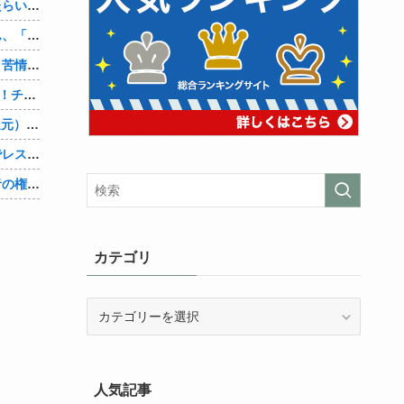
アメリカが朝鮮戦争で勝つにはどうしたらいいのか？
【悲報】ショートスリーパー堀大輔さん、「寝た方がいい」などと誹謗中傷され配信中に泣き出してしまう
【速報】熊本県知事「報道に強い不満・苦情が寄せられている」→TBSの報道特集がまさにそれな件他
【ネオポルテ】昏昏アリア３Dお披露目！チキンテカテカ他
Amazon「マンガ毎週末セール（50%還元）」アツいスポーツマンガ祭り最終日到来！！！他
【悲報】堀大輔さん、寝る間も惜しんでレスバ祭りｗｗｗｗｗｗｗｗｗｗｗｗｗｗｗｗｗｗｗｗｗｗｗｗ他
【物議】大物インフルエンサー「喫煙者の権利がマジで侵害されてる。いくら税金払ってるんだ」他
カテゴリ
カ
テ
ゴ
リ
人気記事