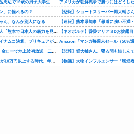
北アルプス槍ヶ岳周辺で19歳の男子大学生が遭難 単独で1泊2日の予定で入山も連絡取れず 警察が9日以降捜索予定
ン」に憧れるの？
ゃん、なんか別人になる
【仰天】ドイツ人「熊本で日本人の底力を見た…!」熊本で生まれて初めて震度7の大地震を経験したドイツ人。直後、日本人たちの行動に衝撃を受けてしまう…
【悲報】バンダイナムコ決算、プリキュアが前年比大幅減少
映画『8番出口』金ローで地上波初放送 二宮和也「まさかテレビにまで迷い込んでしまうとは」
1Kアパート家賃が10万円以上する時代、年金14万円前後だと賃貸の人は無理じゃね？