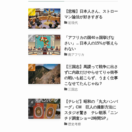
【悲報】日本人さん、ストロー
マン論法が好きすぎる
近現代
「アフリカの国40ヵ国挙げな
さい」←日本人の15%が答えら
れない
南アフリカ
【三国志】馬謖って戦争に出さ
ずに内政だけやらせてりゃ街亭
の戦いも起こらず、うまく仕事
こなせてたんじゃね？
三国志
【テレビ】昭和の「丸大ハンバ
ーグ」CM 巨人の撮影方法に
スタジオ驚き テレ朝系「ニン
チド調査ショー2時間SP」
歴史考察