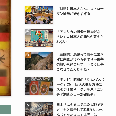
【悲報】日本人さん、ストロー
マン論法が好きすぎる
「アフリカの国40ヵ国挙げな
さい」←日本人の15%が答えら
れない
【三国志】馬謖って戦争に出さ
ずに内政だけやらせてりゃ街亭
の戦いも起こらず、うまく仕事
こなせてたんじゃね？
【テレビ】昭和の「丸大ハンバ
ーグ」CM 巨人の撮影方法に
スタジオ驚き テレ朝系「ニン
チド調査ショー2時間SP」
日本「ふええ…第二次大戦でア
メリカと戦争して310万人も死
んじゃったょ…」世界「は