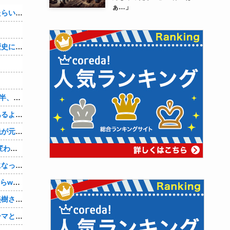
ぁ…」
アメリカが朝鮮戦争で勝つにはどうしたらいいのか？
織田信雄って、「織田信雄はバカ」と歴史に書かれているが今まで家が残っているんでバカではないよな？
まだ3ヶ月経ってないけど、私が20代後半、彼がぎりで40代前半でＷ不倫中。計画している彼との二泊三日の旅行、早く行けるといいな♪
室内猫ってよくこんな感じで寝てる事あるよね。【再】
離婚後、育児放棄と既婚者との妊娠中絶が元旦那にバレて、養育費の支払いが止まった… 私が正社員で働くまで止めると言われてるけど、女として生きたいの。
酔って自爆してバレた… 子供の態度が変わって旦那の口から離婚って言葉が出て、急速に現実に引き戻されたっていうか、あー私本当にしちゃいけないことしてたんだなと思い知った。
震災の時に社内の人に優しくされて気になって、６年付き合った彼に別れを告げました。その時新たな好きな人に夢中で元彼はどうでもよく思えました。今ははっきり言って後悔してます…
高齢処女の彼女(27)の初めてを頂いたからwww
【画像】「まどか☆マギカ」巴マミ、美樹さやか、佐倉杏子エロすぎ放課後えんこーハメ撮りどぴゅどぴゅエチエチが最高すぎる❣
【シンデレラガールズ】百鬼夜行をテーマとしたPOP UP SHOPが東京・大阪にて開催