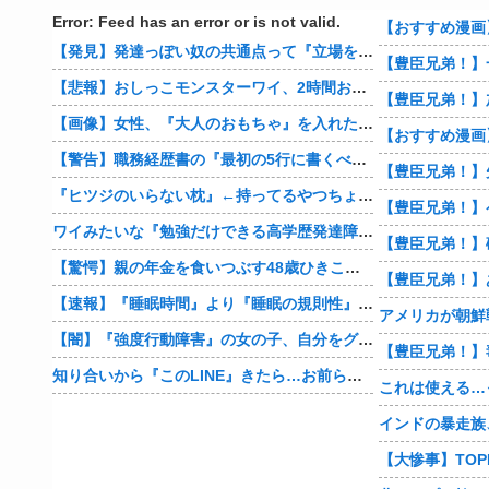
Error: Feed has an error or is not valid.
【発見】発達っぽい奴の共通点って『立場を理解できない』だよな
【豊臣兄弟！】
【悲報】おしっこモンスターワイ、2時間おきにトイレへ
【画像】女性、『大人のおもちゃ』を入れたままMRI検査を受けた結果 →
【警告】職務経歴書の『最初の5行に書くべきこと』がこれ
『ヒツジのいらない枕』←持ってるやつちょっとこい
ワイみたいな『勉強だけできる高学歴発達障害者』ってどう生きたらいいんや？
【驚愕】親の年金を食いつぶす48歳ひきこもり…絶望の底から家族を救ったのは『障害基礎年金』だった
【速報】『睡眠時間』より『睡眠の規則性』のほうが大事だと判明
【闇】『強度行動障害』の女の子、自分をグーパンしまくる
知り合いから『このLINE』きたら…お前らどうする？
これは使える…
インドの暴走族
【大惨事】TOP