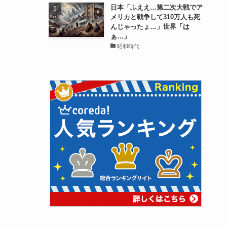
日本「ふええ…第二次大戦でア
メリカと戦争して310万人も死
んじゃったょ…」世界「は
ぁ…」
昭和時代