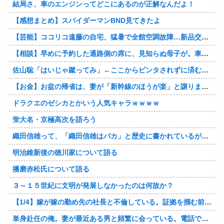
結局さ、車のエンジンってどこにあるのが正解なんだよ！
【感想まとめ】スパイダーマンBND見てきたよ
【芸能】ココリコ遠藤の自宅、猛暑で全館空調故障…新品交換費300万円…高額費用に「高すぎる」
【相談】早めに予約した通路側の席に、見知らぬ母子が。車掌の呼びかけにも「目を閉じて無視」して居座られました。無理やり奪われた席は、結局“やったもん勝ち”になってしまうのでしょうか？
佐山聡「はいじゃ蹴ってみ」←ここからビンタされずに済む方法
【お金】お盆の帰省は、妻が「新幹線のほうが楽」と譲りません。東京から大阪まで家族4人だと往復「10万円」近くかかるため、私は車で節約したいのですが、実際の費用はどれくらい違うのでしょうか？
ドラクエのゼシカとかいう人気キャラｗｗｗｗ
蛍大名・京極高次を語ろう
織田信雄って、「織田信雄はバカ」と歴史に書かれているが今まで家が残っているんでバカではないよな？
明治維新後の徳川家について語る
播磨赤松氏について語る
３～１５世紀に文明が発展しなかったのは何故か？
【1/4】嫁が嫁の勤め先の社長と不倫している。証拠を掴む前に嫁から離婚を切り出されたので、ハッタリかまして証拠を握っているフリしたら、向こうから示談話を振ってきたｗ
単身赴任の俺。妻が最近ある男と頻繁に会っている。電話で問い詰めた。「好きなのはアナタ、でも会えないのがツライ、寂しいから・・・」妻は、その男と不倫関係に発展した様だ…