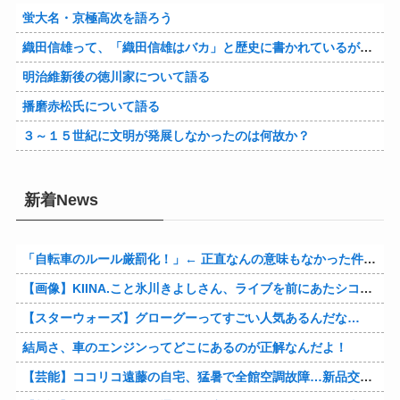
蛍大名・京極高次を語ろう
織田信雄って、「織田信雄はバカ」と歴史に書かれているが今まで家が残っているんでバカではないよな？
明治維新後の徳川家について語る
播磨赤松氏について語る
３～１５世紀に文明が発展しなかったのは何故か？
新着News
「自転車のルール厳罰化！」← 正直なんの意味もなかった件www
【画像】KIINA.こと氷川きよしさん、ライブを前にあたシコ欲全開www
【スターウォーズ】グローグーってすごい人気あるんだな…
結局さ、車のエンジンってどこにあるのが正解なんだよ！
【芸能】ココリコ遠藤の自宅、猛暑で全館空調故障…新品交換費300万円…高額費用に「高すぎる」