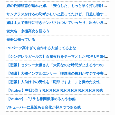
娘の托卵疑惑が晴れた嫁。「安心した、もっと早く打ち明けて鑑定しておけばよかった」と。そして「今度こそ家族三人で幸せになりたい」と言い出した！！ごめんこうむるわｗｗ
サングラスかけるの恥ずかしいと思ってたけど、日差し強すぎてサングラスかけ始めたわ
嫁は１人で旅行に行きナンパされついていったり、出会い系で知り合った男と会ったりした。しかも酔っていて避妊もしてなかった。そしてやはり自分には夫しかいないと思ったんだとｗ
蛍大名・京極高次を語ろう
短冊は知っている
PCパーツ高すぎて自作する人減ってるよな
【シンデレラガールズ】百鬼夜行をテーマとしたPOP UP SHOPが東京・大阪にて開催
【悲報】セクシー女優さん「大変なのは時間が止まるやつの撮影」←ばらしてしまうｗ
【物議】大物インフルエンサー「喫煙者の権利がマジで侵害されてる。いくら税金払ってるんだ」他
【悲報】人助け中の男性を「犯罪ですよ！」と責めた女性、警察が来た瞬間逃げる他
【Vtuber】中日5位うおおおおおおおおおおおおおおおお他
【Vtuber】ゴリラも椎間板痛めるんやね他
Vチューバーに最近ある変化が起きつつある他