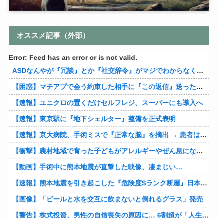
オススメ記事（外部）
Error: Feed has an error or is not valid.
ASDなんやが『冗談』とか『社交辞令』がマジでわからなくて怖い
【困惑】マチアプで会う約束した相手に『この返信』送ったらブロックされたんやが…
【速報】ユニクロの置くだけセルフレジ、スーパーにも導入へ
【速報】東京駅に『地下シェルター』整備を正式表明
【速報】京大病院、手術ミスで『正常な脳』を摘出 → 患者は自発呼吸不可能な植物状態に
【衝撃】農村地域で育った子どもがアレルギーやぜん息になりにくい『農場効果』を引き起こす細菌が判明
【動画】手術中に熊本地震が直撃した映像、凄まじい…
【速報】熊本地震を引き起こした『危険度Sランク断層』日本のド真ん中に10カ所もあると判明
【画像】「ビールと水を交互に飲まないと倒れるグラス」発売
【警告】株式投資、男性の自信喪失の原因に… 6割超が「人生の敗者」自認