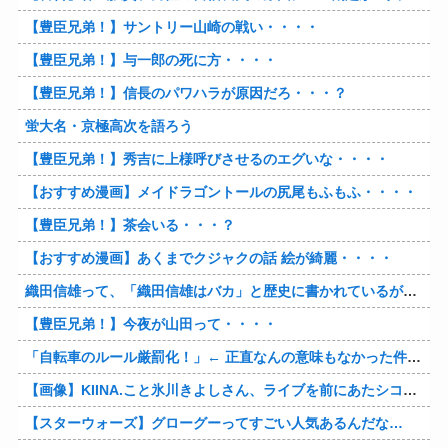
【豊臣兄弟！】サントリー山崎の戦い・・・・
【豊臣兄弟！】与一郎の死に方・・・・
【豊臣兄弟！】信長のパワハラが原因だろ・・・？
蛍大名・京極高次を語ろう
【豊臣兄弟！】秀吉に上様呼びさせるのエグいな・・・・
【おすすめ漫画】メイドラゴントールの尻尾もふもふ・・・・
【豊臣兄弟！】茶会いる・・・？
【おすすめ漫画】あくまでクジャクの話 絵が綺麗・・・・
織田信雄って、「織田信雄はバカ」と歴史に書かれているが今まで家が残っているんでバカではないよな？
【豊臣兄弟！】今夜が山田って・・・・
「自転車のルール厳罰化！」← 正直なんの意味もなかった件www
【画像】KIINA.こと氷川きよしさん、ライブを前にあたシコ欲全開www
【スターウォーズ】グローグーってすごい人気あるんだな…