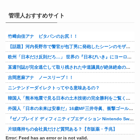
管理人おすすめサイト
竹﨑由佳アナ ピタパンのお尻！！
【話題】河内長野市で警官が包丁男に発砲したシーンのモザ無し映像が公開される。
欧州「日本だけ反則だろ…」 世界の『日本びいき』にヨーロッパ全土から不満の声
某週刊誌が完全逃亡して取り残された中道議員が絶体絶命の窮地、「今度は宏池会に矛先を向けたか……」と節操の無さに呆れる人が続出
吉岡恵麻アナ ノースリーブ！！
ニンテンドーダイレクトってやる意味あるの？
韓国人「熊本地震で見る日本の土木技術の完全勝利をご覧ください」→「これはすごいわ」「こういうのを見ると日本人は何か適当に作る感じがしない・・・」「あれがまさに経験値である」
外国人「日本の未来は安泰だ」16歳MF三井寺眞、衝撃ゴール！久保建英超え歴代2位の記録！3得点に絡む活躍で海外絶賛！【海外の反応】
『ゼノブレイド ディフィニティブエディション Nintendo Switch 2 Edition』3,713 本
片頭痛持ちの会社員だけど質問ある？【市販薬・予兆】
Error: Feed has an error or is not valid.