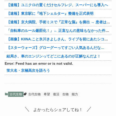
【速報】ユニクロの置くだけセルフレジ、スーパーにも導入へ
【速報】東京駅に『地下シェルター』整備を正式表明
【速報】京大病院、手術ミスで『正常な脳』を摘出 → 患者は自発呼吸不可能な植物状態に
「自転車のルール厳罰化！」← 正直なんの意味もなかった件www
【画像】KIINA.こと氷川きよしさん、ライブを前にあたシコ欲全開www
【スターウォーズ】グローグーってすごい人気あるんだな…
結局さ、車のエンジンってどこにあるのが正解なんだよ！
Error: Feed has an error or is not valid.
蛍大名・京極高次を語ろう
古代生物
古代生物
希望
復活
生物
能力
よかったらシェアしてね！