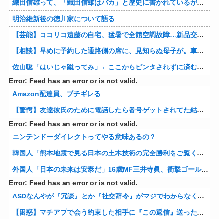
織田信雄って、「織田信雄はバカ」と歴史に書かれているが今まで家が残っているんでバカではないよな？
明治維新後の徳川家について語る
【芸能】ココリコ遠藤の自宅、猛暑で全館空調故障…新品交換費300万円…高額費用に「高すぎる」
【相談】早めに予約した通路側の席に、見知らぬ母子が。車掌の呼びかけにも「目を閉じて無視」して居座られました。無理やり奪われた席は、結局“やったもん勝ち”になってしまうのでしょうか？
佐山聡「はいじゃ蹴ってみ」←ここからビンタされずに済む方法
Error: Feed has an error or is not valid.
Amazon配達員、ブチギレる
【驚愕】友達彼氏のために電話したら番号ゲットされてた結果ｗｗｗｗ 他
Error: Feed has an error or is not valid.
ニンテンドーダイレクトってやる意味あるの？
韓国人「熊本地震で見る日本の土木技術の完全勝利をご覧ください」→「これはすごいわ」「こういうのを見ると日本人は何か適当に作る感じがしない・・・」「あれがまさに経験値である」
外国人「日本の未来は安泰だ」16歳MF三井寺眞、衝撃ゴール！久保建英超え歴代2位の記録！3得点に絡む活躍で海外絶賛！【海外の反応】
Error: Feed has an error or is not valid.
ASDなんやが『冗談』とか『社交辞令』がマジでわからなくて怖い
【困惑】マチアプで会う約束した相手に『この返信』送ったらブロックされたんやが…