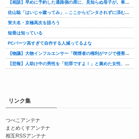
【相談】早めに予約した通路側の席に、見知らぬ母子が。車掌の呼びかけにも「目を閉じて無視」して居座られました。無理やり奪われた席は、結局“やったもん勝ち”になってしまうのでしょうか？
佐山聡「はいじゃ蹴ってみ」←ここからビンタされずに済む方法
蛍大名・京極高次を語ろう
短冊は知っている
PCパーツ高すぎて自作する人減ってるよな
【物議】大物インフルエンサー「喫煙者の権利がマジで侵害されてる。いくら税金払ってるんだ」他
【悲報】人助け中の男性を「犯罪ですよ！」と責めた女性、警察が来た瞬間逃げる他
リンク集
つべこアンテナ
まとめくすアンテナ
相互RSSアンテナ