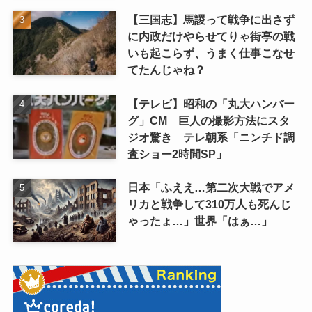
【三国志】馬謖って戦争に出さず
に内政だけやらせてりゃ街亭の戦
いも起こらず、うまく仕事こなせ
てたんじゃね？
【テレビ】昭和の「丸大ハンバー
グ」CM 巨人の撮影方法にスタ
ジオ驚き テレ朝系「ニンチド調
査ショー2時間SP」
日本「ふええ…第二次大戦でアメ
リカと戦争して310万人も死んじ
ゃったょ…」世界「はぁ…」