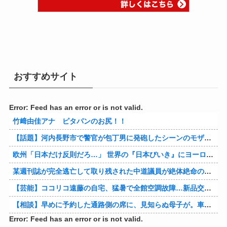
おすすめサイト
Error: Feed has an error or is not valid.
竹﨑由佳アナ ピタパンのお尻！！
【話題】河内長野市で警官が包丁男に発砲したシーンのモザ無し映像が公開される。
欧州「日本だけ反則だろ…」 世界の『日本びいき』にヨーロッパ全土から不満の声
某週刊誌が完全逃亡して取り残された中道議員が絶体絶命の窮地、「今度は宏池会に矛先を向けたか……」と節操の無さに呆れる人が続出
【芸能】ココリコ遠藤の自宅、猛暑で全館空調故障…新品交換費300万円…高額費用に「高すぎる」
【相談】早めに予約した通路側の席に、見知らぬ母子が。車掌の呼びかけにも「目を閉じて無視」して居座られました。無理やり奪われた席は、結局“やったもん勝ち”になってしまうのでしょうか？
Error: Feed has an error or is not valid.