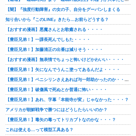
【闇】『強度行動障害』の女の子、自分をグーパンしまくる
知り合いから『このLINE』きたら…お前らどうする？
【おすすめ漫画】悪魔さんとお歌癒される・・・・
【豊臣兄弟！】一課長死んでしもた・・・・
【豊臣兄弟！】加藤清正の出番は減りそう・・・・
【おすすめ漫画】無表情でちょっと怖いけどかわいい・・・・
【豊臣兄弟！】矢になんでうんこ塗ってあるんだよ・・・・
【豊臣兄弟！】ペニシリンさえあれば与一郎助かったのか・・・？
【豊臣兄弟！】破傷風で死ぬとか普通に怖い・・・・
【豊臣兄弟！】あれ、字幕「本能寺が変」じゃなかった・・・？
アメリカが朝鮮戦争で勝つにはどうしたらいいのか？
【豊臣兄弟！】毒矢の毒ってトリカブトなのかな・・・？
これは使える…って模型工具ある？