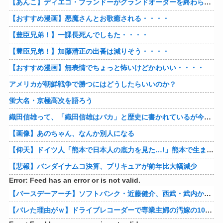
【あんこ】ディエゴ・ブランドーがグランドオーダーを終わらせるようです【FGO二部】 第１６６話
【おすすめ漫画】悪魔さんとお歌癒される・・・・
【豊臣兄弟！】一課長死んでしもた・・・・
【豊臣兄弟！】加藤清正の出番は減りそう・・・・
【おすすめ漫画】無表情でちょっと怖いけどかわいい・・・・
アメリカが朝鮮戦争で勝つにはどうしたらいいのか？
蛍大名・京極高次を語ろう
織田信雄って、「織田信雄はバカ」と歴史に書かれているが今まで家が残っているんでバカではないよな？
【画像】あのちゃん、なんか別人になる
【仰天】ドイツ人「熊本で日本人の底力を見た…!」熊本で生まれて初めて震度7の大地震を経験したドイツ人。直後、日本人たちの行動に衝撃を受けてしまう…
【悲報】バンダイナムコ決算、プリキュアが前年比大幅減少
Error: Feed has an error or is not valid.
【バースデーアーチ】ソフトバンク・近藤健介、西武・武内から第24号先制ソロホームラン！！！！！！！！！！！！！【西武対ソフトバンク20回戦】
【バレた理由がｗ】ドライブレコーダーで専業主婦の汚嫁の10年越し不倫発覚！制裁の詳細がコレｗｗｗｗｗ 他