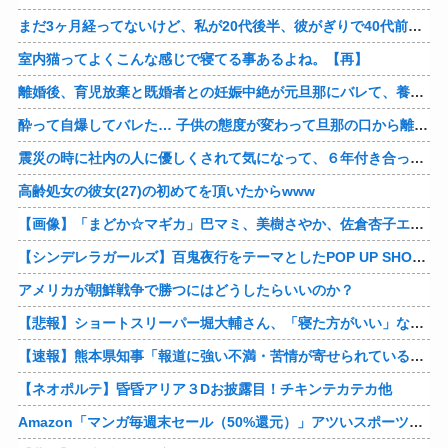
まだ3ヶ月経ってないけど、私が20代後半、彼がぎりで40代前半でＷ不倫中。計画している彼との二泊三日の旅行、早く行けるといいな♪
室内猫ってよくこんな感じで寝てる事あるよね。【再】
離婚後、育児放棄と既婚者との妊娠中絶が元旦那にバレて、養育費の支払いが止まった… 私が正社員で働くまで止めると言われてるけど、女として生きたいの。
酔って自爆してバレた… 子供の態度が変わって旦那の口から離婚って言葉が出て、急速に現実に引き戻されたっていうか、あー私本当にしちゃいけないことしてたんだなと思い知った。
震災の時に社内の人に優しくされて気になって、６年付き合った彼に別れを告げました。その時新たな好きな人に夢中で元彼はどうでもよく思えました。今ははっきり言って後悔してます…
高齢処女の彼女(27)の初めてを頂いたからwww
【画像】「まどか☆マギカ」巴マミ、美樹さやか、佐倉杏子エロすぎ放課後えんこーハメ撮りどぴゅどぴゅエチエチが最高すぎる❣
【シンデレラガールズ】百鬼夜行をテーマとしたPOP UP SHOPが東京・大阪にて開催
アメリカが朝鮮戦争で勝つにはどうしたらいいのか？
【悲報】ショートスリーパー堀大輔さん、「寝た方がいい」などと誹謗中傷され配信中に泣き出してしまう
【速報】熊本県知事「報道に強い不満・苦情が寄せられている」→TBSの報道特集がまさにそれな件他
【ネオポルテ】昏昏アリア３Dお披露目！チキンテカテカ他
Amazon「マンガ毎週末セール（50%還元）」アツいスポーツマンガ祭り最終日到来！！！他