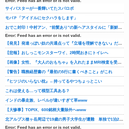
Error: Feed has an error or is not valid.
サイバスターが一番輝いてたスパロボ
モバＰ「アイドルにセクハラをします」
おでこ封印！中村アン、“前髪あり”の新ヘアスタイルに「新鮮でたまらん」の声【画像】
Error: Feed has an error or is not valid.
【発見】発達っぽい奴の共通点って『立場を理解できない』だよな
【悲報】おしっこモンスターワイ、2時間おきにトイレへ
【画像】女性、『大人のおもちゃ』を入れたままMRI検査を受けた結果 →
【警告】職務経歴書の『最初の5行に書くべきこと』がこれ
『ヒツジのいらない枕』←持ってるやつちょっとこい
これは使える…って模型工具ある？
インドの暴走族、レベルが違いすぎて草www
【大惨事】TOPIX、600銘柄大量除外へwww
北アルプス槍ヶ岳周辺で19歳の男子大学生が遭難 単独で1泊2日の予定で入山も連絡取れず 警察が9日以降捜索予定
Error: Feed has an error or is not valid.