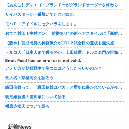
【あんこ】ディエゴ・ブランドーがグランドオーダーを終わらせるようです【FGO二部】 第１６６話
サイバスターが一番輝いてたスパロボ
モバＰ「アイドルにセクハラをします」
おでこ封印！中村アン、“前髪あり”の新ヘアスタイルに「新鮮でたまらん」の声【画像】
【阪神】育成出身の神宮僚介がプロ２試合目の登板も無失点 ボスラーを三振に ピンチで抑えた
トルコ人「日本人まで獲るのか」上田綺世、トルコ名門が巨額の正式オファー！現地サポが騒然！【海外の反応】
Error: Feed has an error or is not valid.
アメリカが朝鮮戦争で勝つにはどうしたらいいのか？
蛍大名・京極高次を語ろう
織田信雄って、「織田信雄はバカ」と歴史に書かれているが今まで家が残っているんでバカではないよな？
明治維新後の徳川家について語る
播磨赤松氏について語る
新着News