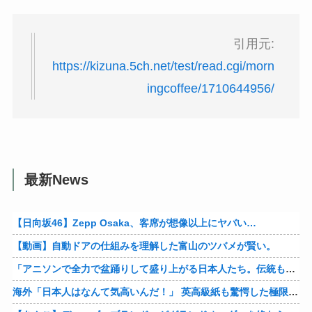
引用元:
https://kizuna.5ch.net/test/read.cgi/morn
ingcoffee/1710644956/
最新News
【日向坂46】Zepp Osaka、客席が想像以上にヤバい…
【動画】自動ドアの仕組みを理解した富山のツバメが賢い。
「アニソンで全力で盆踊りして盛り上がる日本人たち。伝統もオタクもこの熱量、素晴らしい」→女さんブチギレ「これを見て『日本の品格が落ちた』と思いま…
海外「日本人はなんて気高いんだ！」 英高級紙も驚愕した極限の中の日本人の姿に世界が衝撃