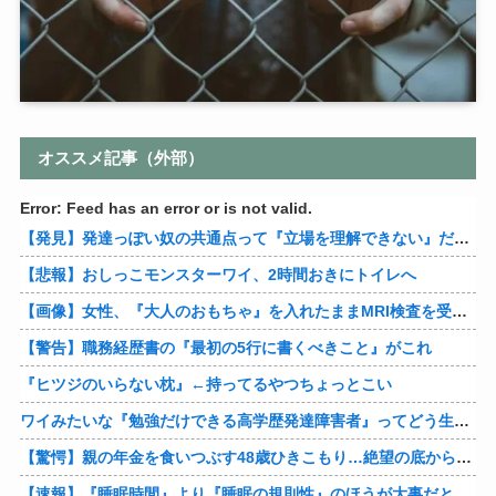
オススメ記事（外部）
Error: Feed has an error or is not valid.
【発見】発達っぽい奴の共通点って『立場を理解できない』だよな
【悲報】おしっこモンスターワイ、2時間おきにトイレへ
【画像】女性、『大人のおもちゃ』を入れたままMRI検査を受けた結果 →
【警告】職務経歴書の『最初の5行に書くべきこと』がこれ
『ヒツジのいらない枕』←持ってるやつちょっとこい
ワイみたいな『勉強だけできる高学歴発達障害者』ってどう生きたらいいんや？
【驚愕】親の年金を食いつぶす48歳ひきこもり…絶望の底から家族を救ったのは『障害基礎年金』だった
【速報】『睡眠時間』より『睡眠の規則性』のほうが大事だと判明