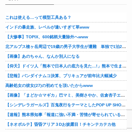
これは使える…って模型工具ある？
インドの暴走族、レベルが違いすぎて草www
【大惨事】TOPIX、600銘柄大量除外へwww
北アルプス槍ヶ岳周辺で19歳の男子大学生が遭難 単独で1泊2日の予定で入山も連絡取れず 警察が9日以降捜索予定
【画像】あのちゃん、なんか別人になる
【仰天】ドイツ人「熊本で日本人の底力を見た…!」熊本で生まれて初めて震度7の大地震を経験したドイツ人。直後、日本人たちの行動に衝撃を受けてしまう…
【悲報】バンダイナムコ決算、プリキュアが前年比大幅減少
高齢処女の彼女(27)の初めてを頂いたからwww
【画像】「まどか☆マギカ」巴マミ、美樹さやか、佐倉杏子エロすぎ放課後えんこーハメ撮りどぴゅどぴゅエチエチが最高すぎる❣
【シンデレラガールズ】百鬼夜行をテーマとしたPOP UP SHOPが東京・大阪にて開催
【速報】熊本県知事「報道に強い不満・苦情が寄せられている」→TBSの報道特集がまさにそれな件他
【ネオポルテ】昏昏アリア３Dお披露目！チキンテカテカ他