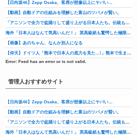
【日向坂46】Zepp Osaka、客席が想像以上にヤバい…
【動画】自動ドアの仕組みを理解した富山のツバメが賢い。
「アニソンで全力で盆踊りして盛り上がる日本人たち。伝統もオタクもこの熱量、素晴らしい」→女さんブチギレ「これを見て『日本の品格が落ちた』と思いま…
海外「日本人はなんて気高いんだ！」 英高級紙も驚愕した極限の中の日本人の姿に世界が衝撃
【画像】あのちゃん、なんか別人になる
【仰天】ドイツ人「熊本で日本人の底力を見た…!」熊本で生まれて初めて震度7の大地震を経験したドイツ人。直後、日本人たちの行動に衝撃を受けてしまう…
Error: Feed has an error or is not valid.
管理人おすすめサイト
【日向坂46】Zepp Osaka、客席が想像以上にヤバい…
【動画】自動ドアの仕組みを理解した富山のツバメが賢い。
「アニソンで全力で盆踊りして盛り上がる日本人たち。伝統もオタクもこの熱量、素晴らしい」→女さんブチギレ「これを見て『日本の品格が落ちた』と思いま…
海外「日本人はなんて気高いんだ！」 英高級紙も驚愕した極限の中の日本人の姿に世界が衝撃