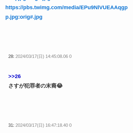
https://pbs.twimg.com/media/EPu9NlVUEAAqgp
p.jpg:orig#.jpg
28:
2024/03/17(日) 14:45:08.06 0
>>26
さすが犯罪者の末裔😂
31:
2024/03/17(日) 16:47:18.40 0