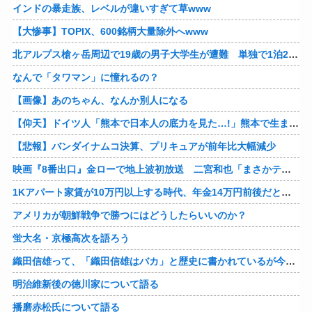
インドの暴走族、レベルが違いすぎて草www
【大惨事】TOPIX、600銘柄大量除外へwww
北アルプス槍ヶ岳周辺で19歳の男子大学生が遭難 単独で1泊2日の予定で入山も連絡取れず 警察が9日以降捜索予定
なんで「タワマン」に憧れるの？
【画像】あのちゃん、なんか別人になる
【仰天】ドイツ人「熊本で日本人の底力を見た…!」熊本で生まれて初めて震度7の大地震を経験したドイツ人。直後、日本人たちの行動に衝撃を受けてしまう…
【悲報】バンダイナムコ決算、プリキュアが前年比大幅減少
映画『8番出口』金ローで地上波初放送 二宮和也「まさかテレビにまで迷い込んでしまうとは」
1Kアパート家賃が10万円以上する時代、年金14万円前後だと賃貸の人は無理じゃね？
アメリカが朝鮮戦争で勝つにはどうしたらいいのか？
蛍大名・京極高次を語ろう
織田信雄って、「織田信雄はバカ」と歴史に書かれているが今まで家が残っているんでバカではないよな？
明治維新後の徳川家について語る
播磨赤松氏について語る