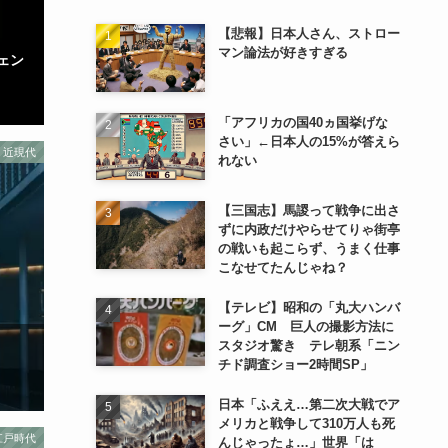
【悲報】日本人さん、ストロー
マン論法が好きすぎる
ェン
「アフリカの国40ヵ国挙げな
さい」←日本人の15%が答えら
近現代
れない
【三国志】馬謖って戦争に出さ
ずに内政だけやらせてりゃ街亭
の戦いも起こらず、うまく仕事
こなせてたんじゃね？
【テレビ】昭和の「丸大ハンバ
ーグ」CM 巨人の撮影方法に
スタジオ驚き テレ朝系「ニン
チド調査ショー2時間SP」
日本「ふええ…第二次大戦でア
メリカと戦争して310万人も死
江戸時代
んじゃったょ…」世界「は