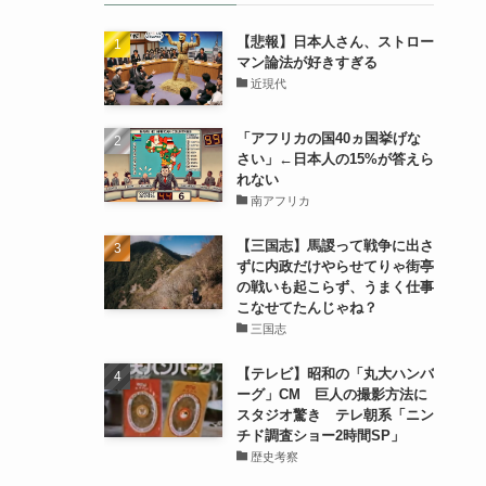
【悲報】日本人さん、ストロー
マン論法が好きすぎる
近現代
「アフリカの国40ヵ国挙げな
さい」←日本人の15%が答えら
れない
南アフリカ
【三国志】馬謖って戦争に出さ
ずに内政だけやらせてりゃ街亭
の戦いも起こらず、うまく仕事
こなせてたんじゃね？
三国志
【テレビ】昭和の「丸大ハンバ
ーグ」CM 巨人の撮影方法に
スタジオ驚き テレ朝系「ニン
チド調査ショー2時間SP」
歴史考察