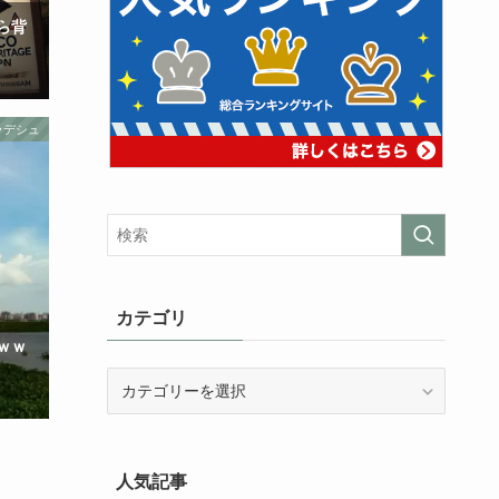
ら背
ラデシュ
カテゴリ
ｗｗ
カ
テ
ゴ
リ
人気記事