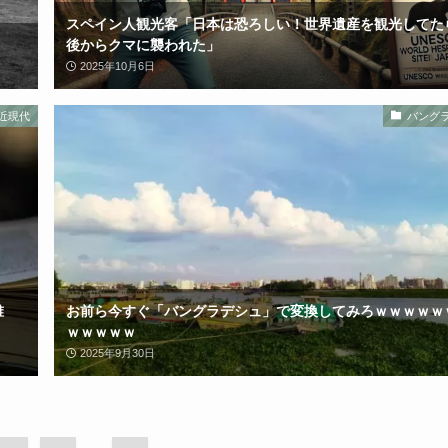
スペイン人観光客「日本は恐ろしい！世界遺産を観光してた
後からクマに襲われた」
2025年10月6日
近現代
バング
誰
お前ら今すぐ「バングラデシュ」で変換してみろｗｗｗｗｗ
ｗｗｗｗｗ
2025年9月30日