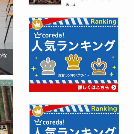
ぁ…」
がな
スペイン