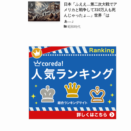
日本「ふええ…第二次大戦でア
メリカと戦争して310万人も死
んじゃったょ…」世界「は
ぁ…」
昭和時代