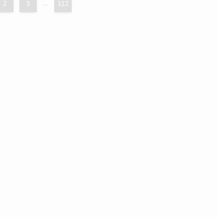
2
3
...
112