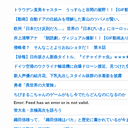
トラウデン直美キャスター うっすらと谷間の裾野！！【GIF
【動画】自動ドアの仕組みを理解した富山のツバメが賢い。
欧州「日本だけ反則だろ…」 世界の『日本びいき』にヨーロッ
井上清華アナ 「朗読劇」ヴィジュアル撮影！！【GIF動画あ
侵略者？ そんなことよりおねショタだ！ 第８話
【珍報】日向坂さん新曲タイトル、『イチャイチャ虫』ｗｗｗ
ドイツ空港のウクライナ輸送機に自爆ドローン接近、見つけた
新人声優の結月花、下乳丸出しスタイル抜群の水着姿を披露
勇者「異世界の大冒険」
ちびまるこちゃんのゲームがもし今でたらどんなのになるのか
Error: Feed has an error or is not valid.
蛍大名・京極高次を語ろう
織田信雄って、「織田信雄はバカ」と歴史に書かれているが今