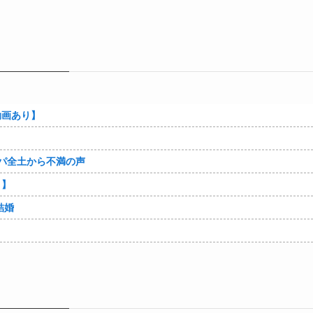
動画あり】
パ全土から不満の声
り】
結婚