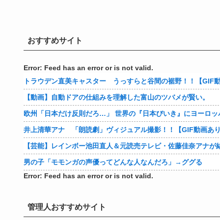
おすすめサイト
Error: Feed has an error or is not valid.
トラウデン直美キャスター うっすらと谷間の裾野！！【GIF
【動画】自動ドアの仕組みを理解した富山のツバメが賢い。
欧州「日本だけ反則だろ…」 世界の『日本びいき』にヨーロッ
井上清華アナ 「朗読劇」ヴィジュアル撮影！！【GIF動画あ
【芸能】レインボー池田直人＆元読売テレビ・佐藤佳奈アナが
男の子「モモンガの声優ってどんな人なんだろ」→ググる
Error: Feed has an error or is not valid.
管理人おすすめサイト