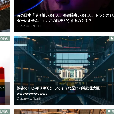
た
昔の日本「ギリ健いません。発達障害いません。トランスジ
ダーいません。」←この現実どうするの？？？
2025年10月15日
近現代
ゲイ
渋谷のJKがギリギリ知ってそうな歴代内閣総理大臣
wwywwywwywwy
2025年10月15日
近現代