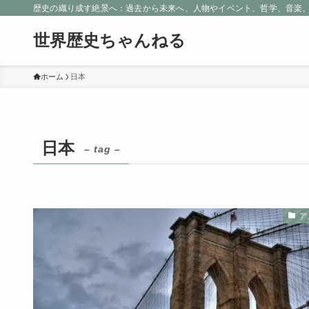
歴史の織り成す絶景へ：過去から未来へ、人物やイベント、哲学、音楽
世界歴史ちゃんねる
ホーム
日本
日本
– tag –
ア