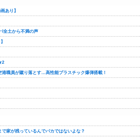
動画あり】
パ全土から不満の声
り】
★2
空港職員が蹴り落とす…高性能プラスチック爆弾搭載！
まで家が残っているんでバカではないよな？