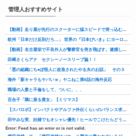
管理人おすすめサイト
【動画】走り屋が先行のスクーターに猛スピードで突っ込む事故。
欧州「日本だけ反則だろ…」 世界の『日本びいき』にヨーロッパ全土から不満の声
【動画】名古屋栄で不良外人が警察官を突き飛ばす。逮捕しろやｗｗｗ
田﨑さくらアナ セクシーノースリーブ脇！！
「悪の組織にち●ぽ怪人に改造されたやる夫のお話」 その３
海外「新キャラもヤバいｗ」ヤニねこ第6話の海外反応
職場の人妻と不倫をして、ついに、、、
百合子「隣に座る貴女」【ミリマス】
【スパロボ】インパクトやアルファ外伝くらいのバランス求む！！ → インパクトも最終的にはコアブースターで雑魚は一撃で倒せてたけどね
田中みな実、妊婦でもオシャレ優先！ヒールでこけたらどうすんのｗ
Error: Feed has an error or is not valid.