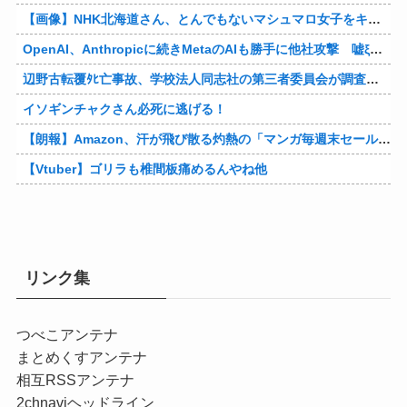
【画像】NHK北海道さん、とんでもないマシュマロ女子をキャスターに起用してしまうwwwwwwww
OpenAI、Anthropicに続きMetaのAIも勝手に他社攻撃 嘘ξけど何これ流行ってんの？
辺野古転覆ﾀﾋ亡事故、学校法人同志社の第三者委員会が調査報告書を公表 … 安全配慮義務違反や安全管理に関する検証を妨げた組織風土の存在を指摘
イソギンチャクさん必死に逃げる！
【朗報】Amazon、汗が飛び散る灼熱の「マンガ毎週末セール（50%還元）」を開催！他
【Vtuber】ゴリラも椎間板痛めるんやね他
リンク集
つべこアンテナ
まとめくすアンテナ
相互RSSアンテナ
2chnaviヘッドライン