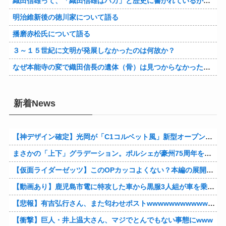
織田信雄って、「織田信雄はバカ」と歴史に書かれているが今まで家が残っているんでバカではないよな？
明治維新後の徳川家について語る
播磨赤松氏について語る
３～１５世紀に文明が発展しなかったのは何故か？
なぜ本能寺の変で織田信長の遺体（骨）は見つからなかったのか
新着News
【神デザイン確定】光岡が「C1コルベット風」新型オープンカーの最新ティーザー画像を公開、マツダ・ロードスターの信頼性にレトロな外観がドッキング
まさかの「上下」グラデーション。ポルシェが豪州75周年を祝う特別モデル「911 Turbo S Land Down Under」を発表、1951年の「見果てぬ夢」が内外装に再現
【仮面ライダーゼッツ】このOPカッコよくない？本編の展開ちゃんと反映してて完成度高いし
【動画あり】鹿児島市電に特攻した車から黒服3人組が車を乗り捨てて逃走
【悲報】有吉弘行さん、また匂わせポストwwwwwwwwwwwwwwww
【衝撃】巨人・井上温大さん、マジでとんでもない事態にwww