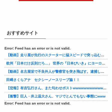
おすすめサイト
Error: Feed has an error or is not valid.
【動画】走り屋が先行のスクーターに猛スピードで突っ込む事故。
欧州「日本だけ反則だろ…」 世界の『日本びいき』にヨーロッパ全土から不満の声
【動画】名古屋栄で不良外人が警察官を突き飛ばす。逮捕しろやｗｗｗ
田﨑さくらアナ セクシーノースリーブ脇！！
【悲報】有吉弘行さん、また匂わせポストwwwwwwwwwwwwwwww
【衝撃】巨人・井上温大さん、マジでとんでもない事態にwww
Error: Feed has an error or is not valid.