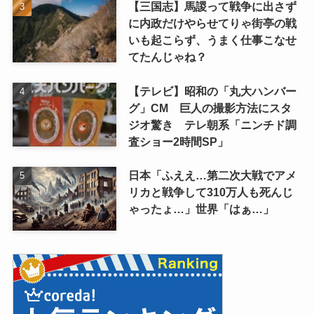
【三国志】馬謖って戦争に出さず
に内政だけやらせてりゃ街亭の戦
いも起こらず、うまく仕事こなせ
てたんじゃね？
【テレビ】昭和の「丸大ハンバー
グ」CM 巨人の撮影方法にスタ
ジオ驚き テレ朝系「ニンチド調
査ショー2時間SP」
日本「ふええ…第二次大戦でアメ
リカと戦争して310万人も死んじ
ゃったょ…」世界「はぁ…」