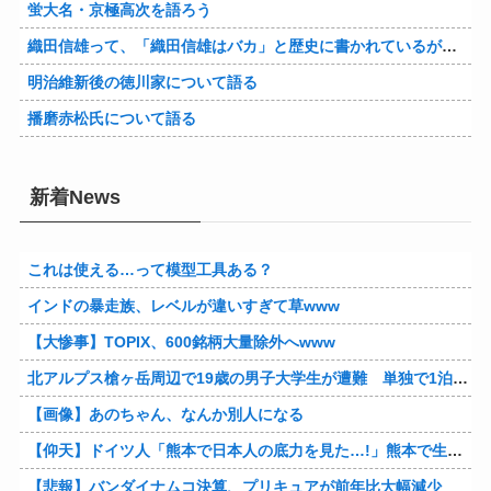
蛍大名・京極高次を語ろう
織田信雄って、「織田信雄はバカ」と歴史に書かれているが今まで家が残っているんでバカではないよな？
明治維新後の徳川家について語る
播磨赤松氏について語る
新着News
これは使える…って模型工具ある？
インドの暴走族、レベルが違いすぎて草www
【大惨事】TOPIX、600銘柄大量除外へwww
北アルプス槍ヶ岳周辺で19歳の男子大学生が遭難 単独で1泊2日の予定で入山も連絡取れず 警察が9日以降捜索予定
【画像】あのちゃん、なんか別人になる
【仰天】ドイツ人「熊本で日本人の底力を見た…!」熊本で生まれて初めて震度7の大地震を経験したドイツ人。直後、日本人たちの行動に衝撃を受けてしまう…
【悲報】バンダイナムコ決算、プリキュアが前年比大幅減少