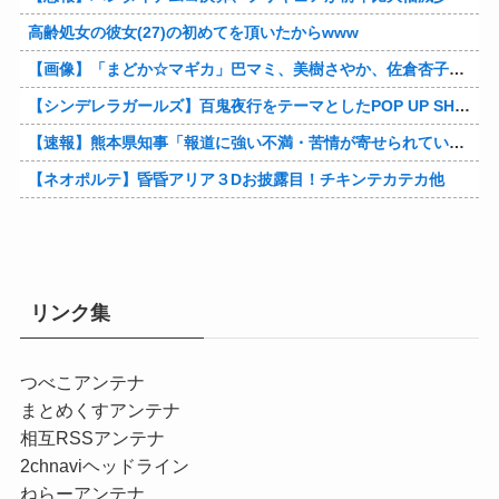
高齢処女の彼女(27)の初めてを頂いたからwww
【画像】「まどか☆マギカ」巴マミ、美樹さやか、佐倉杏子エロすぎ放課後えんこーハメ撮りどぴゅどぴゅエチエチが最高すぎる❣
【シンデレラガールズ】百鬼夜行をテーマとしたPOP UP SHOPが東京・大阪にて開催
【速報】熊本県知事「報道に強い不満・苦情が寄せられている」→TBSの報道特集がまさにそれな件他
【ネオポルテ】昏昏アリア３Dお披露目！チキンテカテカ他
リンク集
つべこアンテナ
まとめくすアンテナ
相互RSSアンテナ
2chnaviヘッドライン
ねらーアンテナ