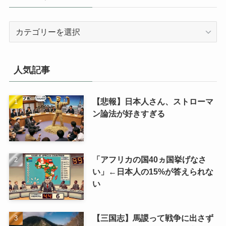
カ
テ
ゴ
リ
人気記事
【悲報】日本人さん、ストローマ
ン論法が好きすぎる
「アフリカの国40ヵ国挙げなさ
い」←日本人の15%が答えられな
い
【三国志】馬謖って戦争に出さず