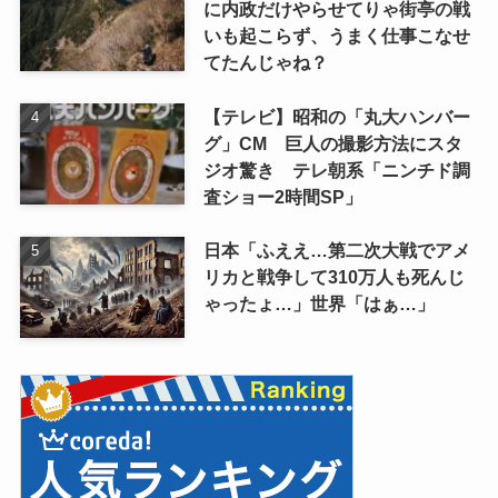
に内政だけやらせてりゃ街亭の戦
いも起こらず、うまく仕事こなせ
てたんじゃね？
【テレビ】昭和の「丸大ハンバー
グ」CM 巨人の撮影方法にスタ
ジオ驚き テレ朝系「ニンチド調
査ショー2時間SP」
日本「ふええ…第二次大戦でアメ
リカと戦争して310万人も死んじ
ゃったょ…」世界「はぁ…」