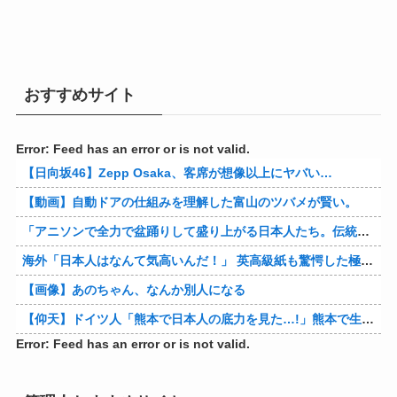
おすすめサイト
Error: Feed has an error or is not valid.
【日向坂46】Zepp Osaka、客席が想像以上にヤバい…
【動画】自動ドアの仕組みを理解した富山のツバメが賢い。
「アニソンで全力で盆踊りして盛り上がる日本人たち。伝統もオタクもこの熱量、素晴らしい」→女さんブチギレ「これを見て『日本の品格が落ちた』と思いま…
海外「日本人はなんて気高いんだ！」 英高級紙も驚愕した極限の中の日本人の姿に世界が衝撃
【画像】あのちゃん、なんか別人になる
【仰天】ドイツ人「熊本で日本人の底力を見た…!」熊本で生まれて初めて震度7の大地震を経験したドイツ人。直後、日本人たちの行動に衝撃を受けてしまう…
Error: Feed has an error or is not valid.