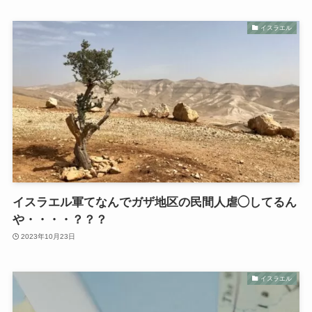
イスラエル
イスラエル軍てなんでガザ地区の民間人虐◯してるん
や・・・・？？？
2023年10月23日
イスラエル