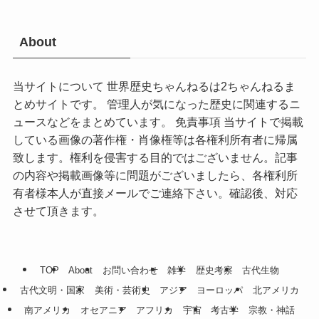
About
当サイトについて 世界歴史ちゃんねるは2ちゃんねるま
とめサイトです。 管理人が気になった歴史に関連するニ
ュースなどをまとめています。 免責事項 当サイトで掲載
している画像の著作権・肖像権等は各権利所有者に帰属
致します。権利を侵害する目的ではございません。記事
の内容や掲載画像等に問題がございましたら、各権利所
有者様本人が直接メールでご連絡下さい。確認後、対応
させて頂きます。
TOP
About
お問い合わせ
雑学
歴史考察
古代生物
古代文明・国家
美術・芸術史
アジア
ヨーロッパ
北アメリカ
南アメリカ
オセアニア
アフリカ
宇宙
考古学
宗教・神話