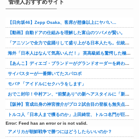
管理人おすすめサイト
【日向坂46】Zepp Osaka、客席が想像以上にヤバい…
【動画】自動ドアの仕組みを理解した富山のツバメが賢い。
「アニソンで全力で盆踊りして盛り上がる日本人たち。伝統もオタクもこの熱量、素晴らしい」→女さんブチギレ「これを見て『日本の品格が落ちた』と思いま…
海外「日本人はなんて気高いんだ！」 英高級紙も驚愕した極限の中の日本人の姿に世界が衝撃
【あんこ】ディエゴ・ブランドーがグランドオーダーを終わらせるようです【FGO二部】 第１６６話
サイバスターが一番輝いてたスパロボ
モバＰ「アイドルにセクハラをします」
おでこ封印！中村アン、“前髪あり”の新ヘアスタイルに「新鮮でたまらん」の声【画像】
【阪神】育成出身の神宮僚介がプロ２試合目の登板も無失点 ボスラーを三振に ピンチで抑えた
トルコ人「日本人まで獲るのか」上田綺世、トルコ名門が巨額の正式オファー！現地サポが騒然！【海外の反応】
Error: Feed has an error or is not valid.
アメリカが朝鮮戦争で勝つにはどうしたらいいのか？