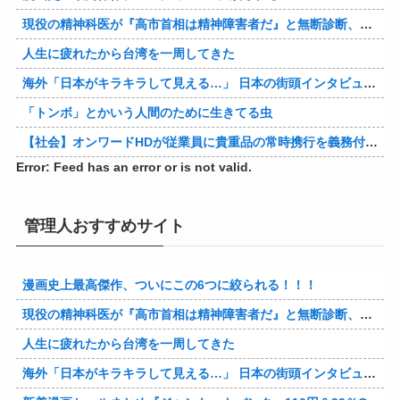
現役の精神科医が『高市首相は精神障害者だ』と無断診断、その結果に左派が歓喜した様子を見せており……
人生に疲れたから台湾を一周してきた
海外「日本がキラキラして見える…」 日本の街頭インタビューに登場した女子高生4人組がエモすぎると話題に
「トンボ」とかいう人間のために生きてる虫
【社会】オンワードHDが従業員に貴重品の常時携行を義務付け 熊本地震被災を受けて
Error: Feed has an error or is not valid.
管理人おすすめサイト
漫画史上最高傑作、ついにこの6つに絞られる！！！
現役の精神科医が『高市首相は精神障害者だ』と無断診断、その結果に左派が歓喜した様子を見せており……
人生に疲れたから台湾を一周してきた
海外「日本がキラキラして見える…」 日本の街頭インタビューに登場した女子高生4人組がエモすぎると話題に