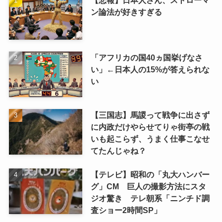
【悲報】日本人さん、ストローマ
ン論法が好きすぎる
「アフリカの国40ヵ国挙げなさ
い」←日本人の15%が答えられな
い
【三国志】馬謖って戦争に出さず
に内政だけやらせてりゃ街亭の戦
いも起こらず、うまく仕事こなせ
てたんじゃね？
【テレビ】昭和の「丸大ハンバー
グ」CM 巨人の撮影方法にスタ
ジオ驚き テレ朝系「ニンチド調
査ショー2時間SP」