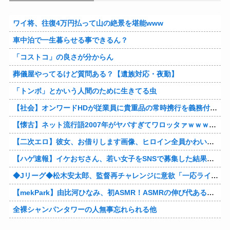
ワイ将、往復4万円払って山の絶景を堪能www
車中泊で一生暮らせる事できるん？
「コストコ」の良さが分からん
葬儀屋やってるけど質問ある？【遺族対応・夜勤】
「トンボ」とかいう人間のために生きてる虫
【社会】オンワードHDが従業員に貴重品の常時携行を義務付け 熊本地震被災を受けて
【懐古】ネット流行語2007年がヤバすぎてワロッタァｗｗｗｗｗｗｗｗ
【二次エロ】彼女、お借りします画像、ヒロイン全員かわいすぎる件ｗ
【ハゲ速報】イケおぢさん、若い女子をSNSで募集した結果（画像あり）
◆Jリーグ◆松木安太郎、監督再チャレンジに意欲「一応ライセンスも持っているので」 ヴェルディ川崎の監督時代には2連覇を達成
【mekPark】由比河ひなみ、初ASMR！ASMRの伸び代あるよ他
全裸シャンパンタワーの人無事忘れられる他