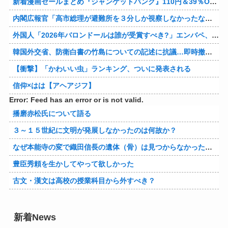
新着漫画セールまとめ『ジャンケットバンク』110円＆39％OFF！『クレヨンしんちゃん』はなんと各33円に！
内閣広報官「高市総理が避難所を３分しか視察しなかったなんてデマ！50分いたぞ😡」 →しかし事実上の視察は数分で正解
外国人「2026年バロンドールは誰が受賞すべき?」エンバペ、今季無冠でも初受賞か!?海外ファンが考える本命とは!?【海外の反応】
韓国外交省、防衛白書の竹島についての記述に抗議…即時撤回要求、日本公使呼び出す！
【衝撃】「かわいい虫」ランキング、ついに発表される
信仰×はは【アヘアジフ】
Error: Feed has an error or is not valid.
播磨赤松氏について語る
３～１５世紀に文明が発展しなかったのは何故か？
なぜ本能寺の変で織田信長の遺体（骨）は見つからなかったのか
豊臣秀頼を生かしてやって欲しかった
古文・漢文は高校の授業科目から外すべき？
新着News