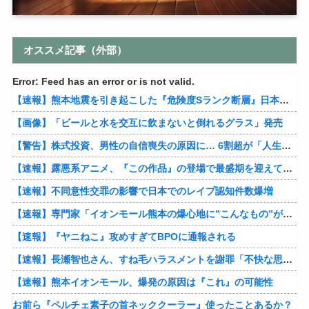
オススメ記事（外部）
Error: Feed has an error or is not valid.
【速報】熊本地震を引き起こした『危険度Sランク断層』日本のド真ん中に10カ所もあると判明
【画像】「ビールと水を交互に飲まないと倒れるグラス」発売
【警告】株式投資、男性の自信喪失の原因に… 6割超が「人生の敗者」自認
【速報】露悪系アニメ、『この作品』の登場で最盛期を迎えてしまう…
【速報】不同意性交罪の影響で日本でのレイプ認知件数爆増
【速報】専門家「イオンモール熊本の爆心地に”こんなもの”があったんだけど…」
【速報】『ヤニねこ』攻めすぎてBPOに通報される
【速報】長瀬智也さん、すね毛ハラスメントを謝罪「不快な思いをさせて申し訳ありませんでした」
【速報】熊本イオンモール、爆発の原因は『これ』の可能性
お前ら『ペルチェ素子の首ネッククーラー』使ったことあるか？