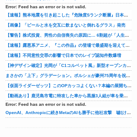
Error: Feed has an error or is not valid.
【速報】熊本地震を引き起こした『危険度Sランク断層』日本のド真ん中に10カ所もあると判明
【画像】「ビールと水を交互に飲まないと倒れるグラス」発売
【警告】株式投資、男性の自信喪失の原因に… 6割超が「人生の敗者」自認
【速報】露悪系アニメ、『この作品』の登場で最盛期を迎えてしまう…
【速報】不同意性交罪の影響で日本でのレイプ認知件数爆増
【神デザイン確定】光岡が「C1コルベット風」新型オープンカーの最新ティーザー画像を公開、マツダ・ロードスターの信頼性にレトロな外観がドッキング
まさかの「上下」グラデーション。ポルシェが豪州75周年を祝う特別モデル「911 Turbo S Land Down Under」を発表、1951年の「見果てぬ夢」が内外装に再現
【仮面ライダーゼッツ】このOPカッコよくない？本編の展開ちゃんと反映してて完成度高いし
【動画あり】鹿児島市電に特攻した車から黒服3人組が車を乗り捨てて逃走
Error: Feed has an error or is not valid.
OpenAI、Anthropicに続きMetaのAIも勝手に他社攻撃 嘘ξけど何これ流行ってんの？