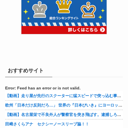
おすすめサイト
Error: Feed has an error or is not valid.
【動画】走り屋が先行のスクーターに猛スピードで突っ込む事故。
欧州「日本だけ反則だろ…」 世界の『日本びいき』にヨーロッパ全土から不満の声
【動画】名古屋栄で不良外人が警察官を突き飛ばす。逮捕しろやｗｗｗ
田﨑さくらアナ セクシーノースリーブ脇！！