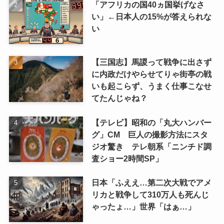
「アフリカの国40ヵ国挙げなさ
い」←日本人の15%が答えられな
い
【三国志】馬謖って戦争に出さず
に内政だけやらせてりゃ街亭の戦
いも起こらず、うまく仕事こなせ
てたんじゃね？
【テレビ】昭和の「丸大ハンバー
グ」CM 巨人の撮影方法にスタ
ジオ驚き テレ朝系「ニンチド調
査ショー2時間SP」
日本「ふええ…第二次大戦でアメ
リカと戦争して310万人も死んじ
ゃったょ…」世界「はぁ…」