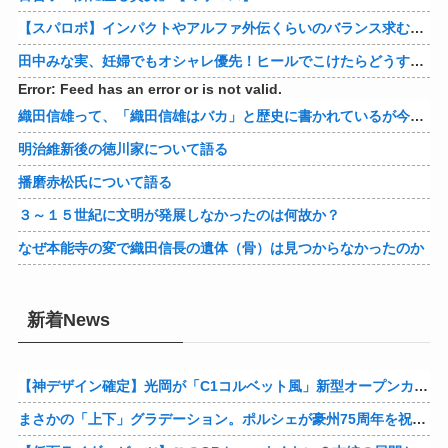
【スパロボ】インパクトやアルファ外伝くらいのバランス求む！！ → インパクトも最終的にはコアブースターで雑魚は一撃で倒せてたけどね
田中みな実、妊婦でもオシャレ優先！ヒールでこけたらどうすんのｗ
Error: Feed has an error or is not valid.
織田信雄って、「織田信雄はバカ」と歴史に書かれているが今まで家が残っているんでバカではないよな？
明治維新後の徳川家について語る
播磨赤松氏について語る
３～１５世紀に文明が発展しなかったのは何故か？
なぜ本能寺の変で織田信長の遺体（骨）は見つからなかったのか
新着News
【神デザイン確定】光岡が「C1コルベット風」新型オープンカーの最新ティーザー画像を公開、マツダ・ロードスターの信頼性にレトロな外観がドッキング
まさかの「上下」グラデーション。ポルシェが豪州75周年を祝う特別モデル「911 Turbo S Land Down Under」を発表、1951年の「見果てぬ夢」が内外装に再現