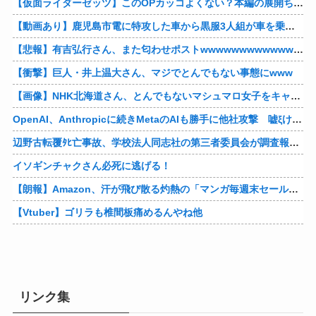
【仮面ライダーゼッツ】このOPカッコよくない？本編の展開ちゃんと反映してて完成度高いし
【動画あり】鹿児島市電に特攻した車から黒服3人組が車を乗り捨てて逃走
【悲報】有吉弘行さん、また匂わせポストwwwwwwwwwwwwwwww
【衝撃】巨人・井上温大さん、マジでとんでもない事態にwww
【画像】NHK北海道さん、とんでもないマシュマロ女子をキャスターに起用してしまうwwwwwwww
OpenAI、Anthropicに続きMetaのAIも勝手に他社攻撃 嘘ξけど何これ流行ってんの？
辺野古転覆ﾀﾋ亡事故、学校法人同志社の第三者委員会が調査報告書を公表 … 安全配慮義務違反や安全管理に関する検証を妨げた組織風土の存在を指摘
イソギンチャクさん必死に逃げる！
【朗報】Amazon、汗が飛び散る灼熱の「マンガ毎週末セール（50%還元）」を開催！他
【Vtuber】ゴリラも椎間板痛めるんやね他
リンク集