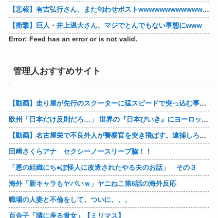
【悲報】有吉弘行さん、また匂わせポストwwwwwwwwwwwwwwww
【衝撃】巨人・井上温大さん、マジでとんでもない事態にwww
Error: Feed has an error or is not valid.
管理人おすすめサイト
【動画】走り屋が先行のスクーターに猛スピードで突っ込む事故。
欧州「日本だけ反則だろ…」 世界の『日本びいき』にヨーロッパ全土から不満の声
【動画】名古屋栄で不良外人が警察官を突き飛ばす。逮捕しろやｗｗｗ
田﨑さくらアナ セクシーノースリーブ脇！！
「悪の組織にち●ぽ怪人に改造されたやる夫のお話」 その３
海外「新キャラもヤバいｗ」ヤニねこ第6話の海外反応
職場の人妻と不倫をして、ついに、、、
百合子「隣に座る貴女」【ミリマス】