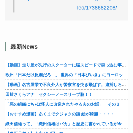
leo/1738682208/
最新News
【動画】走り屋が先行のスクーターに猛スピードで突っ込む事故。
欧州「日本だけ反則だろ…」 世界の『日本びいき』にヨーロッパ全土から不満の声
【動画】名古屋栄で不良外人が警察官を突き飛ばす。逮捕しろやｗｗｗ
田﨑さくらアナ セクシーノースリーブ脇！！
「悪の組織にち●ぽ怪人に改造されたやる夫のお話」 その３
【おすすめ漫画】あくまでクジャクの話 絵が綺麗・・・・
織田信雄って、「織田信雄はバカ」と歴史に書かれているが今まで家が残っているんでバカではないよな？