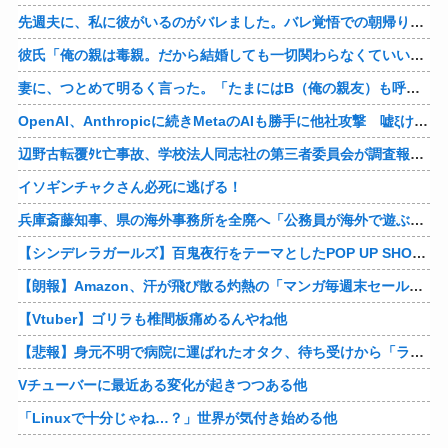
先週夫に、私に彼がいるのがバレました。バレ覚悟での朝帰りでしたが・・・ 私は意志を持って彼に抱かれました。その時にはもう結婚生活を終わりにする覚悟が出来ていました。
彼氏「俺の親は毒親。だから結婚しても一切関わらなくていい」私「うん」彼氏「そのかわり俺もお前の親と一切関わらない。結婚の挨拶にも行かない」私「えっ」
妻に、つとめて明るく言った。「たまにはB（俺の親友）も呼んで家で鍋でもしようか。」妻は箸を持つ手をブルブル震わせながら「何でBさんなの？」と。お前の浮気相手だからだよ！！
OpenAI、Anthropicに続きMetaのAIも勝手に他社攻撃 嘘ξけど何これ流行ってんの？
辺野古転覆ﾀﾋ亡事故、学校法人同志社の第三者委員会が調査報告書を公表 … 安全配慮義務違反や安全管理に関する検証を妨げた組織風土の存在を指摘
イソギンチャクさん必死に逃げる！
兵庫斎藤知事、県の海外事務所を全廃へ「公務員が海外で遊ぶためにあるだけ」
【シンデレラガールズ】百鬼夜行をテーマとしたPOP UP SHOPが東京・大阪にて開催
【朗報】Amazon、汗が飛び散る灼熱の「マンガ毎週末セール（50%還元）」を開催！他
【Vtuber】ゴリラも椎間板痛めるんやね他
【悲報】身元不明で病院に運ばれたオタク、待ち受けから「ラブライブ」と呼ばれるｗｗｗｗ他
Vチューバーに最近ある変化が起きつつある他
「Linuxで十分じゃね…？」世界が気付き始める他