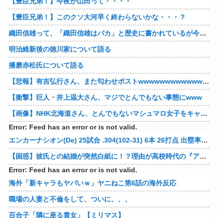
【豊臣兄弟！】今夜が山田って・・・・
【豊臣兄弟！】このクソ大河早く終わらないかな・・・？
織田信雄って、「織田信雄はバカ」と歴史に書かれているが今まで家が残っているんでバカではないよな？
明治維新後の徳川家について語る
播磨赤松氏について語る
【悲報】有吉弘行さん、また匂わせポストwwwwwwwwwwwwwwww
【衝撃】巨人・井上温大さん、マジでとんでもない事態にwww
【画像】NHK北海道さん、とんでもないマシュマロ女子をキャスターに起用してしまうwwwwwwww
Error: Feed has an error or is not valid.
エンカーナシオン(De) 25試合 .304(102-31) 6本 26打点 出塁率.311 OPS.831 wRC+137 WAR+0.7
【困惑】彼氏との結婚が突然白紙に！？理由が高校時代の『アレ』だったｗｗｗｗ 他
Error: Feed has an error or is not valid.
海外「新キャラもヤバいｗ」ヤニねこ第6話の海外反応
職場の人妻と不倫をして、ついに、、、
百合子「隣に座る貴女」【ミリマス】