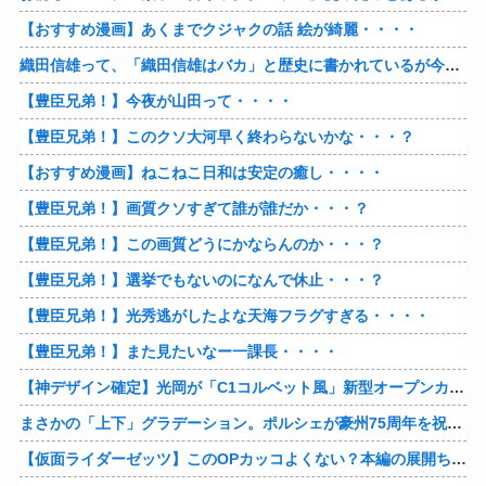
【おすすめ漫画】あくまでクジャクの話 絵が綺麗・・・・
織田信雄って、「織田信雄はバカ」と歴史に書かれているが今まで家が残っているんでバカではないよな？
【豊臣兄弟！】今夜が山田って・・・・
【豊臣兄弟！】このクソ大河早く終わらないかな・・・？
【おすすめ漫画】ねこねこ日和は安定の癒し・・・・
【豊臣兄弟！】画質クソすぎて誰が誰だか・・・？
【豊臣兄弟！】この画質どうにかならんのか・・・？
【豊臣兄弟！】選挙でもないのになんで休止・・・？
【豊臣兄弟！】光秀逃がしたよな天海フラグすぎる・・・・
【豊臣兄弟！】また見たいなー一課長・・・・
【神デザイン確定】光岡が「C1コルベット風」新型オープンカーの最新ティーザー画像を公開、マツダ・ロードスターの信頼性にレトロな外観がドッキング
まさかの「上下」グラデーション。ポルシェが豪州75周年を祝う特別モデル「911 Turbo S Land Down Under」を発表、1951年の「見果てぬ夢」が内外装に再現
【仮面ライダーゼッツ】このOPカッコよくない？本編の展開ちゃんと反映してて完成度高いし