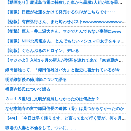
【動画あり】鹿児島市電に特攻した車から黒服3人組が車を乗り捨てて逃走
【画像】日産が社運をかけて発売するSUVがこちらです‥‥
【悲報】有吉弘行さん、また匂わせポストwwwwwwwwwwwwwwww
【衝撃】巨人・井上温大さん、マジでとんでもない事態にwww
【画像】NHK北海道さん、とんでもないマシュマロ女子をキャスターに起用してしまうwwwwwwww
【朗報】ぐらんぶるのヒロイン、デレる
【マジかよ】入社3ヶ月の新人が労基を連れて来て「90連勤させられました」「労働基準法違反です」→俺「彼は30連休中ですが?」
織田信雄って、「織田信雄はバカ」と歴史に書かれているが今まで家が残っているんでバカではないよな？
明治維新後の徳川家について語る
播磨赤松氏について語る
３～１５世紀に文明が発展しなかったのは何故か？
なぜ本能寺の変で織田信長の遺体（骨）は見つからなかったのか
【4/4】「今日は早く帰ります」と言って出て行く妻が、何ヶ月ぶりだろう、見送る私に振り返って手を振っている。罪のなせる気持ちの表れなのか。今日の午後調査員から連絡が入る…
職場の人妻と不倫をして、ついに、、、