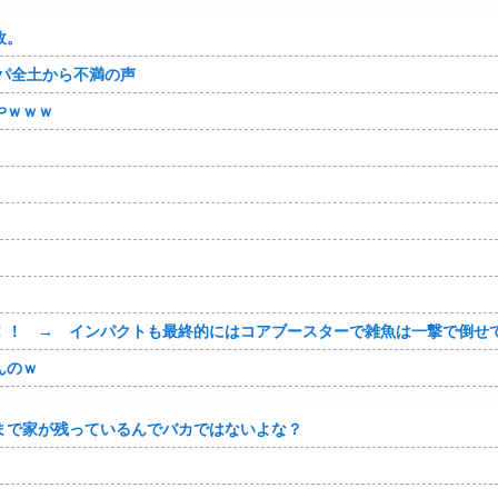
故。
パ全土から不満の声
やｗｗｗ
！！ → インパクトも最終的にはコアブースターで雑魚は一撃で倒せ
んのｗ
まで家が残っているんでバカではないよな？