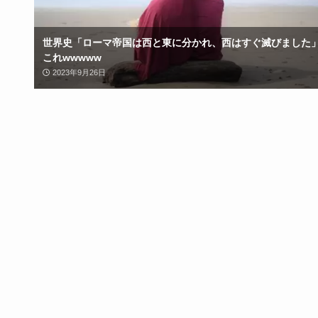
世界史「ローマ帝国は西と東に分かれ、西はすぐ滅びました
これwwwww
2023年9月26日