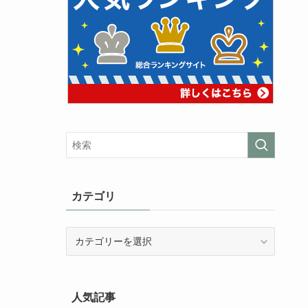
カテゴリ
カ
テ
ゴ
リ
人気記事