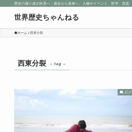
歴史の織り成す絶景へ：過去から未来へ、人物やイベント、哲学、音楽
世界歴史ちゃんねる
ホーム
西東分裂
西東分裂
– tag –
ロー