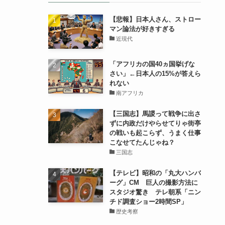
【悲報】日本人さん、ストロー
マン論法が好きすぎる
近現代
「アフリカの国40ヵ国挙げな
さい」←日本人の15%が答えら
れない
南アフリカ
【三国志】馬謖って戦争に出さ
ずに内政だけやらせてりゃ街亭
の戦いも起こらず、うまく仕事
こなせてたんじゃね？
三国志
【テレビ】昭和の「丸大ハンバ
ーグ」CM 巨人の撮影方法に
スタジオ驚き テレ朝系「ニン
チド調査ショー2時間SP」
歴史考察