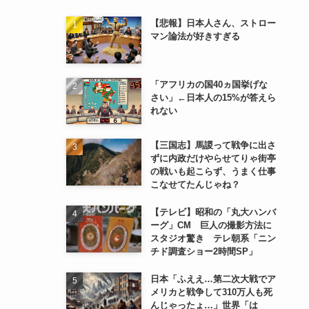
【悲報】日本人さん、ストロー
マン論法が好きすぎる
「アフリカの国40ヵ国挙げな
さい」←日本人の15%が答えら
れない
【三国志】馬謖って戦争に出さ
ずに内政だけやらせてりゃ街亭
の戦いも起こらず、うまく仕事
こなせてたんじゃね？
【テレビ】昭和の「丸大ハンバ
ーグ」CM 巨人の撮影方法に
スタジオ驚き テレ朝系「ニン
チド調査ショー2時間SP」
日本「ふええ…第二次大戦でア
メリカと戦争して310万人も死
んじゃったょ…」世界「は