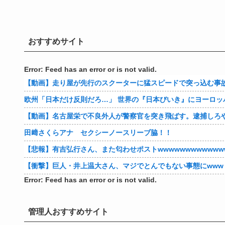
おすすめサイト
Error: Feed has an error or is not valid.
【動画】走り屋が先行のスクーターに猛スピードで突っ込む事
欧州「日本だけ反則だろ…」 世界の『日本びいき』にヨーロッ
【動画】名古屋栄で不良外人が警察官を突き飛ばす。逮捕しろ
田﨑さくらアナ セクシーノースリーブ脇！！
【悲報】有吉弘行さん、また匂わせポストwwwwwwwwwwww
【衝撃】巨人・井上温大さん、マジでとんでもない事態にwww
Error: Feed has an error or is not valid.
管理人おすすめサイト