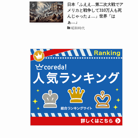
日本「ふええ…第二次大戦でア
メリカと戦争して310万人も死
んじゃったょ…」世界「は
ぁ…」
昭和時代