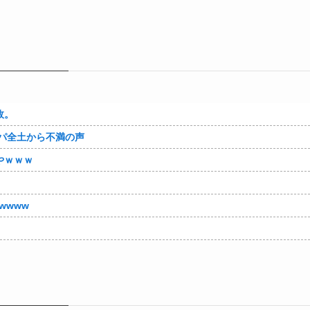
故。
パ全土から不満の声
やｗｗｗ
wwww