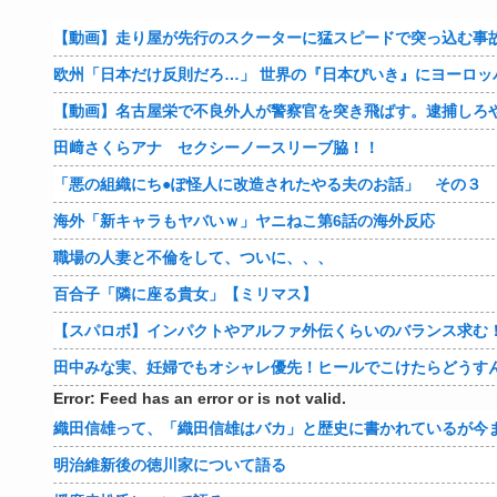
【動画】走り屋が先行のスクーターに猛スピードで突っ込む事
欧州「日本だけ反則だろ…」 世界の『日本びいき』にヨーロッ
【動画】名古屋栄で不良外人が警察官を突き飛ばす。逮捕しろ
田﨑さくらアナ セクシーノースリーブ脇！！
「悪の組織にち●ぽ怪人に改造されたやる夫のお話」 その３
海外「新キャラもヤバいｗ」ヤニねこ第6話の海外反応
職場の人妻と不倫をして、ついに、、、
百合子「隣に座る貴女」【ミリマス】
【スパロボ】インパクトやアルファ外伝くらいのバランス求む
田中みな実、妊婦でもオシャレ優先！ヒールでこけたらどうす
Error: Feed has an error or is not valid.
織田信雄って、「織田信雄はバカ」と歴史に書かれているが今
明治維新後の徳川家について語る