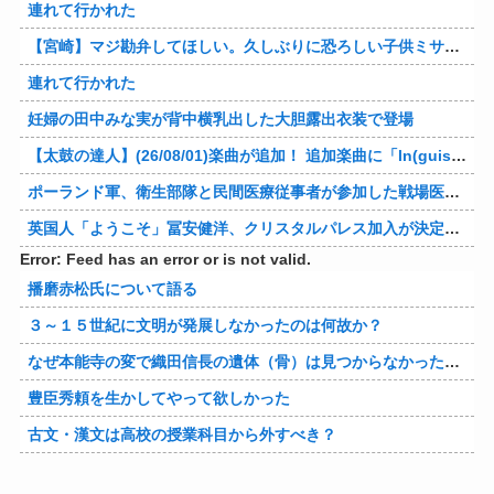
連れて行かれた
【宮崎】マジ勘弁してほしい。久しぶりに恐ろしい子供ミサイルを見た。
連れて行かれた
妊婦の田中みな実が背中横乳出した大胆露出衣装で登場
【太鼓の達人】(26/08/01)楽曲が追加！ 追加楽曲に「ln(guis・tics) / Sephid」「Remnath / ぺのれり」の2曲が登場！！
ポーランド軍、衛生部隊と民間医療従事者が参加した戦場医療訓練を実施！
英国人「ようこそ」冨安健洋、クリスタルパレス加入が決定的に！メディカル検査をパス！現地サポが歓迎！アーセナルファンも祝福！【海外の反応】
Error: Feed has an error or is not valid.
播磨赤松氏について語る
３～１５世紀に文明が発展しなかったのは何故か？
なぜ本能寺の変で織田信長の遺体（骨）は見つからなかったのか
豊臣秀頼を生かしてやって欲しかった
古文・漢文は高校の授業科目から外すべき？