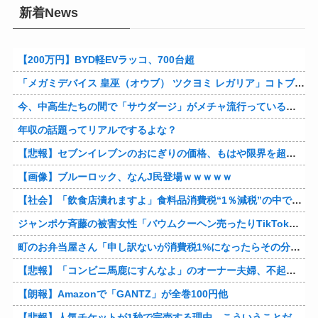
新着News
【200万円】BYD軽EVラッコ、700台超
「メガミデバイス 皇巫（オウブ） ツクヨミ レガリア」コトブキヤデビュー…
今、中高生たちの間で「サウダージ」がメチャ流行っているらしい
年収の話題ってリアルでするよな？
【悲報】セブンイレブンのおにぎりの価格、もはや限界を超える
【画像】ブルーロック、なんJ民登場ｗｗｗｗｗ
【社会】「飲食店潰れますよ」食料品消費税“1％減税”の中で上がる懸念 外食は10％で“9％”差に…一方で対象の弁当店でも悲痛な声「値下げできない…」
ジャンポケ斉藤の被害女性「バウムクーヘン売ったりTikTokライブしててムカついたから示談しなかった」
町のお弁当屋さん「申し訳ないが消費税1%になったらその分商品代を値上げするわ」 「うちも！」
【悲報】「コンビニ馬鹿にすんなよ」のオーナー夫婦、不起訴ｗｗｗｗｗｗｗｗ
【朗報】Amazonで「GANTZ」が全巻100円他
【悲報】人気チケットが1秒で完売する理由、こういうことだったｗｗｗｗ他