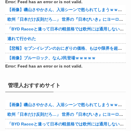
Error: Feed has an error or is not valid.
【画像】磯山さやかさん、入浴シーンで怒られてしまうｗｗｗｗｗｗ
欧州「日本だけ反則だろ…」 世界の『日本びいき』にヨーロッパ全土から不満の声
「BYD Raccoと違って日本の軽規格では欧州には通用しない」と自動車系ライターが示唆、だが速攻で反例を提示されて即落ち二コマ状態に……
連れて行かれた
【悲報】セブンイレブンのおにぎりの価格、もはや限界を超える
【画像】ブルーロック、なんJ民登場ｗｗｗｗｗ
Error: Feed has an error or is not valid.
管理人おすすめサイト
【画像】磯山さやかさん、入浴シーンで怒られてしまうｗｗｗｗｗｗ
欧州「日本だけ反則だろ…」 世界の『日本びいき』にヨーロッパ全土から不満の声
「BYD Raccoと違って日本の軽規格では欧州には通用しない」と自動車系ライターが示唆、だが速攻で反例を提示されて即落ち二コマ状態に……