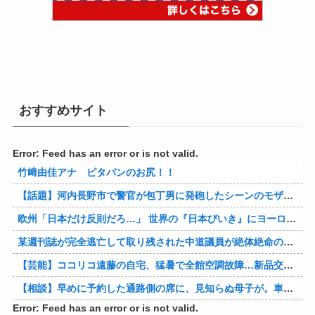
おすすめサイト
Error: Feed has an error or is not valid.
竹﨑由佳アナ ピタパンのお尻！！
【話題】河内長野市で警官が包丁男に発砲したシーンのモザ無し映像が公開される。
欧州「日本だけ反則だろ…」 世界の『日本びいき』にヨーロッパ全土から不満の声
某週刊誌が完全逃亡して取り残された中道議員が絶体絶命の窮地、「今度は宏池会に矛先を向けたか……」と節操の無さに呆れる人が続出
【芸能】ココリコ遠藤の自宅、猛暑で全館空調故障…新品交換費300万円…高額費用に「高すぎる」
【相談】早めに予約した通路側の席に、見知らぬ母子が。車掌の呼びかけにも「目を閉じて無視」して居座られました。無理やり奪われた席は、結局“やったもん勝ち”になってしまうのでしょうか？
Error: Feed has an error or is not valid.