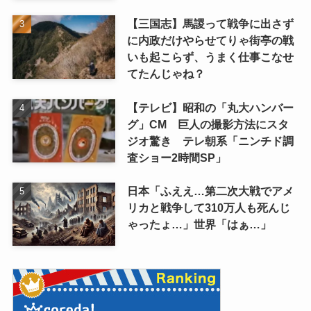
【三国志】馬謖って戦争に出さず
に内政だけやらせてりゃ街亭の戦
いも起こらず、うまく仕事こなせ
てたんじゃね？
【テレビ】昭和の「丸大ハンバー
グ」CM 巨人の撮影方法にスタ
ジオ驚き テレ朝系「ニンチド調
査ショー2時間SP」
日本「ふええ…第二次大戦でアメ
リカと戦争して310万人も死んじ
ゃったょ…」世界「はぁ…」