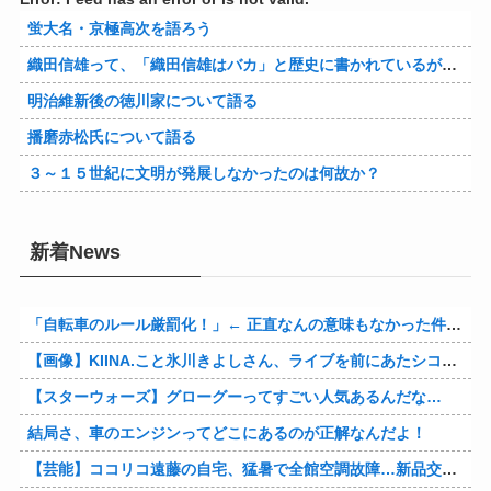
蛍大名・京極高次を語ろう
織田信雄って、「織田信雄はバカ」と歴史に書かれているが今まで家が残っているんでバカではないよな？
明治維新後の徳川家について語る
播磨赤松氏について語る
３～１５世紀に文明が発展しなかったのは何故か？
新着News
「自転車のルール厳罰化！」← 正直なんの意味もなかった件www
【画像】KIINA.こと氷川きよしさん、ライブを前にあたシコ欲全開www
【スターウォーズ】グローグーってすごい人気あるんだな…
結局さ、車のエンジンってどこにあるのが正解なんだよ！
【芸能】ココリコ遠藤の自宅、猛暑で全館空調故障…新品交換費300万円…高額費用に「高すぎる」