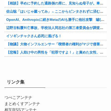
【相談】早めに予約した通路側の席に、見知らぬ母子が。車掌の呼びかけにも「目を閉じて無視」して居座られました。無理やり奪われた席は、結局“やったもん勝ち”になってしまうのでしょうか？
佐山聡「はいじゃ蹴ってみ」←ここからビンタされずに済む方法
OpenAI、Anthropicに続きMetaのAIも勝手に他社攻撃 嘘ξけど何これ流行ってんの？
辺野古転覆ﾀﾋ亡事故、学校法人同志社の第三者委員会が調査報告書を公表 … 安全配慮義務違反や安全管理に関する検証を妨げた組織風土の存在を指摘
イソギンチャクさん必死に逃げる！
【物議】大物インフルエンサー「喫煙者の権利がマジで侵害されてる。いくら税金払ってるんだ」他
【悲報】人助け中の男性を「犯罪ですよ！」と責めた女性、警察が来た瞬間逃げる他
リンク集
つべこアンテナ
まとめくすアンテナ
相互RSSアンテナ