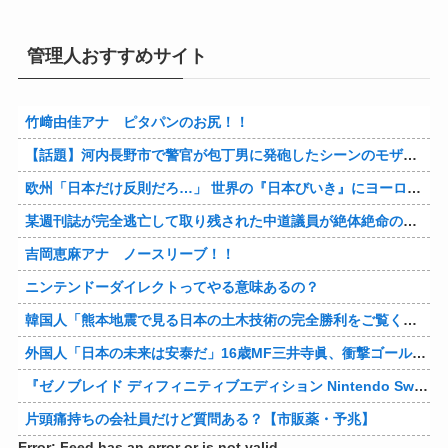
管理人おすすめサイト
竹﨑由佳アナ ピタパンのお尻！！
【話題】河内長野市で警官が包丁男に発砲したシーンのモザ無し映像が公開される。
欧州「日本だけ反則だろ…」 世界の『日本びいき』にヨーロッパ全土から不満の声
某週刊誌が完全逃亡して取り残された中道議員が絶体絶命の窮地、「今度は宏池会に矛先を向けたか……」と節操の無さに呆れる人が続出
吉岡恵麻アナ ノースリーブ！！
ニンテンドーダイレクトってやる意味あるの？
韓国人「熊本地震で見る日本の土木技術の完全勝利をご覧ください」→「これはすごいわ」「こういうのを見ると日本人は何か適当に作る感じがしない・・・」「あれがまさに経験値である」
外国人「日本の未来は安泰だ」16歳MF三井寺眞、衝撃ゴール！久保建英超え歴代2位の記録！3得点に絡む活躍で海外絶賛！【海外の反応】
『ゼノブレイド ディフィニティブエディション Nintendo Switch 2 Edition』3,713 本
片頭痛持ちの会社員だけど質問ある？【市販薬・予兆】
Error: Feed has an error or is not valid.