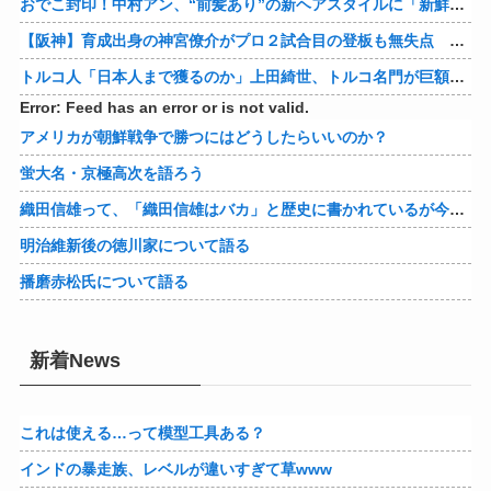
おでこ封印！中村アン、“前髪あり”の新ヘアスタイルに「新鮮でたまらん」の声【画像】
【阪神】育成出身の神宮僚介がプロ２試合目の登板も無失点 ボスラーを三振に ピンチで抑えた
トルコ人「日本人まで獲るのか」上田綺世、トルコ名門が巨額の正式オファー！現地サポが騒然！【海外の反応】
Error: Feed has an error or is not valid.
アメリカが朝鮮戦争で勝つにはどうしたらいいのか？
蛍大名・京極高次を語ろう
織田信雄って、「織田信雄はバカ」と歴史に書かれているが今まで家が残っているんでバカではないよな？
明治維新後の徳川家について語る
播磨赤松氏について語る
新着News
これは使える…って模型工具ある？
インドの暴走族、レベルが違いすぎて草www