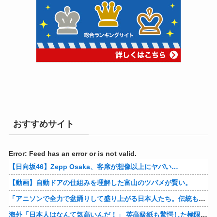
おすすめサイト
Error: Feed has an error or is not valid.
【日向坂46】Zepp Osaka、客席が想像以上にヤバい…
【動画】自動ドアの仕組みを理解した富山のツバメが賢い。
「アニソンで全力で盆踊りして盛り上がる日本人たち。伝統もオタクもこの熱量、素晴らしい」→女さんブチギレ「これを見て『日本の品格が落ちた』と思いま…
海外「日本人はなんて気高いんだ！」 英高級紙も驚愕した極限の中の日本人の姿に世界が衝撃