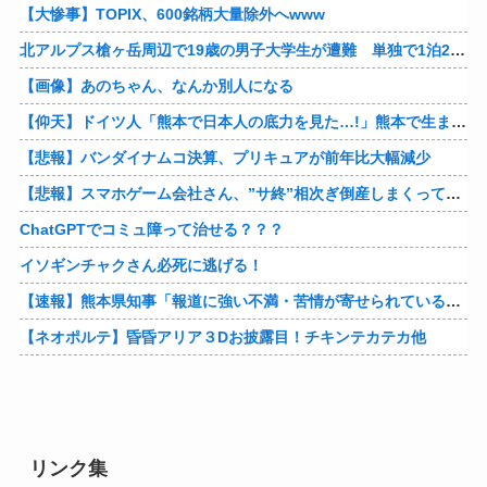
【大惨事】TOPIX、600銘柄大量除外へwww
北アルプス槍ヶ岳周辺で19歳の男子大学生が遭難 単独で1泊2日の予定で入山も連絡取れず 警察が9日以降捜索予定
【画像】あのちゃん、なんか別人になる
【仰天】ドイツ人「熊本で日本人の底力を見た…!」熊本で生まれて初めて震度7の大地震を経験したドイツ人。直後、日本人たちの行動に衝撃を受けてしまう…
【悲報】バンダイナムコ決算、プリキュアが前年比大幅減少
【悲報】スマホゲーム会社さん、”サ終”相次ぎ倒産しまくってる模様
ChatGPTでコミュ障って治せる？？？
イソギンチャクさん必死に逃げる！
【速報】熊本県知事「報道に強い不満・苦情が寄せられている」→TBSの報道特集がまさにそれな件他
【ネオポルテ】昏昏アリア３Dお披露目！チキンテカテカ他
リンク集