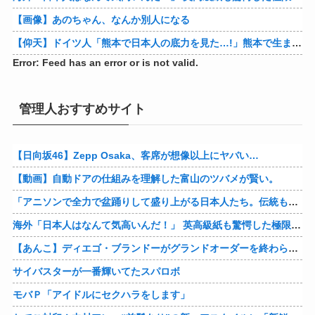
【画像】あのちゃん、なんか別人になる
【仰天】ドイツ人「熊本で日本人の底力を見た…!」熊本で生まれて初めて震度7の大地震を経験したドイツ人。直後、日本人たちの行動に衝撃を受けてしまう…
Error: Feed has an error or is not valid.
管理人おすすめサイト
【日向坂46】Zepp Osaka、客席が想像以上にヤバい…
【動画】自動ドアの仕組みを理解した富山のツバメが賢い。
「アニソンで全力で盆踊りして盛り上がる日本人たち。伝統もオタクもこの熱量、素晴らしい」→女さんブチギレ「これを見て『日本の品格が落ちた』と思いま…
海外「日本人はなんて気高いんだ！」 英高級紙も驚愕した極限の中の日本人の姿に世界が衝撃
【あんこ】ディエゴ・ブランドーがグランドオーダーを終わらせるようです【FGO二部】 第１６６話
サイバスターが一番輝いてたスパロボ
モバＰ「アイドルにセクハラをします」