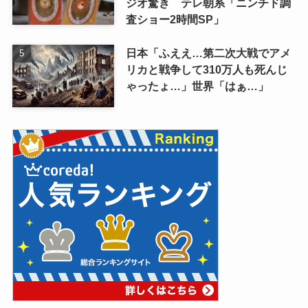
ジオ驚き テレ朝系「ニンチド調
査ショー2時間SP」
日本「ふええ…第二次大戦でアメ
リカと戦争して310万人も死んじ
ゃったょ…」世界「はぁ…」