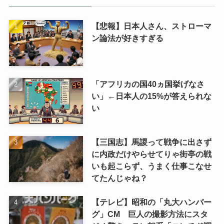
【悲報】日本人さん、ストローマ
ン論法が好きすぎる
「アフリカの国40ヵ国挙げなさ
い」←日本人の15%が答えられな
い
【三国志】馬謖って戦争に出さず
に内政だけやらせてりゃ街亭の戦
いも起こらず、うまく仕事こなせ
てたんじゃね？
【テレビ】昭和の「丸大ハンバー
グ」CM 巨人の撮影方法にスタ