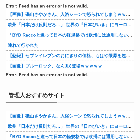
Error: Feed has an error or is not valid.
【画像】磯山さやかさん、入浴シーンで怒られてしまうｗｗｗｗｗｗ
欧州「日本だけ反則だろ…」 世界の『日本びいき』にヨーロッパ全土から不満の声
「BYD Raccoと違って日本の軽規格では欧州には通用しない」と自動車系ライターが示唆、だが速攻で反例を提示されて即落ち二コマ状態に……
連れて行かれた
【悲報】セブンイレブンのおにぎりの価格、もはや限界を超える
【画像】ブルーロック、なんJ民登場ｗｗｗｗｗ
Error: Feed has an error or is not valid.
管理人おすすめサイト
【画像】磯山さやかさん、入浴シーンで怒られてしまうｗｗｗｗｗｗ
欧州「日本だけ反則だろ…」 世界の『日本びいき』にヨーロッパ全土から不満の声
「BYD Raccoと違って日本の軽規格では欧州には通用しない」と自動車系ライターが示唆、だが速攻で反例を提示されて即落ち二コマ状態に……