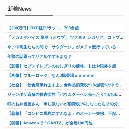
新着News
【200万円】BYD軽EVラッコ、700台超
「メガミデバイス 皇巫（オウブ） ツクヨミ レガリア」コトブキヤデビュー…
今、中高生たちの間で「サウダージ」がメチャ流行っているらしい
年収の話題ってリアルでするよな？
【悲報】セブンイレブンのおにぎりの価格、もはや限界を超える
【画像】ブルーロック、なんJ民登場ｗｗｗｗｗ
【社会】「飲食店潰れますよ」食料品消費税“1％減税”の中で上がる懸念 外食は10％で“9％”差に…一方で対象の弁当店でも悲痛な声「値下げできない…」
ジャンポケ斉藤の被害女性「バウムクーヘン売ったりTikTokライブしててムカついたから示談しなかった」
町のお弁当屋さん「申し訳ないが消費税1%になったらその分商品代を値上げするわ」 「うちも！」
【悲報】「コンビニ馬鹿にすんなよ」のオーナー夫婦、不起訴ｗｗｗｗｗｗｗｗ
【朗報】Amazonで「GANTZ」が全巻100円他