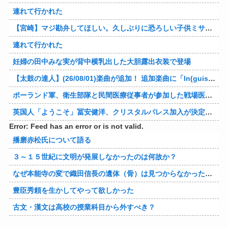
連れて行かれた
【宮崎】マジ勘弁してほしい。久しぶりに恐ろしい子供ミサイルを見た。
連れて行かれた
妊婦の田中みな実が背中横乳出した大胆露出衣装で登場
【太鼓の達人】(26/08/01)楽曲が追加！ 追加楽曲に「ln(guis・tics) / Sephid」「Remnath / ぺのれり」の2曲が登場！！
ポーランド軍、衛生部隊と民間医療従事者が参加した戦場医療訓練を実施！
英国人「ようこそ」冨安健洋、クリスタルパレス加入が決定的に！メディカル検査をパス！現地サポが歓迎！アーセナルファンも祝福！【海外の反応】
Error: Feed has an error or is not valid.
播磨赤松氏について語る
３～１５世紀に文明が発展しなかったのは何故か？
なぜ本能寺の変で織田信長の遺体（骨）は見つからなかったのか
豊臣秀頼を生かしてやって欲しかった
古文・漢文は高校の授業科目から外すべき？