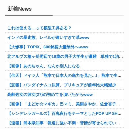
新着News
これは使える…って模型工具ある？
インドの暴走族、レベルが違いすぎて草www
【大惨事】TOPIX、600銘柄大量除外へwww
北アルプス槍ヶ岳周辺で19歳の男子大学生が遭難 単独で1泊2日の予定で入山も連絡取れず 警察が9日以降捜索予定
【画像】あのちゃん、なんか別人になる
【仰天】ドイツ人「熊本で日本人の底力を見た…!」熊本で生まれて初めて震度7の大地震を経験したドイツ人。直後、日本人たちの行動に衝撃を受けてしまう…
【悲報】バンダイナムコ決算、プリキュアが前年比大幅減少
高齢処女の彼女(27)の初めてを頂いたからwww
【画像】「まどか☆マギカ」巴マミ、美樹さやか、佐倉杏子エロすぎ放課後えんこーハメ撮りどぴゅどぴゅエチエチが最高すぎる❣
【シンデレラガールズ】百鬼夜行をテーマとしたPOP UP SHOPが東京・大阪にて開催
【速報】熊本県知事「報道に強い不満・苦情が寄せられている」→TBSの報道特集がまさにそれな件他