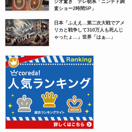
ジオ驚き テレ朝系「ニンチド調
査ショー2時間SP」
日本「ふええ…第二次大戦でアメ
リカと戦争して310万人も死んじ
ゃったょ…」世界「はぁ…」