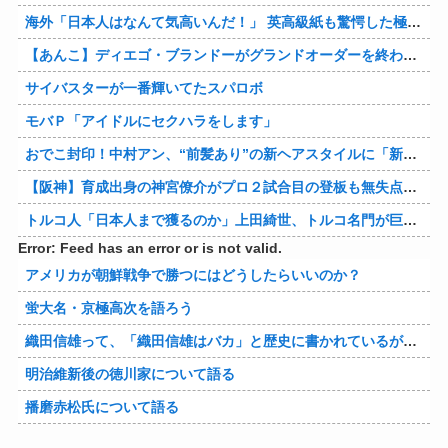
海外「日本人はなんて気高いんだ！」 英高級紙も驚愕した極限の中の日本人の姿に世界が衝撃
【あんこ】ディエゴ・ブランドーがグランドオーダーを終わらせるようです【FGO二部】 第１６６話
サイバスターが一番輝いてたスパロボ
モバＰ「アイドルにセクハラをします」
おでこ封印！中村アン、“前髪あり”の新ヘアスタイルに「新鮮でたまらん」の声【画像】
【阪神】育成出身の神宮僚介がプロ２試合目の登板も無失点 ボスラーを三振に ピンチで抑えた
トルコ人「日本人まで獲るのか」上田綺世、トルコ名門が巨額の正式オファー！現地サポが騒然！【海外の反応】
Error: Feed has an error or is not valid.
アメリカが朝鮮戦争で勝つにはどうしたらいいのか？
蛍大名・京極高次を語ろう
織田信雄って、「織田信雄はバカ」と歴史に書かれているが今まで家が残っているんでバカではないよな？
明治維新後の徳川家について語る
播磨赤松氏について語る