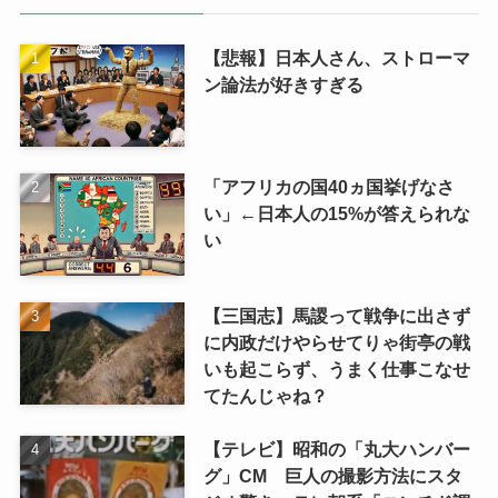
【悲報】日本人さん、ストローマ
ン論法が好きすぎる
「アフリカの国40ヵ国挙げなさ
い」←日本人の15%が答えられな
い
【三国志】馬謖って戦争に出さず
に内政だけやらせてりゃ街亭の戦
いも起こらず、うまく仕事こなせ
てたんじゃね？
【テレビ】昭和の「丸大ハンバー
グ」CM 巨人の撮影方法にスタ