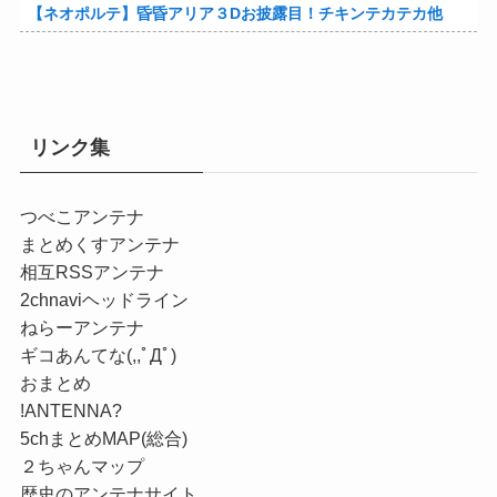
【ネオポルテ】昏昏アリア３Dお披露目！チキンテカテカ他
リンク集
つべこアンテナ
まとめくすアンテナ
相互RSSアンテナ
2chnaviヘッドライン
ねらーアンテナ
ギコあんてな(,,ﾟДﾟ)
おまとめ
!ANTENNA?
5chまとめMAP(総合)
２ちゃんマップ
歴史のアンテナサイト