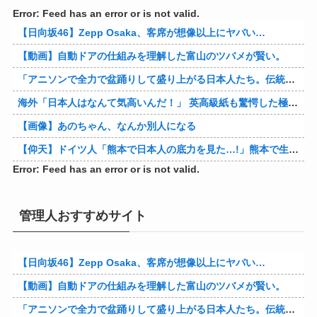
Error: Feed has an error or is not valid.
【日向坂46】Zepp Osaka、客席が想像以上にヤバい…
【動画】自動ドアの仕組みを理解した富山のツバメが賢い。
「アニソンで全力で盆踊りして盛り上がる日本人たち。伝統もオタクもこの熱量、素晴らしい」→女さんブチギレ「これを見て『日本の品格が落ちた』と思いま…
海外「日本人はなんて気高いんだ！」 英高級紙も驚愕した極限の中の日本人の姿に世界が衝撃
【画像】あのちゃん、なんか別人になる
【仰天】ドイツ人「熊本で日本人の底力を見た…!」熊本で生まれて初めて震度7の大地震を経験したドイツ人。直後、日本人たちの行動に衝撃を受けてしまう…
Error: Feed has an error or is not valid.
管理人おすすめサイト
【日向坂46】Zepp Osaka、客席が想像以上にヤバい…
【動画】自動ドアの仕組みを理解した富山のツバメが賢い。
「アニソンで全力で盆踊りして盛り上がる日本人たち。伝統もオタクもこの熱量、素晴らしい」→女さんブチギレ「これを見て『日本の品格が落ちた』と思いま…