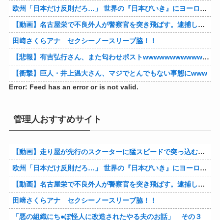
欧州「日本だけ反則だろ…」 世界の『日本びいき』にヨーロッパ全土から不満の声
【動画】名古屋栄で不良外人が警察官を突き飛ばす。逮捕しろやｗｗｗ
田﨑さくらアナ セクシーノースリーブ脇！！
【悲報】有吉弘行さん、また匂わせポストwwwwwwwwwwwwwwww
【衝撃】巨人・井上温大さん、マジでとんでもない事態にwww
Error: Feed has an error or is not valid.
管理人おすすめサイト
【動画】走り屋が先行のスクーターに猛スピードで突っ込む事故。
欧州「日本だけ反則だろ…」 世界の『日本びいき』にヨーロッパ全土から不満の声
【動画】名古屋栄で不良外人が警察官を突き飛ばす。逮捕しろやｗｗｗ
田﨑さくらアナ セクシーノースリーブ脇！！
「悪の組織にち●ぽ怪人に改造されたやる夫のお話」 その３