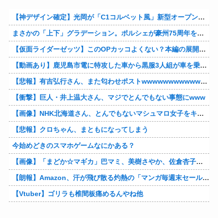
【神デザイン確定】光岡が「C1コルベット風」新型オープンカーの最新ティーザー画像を公開、マツダ・ロードスターの信頼性にレトロな外観がドッキング
まさかの「上下」グラデーション。ポルシェが豪州75周年を祝う特別モデル「911 Turbo S Land Down Under」を発表、1951年の「見果てぬ夢」が内外装に再現
【仮面ライダーゼッツ】このOPカッコよくない？本編の展開ちゃんと反映してて完成度高いし
【動画あり】鹿児島市電に特攻した車から黒服3人組が車を乗り捨てて逃走
【悲報】有吉弘行さん、また匂わせポストwwwwwwwwwwwwwwww
【衝撃】巨人・井上温大さん、マジでとんでもない事態にwww
【画像】NHK北海道さん、とんでもないマシュマロ女子をキャスターに起用してしまうwwwwwwww
【悲報】クロちゃん、まともになってしまう
今始めどきのスマホゲームなにかある？
【画像】「まどか☆マギカ」巴マミ、美樹さやか、佐倉杏子エロすぎ放課後えんこーハメ撮りどぴゅどぴゅエチエチが最高すぎる❣
【朗報】Amazon、汗が飛び散る灼熱の「マンガ毎週末セール（50%還元）」を開催！他
【Vtuber】ゴリラも椎間板痛めるんやね他