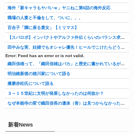
海外「新キャラもヤバいｗ」ヤニねこ第6話の海外反応
職場の人妻と不倫をして、ついに、、、
百合子「隣に座る貴女」【ミリマス】
【スパロボ】インパクトやアルファ外伝くらいのバランス求む！！ → インパクトも最終的にはコアブースターで雑魚は一撃で倒せてたけどね
田中みな実、妊婦でもオシャレ優先！ヒールでこけたらどうすんのｗ
Error: Feed has an error or is not valid.
織田信雄って、「織田信雄はバカ」と歴史に書かれているが今まで家が残っているんでバカではないよな？
明治維新後の徳川家について語る
播磨赤松氏について語る
３～１５世紀に文明が発展しなかったのは何故か？
なぜ本能寺の変で織田信長の遺体（骨）は見つからなかったのか
新着News